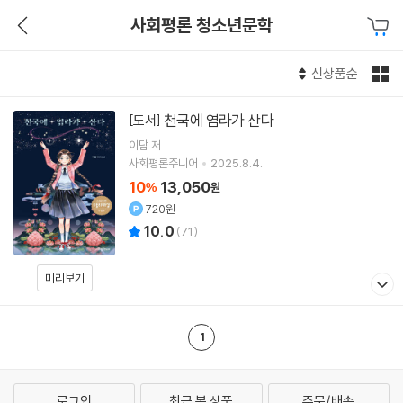
사회평론 청소년문학
신상품순
천국에 염라가 산다
[도서]
이담
저
사회평론주니어
2025.8.4.
10
13,050
%
원
720원
10.0
(
71
)
미리보기
1
로그인
최근 본 상품
주문/배송