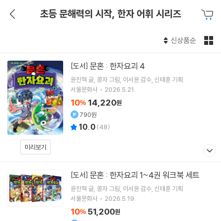
초등 문해력의 시작, 한자 어휘 시리즈
신상품순
문혼 : 한자요괴 4
[도서]
윤진혁
글
콩자
그림
이서윤
감수
신태훈
기획
서울문화사
2026.5.21.
10
14,220
%
원
790원
10.0
(
48
)
미리보기
문혼 : 한자요괴 1~4권 워크북 세트
[도서]
윤진혁
글
콩자
그림
이서윤
감수
신태훈
기획
서울문화사
2026.5.19.
10
51,200
%
원