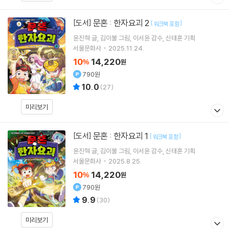
문혼 : 한자요괴 2
[도서]
[
]
워크북 포함
윤진혁
글
김이불
그림
이서윤
감수
신태훈
기획
서울문화사
2025.11.24.
10
14,220
%
원
790원
10.0
(
27
)
미리보기
문혼 : 한자요괴 1
[도서]
[
]
워크북 포함
윤진혁
글
김이불
그림
이서윤
감수
신태훈
기획
서울문화사
2025.8.25.
10
14,220
%
원
790원
9.9
(
30
)
미리보기