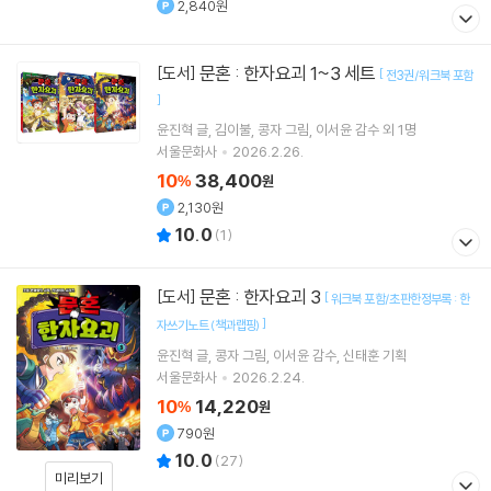
2,840원
문혼 : 한자요괴 1~3 세트
[도서]
[
전3권/워크북 포함
]
윤진혁
글
김이불
콩자
그림
이서윤
감수 외 1명
서울문화사
2026.2.26.
10
38,400
%
원
2,130원
10.0
(
1
)
문혼 : 한자요괴 3
[도서]
[
워크북 포함/초판한정부록 : 한
]
자쓰기노트 (책과랩핑)
윤진혁
글
콩자
그림
이서윤
감수
신태훈
기획
서울문화사
2026.2.24.
10
14,220
%
원
790원
10.0
(
27
)
미리보기