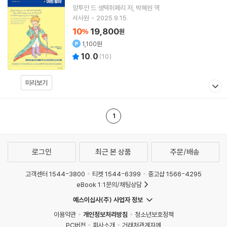
앙투안 드 생텍쥐페리
저
박혜원
역
서사원
2025.9.15.
10
19,800
%
원
1,100원
10.0
(
10
)
미리보기
1
로그인
최근 본 상품
주문/배송
고객센터 1544-3800
티켓 1544-6399
중고샵 1566-4295
eBook 1:1문의/채팅상담
예스이십사(주) 사업자 정보
이용약관
개인정보처리방침
청소년보호정책
PC버전
회사소개
거래처관계자께