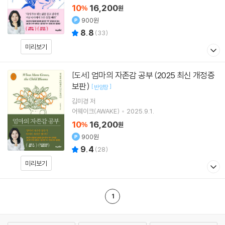
10
16,200
%
원
900원
8.8
(
33
)
미리보기
엄마의 자존감 공부 (2025 최신 개정증
[도서]
보판)
[
]
반양장
김미경
저
어웨이크(AWAKE)
2025.9.1.
10
16,200
%
원
900원
9.4
(
28
)
미리보기
1