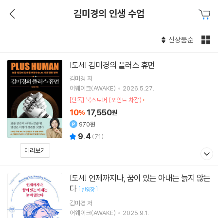
김미경의 인생 수업
신상품순
김미경의 플러스 휴먼
[도서]
김미경
저
어웨이크(AWAKE)
2026.5.27.
[단독] 북스토퍼 (포인트 차감)
10
17,550
%
원
970원
9.4
(
71
)
미리보기
언제까지나, 꿈이 있는 아내는 늙지 않는
[도서]
다
[
]
반양장
김미경
저
어웨이크(AWAKE)
2025.9.1.