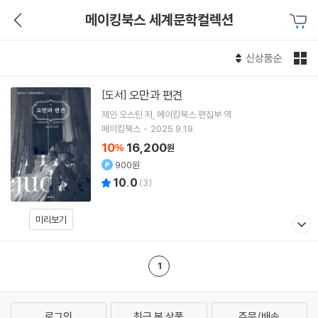
메이킹북스 세계문학컬렉션
신상품순
오만과 편견
[도서]
제인 오스틴
저
메이킹북스 편집부
역
메이킹북스
2025.9.19.
10
16,200
%
원
900원
10.0
(
3
)
미리보기
1
로그인
최근 본 상품
주문/배송