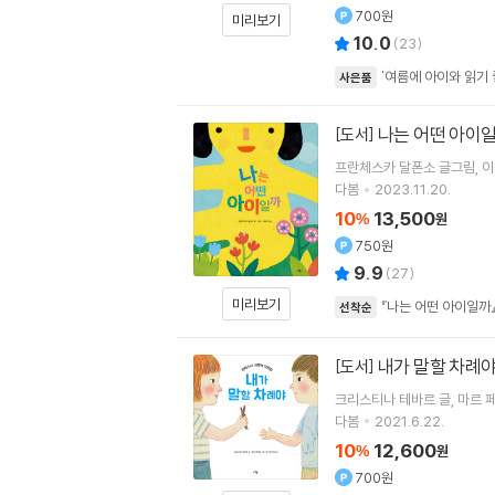
700원
미리보기
10.0
(
23
)
'여름에 아이와 읽기 
사은품
나는 어떤 아이
[도서]
프란체스카 달폰소
글그림
이
다봄
2023.11.20.
10
13,500
%
원
750원
9.9
(
27
)
미리보기
『나는 어떤 아이일까』
선착순
내가 말할 차례
[도서]
크리스티나 테바르
글
마르 
다봄
2021.6.22.
10
12,600
%
원
700원