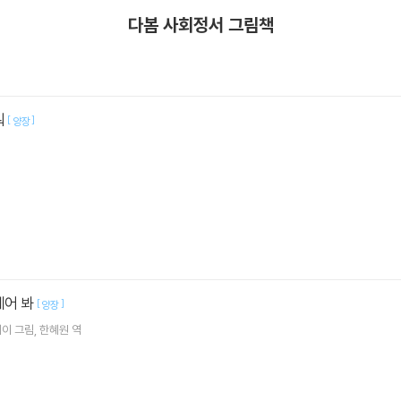
다봄 사회정서 그림책
뭐
[
]
양장
세어 봐
[
]
양장
레이
그림
한혜원
역