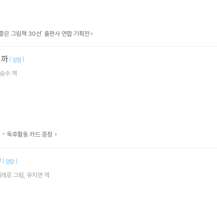
좋은 그림책 30선' 출판사 연합 기획전
일까
[
]
양장
승수
역
 - 독후활동 카드 증정
야
[
]
양장
페레로
그림
유지연
역