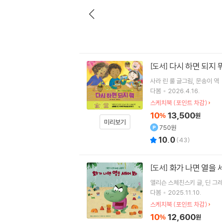
다시 하면 되지 
[도서]
사라 린 룰
글그림
문송이
역
다봄
2026.4.16.
스케치북 (포인트 차감)
10
13,500
%
원
미리보기
750원
10.0
(
43
)
화가 나면 열을 
[도서]
앨리슨 스체친스키
글
딘 그
다봄
2025.11.10.
스케치북 (포인트 차감)
10
12,600
%
원