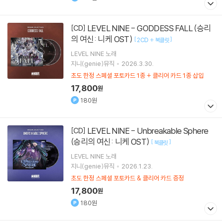
LEVEL NINE - GODDESS FALL (승리
[CD]
의 여신: 니케 OST)
[
]
2CD + 북클릿
LEVEL NINE
노래
지니(genie)뮤직
2026.3.30.
초도 한정 스페셜 포토카드 1종 + 클리어 카드 1종 삽입
17,800
원
180원
LEVEL NINE - Unbreakable Sphere
[CD]
(승리의 여신: 니케 OST)
[
]
북클릿
LEVEL NINE
노래
지니(genie)뮤직
2026.1.23.
초도 한정 스페셜 포토카드 & 클리어 카드 증정
17,800
원
180원