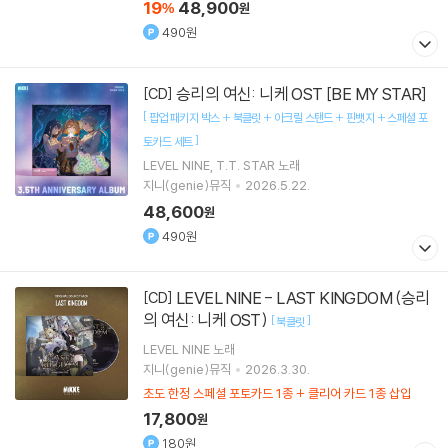
19
48,900
%
원
490원
승리의 여신: 니케 OST [BE MY STAR]
[CD]
[
팝업 패키지 박스 + 북클릿 + 아크릴 스탠드 + 핀뱃지 + 스페셜 포
]
토카드 세트
LEVEL NINE
T.T. STAR
노래
지니(genie)뮤직
2026.5.22.
48,600
원
490원
LEVEL NINE - LAST KINGDOM (승리
[CD]
의 여신: 니케 OST)
[
]
북클릿
LEVEL NINE
노래
지니(genie)뮤직
2026.3.30.
초도 한정 스페셜 포토카드 1종 + 클리어 카드 1종 삽입
17,800
원
180원