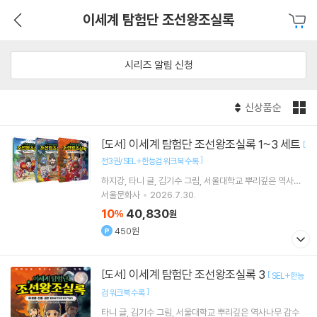
이세계 탐험단 조선왕조실록
시리즈 알림 신청
신상품순
이세계 탐험단 조선왕조실록 1~3 세트
[도서]
[
]
전3권/SEL+한능검 워크북 수록
하지강
타니
글
김기수
그림
서울대학교 뿌리깊은 역사나
무
감수
서울문화사
2026.7.30.
10
40,830
%
원
450원
이세계 탐험단 조선왕조실록 3
[도서]
[
SEL+한능
]
검 워크북 수록
타니
글
김기수
그림
서울대학교 뿌리깊은 역사나무
감수