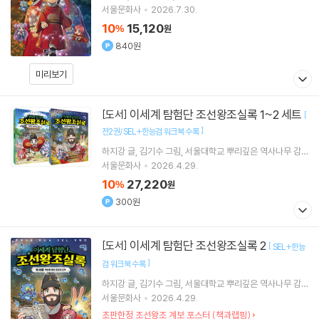
서울문화사
2026.7.30.
10
15,120
%
원
840원
미리보기
이세계 탐험단 조선왕조실록 1~2 세트
[도서]
[
]
전2권/SEL+한능검 워크북 수록
하지강
글
김기수
그림
서울대학교 뿌리깊은 역사나무
감
수
서울문화사
2026.4.29.
10
27,220
%
원
300원
이세계 탐험단 조선왕조실록 2
[도서]
[
SEL+한능
]
검 워크북 수록
하지강
글
김기수
그림
서울대학교 뿌리깊은 역사나무
감
수
서울문화사
2026.4.29.
초판한정 조선왕조 계보 포스터 (책과랩핑)