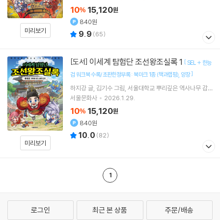
10
15,120
%
원
840원
미리보기
9.9
(
65
)
이세계 탐험단 조선왕조실록 1
[도서]
[
SEL + 한능
]
검 워크북 수록/초판한정부록 : 북마크 1종 (책과랩핑)
양장
하지강
글
김기수
그림
서울대학교 뿌리깊은 역사나무
감
수
서울문화사
2026.1.29.
10
15,120
%
원
840원
10.0
(
82
)
미리보기
1
로그인
최근 본 상품
주문/배송