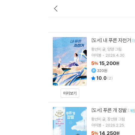
내 푸른 자전거
[도서]
[
황선미
글
양양
그림
아이봄
2026.4.30.
5
15,200
%
원
320원
10.0
(
2
)
미리보기
푸른 개 장발
[도서]
[
개
황선미
글
장선환
그림
아이봄
2026.2.25.
5
14,250
%
원