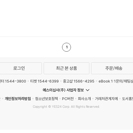
1
로그인
최근 본 상품
주문/배송
터 1544-3800
티켓 1544-6399
중고샵 1566-4295
eBook 1:1문의/채팅
예스이십사(주) 사업자 정보
관
개인정보처리방침
청소년보호정책
PC버전
회사소개
거래처관계자께
도서홍
Copyright © YES24 Corp. All Rights Reserved.