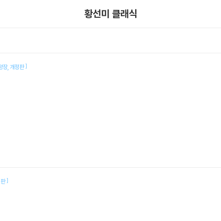
황선미 클래식
]
양장
개정판
]
정판