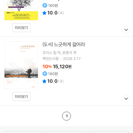
160원
10.0
(
4
)
미리보기
느긋하게 걸어라
[도서]
조이스 럽
저
윤종석
역
복있는사람
2026.3.17.
10
15,120
%
원
160원
10.0
(
3
)
미리보기
1