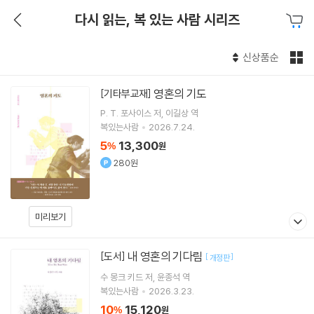
다시 읽는, 복 있는 사람 시리즈
신상품순
영혼의 기도
[기타부교재]
P. T. 포사이스
저
이길상
역
복있는사람
2026.7.24.
5
13,300
%
원
280원
미리보기
내 영혼의 기다림
[도서]
[
]
개정판
수 몽크 키드
저
윤종석
역
복있는사람
2026.3.23.
10
15,120
%
원