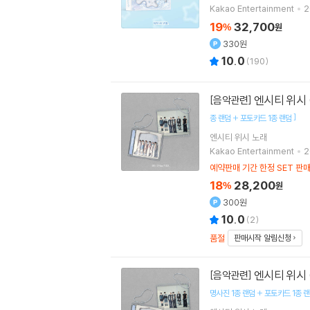
Kakao Entertainment
2
19
32,700
%
원
330원
10.0
(
190
)
엔시티 위시 (N
[음악관련]
]
종 랜덤 + 포토카드 1종 랜덤
엔시티 위시
노래
Kakao Entertainment
2
예약판매 기간 한정 SET 판
18
28,200
%
원
300원
10.0
(
2
)
품절
판매시작 알림신청
엔시티 위시 (N
[음악관련]
명사진 1종 랜덤 + 포토카드 1종 