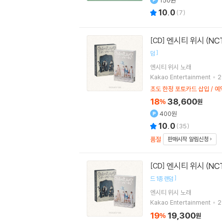
150원
10.0
(
7
)
엔시티 위시 (NCT W
[CD]
]
덤
엔시티 위시
노래
Kakao Entertainment
2
초도 한정 포토카드 삽입 / 예
18
38,600
%
원
400원
10.0
(
35
)
품절
판매시작 알림신청
엔시티 위시 (NCT W
[CD]
]
드 1종 랜덤
엔시티 위시
노래
Kakao Entertainment
2
19
19,300
%
원