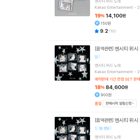
엔시티 위시
노래
Kakao Entertainment
2
19
14,100
%
원
150원
9.2
(
10
)
엔시티 위시 (N
[음악관련]
]
덤
엔시티 위시
노래
Kakao Entertainment
2
예약판매 기간 한정 SET 판
18
84,600
%
원
900원
품절
판매시작 알림신청
엔시티 위시 (N
[음악관련]
]
드 1종 랜덤
엔시티 위시
노래