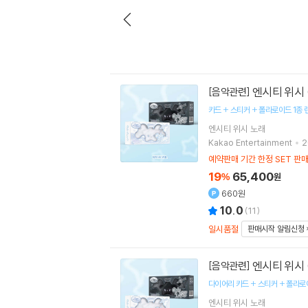
엔시티 위시 (N
[음악관련]
카드 + 스티커 + 폴라로이드 1종 
엔시티 위시
노래
Kakao Entertainment
2
예약판매 기간 한정 SET 판
19
65,400
%
원
660원
10.0
(
11
)
일시품절
판매시작 알림신청
엔시티 위시 (N
[음악관련]
다이어리 카드 + 스티커 + 폴라로이
엔시티 위시
노래