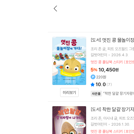
멋진 콩 물놀이장
[도서]
조리 존
글
피트 오즈월드
그
길벗어린이
2026.4.3.
멋진 콩 폴딩북 스티키 (포인트
5
10,450
%
원
220원
10.0
(
7
)
미리보기
『착한 달걀 장기자랑
사은품
착한 달걀 장기
[도서]
조리 존
이시내
글
피트 오즈
길벗어린이
2026.1.30.
멋진 콩 폴딩북 스티키 (포인트