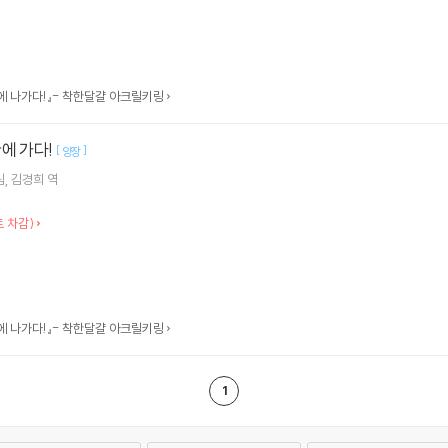
에 나가다!』- 착한달걀 아크릴키링
에 가다!
[
]
양장
림
김경희
역
 차감)
에 나가다!』- 착한달걀 아크릴키링
1