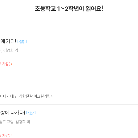
초등학교 1~2학년이 읽어요!
에 가다!
[
]
양장
림
김경희
역
 차감)
에 나가다!』- 착한달걀 아크릴키링
자랑에 나가다!
[
]
양장
월드
그림
김경희
역
 차감)