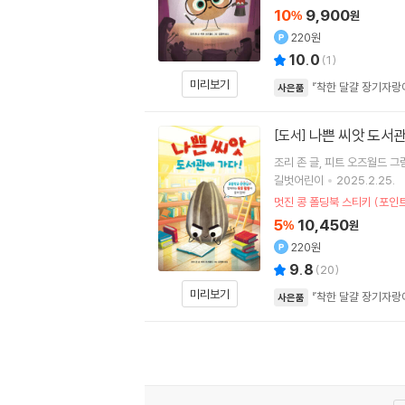
10
9,900
%
원
220원
10.0
(
1
)
미리보기
『착한 달걀 장기자랑
사은품
나쁜 씨앗 도서관
[도서]
조리 존
글
피트 오즈월드
그
길벗어린이
2025.2.25.
멋진 콩 폴딩북 스티키 (포인트
5
10,450
%
원
220원
9.8
(
20
)
미리보기
『착한 달걀 장기자랑
사은품