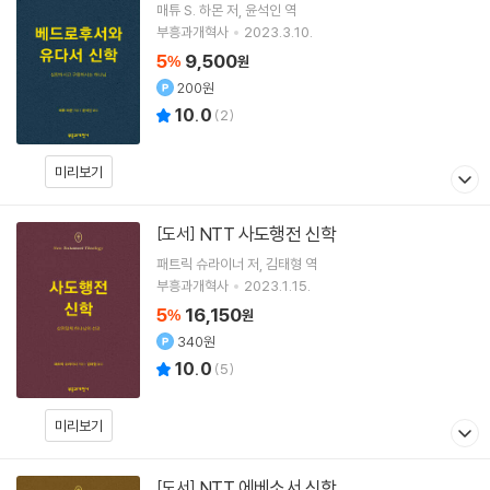
매튜 S. 하몬
저
윤석인
역
부흥과개혁사
2023.3.10.
5
9,500
%
원
200원
10.0
(
2
)
미리보기
NTT 사도행전 신학
[도서]
패트릭 슈라이너
저
김태형
역
부흥과개혁사
2023.1.15.
5
16,150
%
원
340원
10.0
(
5
)
미리보기
NTT 에베소서 신학
[도서]