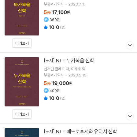
부흥과개혁사
2023.7.1.
5
17,100
%
원
360원
10.0
(
3
)
미리보기
NTT 누가복음 신학
[도서]
벤저민 글래드
저
이재호
역
부흥과개혁사
2023.5.15.
5
19,000
%
원
400원
10.0
(
2
)
미리보기
NTT 베드로후서와 유다서 신학
[도서]