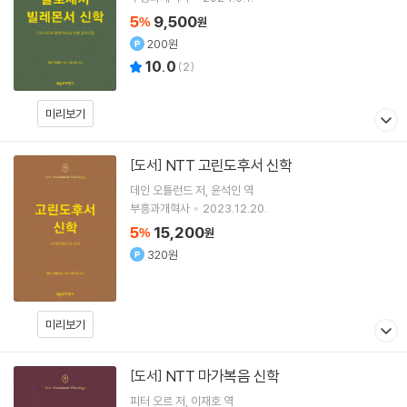
5
9,500
%
원
200원
10.0
(
2
)
미리보기
NTT 고린도후서 신학
[도서]
데인 오틀런드
저
윤석인
역
부흥과개혁사
2023.12.20.
5
15,200
%
원
320원
미리보기
NTT 마가복음 신학
[도서]
피터 오르
저
이재호
역