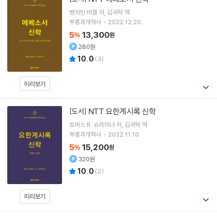
벤저민 머클
저
김귀탁
역
부흥과개혁사
2022.12.20.
5
13,300
%
원
280원
10.0
(
3
)
미리보기
NTT 요한계시록 신학
[도서]
토머스 R. 슈라이너
저
김귀탁
역
부흥과개혁사
2022.11.10.
5
15,200
%
원
320원
10.0
(
2
)
미리보기