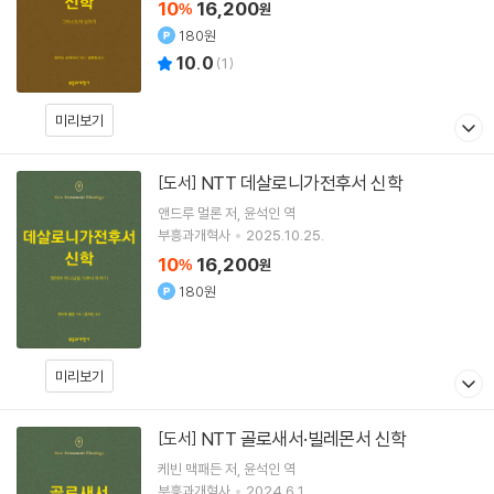
10
16,200
%
원
180원
10.0
(
1
)
미리보기
NTT 데살로니가전후서 신학
[도서]
앤드루 멀론
저
윤석인
역
부흥과개혁사
2025.10.25.
10
16,200
%
원
180원
미리보기
NTT 골로새서·빌레몬서 신학
[도서]
케빈 맥패든
저
윤석인
역
부흥과개혁사
2024.6.1.