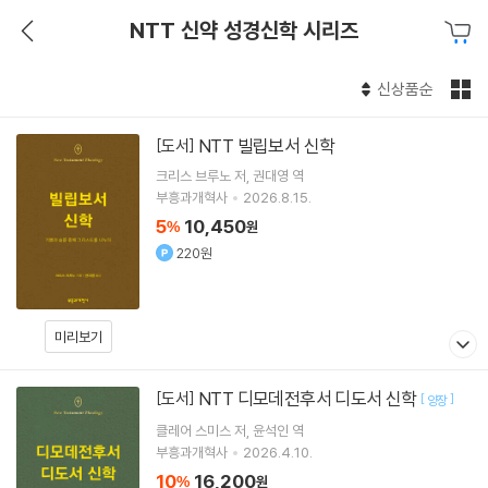
NTT 신약 성경신학 시리즈
신상품순
NTT 빌립보서 신학
[도서]
크리스 브루노
저
권대영
역
부흥과개혁사
2026.8.15.
5
10,450
%
원
220원
미리보기
NTT 디모데전후서 디도서 신학
[도서]
[
]
양장
클레어 스미스
저
윤석인
역
부흥과개혁사
2026.4.10.
10
16,200
%
원