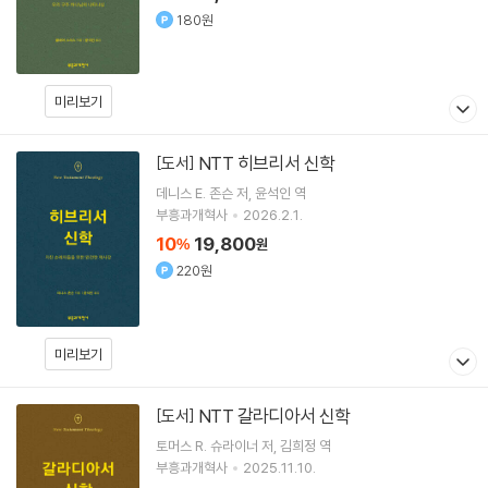
180원
미리보기
NTT 히브리서 신학
[도서]
데니스 E. 존슨
저
윤석인
역
부흥과개혁사
2026.2.1.
10
19,800
%
원
220원
미리보기
NTT 갈라디아서 신학
[도서]
토머스 R. 슈라이너
저
김희정
역
부흥과개혁사
2025.11.10.