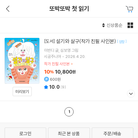
또박또박 첫 읽기
신상품순
설기와 살구(작가 친필 사인본)
[도서]
[
]
양장
이반디
글
심보영
그림
시공주니어
2026.4.20.
작가 친필 사인본
10
10,800
%
원
600원
10.0
(
9
)
미리보기
1
로그인
최근 본 상품
주문/배송