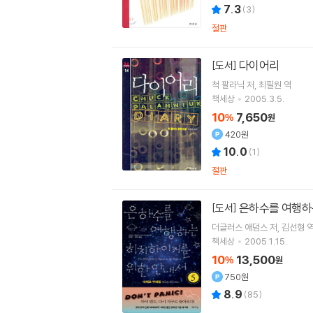
7.3
(
3
)
절판
다이어리
[도서]
척 팔라닉
저
최필원
역
책세상
2005.3.5.
10
7,650
%
원
420원
10.0
(
1
)
절판
은하수를 여행하
[도서]
더글러스 애덤스
저
김선형
책세상
2005.1.15.
10
13,500
%
원
750원
8.9
(
85
)