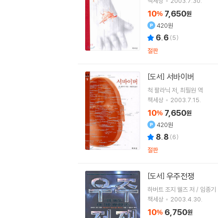
책세상
2003.7.30.
10
7,650
%
원
420원
6.6
(
5
)
절판
서바이버
[도서]
척 팔라닉
저
최필원
역
책세상
2003.7.15.
10
7,650
%
원
420원
8.8
(
6
)
절판
우주전쟁
[도서]
하버트 조지 웰즈 저 / 임종기
책세상
2003.4.30.
10
6,750
%
원