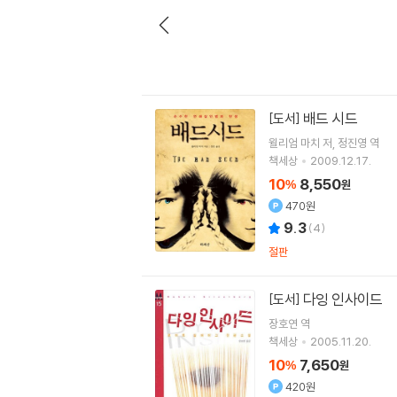
배드 시드
[도서]
윌리엄 마치
저
정진영
역
책세상
2009.12.17.
10
8,550
%
원
470원
9.3
(
4
)
절판
다잉 인사이드
[도서]
장호연
역
책세상
2005.11.20.
10
7,650
%
원
420원