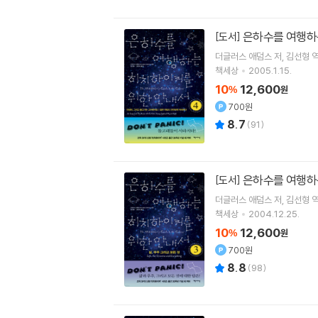
은하수를 여행하
[도서]
더글러스 애덤스
저
김선형
책세상
2005.1.15.
10
12,600
%
원
700원
8.7
(
91
)
은하수를 여행하
[도서]
더글러스 애덤스
저
김선형
책세상
2004.12.25.
10
12,600
%
원
700원
8.8
(
98
)