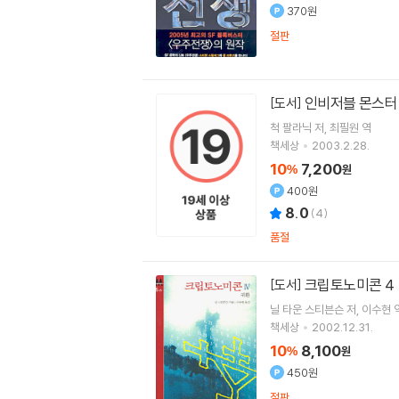
370원
절판
인비저블 몬스터
[도서]
척 팔라닉
저
최필원
역
책세상
2003.2.28.
10
7,200
%
원
400원
8.0
(
4
)
품절
크립토노미콘 4
[도서]
닐 타운 스티븐슨
저
이수현
책세상
2002.12.31.
10
8,100
%
원
450원
절판