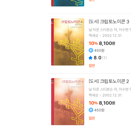
크립토노미콘 3
[도서]
닐 타운 스티븐슨
저
이수현
책세상
2002.12.31.
10
8,100
%
원
450원
8.0
(
1
)
절판
크립토노미콘 2
[도서]
닐 타운 스티븐슨
저
이수현
책세상
2002.12.31.
10
8,100
%
원
450원
절판