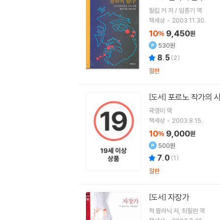
필립 커 저 / 임종기 역
책세상
2003.11.30.
10
9,450
%
원
530원
8.5
(
2
)
절판
포르노 작가의 
[도서]
곽영미
역
책세상
2003.8.15.
10
9,000
%
원
500원
7.0
(
1
)
절판
자장가
[도서]
척 팔라닉
저
최필원
역