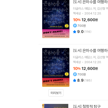
은하수를 여행하
[도서]
더글러스 애덤스
저
김선형
책세상
2004.12.20.
10
12,600
%
원
700원
9.0
(
116
)
은하수를 여행하
[도서]
더글러스 애덤스
저
김선형
책세상
2004.12.20.
10
12,600
%
원
700원
8.9
(
185
)
미리보기
철학적 탐구
[도서]