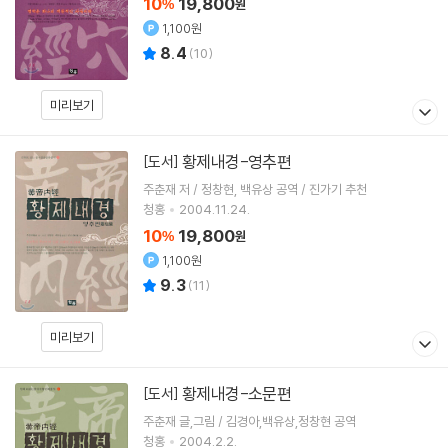
10
19,800
%
원
1,100원
8.4
(
10
)
미리보기
황제내경-영추편
[도서]
주춘재 저 / 정창현, 백유상 공역 / 진가기 추천
청홍
2004.11.24.
10
19,800
%
원
1,100원
9.3
(
11
)
미리보기
황제내경-소문편
[도서]
주춘재 글,그림 / 김경아,백유상,정창현 공역
청홍
2004.2.2.