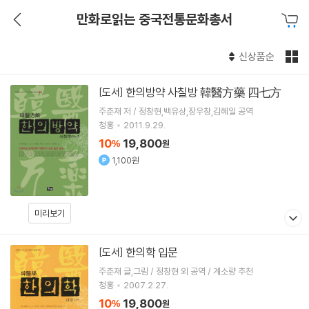
만화로읽는 중국전통문화총서
신상품순
한의방약 사칠방 韓醫方藥 四七方
[도서]
주춘재 저 / 정창현,백유상,장우창,김혜일 공역
청홍
2011.9.29.
10
19,800
%
원
1,100원
미리보기
한의학 입문
[도서]
주춘재 글,그림 / 정창현 외 공역 / 계소량 추천
청홍
2007.2.27.
10
19,800
%
원