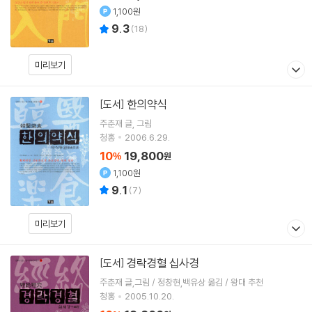
1,100원
9.3
(
18
)
미리보기
한의약식
[도서]
주춘재 글, 그림
청홍
2006.6.29.
10
19,800
%
원
1,100원
9.1
(
7
)
미리보기
경락경혈 십사경
[도서]
주춘재 글,그림 / 정창현,백유상 옮김 / 왕대 추천
청홍
2005.10.20.