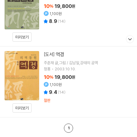
10
19,800
%
원
1,100원
8.9
(
14
)
미리보기
역경
[도서]
주춘재 글,그림 / 김남일,강태의 공역
청홍
2003.10.10.
10
19,800
%
원
1,100원
9.4
(
14
)
절판
미리보기
1