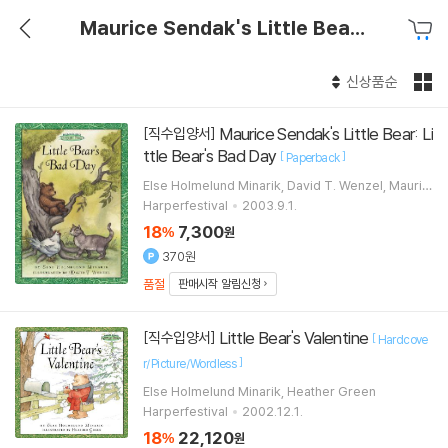
Maurice Sendak's Little Bear (Hardcover)
신상품순
Maurice Sendak's Little Bear: Li
[직수입양서]
ttle Bear's Bad Day
[
]
Paperback
Else Holmelund Minarik, David T. Wenzel, Mauric
e Sendak
Harperfestival
2003.9.1.
18
7,300
%
원
370원
품절
판매시작 알림신청
Little Bear's Valentine
[직수입양서]
[
Hardcove
]
r/Picture/Wordless
Else Holmelund Minarik, Heather Green
Harperfestival
2002.12.1.
18
22,120
%
원