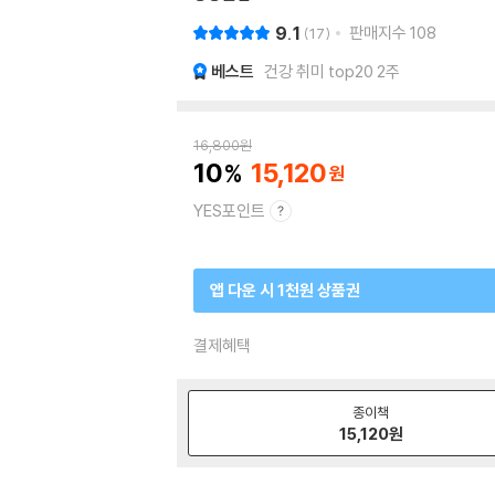
9.1
판매지수
108
17
베스트
건강 취미 top20 2주
16,800
원
10
15,120
YES포인트
앱 다운 시 1천원 상품권
결제혜택
종이책
15,120
원