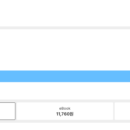
eBook
11,760
원