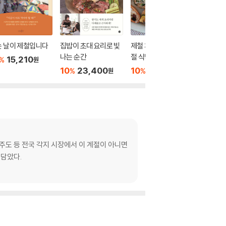
는 날이 제철입니다
집밥이 초대 요리로 빛
제철 채소로 차린 사계
자연이 
나는 순간
절 식탁
상
15,210
%
원
10
23,400
10
21,600
10
1
%
%
%
원
원
제주도 등 전국 각지 시장에서 이 계절이 아니면
 담았다.