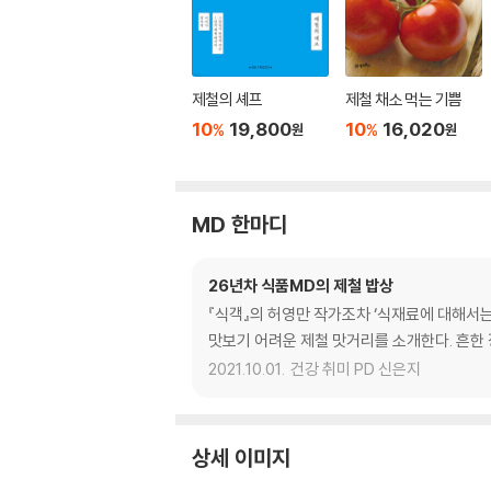
제철의 셰프
제철 채소 먹는 기쁨
10
19,800
10
16,020
%
%
원
원
MD 한마디
26년차 식품MD의 제철 밥상
『식객』의 허영만 작가조차 ‘식재료에 대해서는
맛보기 어려운 제철 맛거리를 소개한다. 흔한 
2021.10.01.
건강 취미 PD 신은지
상세 이미지