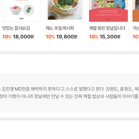
맛있는 음식보감
채소 과일 레시피
제철 맞은 장날입니다
가
10
18,000
10
19,800
10
15,300
10
%
%
%
원
원
원
 김진영 MD만큼 해박하지 못하다’고 스스로 말했다고 한다. 강원도, 충청도, 
장터 기행이 아니라 장날에만 만날 수 있는 진짜 제철 밥상과 사람들의 이야기를