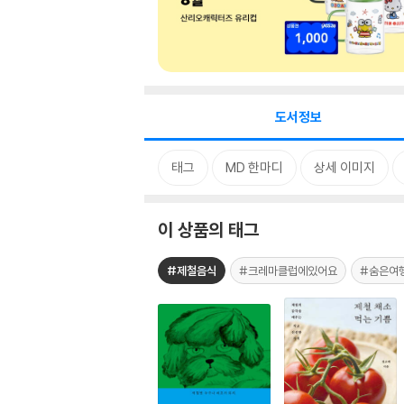
도서정보
태그
MD 한마디
상세 이미지
이 상품의 태그
#제철음식
#크레마클럽에있어요
#숨은여