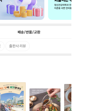
배송/반품/교환
로
출판사 리뷰