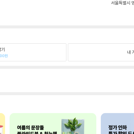
서울특별시 영
팔기
내 
200원