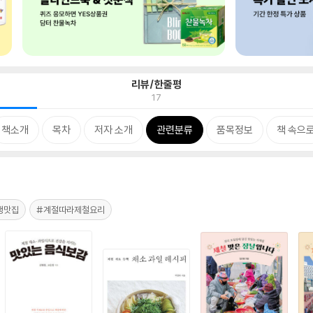
리뷰/한줄평
17
책소개
목차
저자 소개
관련분류
품목정보
책 속으
행맛집
#계절따라제철요리