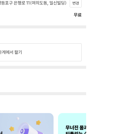
등포구 은행로 11(여의도동, 일신빌딩)
변경
무료
가게에서 팔기