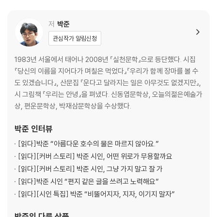
삼월 산문. 봄의 스무고개
삼월의 편지
저
박준
다시 회기
관심작가 알림신청
사월 산문
한계
1983년 서울에서 태어나 2008년 『실천문학』으로 등단했다. 시집
이해라는 문
『당신의 이름을 지어다가 며칠은 먹었다』『우리가 함께 장마를 볼 수
희극
도 있겠습니다』, 산문집 『운다고 달라지는 일은 아무것도 없겠지만』,
사월의 답장
시 그림책 『우리는 안녕』을 펴냈다. 신동엽문학상, 오늘의젊은예술가
하나와 하나하나
상, 편운문학상, 박재삼문학상을 수상했다.
원인과 결과
오월 산문 - 바둑이점
박준
인터뷰
어떤 독해
[읽다]
박준 “아름다운 호수의 물은 마르지 않아요.”
다시 침묵에게
[읽다]
[커버 스토리] 박준 시인, 어떤 위로가 무용할까요
새 녘
[읽다]
[커버 스토리] 박준 시인, 그냥 가지 말고 잘 가
혼자 밥을 먹는 일
[읽다]
박준 시인 “편지 같은 글을 쓰려고 노력해요”
헬카페
[읽다]
[시인 특집] 박준 “비뚤어지자, 지자, 이기지 말자”
유월 산문
무렵
박준
의 다른 상품