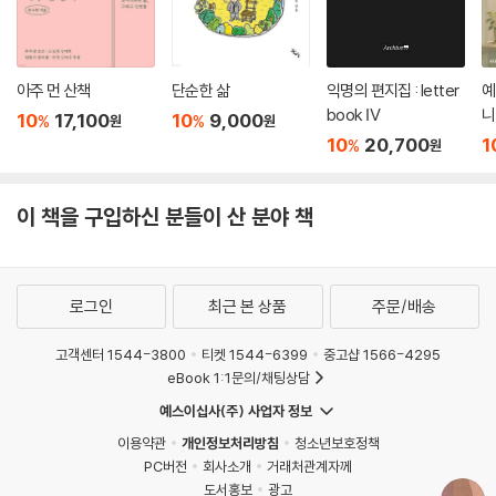
아주 먼 산책
단순한 삶
익명의 편지집 : letter
예
book Ⅳ
니
10
17,100
10
9,000
%
%
원
원
10
20,700
1
%
원
이 책을 구입하신 분들이 산 분야 책
로그인
최근 본 상품
주문/배송
고객센터 1544-3800
티켓 1544-6399
중고샵 1566-4295
eBook 1:1문의/채팅상담
예스이십사(주) 사업자 정보
이용약관
개인정보처리방침
청소년보호정책
PC버전
회사소개
거래처관계자께
도서홍보
광고