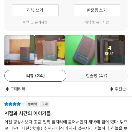
산문집을 끝까지 읽고 나면 시인의 손짓을 따라 한 해를 잘 마무리한 것 같
리뷰 쓰기
한줄평 쓰기
기도 하고 한 시절을 미리 다녀온 것 같기도 한, 배웅과 마중 사이 어디쯤
서 있는 기분이 된다. 모든 것이 이렇듯 지나가고 또 나아가는 것이라면, 그
혜택 및 유의사항
혜택 및 유의사항
렇다면, 당신도 마음이 내키는 대로 다시 기껍게 그믐으로 발길을 옮겨볼
수도 있겠다. 다시 한 시절이 찬란하게 우리를 맞이하고 있을 테니까.
4
더보기
2
리뷰
34
한줄평
47
구매리뷰
추천순
종이책
구매
계절과 시간의 이야기들..
어젠 평상시보다 조금 일찍 잠자리에 들어서인지 새벽에 잠이 깼다. 밖으
로 나오니 대한(大寒) 추위가 아직 가시지 않은지라 서늘하다. 하늘을 보