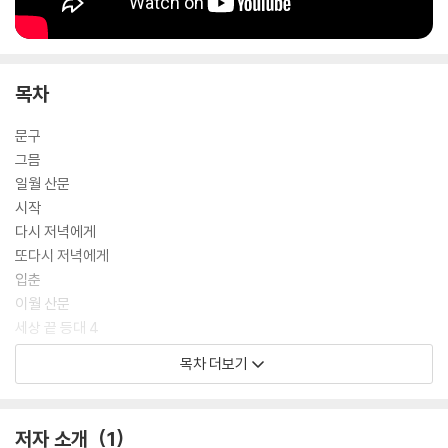
로 삼아 펼쳐놓은 상찰들은 시인이 불어넣은 언어의 숨결로 인해 새로운
빛깔을 찾아간다.
목차
문구
그믐
일월 산문
시작
다시 저녁에게
또다시 저녁에게
입춘
이월 산문
세상 끝 등대 4
장면
목차 더보기
1박 2일
선물 - 수경 선배에게
봄의 혼잣말 - 처마 아래 풍경처럼
저자 소개
1
강변