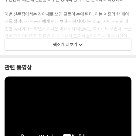
이번 산문집에서는 경어체로 쓰인 글들이 눈에 띈다. 이는 계절의 한 페이
지를 접어다가 누군가에게 꺼내 보내는 편지이기도 하고, 시인 자신의 내
밀한 독백이기도 하면서 지나온 미래에서 떠올리는 회고로도 보인다. 누군
가를 향해 이어지던 말들은 이내 대상이 조금씩 흐려지면서 마치 시인이
어릴 적 하던 놀이인 “아무도 없는 곳에서 가로등을 바라보며 고개를 양옆
책소개 더보기
으로 휘휘 돌리는 것”처럼 “여러 모양으로 산란”한다. 그렇게 풀어낸 시인
의 이야기는 책을 읽는 독자의 이야기와도 맞물려 확장된다.
관련 동영상
지금은 사라져버린 얼굴의 큰 점인 ‘바둑이점’을 자주 들여다보았던 기억,
오래된 한옥의 별채에 머무르며 주인집의 손주처럼 지냈던 어느 저녁들,
누나의 손을 붙잡고 학원에 가던 길과 같은 지난날의 기억에서부터 상림,
곡성, 진주 그리고 우붓을 여행한 일들 그리고 지나는 바람줄기를 잡아채
듯 봄을 이루는 단어를 입에 담아보거나 숨을 내쉬며 겨울날을 기억하는
일들처럼, 시인이 그만의 방법으로 그려내는 ‘기다림’과 ‘그리움’ 들은 지난
산문집에서 그러했던 것처럼 여전하게 우리를 미소짓게 하거나 울게 한다.
그렇게 독자들은 자기 자신의 어린 시절과 조우하기도 하고 깊은 숲 한가
운데 서 있다가 어느덧 푸른 바다를 마주하기도 한다. 이렇듯 계절을 산책