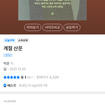
미리보기
사이즈비교
공유하기
오늘의책
소득공제
계절 산문
양장
박준
저
달
2021.12.20.
9.1
판매지수
4,926
81
베스트
국내도서 top100 1주
14,800
원