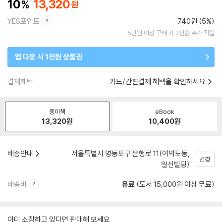
10
13,320
YES포인트
740원 (5%)
5만원 이상 구매 시 2천원 추가 적립
앱 다운 시 1천원 상품권
결제혜택
카드/간편결제 혜택을 확인하세요
종이책
eBook
13,320
원
10,400
원
배송안내
서울특별시 영등포구 은행로 11(여의도동,
변경
일신빌딩)
배송비
유료
(도서 15,000원 이상 무료)
이미 소장하고 있다면 판매해 보세요.