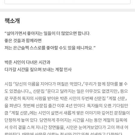
책소개
“살아가면서 좋아지는 일들이 더 많았으면 합니다.
좋은 것들과 함께라면
저는 은근슬쩍 스스로를 좋아할 수도 있을 테니까요.”
박준 시인이 다녀온 시간과
다가갈 시간을 짚으며 보내는 계절 인사
시집 『당신의 이름을 지어다가 며칠은 먹었다』『우리가 함께 장마를 볼 수
도 있겠습니다』, 산문집 『운다고 달라지는 일은 아무것도 없겠지만』 등으
로 꾸준히 독자의 사랑을 받아온 박준 시인이 두번째 산문집 『계절 산문』
을 펴낸다. 첫번째 산문집 출간 이후 4년 만이다. 독자들의 오랜 기다림만
큼 『계절 산문』에는 시인이 살면서 새롭게 쌓은 이야기와 깊어진 문장들이
단정하게 놓여 있다. 당연하게 주어지는 시간을 사는 동안 계절의 길목에
서 우리 곁을 스쳐 지나간 장면들을, 시인은 눈여겨보았다가 고이 꺼내 어
루만진다. 때문에 산문을 이루는 정서와 감각 또한 섬세하고 다정하다.