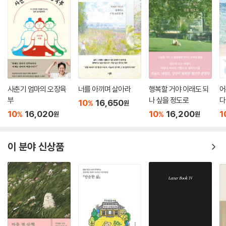
사춘기 엄마의 오장육
너를 아끼며 살아라
행복할 거야 이래도 되
어
부
나 싶을 정도로
다
10
16,650
%
원
10
16,020
10
16,200
1
%
%
원
원
이 분야 신상품