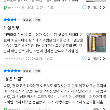
쩌면 훌륭한 글을 쓰는 데 있어서 어휘력은 크게 중요한
u*******9
2021.12.27.
신고
5
댓글
2
요소가 아닐지도 모른다는 생각이 들게 하는 작가들이 좋
다. 박준 시인도 그런 사람이다. 평범한 언
종이책
구매
계절 안부
계절마다 안부를 묻는 이가 있다는 건 행복한 일이다. 계
절이 바뀔 때마다 잘 지내라고 짧은 인사를 건네고 일상을
나누는 일은 사소하면서도 위대하다. 그런 안부를 받는다.
말이 아닌 글로 시인 박준이 전하는 안부다. 『계절 산문』
이란 제목처럼 12달, 계절이 흐르는 순서대로 12달의 산
r*********s
2022.02.08.
신고
2
댓글
0
문을 실었고 그 달의 일상과 느낌을 시와 일기, 편지 같은
글로 들려준다. 그러니까 시인이 살
종이책
구매
"닮은 느낌"
박준, '운다고 달라지는건 아무것도 없겠지만'을 먼저 읽고 너댓번 울컥하
며 나의 정서와 닮았다는 생각이 들었던 기억.가지고 있던 책을 다시 읽고
난후, 그 감성과 정서가 그리워 찾아보니 신간이 나왔더라는.펴자마자 끝
나버린..역시 너댓번 뭉클했고, 나의 기억이 묻어 나역시 누군가를 떠올리
게됐던..위로가 되기도, 인정이 되기도, 시작에 대한 불안도 잠시 내려놓게
a*****5
2022.04.15.
신고
1
댓글
0