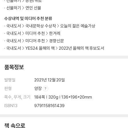
선물하기
응원/위로
내가 품은 빛
선물하기
연인 선물
노상
학원 가는 길
수상내역 및 미디어 추천 분류
십일월 산문 - 종이 인형
국내도서
국내문학상 수상작
오늘의 젊은 예술가상
기도에게
국내도서
미디어 추천
한겨레
크게 들이쉬었다가는 이내 기침이 터져나오는 겨울밤의 찬 공기처럼
국내도서
미디어 추천
경향신문
한참을 셈하다
국내도서
YES24 올해의 책
2022년 올해의 책 후보도서
십이월 산문
다시 노동에게
겨울 소리
품목정보
쉼 쉼 쉼
우붓에서 우리는
발행일
2021년 12월 20일
냉온
판형
양장
이쪽과 저쪽
쪽수, 무게, 크기
184쪽 | 320g | 136*196*20mm
기다림
ISBN13
9791158161439
남쪽
번화
책 속으로