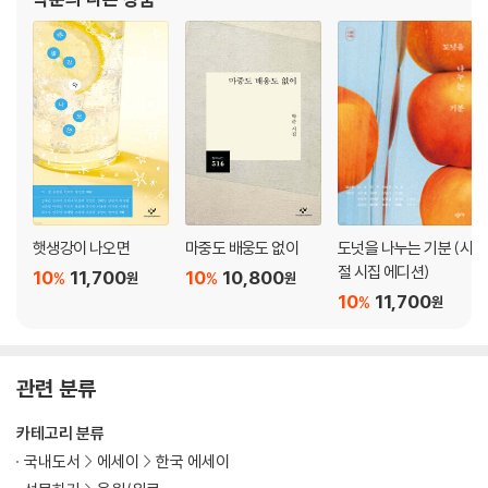
회차
여름 자리
장마를 기다리는 마음
저녁과 저녁밥
칠월 산문
멀리서, 나에게
정의
막국수
벗
팔월 산문
햇생강이 나오면
마중도 배웅도 없이
도넛을 나누는 기분 (시
정원에게
절 시집 에디션)
10
11,700
10
10,800
%
%
원
원
어떤 셈법
10
11,700
%
원
다시 술에게
구월 산문
꿈과 땀
관련 분류
조언의 결
다시 행신
카테고리 분류
가을 우체국 앞에서
국내도서
에세이
한국 에세이
시월 산문