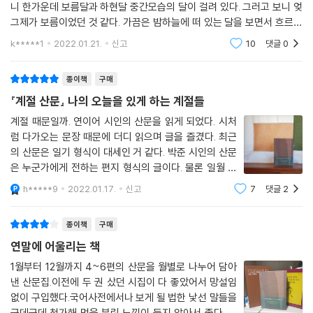
니 한가운데 보름달과 하현달 중간모습의 달이 걸려 있다. 그러고 보니 엊
그제가 보름이었던 것 같다. 가끔은 밤하늘에 떠 있는 달을 보면서 흐르는
시간을 생각한다. 삭에서 망까지, 다시 망에서 삭까지 29일을 주기로 변하
k*****1
2022.01.21.
신고
10
댓글
0
는 달을 볼 때
종이책
구매
『계절 산문』 나의 오늘을 있게 하는 계절들
계절 때문일까. 연이어 시인의 산문을 읽게 되었다. 시처
럼 다가오는 문장 때문에 더디 읽으며 글을 즐겼다. 최근
의 산문은 일기 형식이 대세인 거 같다. 박준 시인의 산문
은 누군가에게 전하는 편지 형식의 글이다. 물론 일월 산
문부터 십이월 산문까지 이어져 있으니 일기라고 해도 좋
h*****9
2022.01.17.
신고
7
댓글
2
겠다. 가만가만히 전하는 마음을 온전히 받은 느낌이었다.
‘시작’이라는 말을 떠올리면 마
종이책
구매
연말에 어울리는 책
1월부터 12월까지 4~6편의 산문을 월별로 나누어 담아
낸 산문집.이전에 두 권 샀던 시집이 다 좋았어서 망설임
없이 구입했다.국어사전에서나 보게 될 법한 낯선 말들을
군데군데 첨가해 멋을 부린 느낌이 들지 않아서 좋다. 어