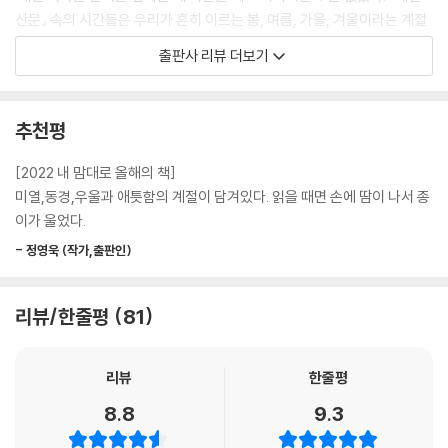
산문』 속의 시간들은 우리가 흔히 이르는 봄, 여름, 가을, 겨울이라는 계절
로 분절되는 것이 아니라 한 줄기 바람과 같은 하나의 흐름으로서 우리의
출판사 리뷰 더보기
삶에 오롯이 스며든다. 「일월 산문」부터 「십이월 산문」까지 이어지는 글의
순서는 시간의 흐름을 착실히 따르면서도 자주 넘나든다. 칠월을 지나는
중에 봄의 일을 기억하고 겨울을 지나는 중에 가을의 깊은 산중을 살피기
추천평
도 한다. 이는 현재를 담담하게 살아가면서도 어제를 섬세하게 되짚고 미
래를 다정하게 보살피는 시인의 따뜻한 마음과도 나란히 이어진다. 우리는
[2022 내 맘대로 올해의 책]
종종 어떤 순간을 앓고 나서 그리워하지만, 이 산문집의 글들은 추억과 기
미열,동경,우울과 애틋함의 계절이 담겨있다. 읽을 때면 손에 땀이 나서 종
약에서 나아가 지금 보내고 있는 계절의, 내려오는 비와 불어오는 바람 그
이가 울었다.
리고 흘러가는 구름을 그대로 느끼기에 충분하다.
- 정영욱 (작가,출판인)
책은 처음을 알리는 글 「문구」 속 ‘나무’ 이야기로 시작되어, 다음 글인 「그
믐」에서부터 열린다. 나무는 시간을 온몸으로 견디며 항상 같은 자리에 서
리뷰/한줄평
81
있다. 우리가 문득 길가의 나무에서 새 눈이 돋고 푸른잎이 피어나며 이내
단풍으로 물드는 것을 보며 계절의 변화를 직감하듯 이 책 또한 그 자리에
리뷰
한줄평
오롯이 서서 독자를 맞이하고 새로운 계절로 안내한다. 시인이 한 해의 끝
과 시작 사이에서 독자를 찾아온 이유 또한, 우리가 함께 책장을 열듯 한 해
8.8
9.3
를 시작하자는 시인만의 새해 인사일 것이다.