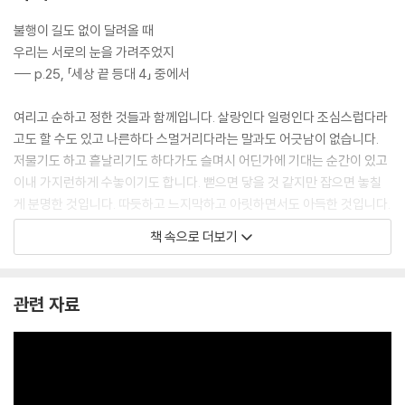
불행이 길도 없이 달려올 때
우리는 서로의 눈을 가려주었지
--- p.25, 「세상 끝 등대 4」 중에서
여리고 순하고 정한 것들과 함께입니다. 살랑인다 일렁인다 조심스럽다라
고도 할 수도 있고 나른하다 스멀거리다라는 말과도 어긋남이 없습니다.
저물기도 하고 흩날리기도 하다가도 슬며시 어딘가에 기대는 순간이 있고
이내 가지런하게 수놓이기도 합니다. 뻗으면 닿을 것 같지만 잡으면 놓칠
게 분명한 것입니다. 따듯하고 느지막하고 아릿하면서도 아득한 것입니다.
--- p.37, 「삼월 산문 - 봄의 스무고개」 중에서
책 속으로 더보기
나이가 들수록 바둑이점은 점점 넓어졌습니다. 몸이 자라고 얼굴이 커지면
서 생기는 당연한 일이었습니다. 지금 제 얼굴에는 당시 있던 점이 보이지
관련 자료
않습니다. 점이 갈수록 넓어지고 색이 연해지면서 피부와 크게 다르지 않
게 된 것입니다. 다. 저의 바둑이점은 그렇게 사라졌습니다. 이 슬프지 않은
일을 함께 슬퍼해주셨으면 좋겠습니다.
--- pp.62-63, 「바둑이점」 중에서