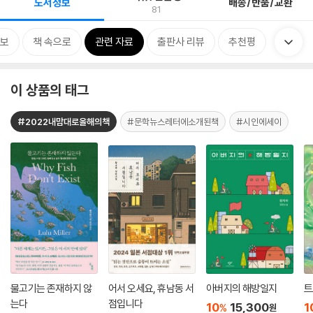
도서정보
배송/반품/교환
81
보
책 속으로
관련 자료
출판사 리뷰
추천평
이 상품의 태그
#2022내맘대로올해의책
#문학뉴스레터에소개된책
#시인에세이
물고기는 존재하지 않
어서 오세요, 휴남동 서
아버지의 해방일지
트
는다
점입니다
10
15,300
1
%
원