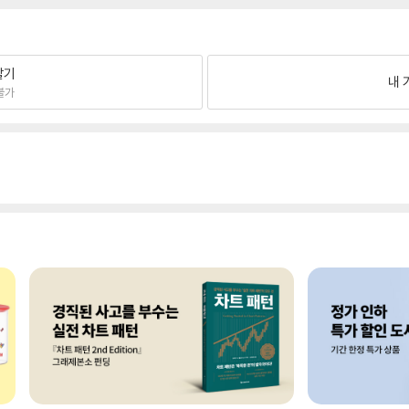
팔기
내 
불가