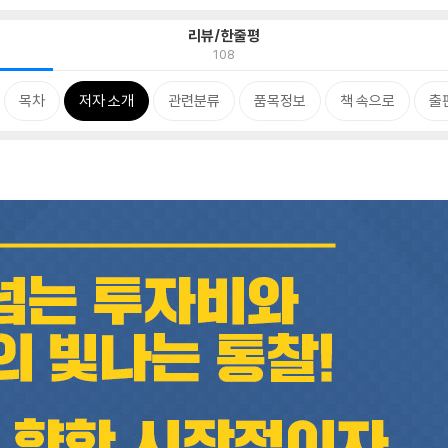
리뷰/한줄평
108
목차
저자 소개
관련분류
품목정보
책 속으로
출