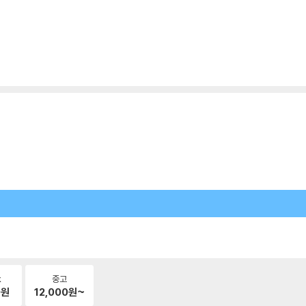
k
중고
0
원
12,000
원~