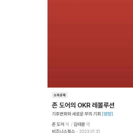
소득공제
존 도어의 OKR 레볼루션
기후변화와 새로운 부의 기회
양장
존 도어
저
김태훈
역
비즈니스북스
2023.01.31.