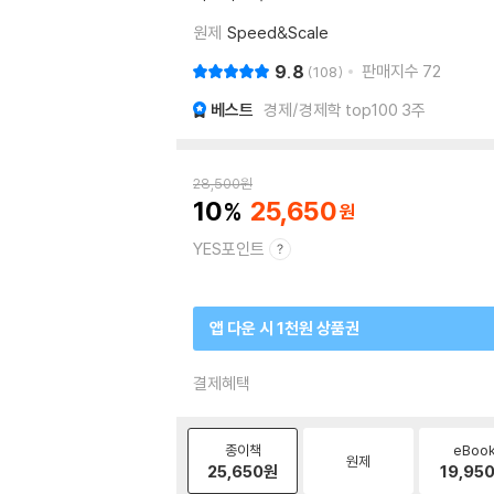
원제
Speed&Scale
9.8
판매지수
72
108
베스트
경제/경제학 top100 3주
28,500
원
10
25,650
YES포인트
앱 다운 시 1천원 상품권
결제혜택
종이책
eBoo
원제
25,650
원
19,95