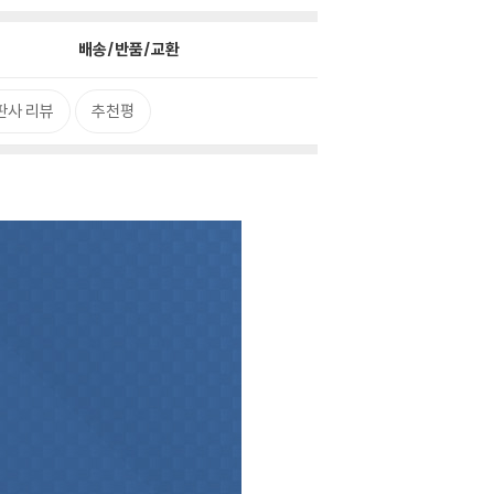
배송/반품/교환
판사 리뷰
추천평