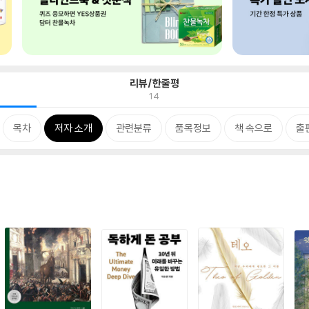
리뷰/한줄평
14
목차
저자 소개
관련분류
품목정보
책 속으로
출