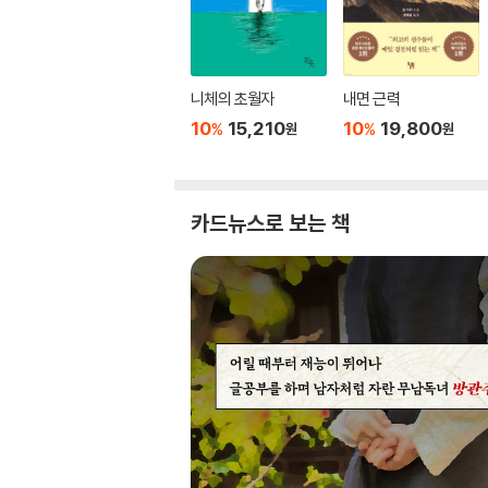
니체의 초월자
내면 근력
10
15,210
10
19,800
%
%
원
원
카드뉴스로 보는 책