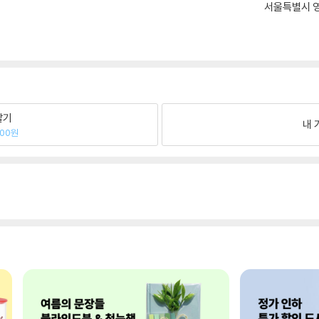
서울특별시 영
팔기
내 
700원