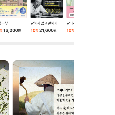
 부부
말하지 않고 말하기
달러구트 꿈 백화점 0
위버멘
16,200
10
21,600
10
16,020
10
1
%
%
%
%
원
원
원