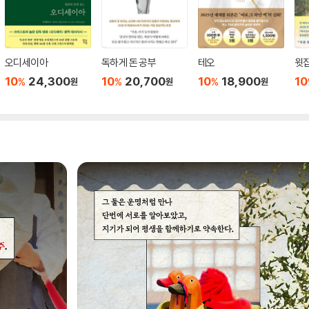
오디세이아
독하게 돈 공부
테오
윗집
10
24,300
10
20,700
10
18,900
10
%
%
%
원
원
원