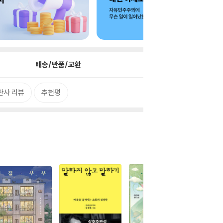
배송/반품/교환
판사 리뷰
추천평