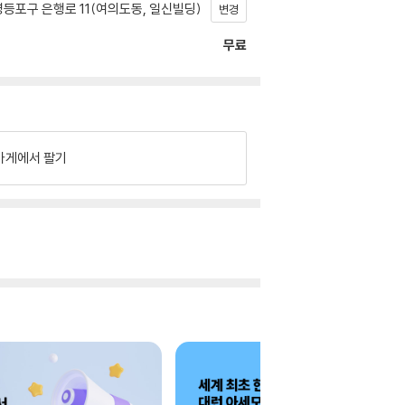
등포구 은행로 11(여의도동, 일신빌딩)
변경
무료
가게에서 팔기