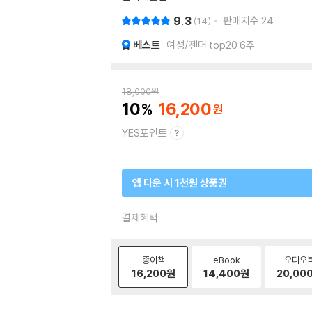
9.3
판매지수
24
14
베스트
여성/젠더 top20 6주
18,000
원
10
16,200
YES포인트
앱 다운 시 1천원 상품권
결제혜택
종이책
eBook
오디오
16,200
원
14,400
원
20,00