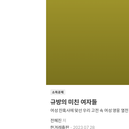
소득공제
규방의 미친 여자들
여성 잔혹사에 맞선 우리 고전 속 여성 영웅 열전
전혜진
저
한겨레출판
2023.07.28.