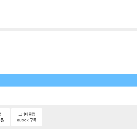
북
크레마클럽
0
원
eBook 구독