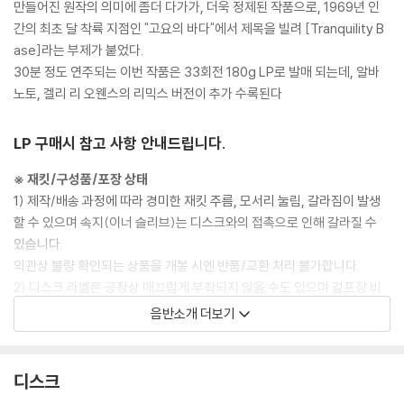
만들어진 원작의 의미에 좀더 다가가, 더욱 정제된 작품으로, 1969년 인
간의 최초 달 착륙 지점인 "고요의 바다"에서 제목을 빌려 [Tranquility B
ase]라는 부제가 붙었다.
30분 정도 연주되는 이번 작품은 33회전 180g LP로 발매 되는데, 알바
노토, 겔리 리 오웬스의 리믹스 버전이 추가 수록된다
LP 구매시 참고 사항 안내드립니다.
※ 재킷/구성품/포장 상태
1) 제작/배송 과정에 따라 경미한 재킷 주름, 모서리 눌림, 갈라짐이 발생
할 수 있으며 속지(이너 슬리브)는 디스크와의 접촉으로 인해 갈라질 수
있습니다.
외관상 불량 확인되는 상품을 개봉 시엔 반품/교환 처리 불가합니다.
2) 디스크 라벨은 공정상 매끄럽게 부착되지 않을 수도 있으며 겉포장 비
닐은 품질보증대상이 아닙니다.
음반소개 더보기
3) 일본 제작 LP는 대부분 겉비닐이 밀봉되어 있지 않습니다.
4) 디지털 다운로드 코드는 본사에서 공지 없이 증정 종료될 수 있습니다.
디스크
※ 재생 불량