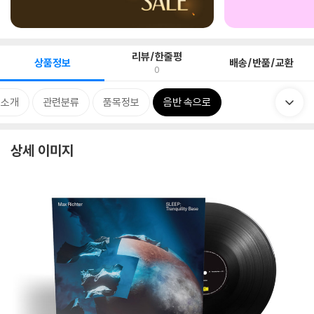
리뷰/한줄평
상품정보
배송/반품/교환
0
 소개
관련분류
품목정보
음반 속으로
상세 이미지