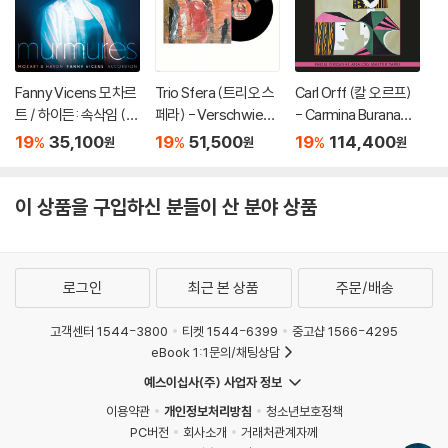
Fanny Vicens 모차르
Trio Sfera (트리오 스
Carl Orff (칼 오르프)
트 / 하이든: 속삭임 (M
페라) - Verschwiege
- Carmina Burana
ozart / Haydn: Murm
ne Lieder [LP]
[크리스탈 컬러 LP]
19
35,100
19
51,500
19
114,400
%
%
%
원
원
원
ures)
이 상품을 구입하신 분들이 산 분야 상품
로그인
최근 본 상품
주문/배송
고객센터 1544-3800
티켓 1544-6399
중고샵 1566-4295
eBook 1:1문의/채팅상담
예스이십사(주) 사업자 정보
이용약관
개인정보처리방침
청소년보호정책
PC버전
회사소개
거래처관계자께