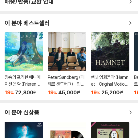
배송/반품/교환 안내
이 분야 베스트셀러
장송의 프리렌 애니메
Peter Sandberg (페
햄닛 영화음악 (Hamn
B
이션 음악 (Frieren: B
테르 샌드버그) - 인간
et - Original Motion
르
eyond Journey's En
의 일시적 공존 (Temp
Picture Soundtrack
거
19
72,800
19
45,000
19
25,200
1
%
%
%
원
원
원
d - Original Soundtr
orary Coexistence
Music by Max Richte
ge
ack) [블루 & 그린 컬
of Humans) [LP]
r)
러 2LP]
이 분야 신상품