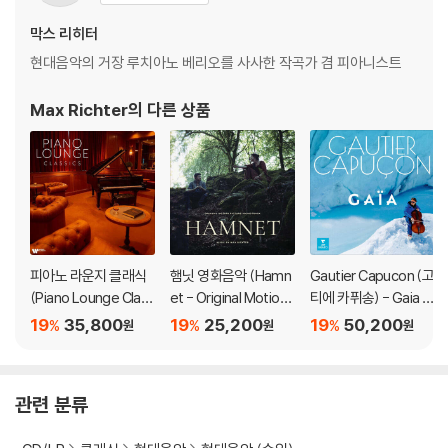
가 있으며, 이는 상품의 불량이 아닙니다. 단, 재생에 이상이 있는 경우에는
막스 리히터
불량으로 인한 반품/교환이 가능합니다
현대음악의 거장 루치아노 베리오를 사사한 작곡가 겸 피아니스트
※ 컬러 디스크
Max Richter
의 다른 상품
아래에 해당하는 경우는 불량이 아니므로 개봉 후 반품/교환이 불가합니
다.
1) 컬러 디스크는 웹 이미지와 실제 색상이 차이가 날 수 있습니다.
2) 컬러 디스크의 특성상 제작 공정시 앨범마다 색상 차이가 나는 경우도
있습니다.
3) 컬러 디스크는 제작 과정에서 다른 색상 염료가 섞여 얼룩과 번짐, 반점
등이 발생할 수 있습니다.
피아노 라운지 클래식
햄닛 영화음악 (Hamn
Gautier Capucon (고
(Piano Lounge Clas
et - Original Motion
티에 카퓌송) - Gaia [L
※ 반품/교환 안내
sics) [LP]
Picture Soundtrack
P]
19
35,800
19
25,200
19
50,200
%
%
%
원
원
원
1) 불량으로 인한 반품/교환 요청 시에는 불량 확인을 위해 개봉 시의 동영
Music by Max Richte
상을 요청할 수 있으며, 동영상이 없는 경우 반품/교환이 제한될 수 있습니
r)
다.
관련 분류
관련 사진과 동영상 및 재생 기기 모델명을 첨부하여 첨부하여 고객센터에
문의 바랍니다.