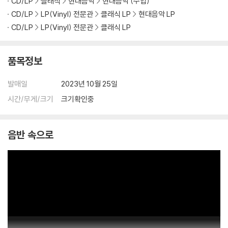
CD/LP
클래식
현대음악
현대음악 (수입)
2) LP는 잦은 배송 과정에서 재킷에 손상이 발생할 가능성이 높고 재판매
CD/LP
LP(Vinyl) 전문관
클래식 LP
현대음악 LP
가 어려우므로 신중한 구매를 부탁드립니다.
CD/LP
LP(Vinyl) 전문관
클래식 LP
품목정보
발매일
2023년 10월 25일
시간/무게/크기
크기확인중
음반 속으로