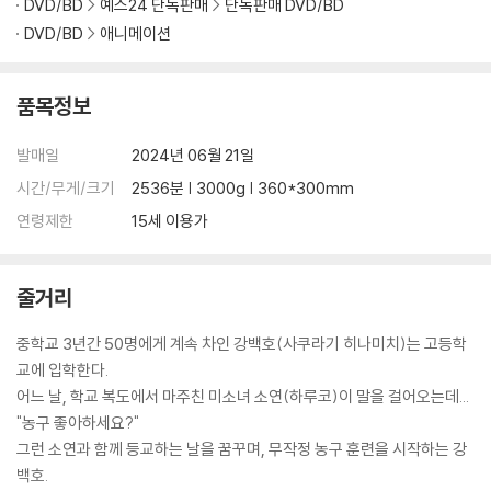
DVD/BD
예스24 단독판매
단독판매 DVD/BD
DVD/BD
애니메이션
품목정보
발매일
2024년 06월 21일
시간/무게/크기
2536분 | 3000g | 360*300mm
연령제한
15세 이용가
줄거리
중학교 3년간 50명에게 계속 차인 강백호(사쿠라기 히나미치)는 고등학
교에 입학한다.
어느 날, 학교 복도에서 마주친 미소녀 소연(하루코)이 말을 걸어오는데...
"농구 좋아하세요?"
그런 소연과 함께 등교하는 날을 꿈꾸며, 무작정 농구 훈련을 시작하는 강
백호.