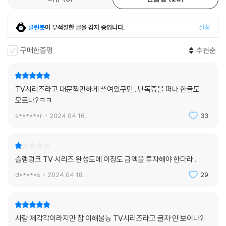
클린봇
이 부적절한 글을 감지 중입니다.
설정
구매한줄평
추천순
TV시리즈라고 대문짝만하게 쓰여있구만...난독증을 떠나 한글도
모르나?ㅋㅋ
s******r
2024.04.16.
33
슬램덩크 TV 시리즈 완성도에 이정도 금액을 투자해야 한다라...
d*****s
2024.04.18.
29
사람 제각각이라지만 참 이해불능 TV시리즈라고 글자 안 보이나?