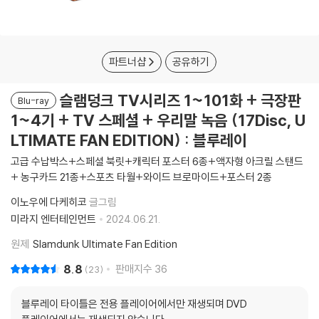
파트너샵
공유하기
슬램덩크 TV시리즈 1~101화 + 극장판
Blu-ray
1~4기 + TV 스페셜 + 우리말 녹음 (17Disc, U
LTIMATE FAN EDITION) : 블루레이
고급 수납박스+스페셜 북릿+캐릭터 포스터 6종+액자형 아크릴 스탠드
+ 농구카드 21종+스포츠 타월+와이드 브로마이드+포스터 2종
이노우에 다케히코
글그림
미라지 엔터테인먼트
2024.06.21.
원제
Slamdunk Ultimate Fan Edition
8.8
판매지수
36
23
블루레이 타이틀은 전용 플레이어에서만 재생되며 DVD