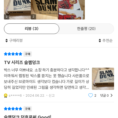
2
2
리뷰
3
한줄평
20
구매리뷰
추천순
구매
TV 시리즈 슬램덩크
박스 너무 이쁘네요. 소장 하기 충분하다고 생각합니다^^
아까워서 랩핑된 박스를 뜯지는 못 했습니다.사은품으로
보내주신 브로마이드 생각보다 컸습니다.가로 길이가 상
당히 길었지만 인쇄된 그림을 생각하면 당연하고 생각합
니다. 배송도 예정보다 빨랐습니다.
s*****6
2024.06.22.
신고
2
댓글
0
구매
슬램덩크 덕후로써 Good!