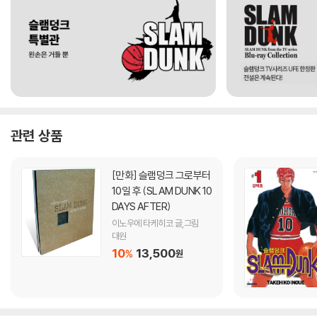
관련 상품
[만화]
슬램덩크 그로부터
10일 후 (SLAM DUNK 10
DAYS AFTER)
이노우에 타케히코 글,그림
대원
10
13,500
%
원