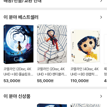
배송/반품/교환 안내
이 분야 베스트셀러
코렐라인 (2Disc, 4K
코렐라인 (2Disc, 4K
코렐라인 (4Disc, 4K
룩
UHD + BD 풀슬립 B T
UHD + BD 렌티큘러
UHD + BD 원클릭 박
정
ype 500장 한정판) :
풀슬립 A Type 700장
스 C Type 400장 한
53,000
55,000
110,000
4
원
원
원
블루레이
한정판) : 블루레이
정판) : 블루레이
이 분야 신상품