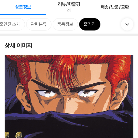
리뷰/한줄평
상품정보
배송/반품/교환
23
출연진 소개
관련분류
품목정보
줄거리
상세 이미지