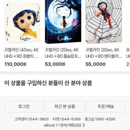
코렐라인 (4Disc, 4K
코렐라인 (2Disc, 4K
코렐라인 (2Disc, 4K
유
UHD + BD 원클릭 박
UHD + BD 풀슬립 B T
UHD + BD 렌티큘러
U
스 C Type 400장 한
ype 500장 한정판) :
풀슬립 A Type 700장
이
110,000
53,000
55,000
2
원
원
원
정판) : 블루레이
블루레이
한정판) : 블루레이
이 상품을 구입하신 분들이 산 분야 상품
로그인
최근 본 상품
주문/배송
고객센터 1544-3800
티켓 1544-6399
중고샵 1566-4295
eBook 1:1문의/채팅상담