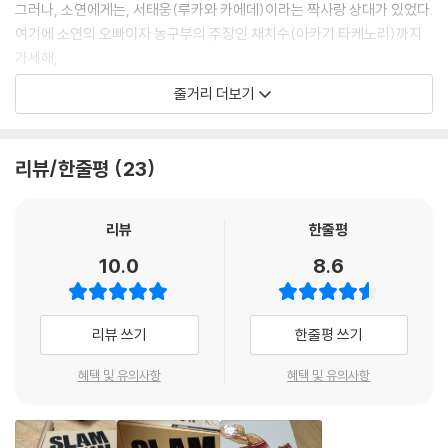
그러나, 소연에게는, 서태웅(루카와 카에데)이라는 짝사랑 상대가 있었다.
여기에 소연의 오빠이자 농구부의 주장인 채치수(아카기 타케노리)까지
가세해,
강백호의 파란만장한 고교 생활이 예고되는데...
줄거리 더보기
리뷰/한줄평
23
리뷰
한줄평
10.0
8.6
리뷰 쓰기
한줄평 쓰기
혜택 및 유의사항
혜택 및 유의사항