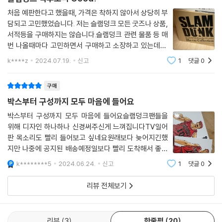
처음 예판한다고 했을때, 가격은 착하지 않아서 상당히 부
담되고 고민했었습니다. 저는 슬램덩크 모든 굿즈나 상품,
서적등을 구매하지는 않습니다.슬램덩크 관련 물품 등 매
번 나올때마다 고민하면서 구매하고 소장하고 있는데요.
이번 TV시리즈 한정판은 구성품도 그렇고, TV판+극장
k****z
2024.07.19.
신고
1
댓글
0
판 제품 하나를 선택한다면 해당 제품을 선택해야겠다고
마음을 먹고 구매하게 되었습니다.상당히 고가
구매
박스부터 구성까지 모두 마음에 들어요
박스부터 구성까지 모두 마음에 들어요슬램덩크팬들을
위해 디자인 하나하나 신경써주신게 느껴집니다TV일어
판 목소리도 빨리 들어보고 싶네요원래보다 늦어지긴했
지만 나중에 공지된 배송예정일보다 빨리 도착해서 좋았
습니다감사합니다~~
k********5
2024.06.24.
신고
1
댓글
0
리뷰 전체보기
리뷰
3
한줄평
20