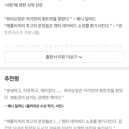
적인 사건의 연속이 아니며 그저 며칠, 몇 번의 계절, 몇 년이라는 시간의
‘사랑’에 관한 시적 산문
느린 축적일 뿐이다. 그들의 생은 각자 가정의 수세대의 역사에 의해 새로
운 살이 붙여지고 토지와 고향에 대한 애착이라는 닻에 의해 고정된다.
“와이오밍은 자기만의 휘트먼을 찾았다.” - 애니 딜러드
--- p.18
“에를리히의 최고의 문장들은 헨리 데이비드 소로를 환기시킨다.” - 「샌
프란시스코 크로니클」
문장 구조는 생각의 뼈와 가죽이라는 최소한의 단위로 줄어든다. 형용사는
떨어져 나가고 때로는 동사까지 생략된다. 말이 가득한 울타리 안쪽을 보
여기, 사랑하는 사람의 죽음을 맞닥뜨린 후 비탄의 바다에 침잠한 이가 있
고 있는 카우보이는 말 돌보는 카우보이에게 이렇게 말한다. “어떤 말 타
다. 남겨진 자의 하루하루는 기계의 무의미한 작동과 같았다. “살아 있다는
출판사 리뷰 더보기
면?” 사람들은 잠시 말을 잃어버린 것만 같은 침묵 안에 생각을 숨기고 있
것이 가증스러웠고 쾌락이든 고 통이든 전부 가당치 않게 느껴졌다. 공허
다가 갑자기 상처가 되는 날카로운 말을 툭 내뱉기도 한다. 언어는 간결하
함이라는 수레바퀴가 내 안에서 빙빙 돌면서 한동안 그 안을 휘젓고 다녔
게 압축되다 못해 은유적이 된다. 한 목장주는 다음 한 마디로 관계를 끝내
다.” 다큐멘터리 감독이었던 그녀는 슬픔에 몸부림치다 별안간 자신이 일
추천평
버렸다. “넌 부도수표야.” 이제 반복되는 이별과 재회는 참을 수 없고 다시
궈낸 모든 것을 뒤로하고 “여전히 야생이 살아 있는 척박한 땅”, “건조한
만나도 잘 될 리 없다는 뜻이다.
유머와 순수한 무심함”이 뒤섞인 곳, “한때를 풍미했던 카우보이의 역
“생생하고, 터프하고, 재미있다……. 와이오밍은 자기만의 휘트먼을 찾았
--- p.19
사”가 살아 숨 쉬는 와이오밍에 찾아든다.
다. 생동감이 넘치는 강력한 책이다.”
침묵은 깊고 넓다. 우리는 말 대신 한쪽 눈을 공유하는 듯하다. 세심하게 관
- 애니 딜라드 (퓰리처상 수상 작가, 시인)
정착하겠다고, 그러니까 와이오밍에서 영영 살겠다고 마음먹고 온 것은 아
찰하면 이 세계는 엄청난 변신을 하고 있다. 풍경은 온갖 작은 변화에 의해
니었다. 당시 그녀에겐 그런 계획을 세울 마음의 힘이 없었다. 그녀가 원했
팽창되고, 풍경 안에서의 모든 움직임이 소름끼칠 정도로 뚜렷이 보인다.
“에를리히의 최고의 문장들은 (…) 헨리 데이비드 소로를 환기시킨다. 갑
던 건 다만 “나를 잃어버리기”였다. 그녀는 이렇게 말한다. “내가 잃어버린
사람들 사이를 떠도는 공기 안은 감정으로 가득 차 있어 그들만의 낮은 음
갑한 실내로 한정된 도시의 겨울에 야생의 상쾌한 바람을 불러온다.”