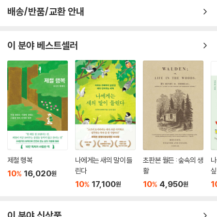
배송/반품/교환 안내
이 분야 베스트셀러
제철 행복
나에게는 새의 말이 들
초판본 월든 : 숲속의 생
나
린다
활
싶
10
16,020
%
원
10
17,100
10
4,950
1
%
%
원
원
이 분야 신상품