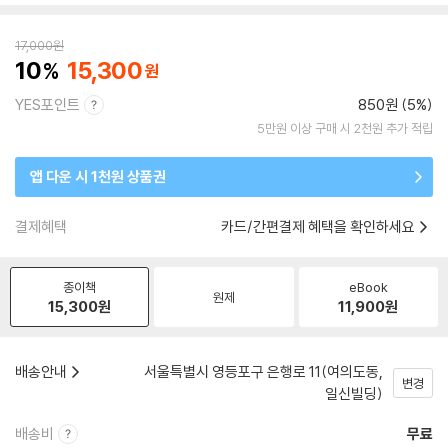
17,000
원
10
15,300
YES포인트
850원 (5%)
5만원 이상 구매 시 2천원 추가 적립
앱 다운 시 1천원 상품권
결제혜택
카드/간편결제 혜택을 확인하세요
종이책
eBook
원제
15,300
원
11,900
원
배송안내
서울특별시 영등포구 은행로 11(여의도동,
변경
일신빌딩)
배송비
무료