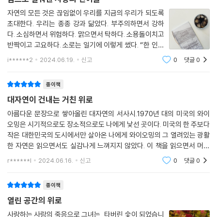
여다보려는 노력을 통해 명상록이 되었다가, 마침내는 그 빈 공간에서 솟
자연의 모든 것은 끊임없이 우리를 지금의 우리가 되도록
우리는 태양 또한 언젠가 다 타버릴 운명의 작은 별 하나라는 사실을 잊곤
구치는 깨달음, 새로운 사랑의 여지, 더 넓고 깊은 시선으로 포착해낸 한 편
초대한다. 우리는 종종 강과 닮았다. 부주의하면서 강하
한다. 결국에는 덧없음으로 귀결되는 이 우주적 시간의 규모는 인간의 규
의 시가 된다.
다. 소심하면서 위험하다. 맑으면서 탁하다. 소용돌이치고
모를 훨씬 뛰어넘기 때문에 평소 우리는 생명을 지켜주는 이 자산에 무조
반짝이고 고요하다. 소로는 일기에 이렇게 썼다. “한 인간
건적으로 의존하면서 우주가 영원할 거란 생각이 어리석다는 사실은 잊고
상실은 영영 결핍이기만 할까? 필멸의 존재인 우리는, 그렇다면 영영 결핍
의 삶은 강물처럼 신선해야 한다. 같은 통로로 흘러도 매
i******2
2024.06.19.
신고
0
댓글
0
산다.
순간 새로운 물이 흘러야 한다.” | p119?#열린공간의위
을 안고 살아야 하는 가련한 존재에 불과한 걸까? 그렇지는 않을 것이다.
--- p.147
로#그레텔에를리히#빛소굴#도서제공와이
그녀는 이렇게 말한다.
종이책
이렇게 말한 친구는 세인트루이스 출신의 이탈리아계로 열여섯 살에 카이
대자연이 건내는 거친 위로
“마침내 이 세상에 영원불멸은 없다는 사실이 나에게 심오한 교훈을 준다.
오와 족 여성과 결혼해 와이오밍으로 이주해 쇼쇼니 족과 함께 살고 있다.
상실은 기이한 종류의 풍요가 된다는 것을, 절망은 삶에 대한 채울 수 없는
아름다운 문장으로 쌓아올린 대자연의 서사시.1970년 대의 미국의 와이
부조화는 전통만큼 그의 삶을 빛나게 하는 요소다. “우리는 이렇게 저렇게
오밍은 시기적으로도 장소적으로도 나에게 낯선 곳이다. 미국의 한 주보다
허기를 사라지게 한다는 것을.”(8-9쪽)
약간씩 동화되며 살아가는 거 아닐까. 삶이란 단지 변이 과정이잖아.”
작은 대한민국의 도시에서만 살아온 나에게 와이오밍의 그 열려있는 광활
--- p.165
한 자연은 읽으면서도 실감나게 느껴지지 않았다. 이 책을 읽으면서 머리
“이제 나는 이 부식하는 계절에서도 천진한 다정함을 느낀다. 이 무방비 상
속이 차분해지는 것을 은연 중 느낄 수 있었다. 이것이 무슨 느낌일까 곰곰
태의 계절은 더 이상 타락할 수가 없으니. 죽음 또한 그만의 순수함이고 달
r******l
2024.06.16.
신고
0
댓글
0
가을은 결실도 죽음이며 성숙도 부패의 하나임을 가르쳐준다. 물가에 오래
히 생각해 보았다.
콤한 진흙이 아닌가. 와이오밍을 가로지르던 폭풍의 행렬은 마치 코끼리가
서 있는 버드나무는 녹이 슬기 시작한다. 나뭇잎이란 사실 계절을 나타내
꼬리를 코에 감은 것처럼 흔들리더니 고요 속으로 사라졌다.”(179쪽)
종이책
는 동사가 아닐까. 오늘 하늘은 얇은 웨이퍼 같다. 온전하지만 내 혀에 올려
열린 공간의 위로
놓으면 분해되어 버리고 나의 심장을 강하게 뛰게 하여 다가올 겨울의 찬
그리하여 상실은 또 하나의 가능성이 된다. 비록 잡석과 진창으로 엉망이
란함에 몸을 뻗을 수 있게 한다. 이제 나는 이 부식하는 계절에서도 천진한
사랑하는 사람의 죽음으로 그녀는 타버린 숯이 되었습니