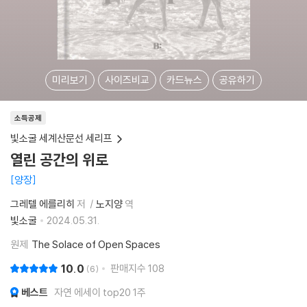
미리보기
사이즈비교
카드뉴스
공유하기
소득공제
빛소굴 세계산문선 세리프
열린 공간의 위로
양장
그레텔 에를리히
저
노지양
역
빛소굴
2024.05.31.
원제
The Solace of Open Spaces
10.0
판매지수
108
6
베스트
자연 에세이 top20 1주