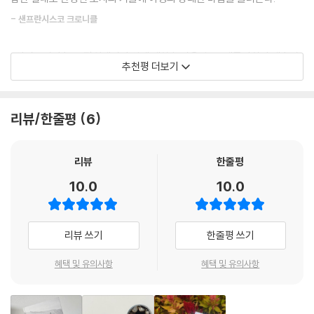
것은 인생을 향한 허기였다.” 더 이상 삶이 고프지 않을 때 사람은 궁지에
악 안에서 펼쳐지고 잠긴다. 밤은 환각적으로 변하여 누군가는 예지적인
몰린다. 대도시의 편리함, 막역한 친구들, 익숙한 위안거리들에서 벗어나
- 샌프란시스코 크로니클
꿈을 꾼다.
지리적, 문화적으로 극단적일 만큼 상반된 곳으로 가 스스로 고립되겠다고
--- p.20
마음먹은 그녀에게 ‘이주’란 단순한 도피가 아니라 생존 전략이었다.
“와이오밍의 높은 평원에서의 삶에 대한 놀라운 숙고. 에를리히의 매혹적
추천평 더보기
인 문장들은 와이오밍의 정경만큼이나 폭넓고, 평원에 내리치는 번개만큼
이곳에서 잘 산다는 것은 물질적 풍요뿐만 아니라 정신적으로 잘 버텨내는
하지만 와이오밍의 자연 속에 머물다 보니, 바람에 날려온 씨앗이 낯선 땅
이나 격앙되어 있다.”
기술을 의미한다. 적어도 전통적으로 목장 생활은 물질주의와는 거리가 있
에 운명적으로 내려앉듯 그녀 역시 와이오밍에 자연스레 뿌리내리게 됐다.
- 뉴스데이
고 인간이 동물과 동고동락하며 얻게 되는 성취감, 밤에 라디오를 듣는다
리뷰/한줄평
6
목양업자 이웃을 도와 양털을 깎기도 하고, 심지어는 직접 양떼를 몰고, 송
거나 별자리를 찾아보는 등의 소박한 기쁨을 대표한다. 내가 배우게 된 강
아지의 분만을 돕고, 무뚝뚝하지만 활력 넘치는 사람들 틈에 있으면서 잡
인함은 순교자적인 끈기나 단순무식한 영웅주의가 아니라 적응의 기술이
“반쯤은 여행기 같고 어떤 부분에서는 명상록 같은 이 열두 개의 챕터는 서
념을 날려보내고, 머리도 짧게 잘라버렸다. 그녀의 정신을 뒤흔들어 깨우
리뷰
한줄평
었다. 나는 생각했다. 강인함은 곧 연약함과 통하며, 온유함이야말로 진정
정적이고 유머러스하며 새로운 관점을 선사한다.”
는 건 무엇보다도 ‘탁 트인(열린) 자연’이었다. 서부의 신비롭고도 맹렬한
한 치열함이라고.
10.0
10.0
환경은 그녀를 통과한 후 아름다운 언어가 된다. 이런 식이다. “얼음 이불
- 글래머
--- p.66
이 사라지면 강은 마구 휘저은 갈색 밀크셰이크가 되어 지하배수로와 작은
다리들을 삼켜버린다.” “하얀 먼지 같은 눈으로 뒤덮인 소들은 마치 서서
그날 밤 헛간에서 집으로 걸어가다가 오로라를 보았다. 여자의 얼굴에서
리뷰 쓰기
한줄평 쓰기
히 움직이는 빙하들 같다.” “어느 날 아침에는 보름달이 서쪽으로 지고 있
떨어지는 분가루 같았다. 하얀 빛의 첨탑 위에 그려진 붉은 립스틱과 시퍼
는데 동쪽에서는 태양이 떠올랐다. 마치 내가 초원을 성큼성큼 달리면서
런 아이섀도가 폭발하고 진동하며 색이 마구 섞이다가 서서히 사라졌다.
혜택 및 유의사항
혜택 및 유의사항
해와 달 사이에서 위태롭게 균형을 잡는 기분이었다.”
마치 이 땅의 모든 생명들 같았다.
--- p.70
혹독한 자연 아래서 인간은 한없이 작아진다. 작아지는 게 나쁜 것만은 아