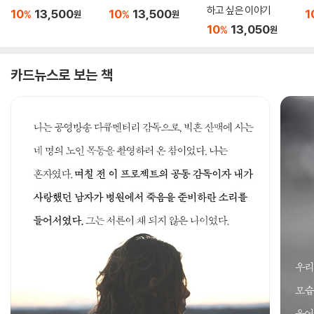
하고 싶은 이야기
10
13,500
10
13,500
1
%
%
원
원
10
13,050
%
원
카드뉴스로 보는 책