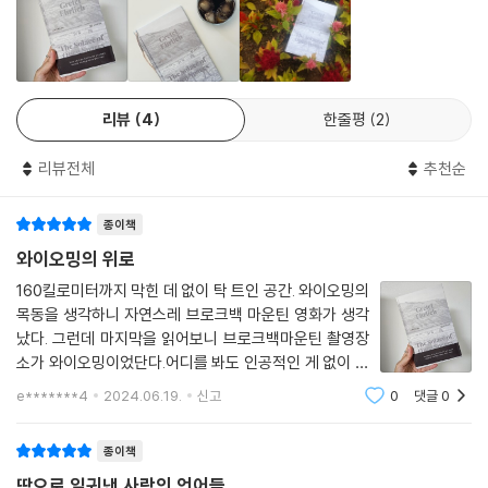
니다. 작아짐으로써 우리의 세계는 더 넓어지고, 일상과 역사의 미세한 틈
겨울은 우리 안의 장식적인 것을 모두 걷어낸다. 우리가 느끼는 상처의 일
으로 숨어들 수 있다. 이 과정 속에서 저자는 치유를 경험한다. 아주 천천
부에서 부드러운 것이 자라기도 한다. 우리 이웃들과의 연대는, 강하든 약
히, 그러나 분명하게.
하든, 연인이나 친구와의 사이처럼 강해진다. 무시하기에는 사정이 너무
다급하기 때문이다. 도로를 이탈한 픽업트럭을 타고 있는 낯선 이의 언 발
“옳음의 개념은 오래전에 사라졌지만 나와 이 구시대적인 목장 공동체 사
리뷰
4
한줄평
2
을 문질러준다. 음식 다질 때 쓰는 도구와 도끼를 이용해 수극을 열어주고
이에서 화학 반응이 일어난 것만은 확실했다. 나는 이곳에서 사랑받고 미
친구의 얼어붙은 수도관을 녹여주고 목동들에게 장갑과 담요를 가져다준
움받고, 유혹하고 유혹당하고, 용납하고 용납되었다. 나는 이 안에 맞아 들
리뷰전체
추천순
다. 영하 20도나 30도 아래에서는 우리가 주고받는 숨결이 눈에 보인다.
어갔다.”(66쪽)
나의 모든 숨결과 당신의 모든 숨결이. 무언으로 친밀감을 표현하기 좋은
종이책
방식이다.
애도 일기에서 명상록으로, 명상록에서 시로
와이오밍의 위로
--- p.104
대자연이 자아내는 감동과 진솔한 통찰이 만나다
160킬로미터까지 막힌 데 없이 탁 트인 공간. 와이오밍의
나는 조용히 건배사를 했다. “외로움과의 작별을 위해.” 하지만 속으로는
목동을 생각하니 자연스레 브로크백 마운틴 영화가 생각
대자연 속에서 작아진 그녀의 눈에 비로소 들어오는 것들이 있다. 와이오
났다. 그런데 마지막을 읽어보니 브로크백마운틴 촬영장
감히 내게 그런 일이 있을 수 있다고는 생각하지 않았다. 실제로 그 일이 일
밍이 지나온 핏빛 역사, 대규모 목장의 생태계, 카우보이와 목동 같은 일꾼
소가 와이오밍이었단다.어디를 봐도 인공적인 게 없이 자
어났지만 나는 준비가 되어 있지 않았다. 어떻게 이런 평화를 느낄 수 있
들의 고독한 삶, 소위 ‘남자들의 세계’라고 여겨지는 서부에서 누구 못지않
연과 동물만 있는 광활한 대자연에서 그 많은 시간을 보낸
지? 어떻게 사랑이 우정으로 깊어질 수가 있지? 그래서 나는 얼마간은 이
e*******4
2024.06.19.
신고
0
댓글
0
게 유능하고 강인했던 여자들, 한때 미국 대지를 활보했던 인디언 부족들
다는거 감히 상상도 안되기에 목동이라는 단어만으로도
것이 죽음의 예감이라고, 우리가 차분하게 인생을 정리한 후에 임종 침대
의 문화와 치열한 선댄스 축제의 현장, 그리고 새로운 사랑까지. 상실을 마
신비함이 있는것 같다.분명 한권의 소설을 읽
에서나 느낄 수 있는 평온이라 여겼다.
종이책
주한 직후에는 결코 예상하지 못했던 통찰과 만남이었다. 그렇게 애도 일
--- p.124
기로 시작했던 이야기는, 내면에 깊게 팬 빈 공간을 직시하고 그 심연을 들
땀으로 일궈낸 사랑의 언어들