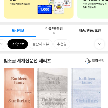
리뷰/한줄평
도서정보
배송/반품/교환
6
보
책 속으로
출판사 리뷰
추천평
빛소굴 세계산문선 세리프
알림신청