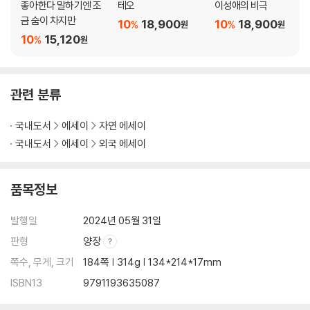
좋아한다 말하기엔 조
테오
이성애의 비극
금 숨이 차지만
10
18,900
10
18,900
%
%
원
원
10
15,120
%
원
관련 분류
국내도서
에세이
자연 에세이
국내도서
에세이
외국 에세이
품목정보
발행일
2024년 05월 31일
판형
양장
쪽수, 무게, 크기
184쪽 | 314g | 134*214*17mm
ISBN13
9791193635087