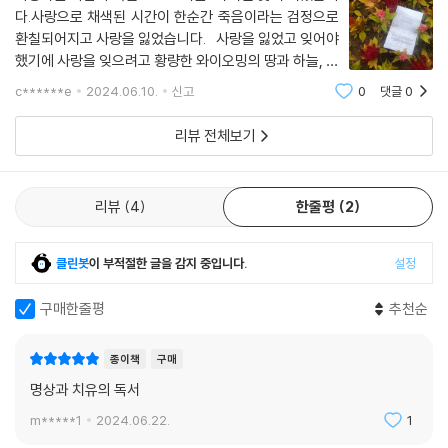
된 길일지라도, 분명 무언가로 통하는 입구가 된다. 그 앞에 선 저자가 우리
다정함을 느낀다. 이 무방비 상태의 계절은 더 이상 타락할 수가 없으니. 죽
다.사랑으로 채색된 시간이 한순간 죽음이라는 검정으로
에게 말한다. 폐허에도 햇빛이 깃든다고. 그리고 그 햇빛이 당신이 예상할
환칠되어지고 사랑을 잃었습니다. 사랑을 잃었고 잊어야
음 또한 그만의 순수함이고 달콤한 진흙이 아닌가. 와이오밍을 가로지르던
수 없는 무언가를 틔워낼 거라고.
했기에 사랑을 잊으려고 황량한 와이오밍의 땅과 하늘, 숲
폭풍의 행렬은 마치 코끼리가 꼬리를 코에 감은 것처럼 흔들리더니 고요
과 들, 양떼와 소들의 시간에 머물러야 했습니다. 길이라
속으로 사라졌다.
c******e
2024.06.10.
신고
0
댓글
0
생각했던 삶을 어디에도 길이 없어 헤메이는 땅, 와이오
--- p.179
밍. 인간의 존재라는 것이 인간과 인간에
리뷰 전체보기
리뷰
4
한줄평
2
클린봇
이 부적절한 글을 감지 중입니다.
설정
구매한줄평
추천순
종이책
구매
명상과 치유의 독서
m*****1
2024.06.22.
1