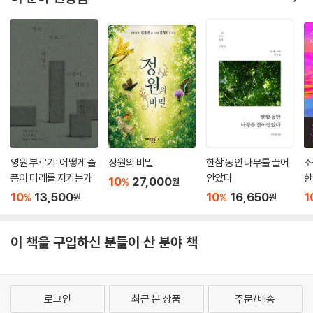
영원 부르기: 어떻게 슬
정원의 비밀
한참 동안 나무를 끌어
소
픔이 미래를 지키는가
안았다
한
10
27,000
%
원
10
13,500
10
16,650
1
%
%
원
원
이 책을 구입하신 분들이 산 분야 책
로그인
최근 본 상품
주문/배송