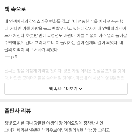
책 속으로
내 인생에서의 갑작스러운 변화를 겪고부터 엉뚱한 꿈을 예사로 꾸곤 했
다. 커다란 여행 가방을 들고 맨발로 걷고 있는데 갑자기 내 앞에 바리케이
드가 쳐진다. 하룻밤 만에 국경선도 바뀐다. 어쩔 수 없이 아주 멀리 돌아갈
수밖에 없게 된다. 그러다 보니 이 돌아가는 길이 실제의 길이 되었다. 내
글의 여백이 되고 서사가 되었다.
--- p.9
날씨는 땅을 거칠게 가격할 것이다. 빛은 가장 어려운 진실을 포착할 것이
다. 바람은 군더더기들을 쓸어버릴 것이다. 마침내 이 세상에 영원불멸은
없다는 사실이 나에게 심오한 교훈을 준다. 상실은 기이한 종류의 풍요가
책 속으로 더보기
된다는 것을, 절망은 삶에 대한 채울 수 없는 허기를 사라지게 한다는 것을.
--- pp.9~10
출판사 리뷰
농장 일은 고된 육체노동이기도 하고 근래에는 경제적인 압박감 때문에
‘농장을 지킨다는 것’은 웬만한 정신력, 자기 회복력, 상식 없이는 견디기
잿빛 도시를 떠나 광활한 야생의 땅 와이오밍에 정착한 시인
힘든 일이 되었다. 한 사람의 일생은 갈채를 받거나 추방을 당하는 등의 극
그녀가 바라본 ‘은둔자’, ‘카우보이’, ‘계절의 변화’, ‘생명’ 그리고