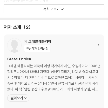
7장 겨울이라는 매끄러운 두개골
8장 물에 관하여
목차 더보기
9장 우리 방금 결혼했어요
10장 게임의 규칙: 로데오
11장 두 세계에서 살기: 크로우 페어와 선댄스
저자 소개
2
12장 폭풍, 옥수수 밭, 엘크
역자 후기: 아름다운 산문의 위로
저
그레텔 에를리히
관심작가 알림신청
Gretel Ehrlich
그레텔 에를리히는 미국의 여행 작가이자 시인, 수필가이다. 1946년
캘리포니아에서 태어나 자랐다. 베닝턴 칼리지, UCLA 영화 학교에
서 수학했다. 다큐멘터리 감독으로 일하던 그녀는 사랑하는 사람이
죽은 후 와이오밍의 목장에서 살면서 전업 작가로서 글을 쓰기 시작
했다. 이 책 『열린 공간의 위로』(1985)가 그녀의 사랑과 상실, 치유
의 경험을 다룬 데뷔작으로, 그녀 특유의 시적이고 유려한 문장과 삶
펼쳐보기
과 자연에 대한 예리한 통찰이 잘 드러나 헨리 데이비드 소로에 비견
되기도 했다. 그 후로 많은 책을 펴냈으며, 주요 저서로는 1991년에