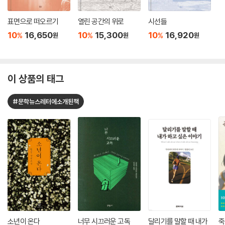
표면으로 떠오르기
열린 공간의 위로
시선들
10
16,650
10
15,300
10
16,920
%
%
%
원
원
원
이 상품의 태그
#문학뉴스레터에소개된책
소년이 온다
너무 시끄러운 고독
달리기를 말할 때 내가
죽