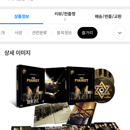
리뷰/한줄평
상품정보
배송/반품/교환
0
소개
사양
관련분류
품목정보
줄거리
상세 이미지