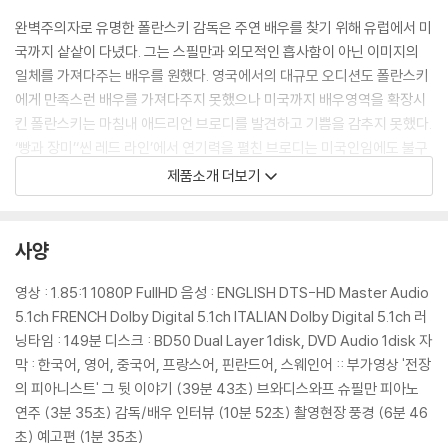
완벽주의자로 유명한 폴란스키 감독은 주연 배우를 찾기 위해 유럽에서 미
국까지 샅샅이 다녔다. 그는 스필만과 외모적인 흡사함이 아닌 이미지의
일체를 가져다주는 배우를 원했다. 영국에서의 대규모 오디션도 폴란스키
에게 만족스런 배우를 가져다주지 못했으나 미국까지 배우영역을 확장시
킨 폴란스키는 마침내 애드리언 브로디를 발견하고 기쁨을 감추지 못했다.
‘빵과 장미’‘씬 레드 라인’에서 연기력을 펼친 브로디는 미국인임에도 불구
하고 전시의 공포에서 살아남는 폴란드 예술가 스필만의 감정을 세심하게
제품소개 더보기
연기해내었다. 한편, 폴란스키는 주연뿐만 아니라 잠깐 스치는 보조연기자
에도 완벽함을 원했다. 그는 반세기 전 폴란드, 유대인, 독일인들의 느낌을
그대로 전달할 수 있는 보조연기자들을 수 천명의 인터뷰와 사진촬영 등을
사양
통해 캐스팅하였다. 특히 독일나치군을 연기한 배우들은 감독조차 다시 한
번 유년시절의 공포를 경험하게 할만큼 섬뜩한 분위기를 던져내었다.
영상 : 1.85:1 1080P FullHD 음성 : ENGLISH DTS-HD Master Audio
5.1ch FRENCH Dolby Digital 5.1ch ITALIAN Dolby Digital 5.1ch 러
닝타임 : 149분 디스크 : BD50 Dual Layer 1disk, DVD Audio 1disk 자
DVD/ Blu-ray 구매시 참고 사항 안내드립니다.
막 : 한국어, 영어, 중국어, 프랑스어, 핀란드어, 스웨인어 :: 부가영상 '전장
※ 4K블루레이, 3D 블루레이 재생 관련 안내
의 피아니스트' 그 뒷 이야기 (39분 43초) 브와디스와프 슈필만 피아노
1) 4K UHD 디스크는 대용량의 데이터 전송이 필요하므로 4K전용 플레
연주 (3분 35초) 감독/배우 인터뷰 (10분 52초) 촬영현장 풍경 (6분 46
이어를 사용하셔야 합니다. 더불어 플레이어 소프트웨어 최신 버전의 업데
초) 예고편 (1분 35초)