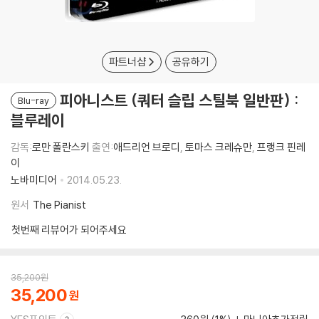
파트너샵
공유하기
피아니스트 (쿼터 슬립 스틸북 일반판) :
Blu-ray
블루레이
감독:
로만 폴란스키
출연:
애드리언 브로디
,
토마스 크레슈만
,
프랭크 핀레
이
노바미디어
2014.05.23.
원서
The Pianist
첫번째 리뷰어가 되어주세요
35,200
원
35,200