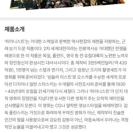
제품소개
‘피아니스트’는 거대한 스케일과 완벽한 역사현장의 재현을 자랑하는, 근
래 보기 드문 작품이다. 2차 세계대전이라는 인류역사상 거대했던 전쟁을
배경으로 한 이 작품은 독일, 폴란드, 영국 등 전 유럽대륙의 노련한 노하우
와 장인정신이 완성시킨 대서사시이다. 총 제작비 3천5백만달러(약 420
억원), 1천명이 넘는 스텝과 연기자, 그리고 엄청난 크기의 촬영세트가 이
영화를 위해 준비되었다. ‘쉰들러 리스트’로 오스카를 수상한 세계적 프로
덕션 디자이너 알란 스타스키는 수개월의 사전조사와 준비를 통해 1930
~40년대의 유럽을 21세기에 다시 세웠다. 그러나 ‘피아니스트’가 단지 대
작 영화의 장점만을 지녔다면 유사한 다른 영화가 주는 오락적 재미만을
선사했을지 모른다. 이 영화는 CG나 얄팍한 영상스타일을 배제하였다. 감
독 폴란스키는 거짓으로 화려하게 꾸며진 영화가 아닌, 제작부터 진솔한
인간의 땀을 사용함으로써 강요된 감동이 아닌, 마음속에서 우러나는 격정
적인 눈물을 이끌어내고자 했고 그것은 성공했다.