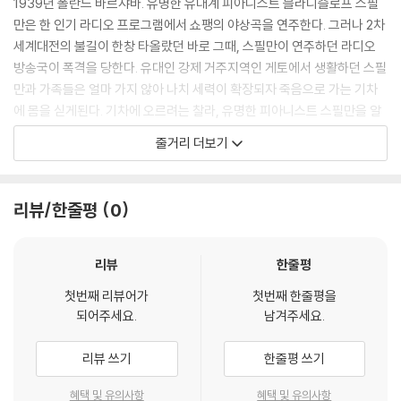
1939년 폴란드 바르샤바. 유명한 유대계 피아니스트 블라디슬로프 스필
1) 기기 문제로 인해 발생하는 재생 불량 현상에 대해서는 반품/교환이 불
만은 한 인기 라디오 프로그램에서 쇼팽의 야상곡을 연주한다. 그러나 2차
가하니 최신 소프트웨어로 업데이트된 DVD/BD 전용 기기에서 재생하실
세계대전의 불길이 한창 타올랐던 바로 그때, 스필만이 연주하던 라디오
것을 권유해 드립니다.
방송국이 폭격을 당한다. 유대인 강제 거주지역인 게토에서 생활하던 스필
2) 정전기와 먼지로 인해 재생이 원활하지 않은 경우가 있습니다. 디스크
만과 가족들은 얼마 가지 않아 나치 세력이 확장되자 죽음으로 가는 기차
를 마른 천으로 닦으시거나, DVD 클리너 등 전용 제품을 이용하면 대부분
에 몸을 싣게된다. 기차에 오르려는 찰라, 유명한 피아니스트 스필만을 알
해결됩니다.
아본 군인들은 그를 제지한다. 가족을 죽음으로 내보내고 간신히 목숨만을
줄거리 더보기
3) 일부 PC 연결형 ODD의 경우 호환 상의 문제로 정상적인 디스크도 재
구한 스필만. 몇몇 사람들의 도움으로 나치들의 눈을 피해 숨어 다니며, 폭
생이 불가능한 경우가 있습니다. 독립형 전용 플레이어 사용을 권장드리
격으로 폐허가 된 어느 건물에 자신의 은신처를 만들게 된다.
며, ODD 사용으로 인한 재생 불량의 경우 교환 시에도 동일한 오류가 발
리뷰/한줄평
0
생할 수 있음을 알려드립니다.
전쟁과 평화, 동지와 적군의 경계를 순식간에 무너뜨릴 선율이 울려퍼지
다!
※ 디스크 외관 불량
허기와 추위, 고독과 공포 속에서 마지막까지 생존을 지켜나가던 스필만.
리뷰
한줄평
디스크에 미세한 잔 흠집이 남아있거나 인쇄 면이 깨끗하지 않은 경우가
나치의 세력이 확장될수록 자신을 도와주던 몇몇의 사람마저 떠나자 완전
있으며, 상품의 불량이 아닙니다. 단, 재생에 이상이 있는 경우에는 불량으
첫번째 리뷰어가
첫번째 한줄평을
히 혼자가 되어 자신만의 은신처에서 끈질기게 생존을 유지한다.
되어주세요.
남겨주세요.
로 인한 반품/교환이 가능합니다.
어둠과 추위로 가득한 폐건물 속에서 먹을 거라곤 오래된 통조림 몇 개뿐
리뷰 쓰기
한줄평 쓰기
※ 교환/반품 안내
인 은신생활 중, 스필만은 우연찮게 순찰을 돌던 독일 장교에게 발각되고
1) 불량으로 인한 교환/반품 요청 시에는 불량 확인을 위해 개봉 시의 동영
만다. 한눈에 유태인 도망자임을 눈치챈 독일 장교. 스필만에게 신분을 대
혜택 및 유의사항
혜택 및 유의사항