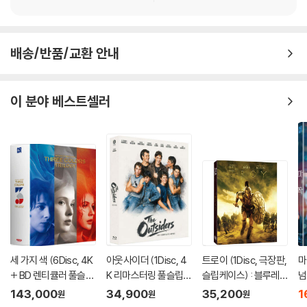
상을 요청할 수 있으며, 동영상이 없는 경우 교환/반품이 제한될 수 있습니
라고 요구하자 스필만은 자신이 피아니스트였다고 말한다. 한동안의 침묵
다.
속에 스필만에게 연주를 명령하는 독일 장교. 어쩌면 지상에서의 마지막
관련 사진과 동영상 및 재생 기기 모델명을 첨부하여 첨부하여 고객센터에
연주가 될 지도 모르는 그 순간, 스필만은 온 영혼을 손끝에 실어 연주를 시
문의 바랍니다.
배송/반품/교환 안내
작하는데...
2) 사양 오인지, 오 구매, 변심 사유로의 반품은 제품 개봉 전에만 운임비
부담 후 처리 가능합니다.
이 분야 베스트셀러
3) 스틸북 한정판, 초회 한정판의 경우 제작 수량이 한정되어 있고, 택배
이동 과정에서의 손상이 발생하면, 재 판매가 어려우므로 신중한 구매 선
택을 부탁드립니다.
4) 한정판 상품의 변심, 오구매로 인한 반품은 회송된 상품의 상태 확인 후
진행이 가능합니다. 택배 이동 중 파손이 발생하지 않도록 완충 포장을 부
탁드립니다.
세 가지 색 (6Disc, 4K
아웃사이더 (1Disc, 4
트로이 (1Disc, 극장판,
마
+ BD 렌티큘러 풀슬립
K 리마스터링 풀슬립) :
슬립케이스) : 블루레
넘
트릴로지 박스 한정판)
블루레이
이
:
143,000
34,900
35,200
1
원
원
원
: 블루레이