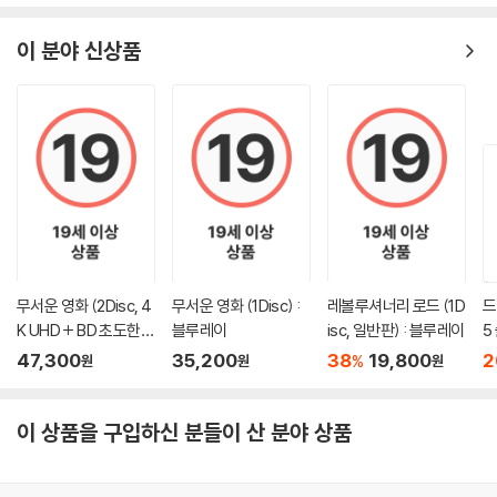
이 분야 신상품
무서운 영화 (2Disc, 4
무서운 영화 (1Disc) :
레볼루셔너리 로드 (1D
드
K UHD + BD 초도한정
블루레이
isc, 일반판) : 블루레이
5
슬립케이스) : 블루레
D
47,300
35,200
38
19,800
2
%
원
원
원
이
이 상품을 구입하신 분들이 산 분야 상품