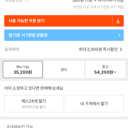
YES포인트
360원 (1%)
마니아추가적립
5만원 이상 구매 시 2천원 추가 적립
사용 가능한 쿠폰 받기
앱 다운 시 1천원 상품권
결제혜택
최대 2,000원 즉시할인
Blu-ray
중고
원서
35,200
원
54,200
원~
이미 소장하고 있다면 판매해 보세요.
예스24에 팔기
내 가게에서 팔기
바이백 신청 불가
국내배송만 가능