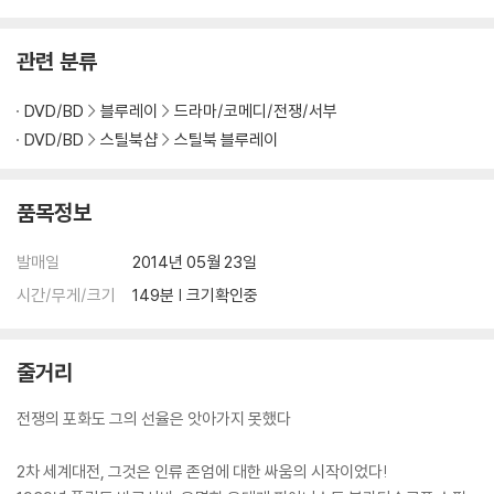
이트, 대용량 케이블 사용이 필수입니다.
2) 3D 블루레이는 전용 플레이어와 3D 지원 TV를 통해서만 재생 가능합
관련 분류
니다.
DVD/BD
블루레이
드라마/코메디/전쟁/서부
※ 아웃케이스/구성품/포장 상태
DVD/BD
스틸북샵
스틸북 블루레이
1) 제작/배송 과정에서 경미한 아웃케이스 주름, 모서리 눌림 및 갈라짐이
발생할 수 있습니다. 반품을 원하실 경우 미개봉 상태로 문의 부탁드립니
다.
품목정보
2) 스틸북 케이스 제작 과정에서 기포 혹은 경미한 인쇄 오류가 발생할 수
있습니다.
발매일
2014년 05월 23일
3) 렌티큘러 스틸북의 경우, 보호필름이 붙어 판매되기도 합니다. 보호필
시간/무게/크기
149분 | 크기확인중
름 손상에 의한 교환/반품은 불가합니다.
4) 본품 보호를 위해 노란색의 카톤 박스로 재포장한 경우, 카톤박스 손상
에 의한 교환/반품은 불가합니다.
줄거리
5) 아웃케이스/구성품/포장 상태 불량에 의한 교환/반품 신청시 불량 확
인을 위해 개봉 시의 동영상을 요청할 수 있으며, 동영상이 없는 경우 교
전쟁의 포화도 그의 선율은 앗아가지 못했다
환/반품이 제한될 수 있습니다.
2차 세계대전, 그것은 인류 존엄에 대한 싸움의 시작이었다!
※ 디스크 재생 불량