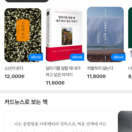
소년이 온다
달리기를 말할 때 내가
작별하지 않는다
너
하고 싶은 이야기
12,000
11,800
8
원
원
11,600
원
카드뉴스로 보는 책