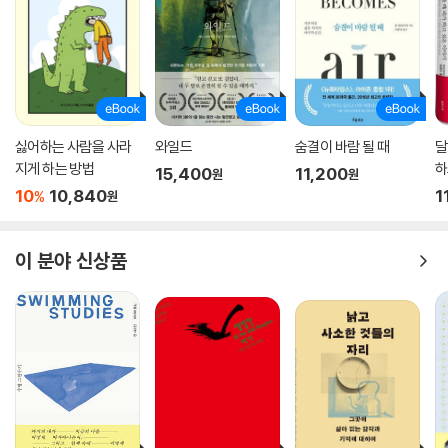
싫어하는 사람을 사라
와일드
숨결이 바람 될 때
달
지게 하는 방법
하
15,400
11,200
원
원
10
10,840
1
%
원
이 분야 신상품