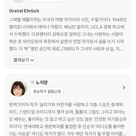
Gretel Ehrlich
그레텔 에를리히는 미국의 여행 작가이자 시인, 수필가이다. 1946년
캘리포니아에서 태어나 자랐다. 베닝턴 칼리지, UCLA 영화 학교에
서 수학했다. 다큐멘터리 감독으로 일하던 그녀는 사랑하는 사람이
죽은 후 와이오밍의 목장에서 살면서 전업 작가로서 글을 쓰기 시작
했다. 이 책 『열린 공간의 위로』(1985)가 그녀의 사랑과 상실, 치유
의 경험을 다룬 데뷔작으로, 그녀 특유의 시적이고 유려한 문장과 삶
펼쳐보기
과 자연에 대한 예리한 통찰이 잘 드러나 헨리 데이비드 소로에 비견
되기도 했다. 그 후로 많은 책을 펴냈으며, 주요 저서로는 1991년에
번개에 맞는 사고를 겪고 이때의 경험을 글로
역
노지양
관심작가 알림신청
번역가이자 작가. 달리기와 자전거를 사랑하고 각종 스포츠 중계와
미드, 스탠드업 코미디까지 챙겨 보며, 틈틈이 그림도 그리고 피아노
도 배우는, 좋아하는 것 많고 하고 싶은 것도 많은 ‘건강한 자기중심주
의자’다. 연세대학교 영문학과를 졸업한 후 단순히 ‘라디오를 좋아한
다는 이유로’ 라디오 작가가 됐다. 겨우 메인 작가가 될 무렵 아이를