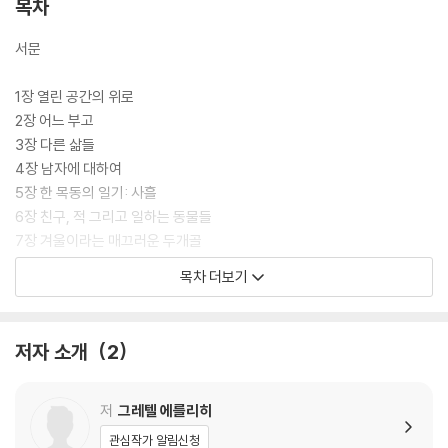
목차
서문
1장 열린 공간의 위로
2장 어느 부고
3장 다른 삶들
4장 남자에 대하여
5장 한 목동의 일기: 사흘
6장 친구, 적 그리고 일하는 동물들
7장 겨울이라는 매끄러운 두개골
8장 물에 관하여
목차 더보기
9장 우리 방금 결혼했어요
10장 게임의 규칙: 로데오
11장 두 세계에서 살기: 크로우 페어와 선댄스
저자 소개
2
12장 폭풍, 옥수수 밭, 엘크
역자 후기: 아름다운 산문의 위로
저
그레텔 에를리히
관심작가 알림신청