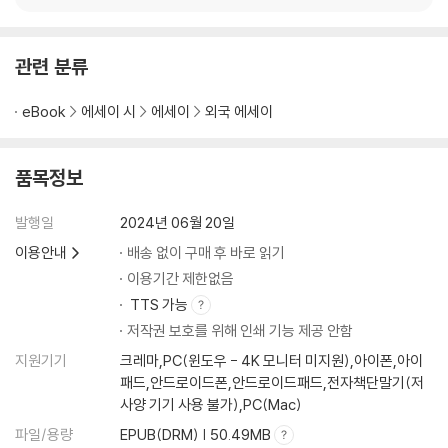
관련 분류
eBook
에세이 시
에세이
외국 에세이
품목정보
발행일
2024년 06월 20일
이용안내
배송 없이 구매 후 바로 읽기
이용기간 제한없음
TTS 가능
저작권 보호를 위해 인쇄 기능 제공 안함
지원기기
크레마,PC(윈도우 - 4K 모니터 미지원),아이폰,아이
패드,안드로이드폰,안드로이드패드,전자책단말기(저
사양 기기 사용 불가),PC(Mac)
파일/용량
EPUB(DRM) | 50.49MB