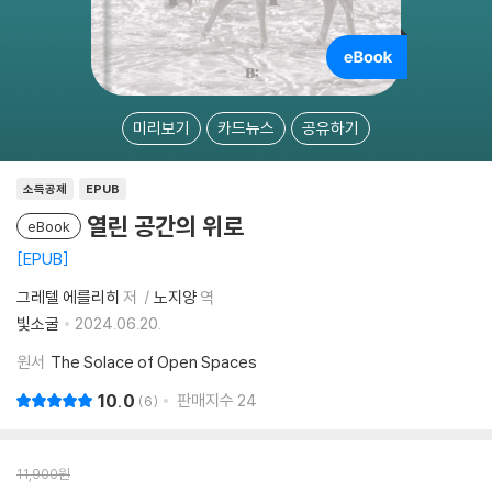
미리보기
카드뉴스
공유하기
소득공제
EPUB
열린 공간의 위로
eBook
EPUB
그레텔 에를리히
저
노지양
역
빛소굴
2024.06.20.
원서
The Solace of Open Spaces
10.0
판매지수
24
6
11,900
원