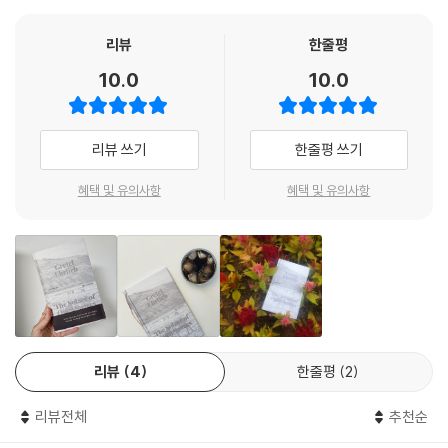
유머와 순수한 무심함”이 뒤섞인 곳, “한때를 풍미했던 카우보이의 역
사”가 살아 숨 쉬는 와이오밍에 찾아든다.
리뷰
한줄평
10.0
10.0
정착하겠다고, 그러니까 와이오밍에서 영영 살겠다고 마음먹고 온 것은 아
니었다. 당시 그녀에겐 그런 계획을 세울 마음의 힘이 없었다. 그녀가 원했
던 건 다만 “나를 잃어버리기”였다. 그녀는 이렇게 말한다. “내가 잃어버린
리뷰 쓰기
한줄평 쓰기
것은 인생을 향한 허기였다.” 더 이상 삶이 고프지 않을 때 사람은 궁지에
몰린다. 대도시의 편리함, 막역한 친구들, 익숙한 위안거리들에서 벗어나
혜택 및 유의사항
혜택 및 유의사항
지리적, 문화적으로 극단적일 만큼 상반된 곳으로 가 스스로 고립되겠다고
마음먹은 그녀에게 ‘이주’란 단순한 도피가 아니라 생존 전략이었다.
하지만 와이오밍의 자연 속에 머물다 보니, 바람에 날려온 씨앗이 낯선 땅
에 운명적으로 내려앉듯 그녀 역시 와이오밍에 자연스레 뿌리내리게 됐다.
목양업자 이웃을 도와 양털을 깎기도 하고, 심지어는 직접 양떼를 몰고, 송
아지의 분만을 돕고, 무뚝뚝하지만 활력 넘치는 사람들 틈에 있으면서 잡
리뷰
4
한줄평
2
념을 날려보내고, 머리도 짧게 잘라버렸다. 그녀의 정신을 뒤흔들어 깨우
는 건 무엇보다도 ‘탁 트인(열린) 자연’이었다. 서부의 신비롭고도 맹렬한
리뷰전체
추천순
환경은 그녀를 통과한 후 아름다운 언어가 된다. 이런 식이다. “얼음 이불