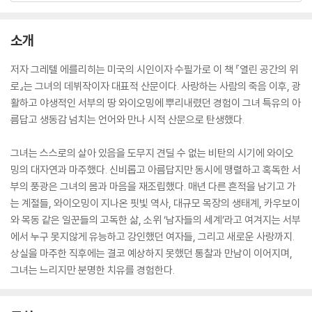
소개
저자 그레텔 에를리히는 미국의 시인이자 수필가로 이 책 『열린 공간의 위
로』는 그녀의 데뷔작이자 대표적 산문이다. 사랑하는 사람의 죽음 이후, 광
활하고 야생적인 서부의 땅 와이오밍에 뿌리내렸던 경험이 그녀 특유의 아
름답고 생동감 넘치는 언어와 만나 시적 산문으로 탄생했다.
그녀는 스스로의 살아 있음을 도무지 견딜 수 없는 비탄의 시기에 와이오
밍의 대자연과 마주했다. 신비롭고 아름답지만 동시에 맹렬하고 혹독한 서
부의 풍광은 그녀의 몸과 마음을 재조립했다. 매년 다른 흔적을 남기고 가
는 계절들, 와이오밍이 지나온 핏빛 역사, 대규모 목장의 생태계, 카우보이
와 목동 같은 일꾼들의 고독한 삶, 소위 ‘남자들의 세계’라고 여겨지는 서부
에서 누구 못지않게 유능하고 강인했던 여자들, 그리고 새로운 사랑까지.
상실을 마주한 직후에는 결코 예상하지 못했던 통찰과 만남이 이어지며,
그녀는 느리지만 분명한 치유를 경험한다.