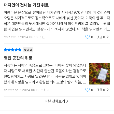
대자연 속에서 작아진 그녀의 눈에 비로소 들어오는 것들이 있다. 와이오
대자연이 건내는 거친 위로
밍이 지나온 핏빛 역사, 대규모 목장의 생태계, 카우보이와 목동 같은 일꾼
아름다운 문장으로 쌓아올린 대자연의 서사시.1970년 대의 미국의 와이
들의 고독한 삶, 소위 ‘남자들의 세계’라고 여겨지는 서부에서 누구 못지않
오밍은 시기적으로도 장소적으로도 나에게 낯선 곳이다. 미국의 한 주보다
게 유능하고 강인했던 여자들, 한때 미국 대지를 활보했던 인디언 부족들
작은 대한민국의 도시에서만 살아온 나에게 와이오밍의 그 열려있는 광활
의 문화와 치열한 선댄스 축제의 현장, 그리고 새로운 사랑까지. 상실을 마
한 자연은 읽으면서도 실감나게 느껴지지 않았다. 이 책을 읽으면서 머리
주한 직후에는 결코 예상하지 못했던 통찰과 만남이었다. 그렇게 애도 일
속이 차분해지는 것을 은연 중 느낄 수 있었다. 이것이 무슨 느낌일까 곰곰
r******l
2024.06.16.
신고
0
댓글
0
기로 시작했던 이야기는, 내면에 깊게 팬 빈 공간을 직시하고 그 심연을 들
히 생각해 보았다.
여다보려는 노력을 통해 명상록이 되었다가, 마침내는 그 빈 공간에서 솟
종이책
구치는 깨달음, 새로운 사랑의 여지, 더 넓고 깊은 시선으로 포착해낸 한 편
의 시가 된다.
열린 공간의 위로
사랑하는 사람의 죽음으로 그녀는 타버린 숯이 되었습니
상실은 영영 결핍이기만 할까? 필멸의 존재인 우리는, 그렇다면 영영 결핍
다.사랑으로 채색된 시간이 한순간 죽음이라는 검정으로
을 안고 살아야 하는 가련한 존재에 불과한 걸까? 그렇지는 않을 것이다.
환칠되어지고 사랑을 잃었습니다. 사랑을 잃었고 잊어야
그녀는 이렇게 말한다.
했기에 사랑을 잊으려고 황량한 와이오밍의 땅과 하늘, 숲
과 들, 양떼와 소들의 시간에 머물러야 했습니다. 길이라
c******e
2024.06.10.
신고
0
댓글
0
생각했던 삶을 어디에도 길이 없어 헤메이는 땅, 와이오
“마침내 이 세상에 영원불멸은 없다는 사실이 나에게 심오한 교훈을 준다.
밍. 인간의 존재라는 것이 인간과 인간에
상실은 기이한 종류의 풍요가 된다는 것을, 절망은 삶에 대한 채울 수 없는
리뷰 전체보기
허기를 사라지게 한다는 것을.”(8-9쪽)