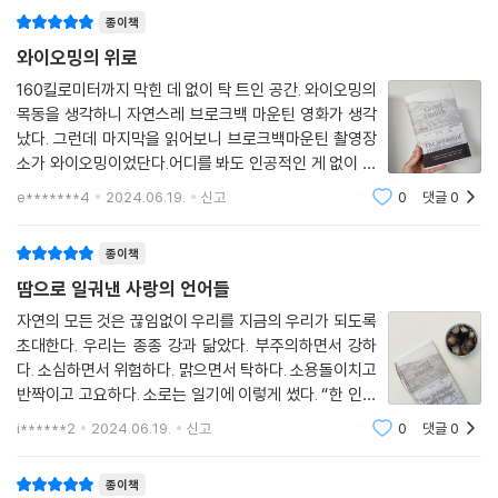
이 사라지면 강은 마구 휘저은 갈색 밀크셰이크가 되어 지하배수로와 작은
종이책
다리들을 삼켜버린다.” “하얀 먼지 같은 눈으로 뒤덮인 소들은 마치 서서
히 움직이는 빙하들 같다.” “어느 날 아침에는 보름달이 서쪽으로 지고 있
와이오밍의 위로
는데 동쪽에서는 태양이 떠올랐다. 마치 내가 초원을 성큼성큼 달리면서
160킬로미터까지 막힌 데 없이 탁 트인 공간. 와이오밍의
해와 달 사이에서 위태롭게 균형을 잡는 기분이었다.”
목동을 생각하니 자연스레 브로크백 마운틴 영화가 생각
났다. 그런데 마지막을 읽어보니 브로크백마운틴 촬영장
혹독한 자연 아래서 인간은 한없이 작아진다. 작아지는 게 나쁜 것만은 아
소가 와이오밍이었단다.어디를 봐도 인공적인 게 없이 자
니다. 작아짐으로써 우리의 세계는 더 넓어지고, 일상과 역사의 미세한 틈
연과 동물만 있는 광활한 대자연에서 그 많은 시간을 보낸
e*******4
2024.06.19.
신고
0
댓글
0
다는거 감히 상상도 안되기에 목동이라는 단어만으로도
으로 숨어들 수 있다. 이 과정 속에서 저자는 치유를 경험한다. 아주 천천
신비함이 있는것 같다.분명 한권의 소설을 읽
히, 그러나 분명하게.
종이책
땀으로 일궈낸 사랑의 언어들
“옳음의 개념은 오래전에 사라졌지만 나와 이 구시대적인 목장 공동체 사
이에서 화학 반응이 일어난 것만은 확실했다. 나는 이곳에서 사랑받고 미
자연의 모든 것은 끊임없이 우리를 지금의 우리가 되도록
초대한다. 우리는 종종 강과 닮았다. 부주의하면서 강하
움받고, 유혹하고 유혹당하고, 용납하고 용납되었다. 나는 이 안에 맞아 들
다. 소심하면서 위험하다. 맑으면서 탁하다. 소용돌이치고
어갔다.”(66쪽)
반짝이고 고요하다. 소로는 일기에 이렇게 썼다. “한 인간
의 삶은 강물처럼 신선해야 한다. 같은 통로로 흘러도 매
애도 일기에서 명상록으로, 명상록에서 시로
i******2
2024.06.19.
신고
0
댓글
0
순간 새로운 물이 흘러야 한다.” | p119?#열린공간의위
대자연이 자아내는 감동과 진솔한 통찰이 만나다
로#그레텔에를리히#빛소굴#도서제공와이
종이책