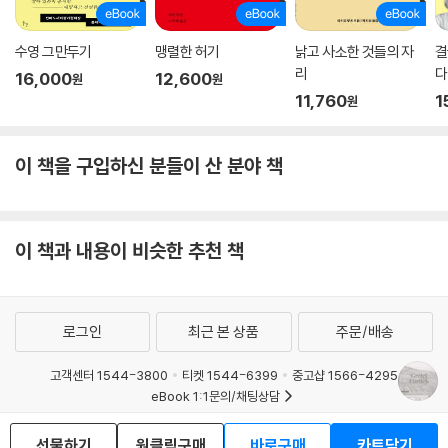
수영 그만두기
맹렬한 허기
낡고 사소한 것들의 자
결
리
다
16,000
12,600
원
원
11,760
1
원
이 책을 구입하신 분들이 산 분야 책
이 책과 내용이 비슷한 추천 책
로그인
최근 본 상품
주문/배송
고객센터 1544-3800
티켓 1544-6399
중고샵 1566-4295
eBook 1:1문의/채팅상담
예스이십사(주) 사업자 정보
선물하기
원클릭구매
바로구매
카트담기