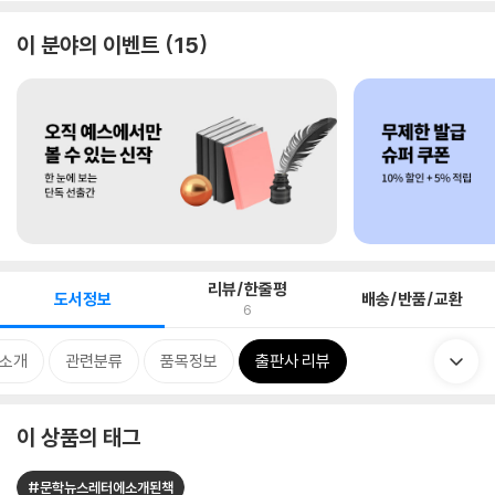
이 분야의 이벤트
15
리뷰/한줄평
도서정보
배송/반품/교환
6
 소개
관련분류
품목정보
출판사 리뷰
이 상품의 태그
#문학뉴스레터에소개된책