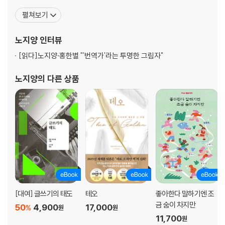
가지면서 방송 일을 그만두게 되었다. 이후 번역을 시작해 10년이 넘
펼쳐보기
어가면서 점차 인정받는 번역가가 되었지만, 마음 한편에는 늘 자신
만의 글을 쓰고 싶은 갈망이 있었다. 번역가로서 만나온 단어들과 그
노지양
인터뷰
에 관한 단상들을 쓴 책 『먹고사는 게 전부가
[읽다]
노지양·홍한별 "'번역가'라는 투명한 그림자"
노지양
의 다른 상품
[대여] 글쓰기의 태도
테오
좋아한다 말하기엔 조
금 숨이 차지만
50
4,900
17,000
%
원
원
11,700
원