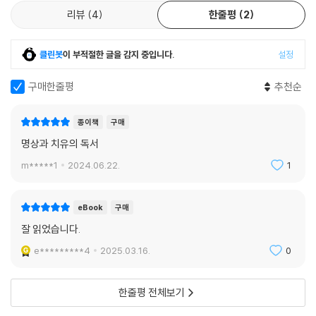
“이제 나는 이 부식하는 계절에서도 천진한 다정함을 느낀다. 이 무방비 상
리뷰
4
한줄평
2
태의 계절은 더 이상 타락할 수가 없으니. 죽음 또한 그만의 순수함이고 달
콤한 진흙이 아닌가. 와이오밍을 가로지르던 폭풍의 행렬은 마치 코끼리가
클린봇
이 부적절한 글을 감지 중입니다.
설정
꼬리를 코에 감은 것처럼 흔들리더니 고요 속으로 사라졌다.”(179쪽)
구매한줄평
추천순
그리하여 상실은 또 하나의 가능성이 된다. 비록 잡석과 진창으로 엉망이
된 길일지라도, 분명 무언가로 통하는 입구가 된다. 그 앞에 선 저자가 우리
종이책
구매
에게 말한다. 폐허에도 햇빛이 깃든다고. 그리고 그 햇빛이 당신이 예상할
명상과 치유의 독서
수 없는 무언가를 틔워낼 거라고.
m*****1
2024.06.22.
1
eBook
구매
잘 읽었습니다.
e*********4
2025.03.16.
0
한줄평 전체보기