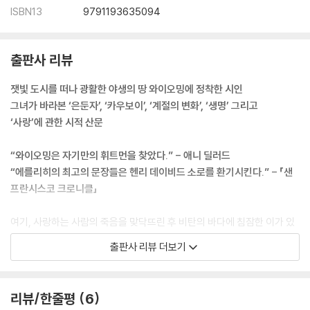
ISBN13
9791193635094
출판사 리뷰
잿빛 도시를 떠나 광활한 야생의 땅 와이오밍에 정착한 시인
그녀가 바라본 ‘은둔자’, ‘카우보이’, ‘계절의 변화’, ‘생명’ 그리고
‘사랑’에 관한 시적 산문
“와이오밍은 자기만의 휘트먼을 찾았다.” - 애니 딜러드
“에를리히의 최고의 문장들은 헨리 데이비드 소로를 환기시킨다.” - 「샌
프란시스코 크로니클」
여기, 사랑하는 사람의 죽음을 맞닥뜨린 후 비탄의 바다에 침잠한 이가 있
다. 남겨진 자의 하루하루는 기계의 무의미한 작동과 같았다. “살아 있다는
출판사 리뷰 더보기
것이 가증스러웠고 쾌락이든 고 통이든 전부 가당치 않게 느껴졌다. 공허
함이라는 수레바퀴가 내 안에서 빙빙 돌면서 한동안 그 안을 휘젓고 다녔
다.” 다큐멘터리 감독이었던 그녀는 슬픔에 몸부림치다 별안간 자신이 일
리뷰/한줄평
6
궈낸 모든 것을 뒤로하고 “여전히 야생이 살아 있는 척박한 땅”, “건조한