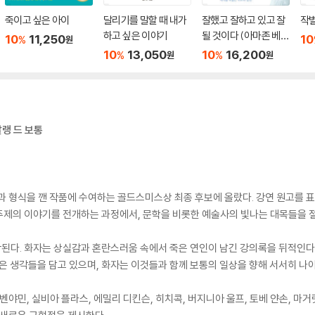
죽이고 싶은 아이
달리기를 말할 때 내가
잘했고 잘하고 있고 잘
작
하고 싶은 이야기
될 것이다 (아마존 베스
10
11,250
10
%
원
트셀러 기념 전면 개정
10
13,050
10
16,200
%
%
원
원
판)
알랭 드 보통
과 형식을 깬 작품에 수여하는 골드스미스상 최종 후보에 올랐다. 강연 원고를 표
주제의 이야기를 전개하는 과정에서, 문학을 비롯한 예술사의 빛나는 대목들을 
. 화자는 상실감과 혼란스러움 속에서 죽은 연인이 남긴 강의록을 뒤적인다. 시간,
높은 생각들을 담고 있으며, 화자는 이것들과 함께 보통의 일상을 향해 서서히 나
벤야민, 실비아 플라스, 에밀리 디킨슨, 히치콕, 버지니아 울프, 토베 얀손, 