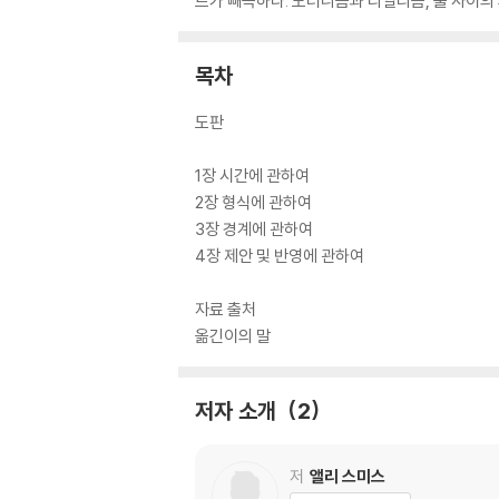
트가 빼곡하다. 모더니즘과 리얼리즘, 둘 사이의
목차
도판
1장 시간에 관하여
2장 형식에 관하여
3장 경계에 관하여
4장 제안 및 반영에 관하여
자료 출처
옮긴이의 말
저자 소개
2
저
앨리 스미스