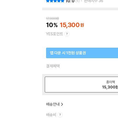
10.0
판매지수
36
1
17,000
원
10
15,300
YES포인트
앱 다운 시 1천원 상품권
결제혜택
종이책
15,300
배송안내
배송비