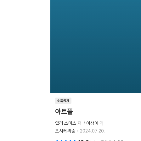
소득공제
아트풀
앨리 스미스
저
이상아
역
프시케의숲
2024.07.20.