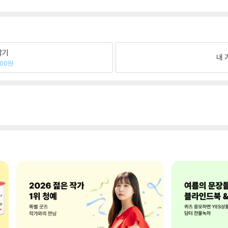
팔기
내 
100원