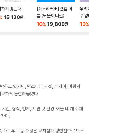
별하지 않는다
[예스리커버] 결혼·여
우리가 빛의 속도로 갈
두고 온 
름 (노을 에디션)
수 없다면
15,120
10
1
%
%
원
10
19,800
10
15,300
%
%
원
원
방하고 있지만, 텍스트는 소설, 에세이, 비평의
절묘하게 통합해놓았다.
 형식, 경계, 제안 및 반영. 이들 네 개 주제
아간다.
마거릿 애트우드 등 수많은 교차점과 평행선으로 텍스