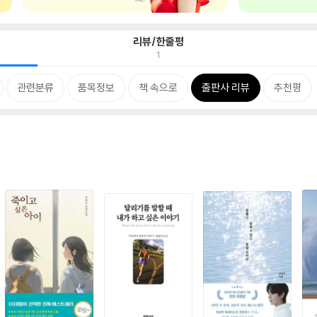
리뷰/한줄평
1
관련분류
품목정보
책 속으로
출판사 리뷰
추천평