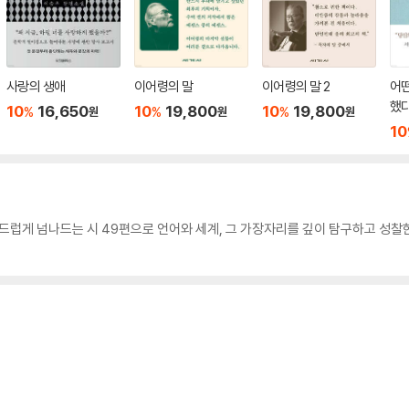
사랑의 생애
이어령의 말
이어령의 말 2
어떤
했
10
16,650
10
19,800
10
19,800
%
%
%
원
원
원
10
부드럽게 넘나드는 시 49편으로 언어와 세계, 그 가장자리를 깊이 탐구하고 성