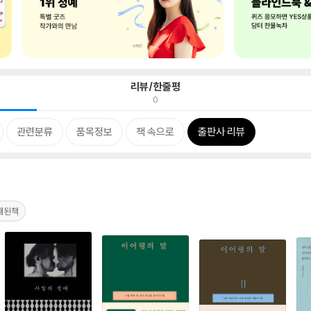
리뷰/한줄평
0
관련분류
품목정보
책 속으로
출판사 리뷰
개된책