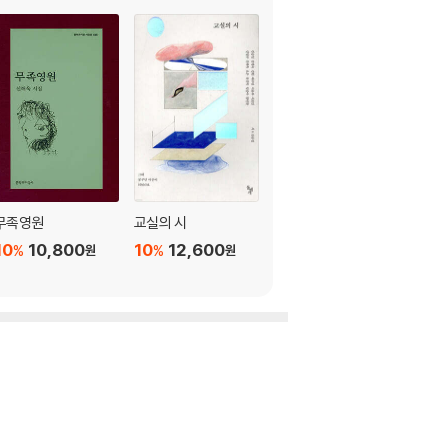
무족영원
교실의 시
어떤 날 7
10
10,800
10
12,600
10
10,800
%
%
%
원
원
원