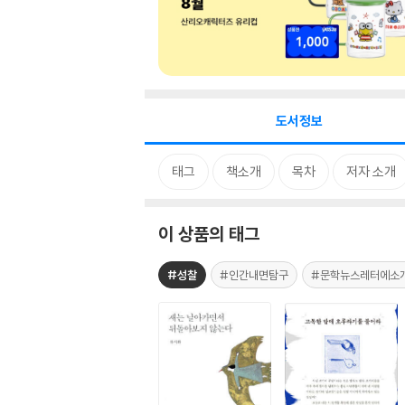
도서정보
태그
책소개
목차
저자 소개
이 상품의 태그
#성찰
#인간내면탐구
#문학뉴스레터에소