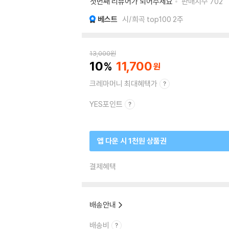
첫번째 리뷰어가 되어주세요
판매지수
702
베스트
시/희곡 top100 2주
13,000
원
10
11,700
크레마머니 최대혜택가
YES포인트
앱 다운 시 1천원 상품권
결제혜택
배송안내
배송비