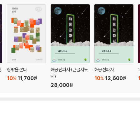
간
창밖을 본다
해몽전파사 (큰글자도
해몽전파사
서)
10
11,700
10
12,600
%
%
원
원
28,000
원