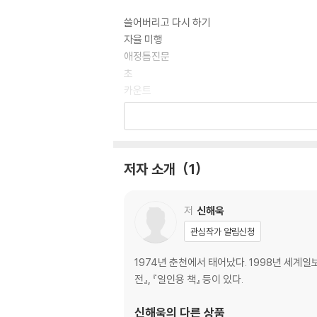
쓸어버리고 다시 하기
자율 미행
애정틈진문
초
카운트
슈샤인
아웃렛
서울 문묘의 은행나무
투어
저자 소개
1
2부
저
신해욱
오감도
관심작가 알림신청
귀부인과 할머니
로케이션
1974년 춘천에서 태어났다. 1998년 세계일보
속이 깊은 집
전』, 『일인용 책』 등이 있다.
떡 하나를
유머레스크
신해욱
의 다른 상품