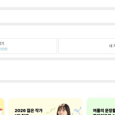
팔기
내 
600원