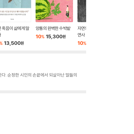
 죽음이 삶에게 말
앙통의 완벽한 수박밭
자연의 가장자리와 자
내 삶의
다
연사
법
10
15,300
%
원
13,500
10
11,700
10
1
%
%
%
원
원
찰한다. 순정한 시인의 손끝에서 되살아난 말들의