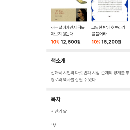
새는 날아가면서 뒤돌
고독한 밤에 호루라기
아보지 않는다
를 불어라
10
12,600
10
16,200
%
%
원
원
책소개
신해욱 시인의 다섯 번째 시집. 존재의 경계를 
경로와 역사를 살필 수 있다.
목차
시인의 말
1부