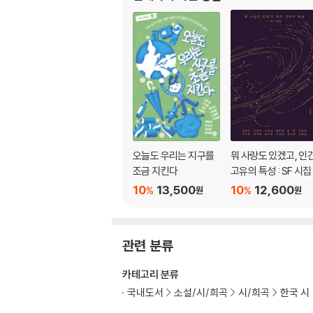
앙코르
도마를 말리자
호산나
의류와 포유류
네거티브 사운드
할머니들 이마가 아름다운 할머니들
3부
오늘도 우리는 지구를
뭐 사랑도 있겠고, 인
숨은열
조금 지킨다
고유의 특성 : SF 시집
레닌은 겨울에 죽었다
10
13,500
10
12,600
%
%
원
원
종말 처리
행잉 게임
컨택트
관련 분류
황금자원
피날레
카테고리 분류
숨
국내도서
소설/시/희곡
시/희곡
한국 시
비굴착식 승강형 맨홀보수기계장치
레닌은 맨홀에 묻혔다