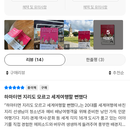
요. 언제 어떤 사건이 닥치더라도 시간의 기준, 본초자오선은 바뀌지 않는
혜택 및 유의사항
혜택 및 유의사항
것처럼 말이에요!
너의 세계지도에 알록달록 핀을 꽂아 줄,
--- 「GATE 7. 해가지지 않는 제국의 심장 ─ 영국 런던」 중에서
해외 좀 다녀 본 지리 선생님의 유쾌한 여행 썰!
그런데 요즘 명동 거리는 낮에 수많은 사람들로 붐비지만, 밤이 되면 언제
5
이 책에서는 세계 각지 16개 도시를 주요 키워드에 따라 4개의 부로 묶어
그랬냐는 듯 한산해져요. 다른 번화가라면 사람이 가장 많을 시간인 저녁
더보기
소개한다. 먼저 1부 ‘같은 나라인데 달라!’에서는 속해 있는 나라의 주류 사
열 시에 문을 닫는 치킨집도 많죠. 중구의 명동, 충무로 일대는 과거부터 주
회와는 또 다른 역사와 문화를 품고 있는 도시들을 찾아간다. 라싸, 에든버
6
6
거 기능보다는 상업 기능이 발달했어요. 그래서 사무실과 상가로 많은 사
러, 호놀룰루, 바르셀로나의 독특한 지역색이 형성된 배경에 대해 국경과
람들이 유입되는 낮에는 사람들이 북적이지만, 해가 지고 직장인들이 모두
리뷰
14
한줄평
3
편입이라는 키워드를 중심으로 알아본다. 2부 ‘여긴 근본이지~’에서는 다
퇴근해 빠져나가면 지역 전체가 전원을 끈 듯 조용해지는 거예요. 이를 인
양한 기준에서 세계의 중심지로 불리는 도시들을 소개한다. 커다란 영향력
구 공동화 현상이라고 부르죠.
구매리뷰
추천순
으로 세계적 흐름을 주도하기도, 혹은 말 그대로 지도상 한가운데에 있기
--- 「GATE 8. ‘K’는 이곳에서 시작되었다 ─ 대한민국 서울」 중에서
도 한 프라하, 로마, 런던, 서울이 저마다 하나의 중심으로서 겪어 온 다채
종이책
구매
로운 이야기를 풀어낸다.
유럽 여행을 계획할 때 뮌헨에 숙소를 잡으면 여러 가지 좋은 점이 있어요.
하마터면 지리도 모르고 세계여행할 뻔했다
우선 수많은 여행객들이 모이는 곳이기 때문에 숙소가 많이 마련되어 있
3부 ‘진짜 여기서 살고 싶다…’에서는 살기 좋은 도시, 살고 싶은 도시로 세
『하마터면 지리도 모르고 세계여행할 뻔했다』는 20대를 세계여행에 바친
고, 그래서 옥토버페스트 기간을 제외하면 숙박비가 비교적 저렴한 편입니
계인의 선망을 한몸에 받는 도시들에 찾아가 그 이유를 살펴본다. 코펜하
지리 선생님이 청소년과 예비 배낭여행객을 위해 준비한 낭만 가득 인문
다. 그리고 뮌헨은 독일 남부를 관통하는 ‘로맨틱 가도’의 중심에 위치해 있
겐, 뮌헨, 멜버른, 니스를 직접 걸어 보며 주민의 행복한 삶을 가능하게 하
여행기다. 지리·경제·역사·문화 등 세계 각지 16개 도시가 품고 있는 이야
어서 이곳에 숙소를 잡으면 뉘른베르크와 퓌센 등 남부 독일의 여러 아름
는 도시의 다양한 비결을 파헤친다. 4부 ‘오히려 좋을지도?’에서는 역사 속
기를 직접 경험한 에피소드와 버무려 생생하게 들려주며 풍부한 배경지식
다운 도시들을 당일치기로 다녀올 수 있다는 장점이 있어요. 국경 너머 오