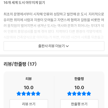
토론하기도 했죠.
16개 세계 도시 야무지게 읽기
--- 「GATE 1. ‘은둔의 왕국’에 밀려드는 변화의 물결 ─ 중국 라싸」 중에서
최초의 문명에서부터 시작해 인류와 성장하고 발전해 온 도시. 지리적으로
이렇듯 에스파냐 경제의 핵심 축이지만 카탈루냐 지방은 국가에 대한 소속
유리한 위치에 사람과 자원이 모여들고 자연스레 협력과 갈등을 비롯한 여
감이 크지 않아요. 이 지역은 아라곤왕국이라는 중세 국가에 뿌리를 두고
러 움직임이 벌어지면서 생겨난 도시는 역사와 문화가 피어나는 무대가 되
있어요. 반면에 수도 마드리드를 포함한 에스파냐 지역 대부분은 카스티야
어 인류의 흥망성쇠를 함께 겪어 왔다. 지역마다 다른 환경이 각양각색의
왕국에 뿌리를 두고 있죠. 15세기 결혼 동맹을 통해 두 왕국이 합쳐지면서
식문화와 건축양식으로 이어지는가 하면, 커다란 사건이 사회를 뒤흔들고
우리에게 익숙한 지금의 에스파냐로 거듭났답니다. 다시 말해 카탈루냐 지
고유한 정서를 낳기도 한다. 인간사의 무궁무진한 경우의 수를 보여 주는
출판사 리뷰 더보기
방은 오랜 기간 독립국가로 존재한 거예요. 카스티야왕국의 역사를 이어받
듯 세계의 수많은 도시가 모두 저마다의 이야기를 품고 있다.
은 지역과 쓰는 언어도 향유하는 문화도 다르기에, 에스파냐에 소속감이
적을 수밖에 없죠.
이 책은 16개 세계 도시의 이야기를 생생하게 풀어내는 인문지리 여행기
리뷰/한줄평
17
--- 「GATE 4. 축구 클럽이 전부가 아니야 ─ 에스파냐 바르셀로나」 중에
이다. 고등학교 지리 교사이자 유튜브 채널 ‘지리는 강선생’을 활발히 운영
서
중인 동영상 크리에이터 강이석은 20대부터 마음 가는 대로 세계 각지를
여행해 온 베테랑 여행가이기도 하다. 좋아하는 애니메이션의 배경이 된
리뷰
한줄평
해가 질 무렵 그리니치천문대 근처의 전망 포인트에서 런던의 시가지를 감
장소로 성지순례를 떠나기도 하고, 해외 축구팀의 홈구장에서 생애 최고의
10.0
10.0
상했어요. 시티오브런던이 한눈에 들어왔고, 저 멀리 빅벤도 보였죠. 한때
경기를 직관하는 등, 저자가 직접 거닐며 피부로 느낀 도시들을 재미있고
런던은 세상의 중심이었어요. 정치, 경제, 예술, 과학이 꽃피는 도시였죠.
신기한 에피소드와 함께 소개하는 이 책을 읽어 나가다 보면 어느새 세계
전 지구의 시간도 이곳으로 중심으로 흘렀고요. 지금은 그 자리를 일부 다
도시의 지리·역사·문화는 물론 배낭여행 꿀팁까지 자연스럽게 얻을 수 있
리뷰 쓰기
한줄평 쓰기
른 도시에 내주었지만, 제 마음속 1위 도시는 앞으로도 계속 런던일 거예
을 것이다.