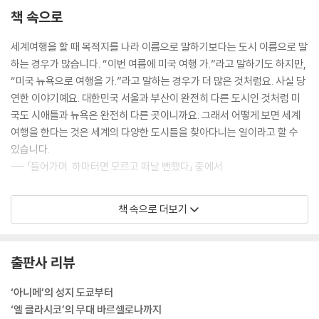
책 속으로
세계여행을 할 때 목적지를 나라 이름으로 말하기보다는 도시 이름으로 말
하는 경우가 많습니다. “이번 여름에 미국 여행 가.”라고 말하기도 하지만,
“미국 뉴욕으로 여행을 가.”라고 말하는 경우가 더 많은 것처럼요. 사실 당
연한 이야기예요. 대한민국 서울과 부산이 완전히 다른 도시인 것처럼 미
국도 시애틀과 뉴욕은 완전히 다른 곳이니까요. 그래서 어떻게 보면 세계
여행을 한다는 것은 세계의 다양한 도시들을 찾아다니는 일이라고 할 수
있습니다.
--- 「들어가며. 하마터면 모르고 떠날 뻔했다」 중에서
처음 칭짱 철도에 탔을 때는 불안감이 가득했습니다. 가이드나 여행 허가
책 속으로 더보기
증 없이 방문한 외국인인 저를 공안이 추방할지도 몰랐거든요. 하지만 같
은 객차 사람들과 친밀하게 이야기를 나누며 서서히 긴장이 풀리기 시작했
어요. 기차 안에는 한족은 물론 다양한 소수민족 친구들이 있었어요. 한족,
출판사 리뷰
위구르족, 티베트족 친구들과 한국인인 저는 말이 잘 통하지는 않았지만
서로의 음식을 나누어 먹었고, 각자의 문화에 대해 이야기했어요. 그중 저
‘아니메’의 성지 도쿄부터
와 같이 지리를 전공한 한족 친구와는 칭짱 철도와 티베트의 변화에 대해
‘엘 클라시코’의 무대 바르셀로나까지