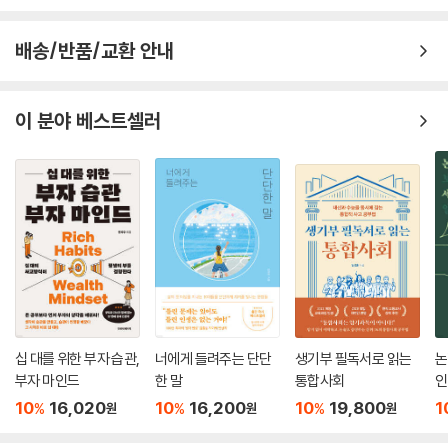
배송/반품/교환 안내
이 분야 베스트셀러
십 대를 위한 부자 습관,
너에게 들려주는 단단
생기부 필독서로 읽는
논
부자 마인드
한 말
통합사회
인
10
16,020
10
16,200
10
19,800
1
%
%
%
원
원
원