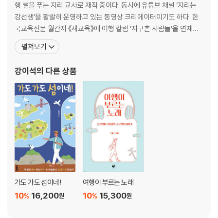
행 썰을 푸는 지리 교사로 재직 중이다. 동시에 유튜브 채널 ‘지리는
GATE 9 행복한 나라의 바이킹 - 덴마크 코펜하겐
강선생’을 활발히 운영하고 있는 동영상 크리에이터이기도 하다. 한
GATE 10 맥주, 축구, 자동차, 독일의 모든 것 - 독일 뮌헨
국교육신문 월간지 《새교육》에 여행 칼럼 ‘지구촌 사람들’을 연재했
GATE 11 가장 살기 좋은 도시는 어디? - 오스트레일리아 멜버른
고(2018~2021), 서울대학교 사범대학 ‘지리논리 및 논술 특강’(20
펼쳐보기
GATE 12 지중해와 와인, 바캉스 그 자체! - 프랑스 니스
21), 이화여자대학교 교육대학원 특강(2021), 한국교원대학교 1급
여행지 곱씹기 ‘공간’에서 ‘장소’가 될 때…: 추상적인 공간과 의미 있는 장
정교사 연수 강의(2022~2025)등 다양한 강의를 진행해 왔다. 지은
강이석
의 다른 상품
소에 대한 이야기
책으로 『하마터면 지리도
4부. 오히려 좋을지도? _흥하고 망하고 변화하는 도시
GATE 13 어제의 동지, 오늘의 라이벌 - 영국 맨체스터
GATE 14 잘나가던 도시의 날개 없는 추락 - 중국 홍콩
GATE 15 상상과 일상이 공존하는 곳 - 일본 도쿄
GATE 16 스타벅스와 아마존이 싹튼 땅 - 미국 시애틀
여행지 곱씹기 도시란 무엇인가!: 도시가 변화하는 여러 요인
가도 가도 섬이네!
여행이 부르는 노래
도판 출처
10
16,200
10
15,300
%
%
원
원