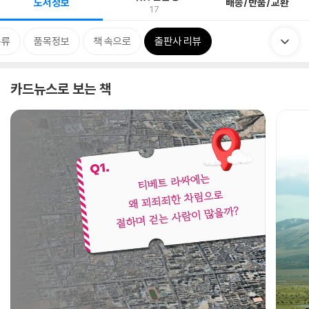
도서정보
배송/반품/교환
17
분류
품목정보
책 속으로
출판사 리뷰
카드뉴스로 보는 책