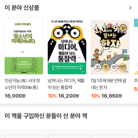
이 분야 신상품
인공지능(AI) 시대 청
넘쳐나는 미디어, 꿰뚫
1일 1주제 9분 만에 끝
주
소년의 미래(Me來)
어 보는 통찰력
내는 한자
5
16,000
10
16,200
10
16,650
%
%
원
원
원
이 책을 구입하신 분들이 산 분야 책