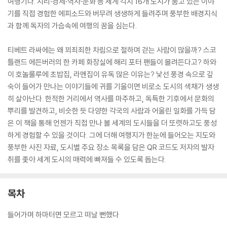
여행기다. 지리·경제·역사·문화 등 세계 각지 16개 도시가 품고 있는 이야
기를 직접 경험한 에피소드와 버무려 생생하게 들려주며 풍부한 배경지식
과 함께 독자의 가슴속에 여행의 꿈을 심는다.
티베트 라싸에는 왜 꾀죄죄한 차림으로 절하며 걷는 사람이 많을까? 스코
틀랜드 에든버러의 한 카페 화장실에 해리 포터 팬들이 몰려든다고? 하와
이 호놀룰루에 초밥집, 라멘집이 유독 많은 이유는? 낯선 풍경 속으로 깊
숙이 들어가 만나는 이야기들에 귀를 기울이면 비로소 도시의 색채가 생생
히 살아난다. 한적한 거리에서 역사를 마주하고, 독특한 기후에서 문화의
뿌리를 발견하고, 비슷한 듯 다양한 각국의 사람과 어울린 일화를 가득 담
은 이 책을 통해 언젠가 직접 만나 볼 세계의 도시들을 더 또렷하고도 풍성
하게 경험할 수 있을 것이다. 그에 더해 여행지가 한눈에 들어오는 지도와
풍부한 사진 자료, 도시별 주요 장소 목록을 담은 QR 코드도 저자의 발자
취를 좇아 세계 도시의 매력에 빠져들 수 있도록 돕는다.
목차
들어가며 하마터면 모르고 떠날 뻔했다