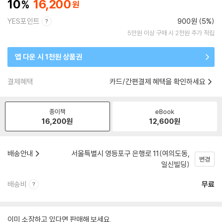
10
16,200
YES포인트
900원 (5%)
5만원 이상 구매 시 2천원 추가 적립
앱 다운 시 1천원 상품권
결제혜택
카드/간편결제 혜택을 확인하세요
종이책
eBook
16,200
원
12,600
원
배송안내
서울특별시 영등포구 은행로 11(여의도동,
변경
일신빌딩)
배송비
무료
이미 소장하고 있다면 판매해 보세요.