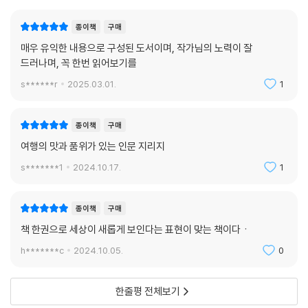
한 세계 도시예요. 세계 도시란 한 국가의 경계를 넘어 세계적인 중심지 역
나지 않는다. 시험을 위한 키워드들은 세계의 도시들이 품고 있는 매력을
할을 하는 대도시를 말해요. 세계경제의 중추 역할을 하는 건 물론, 올림픽
전해 주지 않으니 의무처럼 머리에 입력된 배낭여행의 꿈은 막연하고 목적
종이책
구매
같은 국제 행사를 주최할 기반시설을 갖춘 도시를 뜻하지요. 세계 도시는
지가 없다. 결국 어떤 것을 경험하고 싶은지, 어떤 것을 경험할 수 있는지
매우 유익한 내용으로 구성된 도서이며, 작가님의 노력이 잘
다국적기업의 본사 수나 국제공항 이용객 수 등을 기준으로 크게 최상위,
알지 못한 채로 등 떠밀리듯 찾아간 해외 유명 관광지에서도 ‘필수 코스’만
드러나며, 꼭 한번 읽어보기를
상위, 하위로 구분되는데요, 도쿄는 미국의 뉴욕 그리고 영국의 런던과 함
을 순회하기 마련이다.
께 최상위 세계 도시로 손꼽힌답니다.
s******r
2025.03.01.
1
--- 「GATE 15. 상상과 일상이 공존하는 곳 ─ 일본 도쿄」 중에서
저자는 그런 이들에게 한 장소가 품은 매력을 포착해 내는 시선이 얼마나
중요한지 일깨워 준다. 이 책에는 낯선 도시를 읽는 다양한 방법이 제시되
종이책
구매
어 있다. 예술 작품이나 건축물의 아름다움, 혹은 자연경관의 웅장함에 주
여행의 맛과 품위가 있는 인문 지리지
목할 수도 있고, 독특한 재료와 조리법으로 만든 요리의 새로운 맛과 향을
s*******1
2024.10.17.
1
접하며 오감으로 도시의 문화를 느낄 수도 있다. 응원하는 해외 축구팀 선
수들의 놀라운 플레이에 열광하거나, 혹은 그저 일상의 모든 것에서 멀리
떨어져 홀로 거니는 시간을 즐길 수도 있을 것이다. 그렇게 내가 좋아하는
종이책
구매
것을 찾았다면 드디어 여행의 목적지가 보이기 시작한다. 저자가 매 장마
책 한권으로 세상이 새롭게 보인다는 표현이 맞는 책이다ㆍ
다 설렘과 기쁨을 듬뿍 담아낸 이 책을 길잡이 삼아서, 독자 역시 마음이 가
h*******c
2024.10.05.
0
리키는 방향으로 떠나 기억에 아로새겨질 경험과 마주칠 수 있기를 바란
다.
한줄평 전체보기