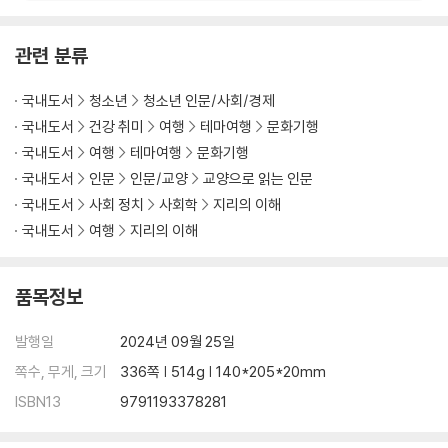
관련 분류
국내도서
청소년
청소년 인문/사회/경제
국내도서
건강 취미
여행
테마여행
문화기행
국내도서
여행
테마여행
문화기행
국내도서
인문
인문/교양
교양으로 읽는 인문
국내도서
사회 정치
사회학
지리의 이해
국내도서
여행
지리의 이해
품목정보
발행일
2024년 09월 25일
쪽수, 무게, 크기
336쪽 | 514g | 140*205*20mm
ISBN13
9791193378281