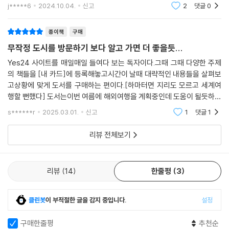
에 흥망성쇠를 겪은 대표적 도시들의 사연을 자세히 들여다본다. 저마다의
과 함께 독자의 가슴속에 여행의 꿈을 심는다.배낭여행 가고싶은 마음은
j*****6
2024.10.04.
신고
2
댓글
0
스트리아 잘츠부르크, 체코 프라하 같은 도시와도 인접해서 뮌헨에 숙소를
있지만 당장 실행
배경 속에 전성기를 맞이했다가 몰락하고, 다시 부흥하기도 하는 맨체스
잡으면 여행 계획을 세우는 데 정말 유리하답니다. 그래서 저는 처음 유럽
터, 홍콩, 도쿄, 시애틀의 이야기를 통해 어떤 요인들이 도시를 변화하게
종이책
구매
을 여행할 때부터 뮌헨에 오랜 기간 숙소를 잡아 두고 주위의 국가와 도시
하는지 알아본다.
들을 여행했어요.
무작정 도시를 방문하기 보다 알고 가면 더 좋을듯...
--- 「GATE 10. 맥주, 축구, 자동차, 독일의 모든 것 ─ 독일 뮌헨」 중에서
끝으로 각각의 도시에 대한 소개뿐 아니라 부마다, 그리고 장마다 배치된
Yes24 사이트를 매일매일 들여다 보는 독자이다.그때 그때 다양한 주제
의 책들을 [내 카드]에 등록해놓고시간이 날때 대략적인 내용들을 살펴보
마무리 꼭지가 다채로운 이야깃거리를 제시한다. ‘여행지 곱씹기’ 꼭지는
하지만 이처럼 다양한 이유들을 제치고, 결국 멜버른이 살기 좋은 도시인
고상황에 맞게 도서를 구매하는 편이다.[하마터면 지리도 모르고 세계여
각 부에서 살펴본 네 도시를 되돌아보는 한편 도시를 둘러싼 논의와 문제
근본적 이유는 다양한 사람과 문화가 한데 어울려 조화를 이루고 있다는
행할 뻔했다] 도서는이번 여름에 해외여행을 계획중인데 도움이 될듯하여
에 관해 핵심 키워드를 짚고 심도 있는 해설을 제공한다. 또 ‘미디어에서 도
점이라고 생각합니다. 현대는 전 세계의 사회가 하나로 연결되어 있는 세
구매하였다.아이들과 함께 가는 해외여행에 방문하는 도시의 역사적인 내
시 찾기’ 꼭지는 각 장에서 다룬 도시가 영화, 게임, 소설, 뉴스 등에 등장한
s******r
2025.03.01.
신고
1
댓글
1
용을알고 가면 좋을듯하
계화 시대예요. 그렇기에 다른 인종과 문화에 대한 이해와 포용이 무엇보
흥미로운 사례를 소개하며 도시의 매력에 풍성한 색채를 더한다.
다도 중요하죠. 나와 다르다는 이유만으로 상대를 혐오하고 배척하는 태도
리뷰 전체보기
는 결국 한 사회, 국가를 고립시키고 발전을 막습니다. 서로의 다름을 이해
중세 건축물, 본토 요리, 축구 리그…
하고 아름답게 조화를 이루고 있는 멜버른의 모습을 바라보며 살기 좋은
내 심장을 뛰게 하는 여행 키워드 찾기
도시란 어떤 도시인지에 대해서 다시 한번 생각해 볼 수 있었어요.
리뷰
14
한줄평
3
--- 「GATE 11. 가장 살기 좋은 도시는 어디? ─ 오스트레일리아 멜버른」
20대에 꼭 해야 할 일로 모두가 해외 배낭여행을 꼽는다. 바다 너머로 떠나
중에서
낯선 풍경과 만나고, 새로운 사람들과 문화를 경험하며 나의 세상을 넓혀
클린봇
이 부적절한 글을 감지 중입니다.
설정
야 한다고 말이다. 그런데, 어디로 떠나야 하는 걸까? 직접 항공권을 끊고
뿐만 아니라 도쿄는 다양한 다국적기업의 본사와 국제기구의 본부가 위치
떠나 볼 수 없는 대다수 청소년에게 해외란 책과 화면 속의 뻔한 풍경에 지
구매한줄평
추천순