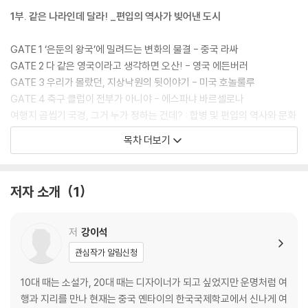
1부. 같은 나라인데 달라! _편입의 역사가 빚어낸 도시
GATE 1 ‘은둔의 왕국’에 밀려드는 변화의 물결 - 중국 라싸
GATE 2 다 같은 영국이라고 생각하면 오산! - 영국 에든버러
GATE 3 우리가 몰랐던, 지상낙원의 뒷이야기 - 미국 호놀룰루
GATE 4 축구 클럽이 전부가 아니야 - 에스파냐 바르셀로나
여행지 곱씹기 국경, 그거 누가 정하는 건데? : 합병 및 편입의 역사와 문화
적 고유성
목차 더보기
2부. 여긴 근본이지~ _오랜 중심 도시가 품은 이야기
저자 소개
1
GATE 5 유럽 한가운데의 터줏대감 - 체코 프라하
GATE 6 모든 길이 여기로 통했다 - 이탈리아 로마
GATE 7 해가 지지 않는 제국의 심장 - 영국 런던
저
강이석
GATE 8 ‘K’는 이곳에서 시작되었다 - 대한민국 서울
관심작가 알림신청
여행지 곱씹기 중심도 중심 나름이라고!: 가운데만 중심이 아니다
10대 때는 소설가, 20대 때는 디자이너가 되고 싶었지만 운명처럼 여
3부. 진짜 여기서 살고 싶다… _살기 좋은 도시의 비밀
행과 지리를 만나 현재는 중국 옌타이의 한국국제학교에서 신나게 여