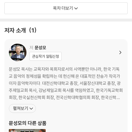
7월 8월
목차 더보기
9월 10월
11월 12월
저자 소개
1
CHAPTER 2 주일 예배 대표기도문(2) [절기와 교회력에 따른 예배]
신년 주일 예배 [1월]
저
문성모
설 명절 주일 예배 [1월, 2월]
관심작가 알림신청
삼일절 기념 주일 예배 [2월, 3월]
사순절 기간 주일 예배 (1) [2월, 3월, 4월]
문성모 목사는 교육자와 목회자로서의 사역뿐만 아니라, 한국 기독
사순절 기간 주일 예배 (2) [2월, 3월, 4월]
교 음악의 정체성을 확립하는 데 헌신해 온 대표적인 찬송가 작곡가
사순절 기간 주일 예배 (3) [2월, 3월, 4월]
이자 음악학자이다. 대전신학대학교 총장, 서울장신대학교 총장, 광
종려주일 예배 [3월, 4월]
주제일교회 목사, 강남제일교회 목사를 역임하였고, 한국기독교학회
고난주간 성수요일 예배(주중)
회장, 한국실천신학회 회장, 전국신학대학협의회 회장, 한국신학대
고난주간 성목요일 예배(주중)
학총장협의회 회장, 한국교회음악작곡가협회 이사장 등을 역임하며
펼쳐보기
고난주간 성금요일 예배(주중)
활동하였다. 한국찬송가개발원 원장으로 찬송가 1,000곡을 목표로
부활주일 예배 [3월, 4월]
꾸준히 신작 찬송가를 작곡하여 현재 약 400곡을 봉헌하였다. 현행
문성모
의 다른 상품
어린이주일 예배 [5월]
찬송가 48, 418, 556장의 작곡자이다. 현재 한국국민악회 회
어버이주일 예배 [5월]