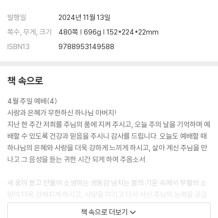
CHAPTER 3 헌신 예배 대표기도문 [주일 오후 및 저녁 예배]
발행일
2024년 11월 13일
당회원 헌신 예배
쪽수, 무게, 크기
480쪽 | 696g | 152*224*22mm
제직 헌신 예배
ISBN13
9788953149588
구역(속회, 목장, 셀, 순)장 헌신 예배
남전도회 헌신 예배
여전도회 헌신 예배
책 속으로
안수집사회 헌신 예배
권사회 헌신 예배
4월 주일 예배(4)
예배부 헌신 예배
사랑과 은혜가 무한하신 하나님 아버지!
성가대(찬양대) 헌신 예배
지난 한 주간 저희를 주님의 품에 지켜 주시고, 오늘 주의 날을 기억하며 예
문화부 헌신 예배
배할 수 있도록 건강과 믿음을 주시니 감사를 드립니다. 오늘도 예배할 때
교육부 헌신 예배
하나님의 은혜와 사랑을 더욱 강하게 느끼게 하시고, 살아 계신 주님을 만
교사 헌신 예배
나고 그 음성을 듣는 귀한 시간 되게 하여 주옵소서.
청년(대학)부 헌신 예배
전도부 헌신 예배
새 움이 돋고 만물이 소생하는 생동감 넘치는 봄의 기운 속에서 부활의 소
장애인부 헌신 예배
망이 더욱 강해지게 하시고, 사망을 이기고 다시 사신 주님의 능력을 공급
사회봉사부 헌신 예배
받아 우리도 힘 있게 세상을 살아가게 하옵소서. 온 인류의 죄를 위해 십자
책 속으로 더보기
해외선교부 헌신 예배
가를 지신 주님의 넘치는 은혜와 사랑을 항상 감사하며 살아가게 하옵소