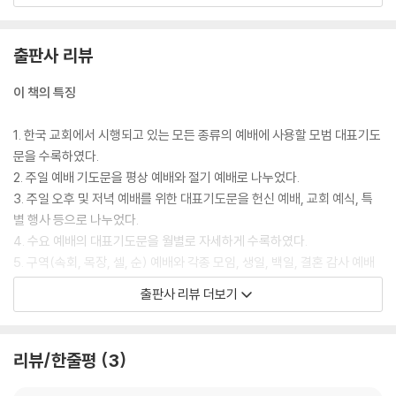
재정부(재무부) 헌신 예배
서. 그 은혜를 갚을 길이 없어서 이 자리에 찾아 나온 주의 사랑하는 백성들
관리부 헌신 예배
에게 복을 주사 영과 진리로 예배하게 하옵소서. 우리가 예배 시간에 무엇
출판사 리뷰
차량봉사부 헌신 예배
을 바라기 전에 주께서 주신 은혜를 생각하게 하시고, 우리의 소원을 기도
경조부 헌신 예배
하기 이전에 하나님의 나라와 그 뜻을 구하는 믿음을 주옵소서.
이 책의 특징
CHAPTER 4 교회 예식을 포함한 예배 대표기도문
주여, 나라와 민족을 위하여 기도합니다. 숱한 시련과 고난 속에서도 우리
1. 한국 교회에서 시행되고 있는 모든 종류의 예배에 사용할 모범 대표기도
나라를 여기까지 지켜 주신 것을 감사드립니다. 나라를 다스리는 지도자들
문을 수록하였다.
[주일 오전, 오후 및 저녁 예배]
이 하나님을 두려워할 줄 알게 하옵소서. 백성을 사랑하는 마음이 더해지
2. 주일 예배 기도문을 평상 예배와 절기 예배로 나누었다.
성찬식이 있는 예배
게 하시고, 후손들에게 좋은 나라를 물려주겠다는 간절한 의지 속에서 국
3. 주일 오후 및 저녁 예배를 위한 대표기도문을 헌신 예배, 교회 예식, 특
유아 세례식이 있는 예배
정을 운영하게 하옵소서.
별 행사 등으로 나누었다.
입교식이 있는 예배
4. 수요 예배의 대표기도문을 월별로 자세하게 수록하였다.
성인 세례식이 있는 예배
교회를 위하여 기도합니다. 우리 교회가 주님을 머리로 섬기며, 사도의 가
5. 구역(속회, 목장, 셀, 순) 예배와 각종 모임, 생일, 백일, 결혼 감사 예배
임직 예배(장로, 안수집사, 권사)
르침을 따라 모이기를 힘쓰고, 세상 사람들에게 칭찬받는 교회가 되게 하
와 장례를 위한 예배 대표기도문도 자세한 항목과 함께 수록하였다.
장로 임직(장립) 예배
출판사 리뷰 더보기
여 주옵소서. 온유와 겸손으로 옷 입고, 섬김의 모범을 보이신 주님의 모습
6. 이 책의 기도문은 주기도문의 형식을 존중하여 구성하였다. 기도의 첫
안수집사, 권사 임직(취임) 예배
을 본받게 하옵소서. 정결한 주님의 신부로서의 윤리와 믿음으로 치장하게
부분에 하나님의 영광을 찬양하고 그 이름을 높이며, 사랑과 은혜에 감사
직분자(장로, 안수집사, 권사) 은퇴 감사 예배
하시고, 교회답지 못한 요소들은 사라지게 하옵소서. 언제나 성령 충만한
하면서 기도가 시작된다. 그 후에 인간의 소원을 주님께 아뢰는 식으로 전
장로 은퇴 및 원로 장로 추대 예배
리뷰/한줄평
3
일꾼들로 가득하게 하시고, 하나님을 찬양하고 이웃을 사랑하는 공동체가
개된다.
명예 안수집사, 명예 권사 추대 예배
되게 하여 주옵소서.
7. 헌금기도, 새벽기도, 참회기도 대표기도문은 지면 관계상 웹 부록(QR
담임 목사 취임 예배