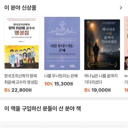
회갑 감사 예배
이 분야 신상품
고희(古稀)[칠순] 및 희수(喜壽) 감사 예배
미수(米壽) 감사 예배
백수(白壽) 감사 예배
목회자 생신 감사 예배
CHAPTER 10 장례 관련 예배 대표기도문
임종 예배
입관 예배
발인 예배
한국조직신학자 향목
나를 무너트리는 은혜
하나님은 나를 끝까지
누
화장 예배(기도)
최윤배 교수의 영성집
기다리셨다
기
10
15,300
%
원
봉안 예배
5
22,800
5
19,000
1
%
%
원
원
하관 예배
추모(추도) 예배
이 책을 구입하신 분들이 산 분야 책
목회자 장례(발인) 예배
CHAPTER 11 심방 예배 대표기도문