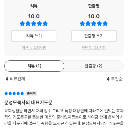
코드)을 통해 볼 수 있게 하였다.
리뷰
한줄평
담임(위임) 목사 퇴임 예배
말씀을 대언하시는 목사님에게 날마다 새로운 은혜를 부어 주시고 건강도
원로 목사 추대 및 담임 목사 취임 예배
10.0
10.0
지켜 주옵소서. 우리의 마음 밭이 옥토가 되어 말씀의 씨앗이 잘 심어지고
열매 맺는 은혜 충만한 시간이 되게 하여 주옵소서. 성령님이 우리의 마음
CHAPTER 5 특별 행사 예배 대표기도문 [주일 오전, 오후 및 저녁 예배]
에 깨달음의 지혜를 허락하시고, 하나님의 말씀을 들을 수 있는 귀를 열어
리뷰 쓰기
한줄평 쓰기
주시기를 간구합니다. 예배를 돕는 주의 종들을 기억하시고, 그들의 헌신
교회 창립 주일 예배
에 복을 내려 주옵소서. 성가대(찬양대)가 찬양을 드릴 때, 우리 모두가 한
성전 기공 예배
혜택 및 유의사항
혜택 및 유의사항
마음으로 주님을 향하여 찬양하게 하옵소서. 오직 주님께만 드려지는 흠
성전 입당 예배
없는 예물로서의 찬양이 되게 하여 주옵소서. 우리를 사랑하시는 예수님의
헌당 예배
이름으로 기도합니다. 아멘.
리뷰
1
한줄평
2
교회 개척(설립) 예배
--- 본문 중에서
교회학교 졸업 예배
리뷰전체
추천순
선교사 파송 예배
단기 선교팀 파송 예배
종이책
총동원 전도 주일 예배
문성모목사의 대표기도문
간증 집회
찬양 집회
교회생활을 하면서 때와 장소 그리고 특정 대상인에 따라그에 걸맞는 효과
전교인 수련회
적인 기도문구를 충분한 마음의 준비없이듣는이로 하여금 함께 은혜의 시
부흥(사경)회 첫째 날 저녁 예배
간을 나누기에 많은 부족함을 느끼곤 하였는데..문성모목사님의 기도문을