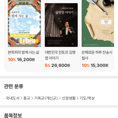
가정주일 예배 [5월]
성령강림주일 예배 [5월, 6월]
6·25전쟁 기념 주일 예배 [6월]
맥추감사주일 예배 [7월]
광복절 기념 주일 예배 [8월]
추석 명절 주일 예배 [9월, 10월]
종교개혁 기념 주일 예배 [10월]
추수감사주일 예배 [10월, 11월]
본회퍼의 함께 사는 삶
대한민국 칸토르 김명
은혜로운 하루 찬송시
대림절(대강절) 주일 예배 (1) [11월, 12월]
엽 이야기
필사
10
16,200
%
원
대림절(대강절) 주일 예배 (2) [11월, 12월]
5
26,600
10
15,300
%
%
원
원
대림절(대강절) 주일 예배 (3) [11월, 12월]
대림절(대강절) 주일 예배 (4) [11월, 12월]
성탄절 주일 예배 [12월]
관련 분류
성탄축하 예배(25일)
송구영신 예배 [12월]
국내도서
종교
기독교(개신교)
신앙생활
기도/묵상
- 5주가 있는 달은 해당 월의 ‘절기와 교회력에 따른 예배’ 대표기도문과
순서를 바꾸어서 사용할 수 있다.
품목정보