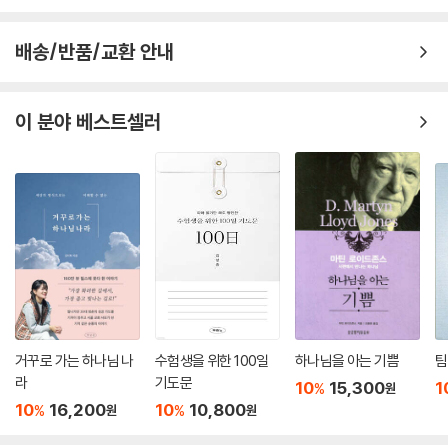
CHAPTER 8 각종 모임 대표기도문
배송/반품/교환 안내
제직회
공동의회(사무총회)-예결산, 임직자 선출, 담임 목사 청빙
각 기관 정기총회(남전도회, 여전도회, 안수집사회, 권사회)
이 분야 베스트셀러
각 기관 월례회(남전도회, 여전도회, 안수집사회, 권사회)
성경 공부 모임
성가 연습
교사 기도회
지역 주민 초청 잔치
야외 예배
체육 대회
수능 수험생을 위한 기도회
CHAPTER 9 생일, 백일, 결혼 감사 예배 대표기도문
거꾸로 가는 하나님 나
수험생을 위한 100일
하나님을 아는 기쁨
팀
라
기도문
10
15,300
1
%
원
백일 감사 예배
10
16,200
10
10,800
%
%
원
원
돌 감사 예배
결혼 감사 예배