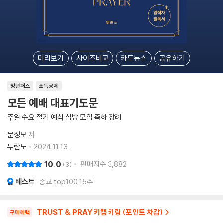
미리보기
사이즈비교
카드뉴스
공유하기
청년패스
소득공제
모든 예배 대표기도문
주일 수요 절기 예식 심방 모임 축하 장례
문성모
저
두란노
2024.11.13.
10.0
판매지수
3,882
3
베스트
종교 top100 15주
TRUST & PRAY 키캡 키링 (포인트 차감)
구매혜택