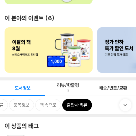
이 분야의 이벤트
6
리뷰/한줄평
도서정보
배송/반품/교환
3
류
품목정보
책 속으로
출판사 리뷰
이 상품의 태그