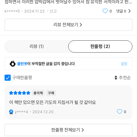
접하면서 이러한 압박감에서 벗어날수 있어서 참 유익한 서적이라고 판단
부흥(사경)회 둘째 날 저녁 예배
됩니다.교회의 임직자중에서도 때와 장소에 어울리지않는 산만한 문구들
부흥(사경)회 셋째 날 저녁 예배
k*****5
2024.11.22.
신고
0
댓글
0
을 다람쥐 쳇바퀴 돌
부흥(사경)회 둘째 날 새벽 예배
부흥(사경)회 셋째 날 새벽 예배
리뷰 전체보기
CHAPTER 6 수요 예배 대표기도문
리뷰
1
한줄평
2
1월 2 90 2월 2 98
3월 3 06 4월 3 14
클린봇
이 부적절한 글을 감지 중입니다.
설정
5월 3 22 6월 3 30
7월 3 38 8월 3 46
구매한줄평
추천순
9월 3 54 10월 3 62
11월 3 70 12월 3 78
종이책
구매
다섯 번째 주 3 86
이 책만 있으면 모든 기도의 지침서가 될 것 같아요
y****4
2024.12.20.
0
CHAPTER 7 구역(속회, 목장, 셀, 순) 예배 대표기도문
(1)~ (20)
한줄평 전체보기