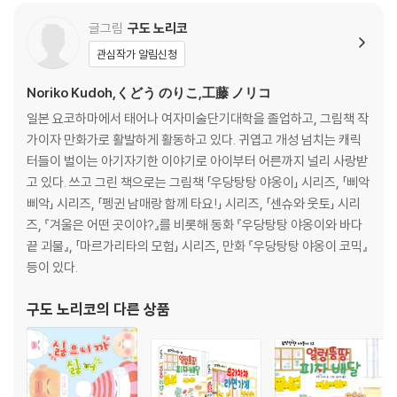
글그림
구도 노리코
관심작가 알림신청
Noriko Kudoh,くどう のりこ,工藤 ノリコ
일본 요코하마에서 태어나 여자미술단기대학을 졸업하고, 그림책 작
가이자 만화가로 활발하게 활동하고 있다. 귀엽고 개성 넘치는 캐릭
터들이 벌이는 아기자기한 이야기로 아이부터 어른까지 널리 사랑받
고 있다. 쓰고 그린 책으로는 그림책 「우당탕탕 야옹이」 시리즈, 「삐악
삐악」 시리즈, 「펭귄 남매랑 함께 타요!」 시리즈, 「센슈와 웃토」 시리
즈, 『겨울은 어떤 곳이야?』를 비롯해 동화 『우당탕탕 야옹이와 바다
끝 괴물』, 「마르가리타의 모험」 시리즈, 만화 『우당탕탕 야옹이 코믹』
등이 있다.
구도 노리코
의 다른 상품