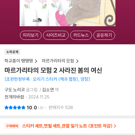
미리보기
사이즈비교
카드뉴스
공유하기
소득공제
학교종이 땡땡땡
마르가리타의 모험
마르가리타의 모험 2 사라진 봄의 여신
초판한정부록 : 오리기 스티커 (책과 랩핑), 양장
구도 노리코
글그림
김소연
역
천개의바람
2024.11.25.
10.0
판매지수
528
3
스티커 세트,연필 세트,관찰 일기 노트 (포인트 차감)
구매혜택