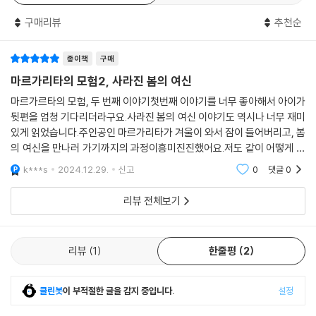
있는 음식을 만들어 대접하는 것이 마르가리타의 제일 큰 기쁨이지요.
구매리뷰
추천순
꿀벌 마르첼로는 레스토랑에 오는 손님들을 위해 꽃으로 장식하고 식탁보
에 자수를 놓습니다. 신이 날 때는 피리를 불어 흥겨운 분위기를 만들기도
종이책
구매
해요.
마르가리타의 모험2, 사라진 봄의 여신
마르가르타의 모험, 두 번째 이야기첫번째 이야기를 너무 좋아해서 아이가
개성 강한 두 친구는 언제 어디서나 같이하는 단짝입니다. 함께 모험을 떠
뒷편을 엄청 기다리더라구요.사라진 봄의 여신 이야기도 역시나 너무 재미
난 마르가리타와 마르첼로는 서로 돕고 위기를 극복하며 더욱 돈독한 사이
있게 읽었습니다.주인공인 마르가리타가 겨울이 와서 잠이 들어버리고, 봄
가 되지요. 한편, 둘에게 항상 위태로운 순간만 있는 것은 아닙니다. 모험을
의 여신을 만나러 가기까지의 과정이흥미진진했어요.저도 같이 어떻게 이
통해 이전에는 알지 못했던 낯선 세계를 발견하고 새로운 친구를 만나는
야기가 진행될지 기대하며 읽었습니다.아이들에게 딱 맞는 모험 이야기!
k***s
2024.12.29.
신고
0
댓글
0
특별한 경험도 하니까요. 마르가리타, 마르첼로는 새로운 세계의 친구들을
추천합니다^^
만나 다정한 마음으로 서로 이야기를 나누고 도움을 주고받으며 또 다른
리뷰 전체보기
우정을 쌓아 나갑니다.
● 엉뚱하고 유쾌한 상상력, 터져 나오는 웃음
리뷰
1
한줄평
2
요리하는 곰, 자수 놓는 꿀벌, 레스토랑을 뒤집어 만든 배, 포크 댄스를 추
클린봇
이 부적절한 글을 감지 중입니다.
설정
는 시바견까지…….