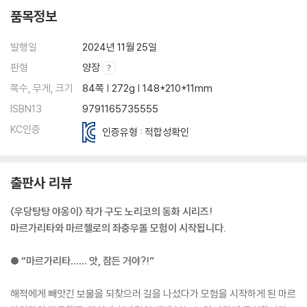
품목정보
발행일
2024년 11월 25일
판형
양장
쪽수, 무게, 크기
84쪽 | 272g | 148*210*11mm
ISBN13
9791165735555
KC인증
인증유형 : 적합성확인
출판사 리뷰
〈우당탕탕 야옹이〉 작가 구도 노리코의 동화 시리즈!
마르가리타와 마르첼로의 좌충우돌 모험이 시작됩니다.
● “마르가리타…… 앗, 잠든 거야?!”
해적에게 빼앗긴 보물을 되찾으러 길을 나섰다가 모험을 시작하게 된 마르