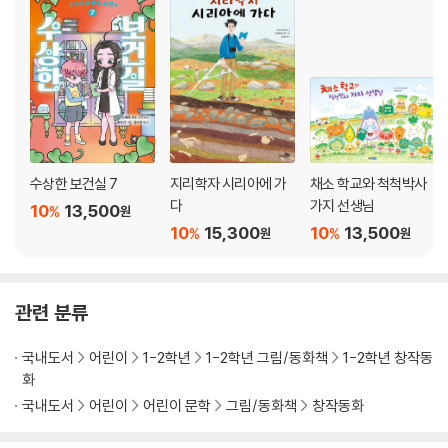
수상한 보건실 7
지리학자 시리아에 가
채소 학교와 척척박사
다
가지 선생님
10
13,500
%
원
10
15,300
10
13,500
%
%
원
원
관련 분류
국내도서
어린이
1-2학년
1-2학년 그림/동화책
1-2학년 창작동
화
국내도서
어린이
어린이 문학
그림/동화책
창작동화