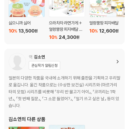
싫으니까 싫어
으라차차 라면가게 +
얼렁뚱땅 피자배달
얼렁뚱땅 피자배달 세
10
13,500
10
12,600
%
%
원
원
트
10
24,300
%
원
역
김소연
관심작가 알림신청
일본의 다양한 작품을 국내에 소개하기 위해 출판을 기획하고 우리말
로 옮깁니다. 옮긴 작품으로는 〈수상한 보건실〉 시리즈와 〈마르가리
타의 모험〉 시리즈를 비롯해 『우리 반 물고기 아이』, 『코끼리는 1학
년』, 『첫 번째 질문』, 『그 소문 들었어?』, 『일기 쓰고 싶은 날』 등이 있
습니다.
김소연
의 다른 상품