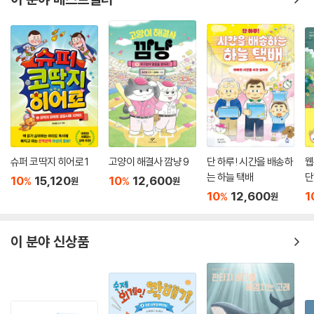
기하게 표현되었어요. 따뜻하고 사랑스러운 그림과 간결하고 유머러스한
이야기가 만나 완성된 특별한 구도 노리코표 동화책입니다.
● 매력에 풍덩 빠지는 구도 노리코의 동화책
〈마르가리타의 모험〉 시리즈는 구도 노리코가 쓰고 그린 동화책 시리즈입
니다. 짧고 쉬운 글과 사랑스러운 그림으로 이루어진 이 동화 시리즈는 막
글 읽기를 시작한 어린이들도 부담 없이 재미있게 읽을 수 있는 호흡과 분
량으로 구성되었어요.
슈퍼 코딱지 히어로 1
고양이 해결사 깜냥 9
단 하루! 시간을 배송하
웹
그림책에서 보여 준 구도 노리코 스타일의 장점을 그대로 가지면서도 간결
는 하늘 택배
단
10
15,120
10
12,600
%
%
원
원
한 글과 재미있는 그림이 조화롭게 어우러져 쉽게 읽을 수 있는 동화이기
10
12,600
1
%
원
때문에, 구도 노리코의 그림책을 좋아하던 기존의 독자 중 그림책보다 호
흡이 긴 동화를 읽기 시작한 어린이 독자들에게 더욱 추천하는 책입니다.
이 분야 신상품
교과과정 1학년 1학기 통합 28. 그림책으로 만나는 탐험
1학년 2학기 국어 8. 느끼고 표현해요
1학년 2학기 통합 23. 그림책에서 만나는 이야기
2학년 1학기 국어 5. 마음을 짐작해요