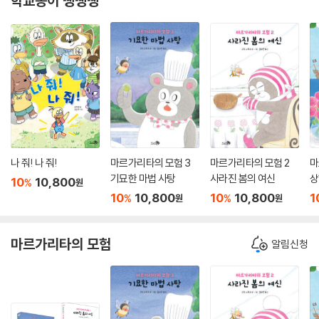
학교종이 땡땡땡
나 줘! 나 줘!
마르가리타의 모험 3
마르가리타의 모험 2
마
기묘한 마법 사탕
사라진 봄의 여신
상
10
10,800
%
원
10
10,800
10
10,800
1
%
%
원
원
마르가리타의 모험
알림신청