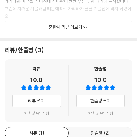
가리타와 마르첼로. 마침내 찬바람이 쌩쌩 부는 눈의 나라에 도착합니다.
그런데 차가운 겨울바람 때문에 마르가리타가 쿨쿨 겨울잠에 빠져 버렸어
요.
출판사 리뷰 더보기
“큰일 났어, 마르가리타! 어서 일어나!”
하지만 아무리 깨워도 마르가리타는 일어날 생각을 않네요. 마르가리타를
리뷰/한줄평
3
깨울 방법은 눈의 나라에 따뜻한 봄을 불러올 봄의 여신을 찾는 것뿐이에
요.
리뷰
한줄평
마르첼로는 수수께끼투성이 헤맴의 숲을 지나 봄의 여신을 찾을 수 있을까
10.0
10.0
요?
겨울바람이 쌩쌩, 새하얀 설원을 배경으로 두 친구의 흥미진진한 모험담이
리뷰 쓰기
한줄평 쓰기
펼쳐집니다.
혜택 및 유의사항
혜택 및 유의사항
● 귀엽고 사랑스러운 마르가리타와 마르첼로, 그리고 싹트는 우정
리뷰
1
한줄평
2
곰 마르가리타는 요리를 할 때 가장 행복한 요리사입니다. 누군가에게 맛