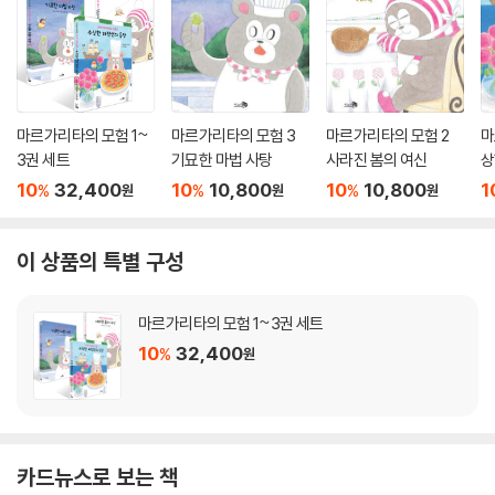
마르가리타의 모험 1~
마르가리타의 모험 3
마르가리타의 모험 2
마
3권 세트
기묘한 마법 사탕
사라진 봄의 여신
상
10
32,400
10
10,800
10
10,800
1
%
%
%
원
원
원
이 상품의 특별 구성
마르가리타의 모험 1~3권 세트
10
32,400
%
원
카드뉴스로 보는 책