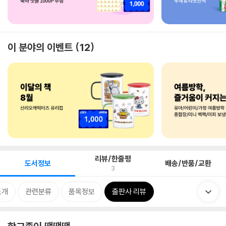
이 분야의 이벤트
12
리뷰/한줄평
도서정보
배송/반품/교환
3
소개
관련분류
품목정보
출판사 리뷰