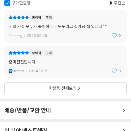
구매한줄평
추천순
〈마르가리타의 모험〉은 엉뚱한 발상과 기발한 이야기로 가득한 동화입니
다. 어디로 튈지 모를 독특한 상상력은 독자들을 단번에 신기하고 매력적
종이책
구매
인 ‘마르가리타의 세계’로 끌어당기지요. 독자들은 기상천외한 이야기들로
저희 가족 모두가 좋아하는 구도노리코 작가님 책 입니다^^
가득한 ‘마르가리타의 세계’에서, 딱딱한 고정관념에서 벗어나 마음껏 웃
고 즐거워하며 유쾌한 독서 경험을 할 수 있습니다.
f*****g
2025.09.06.
0
● 유머러스한 이야기와 섬세하고 아기자기한 그림의 조화
종이책
구매
흥미진진합니다.
〈마르가리타의 모험〉 시리즈의 작가 구도 노리코는 〈우당탕탕 야옹이〉 시
리즈, 〈삐악삐악〉 시리즈 등으로 일본뿐만 아니라 한국에서도 큰 인기를 끌
k***s
2024.12.29.
0
었습니다. 엉뚱하고 귀여운 이야기와 섬세하고 유머 감각이 돋보이는 그림
이 조화를 이루는 독특한 스타일이 구도 노리코 작가의 가장 큰 장점이지
한줄평 전체보기
요.
〈마르가리타의 모험〉 시리즈 역시 구도 노리코만의 스타일이 잘 드러난 작
배송/반품/교환 안내
품입니다. 곰 마르가리타와 꿀벌 마르첼로, 두 주인공의 모습은 개성 강한
캐릭터의 성격과 구도 노리코 특유의 귀여운 느낌을 담아낸 그림으로 재현
되었고, 두 주인공을 둘러싼 배경 또한 뛰어난 감각으로 섬세하고 아기자
이 분야 베스트셀러