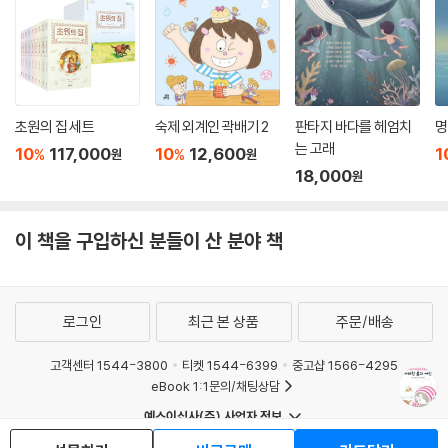
초원의 집 세트
숙제 외계인 곽배기 2
판타지 바다를 헤엄치
명
는 고래
10
117,000
10
12,600
1
%
%
원
원
18,000
원
이 책을 구입하신 분들이 산 분야 책
로그인
최근 본 상품
주문/배송
고객센터 1544-3800
티켓 1544-6399
중고샵 1566-4295
eBook 1:1문의/채팅상담
예스이십사(주) 사업자 정보
이용약관
개인정보처리방침
청소년보호정책