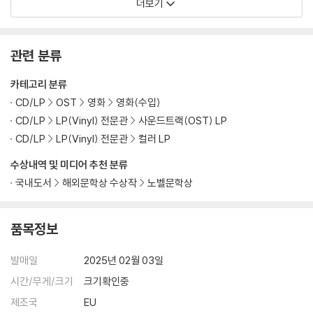
더보기
관련 분류
카테고리 분류
CD/LP
OST
영화
영화(수입)
CD/LP
LP(Vinyl) 전문관
사운드트랙(OST) LP
CD/LP
LP(Vinyl) 전문관
컬러 LP
수상내역 및 미디어 추천 분류
국내도서
해외문학상 수상작
노벨문학상
품목정보
발매일
2025년 02월 03일
시간/무게/크기
크기확인중
제조국
EU