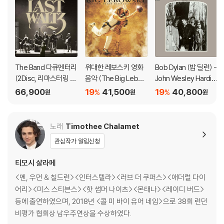
3) 컬러 디스크는 제작 과정에서 다른 색상 염료가 섞여 얼룩과 번짐, 반점
등이 발생할 수 있습니다.
※ 반품/교환 안내
1) 불량으로 인한 반품/교환 요청 시에는 불량 확인을 위해 개봉 시의 동영
The Band 다큐멘터리
위대한 레보스키 영화
Bob Dylan (밥 딜런) -
상을 요청할 수 있으며, 동영상이 없는 경우 반품/교환이 제한될 수 있습니
(2Disc, 리마스터링 감
음악 (The Big Lebo
John Wesley Hardin
다.
독판) : 블루레이
wski - Original Motio
g [LP]
66,900
19
41,500
19
40,800
%
%
원
원
원
관련 사진과 동영상 및 재생 기기 모델명을 첨부하여 첨부하여 고객센터에
n Picture Soundtrac
문의 바랍니다.
k) [골드 컬러 LP]
2) LP는 잦은 배송 과정에서 재킷에 손상이 발생할 가능성이 높고 재판매
노래
Timothee Chalamet
가 어려우므로 신중한 구매를 부탁드립니다.
관심작가 알림신청
티모시 샬라메
<멘, 우먼 & 칠드런><인터스텔라><러브 더 쿠퍼스><애더럴 다이
어리><미스 스티븐스><핫 썸머 나이츠><몬태나><레이디 버드>
등에 출연하였으며, 2018년 <콜 미 바이 유어 네임>으로 38회 런던
비평가 협회상 남우주연상을 수상하였다.