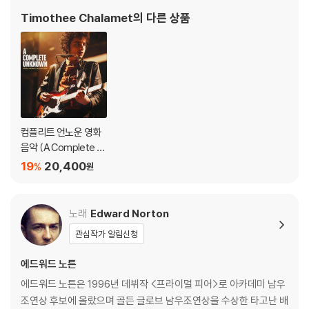
Timothee Chalamet
의 다른 상품
컴플리트 언노운 영화
음악 (A Complete U
nknown: Original Mo
19
20,400
%
원
tion Picture Soundtr
ack)
노래
Edward Norton
관심작가 알림신청
에드워드 노튼
에드워드 노튼은 1996년 데뷔작 <프라이멀 피어>로 아카데미 남우
조연상 후보에 올랐으며 골든 글로브 남우조연상을 수상한 타고난 배