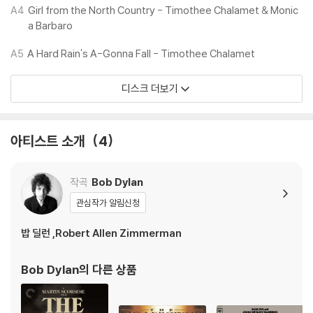
※ 디스크 외관 불량
A4
Girl from the North Country - Timothee Chalamet & Monic
1) 열을 가하여 제작하는 바이닐 공정 특성상 디스크 표면이 미세하게 울
a Barbaro
렁거리거나 휘어지는 경우가 있습니다.
A5
A Hard Rain's A-Gonna Fall - Timothee Chalamet
재생이 불안정한 경우 스태빌라이저를 사용하시면 좀 더 안정적인 재생이
가능합니다.
디스크 더보기
2) 재생 음역의 왜곡을 최소화 하고 반복 재생시에도 최대한 일관되게 유
지되도록 디스크 센터 홀 구경이 작게 제작되는 경우가 있습니다. 턴테이
블 스핀들에 맞지 않는 경우에는 전용 제품 등을 이용하여 센터 홀을 조정
아티스트 소개
4
하시면 해결됩니다.
3) 디스크에 미세한 잔 흠집이 남아있거나 인쇄 면이 깨끗하지 않은 경우
가 있으며, 이는 상품의 불량이 아닙니다. 단, 재생에 이상이 있는 경우에는
작곡
Bob Dylan
불량으로 인한 반품/교환이 가능합니다
관심작가 알림신청
※ 컬러 디스크
밥 딜런 ,Robert Allen Zimmerman
아래에 해당하는 경우는 불량이 아니므로 개봉 후 반품/교환이 불가합니
다.
Bob Dylan
의 다른 상품
1) 컬러 디스크는 웹 이미지와 실제 색상이 차이가 날 수 있습니다.
2) 컬러 디스크의 특성상 제작 공정시 앨범마다 색상 차이가 나는 경우도
있습니다.