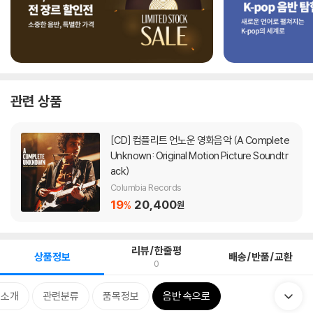
관련 상품
[CD]
컴플리트 언노운 영화음악 (A Complete
Unknown: Original Motion Picture Soundtr
ack)
Columbia Records
19
20,400
%
원
리뷰/한줄평
상품정보
배송/반품/교환
0
 소개
관련분류
품목정보
음반 속으로