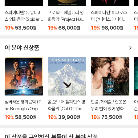
스파이더맨: 뉴 유니버
프로젝트 헤일메리 영
스파이더맨: 어크로스
스
스 영화음악 (Spider-
화음악 (Project Hail
더 유니버스 애니메이
더
Man: Into The Spide
Mary - Original Soun
션 음악 (Spider-Man:
션
19
53,500
19
66,000
19
98,000
1
%
%
%
원
원
원
r-Verse OST) [LP]
dtrack)
Across the Spider-
A
Verse OST) [2LP]
V
이 분야 신상품
실버타운 영화음악 (T
콜 오브 더 챔피언스 영
안녕, 헤이즐 / 잘못은
아
he Boroughs Origina
화음악 (Call Of The C
우리 별에 있어 영화음
즌
l Score From the Ne
hampions OST) [옥
악 (The Fault In Our
r:
19
58,500
19
39,900
19
75,500
1
%
%
%
원
원
원
tflix Series) [옐로우
색 컬러 LP]
Stars OST) [그린 컬
r
마블 컬러 LP]
러 2LP]
ck
S
이 상품을 구입하신 분들이 산 분야 상품