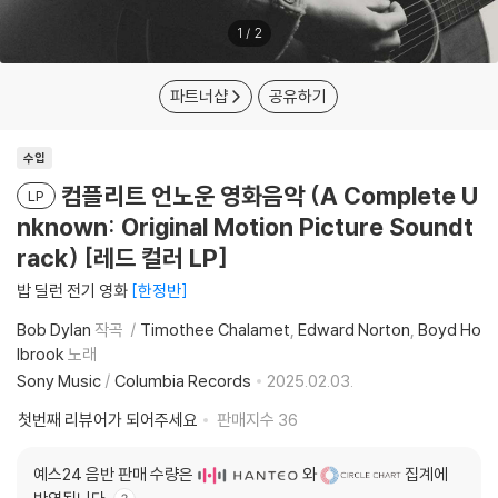
1
/
2
파트너샵
공유하기
수입
컴플리트 언노운 영화음악 (A Complete U
LP
nknown: Original Motion Picture Soundt
rack) [레드 컬러 LP]
밥 딜런 전기 영화
한정반
Bob Dylan
작곡
Timothee Chalamet
Edward Norton
Boyd Ho
lbrook
노래
Sony Music
/
Columbia Records
2025.02.03.
첫번째 리뷰어가 되어주세요
판매지수
36
예스24 음반 판매 수량은
와
집계에