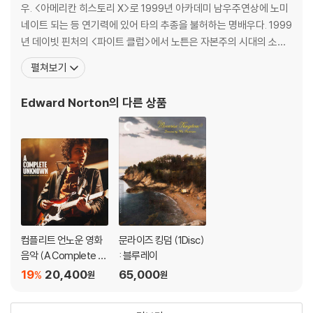
우. <아메리칸 히스토리 X>로 1999년 아카데미 남우주연상에 노미
네이트 되는 등 연기력에 있어 타의 추종을 불허하는 명배우다. 1999
년 데이빗 핀처의 <파이트 클럽>에서 노튼은 자본주의 시대의 소비
에 중독된 보통 사람 역할을 맡아 인상깊은 연기를 선보여 수많은 팬
펼쳐보기
들을 만들어냈다. 배우로서의 욕심에 그치지 않고 그는 로맨틱 코미
디인 <키핑 더 페이스>로 감독과 주연을 맡아 그 연출력까지도 인정
Edward Norton
의 다른 상품
받았다.[필모그래피]프라이드 앤 글로리()|주연배우 프라
컴플리트 언노운 영화
문라이즈 킹덤 (1Disc)
음악 (A Complete U
: 블루레이
nknown: Original Mo
19
20,400
65,000
%
원
원
tion Picture Soundtr
ack)