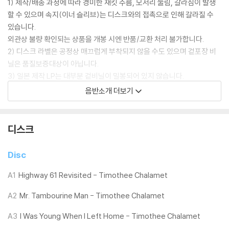
1) 제작/배송 과정에 따라 경미한 재킷 주름, 모서리 눌림, 갈라짐이 발생
할 수 있으며 속지(이너 슬리브)는 디스크와의 접촉으로 인해 갈라질 수
있습니다.
외관상 불량 확인되는 상품을 개봉 시엔 반품/교환 처리 불가합니다.
2) 디스크 라벨은 공정상 매끄럽게 부착되지 않을 수도 있으며 겉포장 비
닐은 품질보증대상이 아닙니다.
3) 일본 제작 LP는 대부분 겉비닐이 밀봉되어 있지 않습니다.
4) 디지털 다운로드 코드는 본사에서 공지 없이 증정 종료될 수 있습니다.
음반소개 더보기
※ 재생 불량
1) 침압 조절 기능이 없는 턴테이블을 사용하시는 경우, (주로 올인원 형태
디스크
모델) 다이내믹 사운드의 편차가 큰 트랙을 재생할 때 이상 현상이 발생할
수 있습니다.
Disc
기기 문제로 인해 발생하는 재생 불량 현상에 대해서는 반품/교환이 불가
하니 침압 조절이 가능한 기기에서 재생하실 것을 권유 드립니다.
A1
Highway 61 Revisited - Timothee Chalamet
2) 디스크는 정전기와 먼지로 인해 재생이 원활하지 않은 경우가 있습니
A2
Mr. Tambourine Man - Timothee Chalamet
다. 전용 제품으로 이를 제거하면 대부분 해결됩니다.
3) 바늘에 먼지가 쌓이는 경우에도 재생이 원활하지 않을 수 있습니다.
A3
I Was Young When I Left Home - Timothee Chalamet