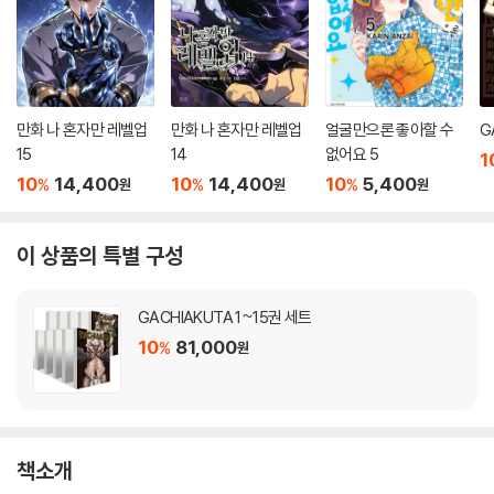
만화 나 혼자만 레벨업
만화 나 혼자만 레벨업
얼굴만으론 좋아할 수
G
15
14
없어요 5
1
10
14,400
10
14,400
10
5,400
%
%
%
원
원
원
이 상품의 특별 구성
GACHIAKUTA 1~15권 세트
10
81,000
%
원
책소개