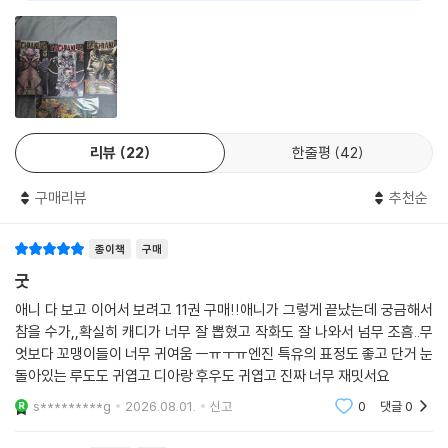
리뷰
22
한줄평
42
구매리뷰
추천순
종이책
구매
굿
애니 다 보고 이어서 보려고 11권 구매!!애니가 그렇게 끝났는데 궁금해서
참을 수가,,확실히 캐디가 너무 잘 뽑혔고 작화도 잘 나와서 넘무 조흠..무
엇보다 꼬맹이들이 너무 귀여움 ㅡㅠㅜㅠ엔진 특유의 표정도 좋고 단거 눈
돌아있는 루도도 귀엽고 디아랑 후우도 귀엽고 진짜 너무 재밋서요
s*********g
2026.08.01.
신고
0
댓글
0