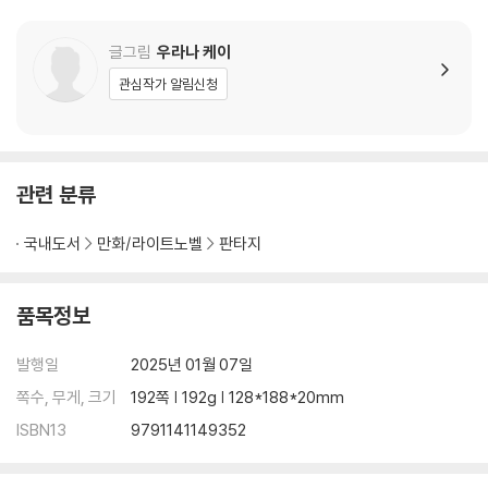
글그림
우라나 케이
관심작가 알림신청
관련 분류
국내도서
만화/라이트노벨
판타지
품목정보
발행일
2025년 01월 07일
쪽수, 무게, 크기
192쪽 | 192g | 128*188*20mm
ISBN13
9791141149352