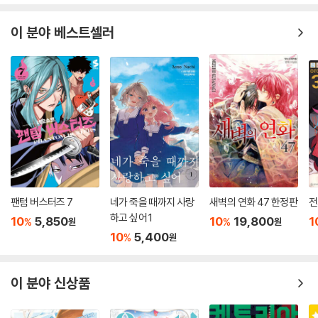
이 분야 베스트셀러
팬텀 버스터즈 7
네가 죽을 때까지 사랑
새벽의 연화 47 한정판
전
하고 싶어 1
10
5,850
10
19,800
1
%
%
원
원
10
5,400
%
원
이 분야 신상품