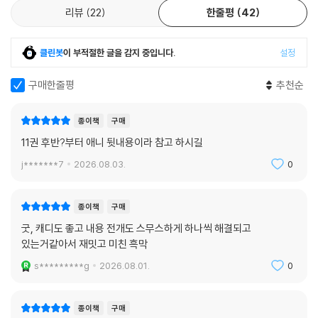
리뷰
22
한줄평
42
클린봇
이 부적절한 글을 감지 중입니다.
설정
구매한줄평
추천순
종이책
구매
11권 후반?부터 애니 뒷내용이라 참고 하시길
j*******7
2026.08.03.
0
종이책
구매
굿, 캐디도 좋고 내용 전개도 스무스하게 하나씩 해결되고
있는거같아서 재밋고 미친 흑막
s*********g
2026.08.01.
0
종이책
구매