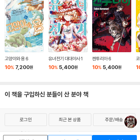
고양이와 용 6
유녀전기 대대야사 1
켄투리아 6
코
10
7,200
10
5,400
10
5,400
1
%
%
%
원
원
원
이 책을 구입하신 분들이 산 분야 책
로그인
최근 본 상품
주문/배송
고객센터 1544-3800
티켓 1544-6399
중고샵 1566-4295
eBook 1:1문의/채팅상담