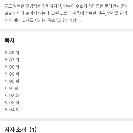
루도 일행은 무법자를 격퇴하지만, 반수와 수호자 시리즈를 둘러싼 싸움이
끝날 기미가 보이지 않는다. 그런 그들의 싸움에 주목한 것은, 인간을 관리
해 하계의 질서를 지키는 '옥졸(獄卒)'이었다….
목차
제 86 회
제 87 회
제 88 회
제 89 회
제 90 회
제 91 회
제 92 회
제 93 회
제 94 회
저자 소개
1