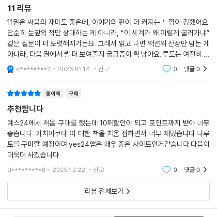
11 리뷰
11권은 싸움의 재미도 좋은데, 이야기의 판이 더 커지는 느낌이 강했어요.
단순히 눈앞의 적만 상대하는 게 아니라, “이 세계가 왜 이렇게 굴러가냐”
같은 질문이 더 또렷해지거든요. 그래서 읽고 나면 액션의 잔상만 남는 게
아니라, 다음 권에서 뭘 더 보여줄지 궁금증이 확 남아요. 루도는 여전히 거
칠고 직진인데, 그 직진이 주변 인물들과 부딪히면서 생기는 긴장감이 꽤
d********2
2026.01.14.
신고
0
댓글
0
맛있었어
종이책
구매
추천합니다
예스24에서 처옴 구매를 했는데 10퍼할인이 되고 포인트까지 받아 너무
좋습니다. 가치아쿠타 이 대한 책을 처옴 접하면서 너무 재밌습니다 나루
토를 구미할 예정이며 yes24앱은 매우 좋은 사이트인거같습니다 다음이
더욱더 사겠습니다
d*********8
2025.12.22.
신고
0
댓글
0
리뷰 전체보기