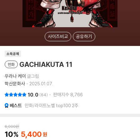
사이즈비교
공유하기
소득공제
GACHIAKUTA 11
만화
우라나 케이
글그림
학산문화사
2025.01.07.
10.0
판매지수
8,766
64
베스트
만화/라이트노벨 top100 2주
6,000
원
10
5,400