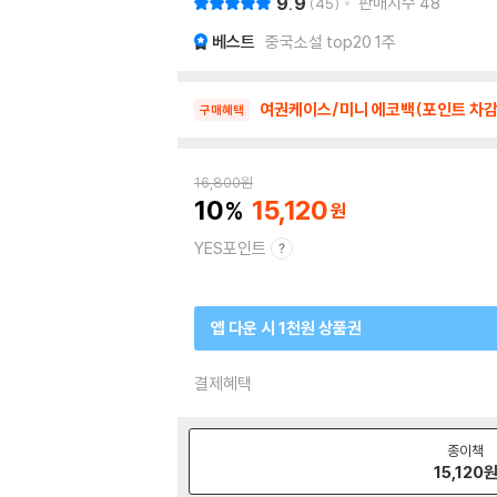
9.9
판매지수
48
45
베스트
중국소설 top20 1주
여권케이스/미니 에코백(포인트 차감
구매혜택
16,800
원
10
15,120
YES포인트
앱 다운 시 1천원 상품권
결제혜택
종이책
15,120