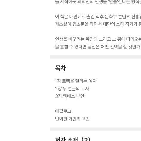
를 제작하듯 의뢰인의 인생을 ‘연출’한다는 방
이 책은 대만에서 출간 직후 문화부 콘텐츠 진흥원
재소설이 입소문을 타면서 대만의 스타 작가가 된
인생을 바꾸려는 욕망과 그리고 그 뒤에 따라오는
을 훔칠 수 있다면 당신은 어떤 선택을 할 것인
목차
1장 트랙을 달리는 여자
2장 두 얼굴의 교사
3장 맥베스 부인
에필로그
번외편 거인의 고민
저자 소개
2