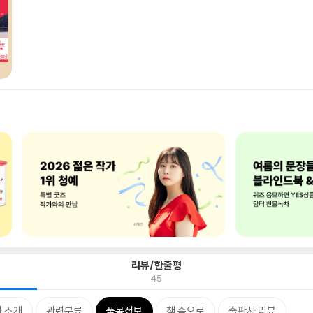
리뷰/한줄평
45
 소개
관련분류
품목정보
책 속으로
출판사 리뷰