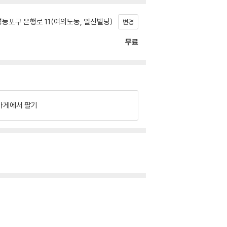
등포구 은행로 11(여의도동, 일신빌딩)
변경
무료
가게에서 팔기