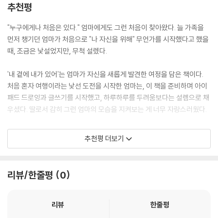
추천평
을 것이라는 생각이 들었다.
--- p.99 「그들도 나도 지구인」 중에서
감정의 언어가 낯설어진 어른들에게 이 책이 말 없이 건네는 조용한 위로
"누구에게나 처음은 있다." 엄마에게도 그런 처음이 찾아왔다. 늘 가족을
가 되기를 바란다.
먼저 챙기던 엄마가 처음으로 "나 자신을 위해" 무언가를 시작했다고 했을
어느샌가 구름 뒤에 숨은 해는 하늘을 물들이고, 바닷물도 물들였다. 홍마
때, 조금은 낯설었지만, 무척 설렜다.
오청도 잊고, 노을이 아름답게 보이는 야외 카페에 자리를 잡았다. 하늘과
현재는 1인 출판사 ‘삼도출판’을 설립해 직접 운영하고 있다.
바다는 노을에 물들고. 입안에 번지는 차향까지. 그 이상 바랄 게 없는 완벽
그림이 담긴 책으로 마음에 닿는 이야기를 계속 이어가고 싶다.
'내 곁에 내가 있어'는 엄마가 자신을 새롭게 발견한 여정을 담은 책이다.
한 오후였다.
처음 혼자 여행이라는 낯선 도전을 시작한 엄마는, 이 책을 준비하며 아이
--- p.129 「5월의 여왕」 중에서
패드 드로잉과 글쓰기를 시작했고, 하루하루를 두려움보다는 설렘으로 채
우셨다. 딸로서 감히 그런 엄마의 모습을 지켜보는 게 너무 자랑스러웠다.
마을 근처에서 본 나무들은 흙 속에 뿌리를 내리고 자랐다. 하지만 창밖에
보이는 나무는 뜨문뜨문 보이는 쓰레기들과 짓다 만 벽돌담 위에서 뿌리를
엄마의 이 여정은 비단 우리 가족만의 이야기가 아닐 것이다. 크고 작은 처
내렸다. 햇살이 너무 좋아서일까? 이따금 들리는 새소리 말고는 사방은 고
추천평 더보기
음들은 어떤 나이, 어떤 순간에서도 찾아온다는 것을 엄마는 몸소 보여주
요했다. 오히려 사방이 고요해서 뿌리의 치열함이 전해지는 것 같았다.
셨다. 그런 처음을 맞이하며 느끼는 설렘과 두려움, 그리고 그 과정에서 발
견하는 기쁨은 누구나 공감할 수 있는 경험일 것이다.
살아간다는 것은 어느 하나 쉬운 게 없나 보다. 나무는 벽돌 위에서 물과 영
리뷰/한줄평
0
양분을 찾아 필사적으로 뿌리를 내리고. 살아온 시간만큼 우툴두툴한 상처
지금 이 글을 읽고 계신 모든 4060 엄마들, 그리고 그 엄마들을 둔 자녀들
와 구부러지고, 그럼에도 저를 힘들게 하는 벽돌을 품에 안았다.
모두가 이 책을 통해 "내가 나를 만나는 과정"의 아름다움을 느끼시길 바란
리뷰
한줄평
--- pp.161-162 「뿌리의 힘」 중에서
다. 이 책이 누구에게나 새로운 시작을 선물하길 진심으로 추천드린다.