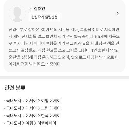
5월의 두 여왕
홍마오청의 밤
저
김채언
주제넘지만
관심작가 알림신청
길 위에서
뿌리의 힘
전업주부로 살아온 30여 년의 시간을 지나, 그림을 취미로 시작하면
그림 그리고 싶던 날
서 개인 전시회를 열고 브런치 작가로도 활동 중이다. 55세에 처음으
필담
로 혼자 떠난 타이베이 여행을 계기로 그림과 글을 함께 담은 책을 만
여행의 발견
들고자 결심했고, 직접 원고를 쓰고 그림을 그렸다. 1인 출판사 ‘삼도
여행 후 이야기
출판’을 설립해 직접 운영하고 있으며, 앞으로도 다양한 방식으로 이
그림노트
야기를 전할 방법을 모색 중이다.
관련 분류
국내도서
에세이
여행 에세이
국내도서
에세이
그림 에세이
국내도서
에세이
한국 에세이
국내도서
여행
여행에세이