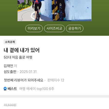
미리보기
사이즈비교
공유하기
소득공제
내 곁에 내가 있어
50대 처음 홀로 여행
김채언
저
삼도출판
2025.01.31.
첫번째 리뷰어가 되어주세요
판매지수
12
베스트
여행 에세이 top100 6주
19,500
원