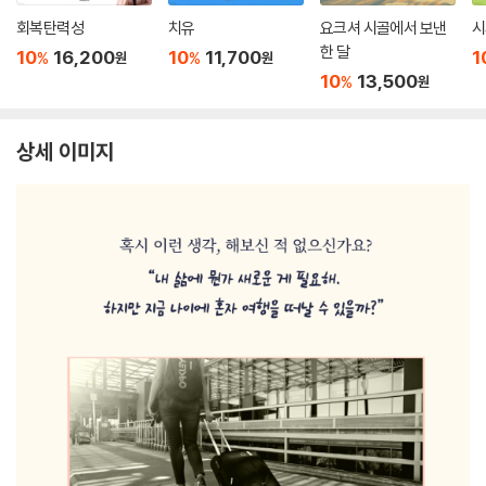
회복탄력성
치유
요크셔 시골에서 보낸
시
한 달
10
16,200
10
11,700
1
%
%
원
원
10
13,500
%
원
상세 이미지