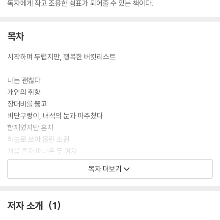
독자에게 작고 조용한 쉼표가 되어줄 수 있는 책이다.
목차
시작하며 두렵지만, 행복한 버킷리스트
나는 괜찮다
개인의 취향
장대비를 뚫고
비단구렁이, 녀석의 눈과 마주쳤다
함께였지만 혼자
하늘로 쏘아 올린 소원
처음 혼자 떠나온 두 여자
때때로 모르는 게 약이 될 때가 있다
목차 더보기
미식의 나라, 대만
그들도 나도 지구인
100원 밥집
저자 소개
1
단수이와 아리랑