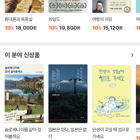
휴대폰과 독화살
와일드
여행의 이유
여
10
18,000
10
19,800
10
15,120
1
%
%
%
원
원
원
이 분야 신상품
슬로베니아를 같이 걸
일본은 있다, 일본은 없
인생이 꼬일 때 섬으로
언
어볼까요
다
가세요
1