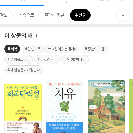
0
정보
책 속으로
출판사 리뷰
추천평
이 상품의 태그
#회복
#감성가득
#그림이있는에세이
#중년의도전
#여행을그리다
#버킷리스트
#인생2막대비
#내인생은내가정한다