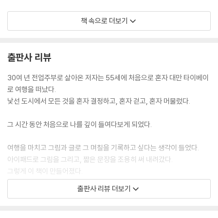
이제까지 두려움에 사로잡히지 않으려면 피해야 한다고 생각했다. 피하지
책 속으로 더보기
못하면 도망이라도 가고. 그러나 돌고 돌아 또 그 순간이 오면, 그땐 피하지
말고 직시해야 하나 보다. ‘두려움의 실체가 무엇인지?, 왜 나는 그것이 두
려운지?’, 어떻게 하면 이겨낼 수 있는지 해답을 찾지는 못해도 자꾸 부딪
출판사 리뷰
쳐보면 맞설 용기가 생기지 않을까.’
--- pp.39-41 「비단구렁이, 녀석의 눈과 마주쳤다」 중에서
30여 년 전업주부로 살아온 저자는 55세에 처음으로 혼자 대만 타이베이
로 여행을 떠났다.
아침부터 푹푹 찌는 날씨로 조금 힘들었던 그날. 구름 한 점 없는 파란 하늘
낯선 도시에서 모든 것을 혼자 결정하고, 혼자 걷고, 혼자 머물렀다.
과 붉은 건물 그리고 그 경계 사이에 자라고 있는 초록 나무. 풍경 속에선
서로의 영역을 범하지 않고 각자의 위치에서 서로를 아름답게 빛내주고 있
그 시간 동안 처음으로 나를 깊이 들여다보게 되었다.
었다. 그림으로 그린다면 어떤 느낌일지 궁금해서 그렸다. 머릿속에 남은
그날의 기억까지 그림 속에 담길 바랐다. 하지만 그건 욕심이었다. 다만 말
여행을 마치고 그림과 글로 그 며칠을 기록하고 싶다는 생각이 들었다.
할 수 있는 것은 내가 할 수 있는 최선을 다해서 후회는 없다는 거.
아이패드로 그림을 그리고, 짧은 문장을 조용히 써 내려갔다.
--- p.88 「때때로 모르는게 약이 될 때가 있다」 중에서
그렇게 이 책이 만들어졌다.
출판사 리뷰 더보기
세계적인 앱도 오류가 나면서 진화하는데, 난 그냥 보통 아줌마가 아닌가.
크고 특별한 이야기는 없다.
50년을 넘게 살았지만 혼자 여행은 처음이고. 처음이니까 용쓰는 것은 당
하지만 혼자 있는 시간의 고요함, 그 속에서 조금씩 회복되는 마음이 담겨
연했다. 다만 좀 더 마음을 열면 적응하기 쉬울 것이고, 균형도 찾을 수 있
있다.