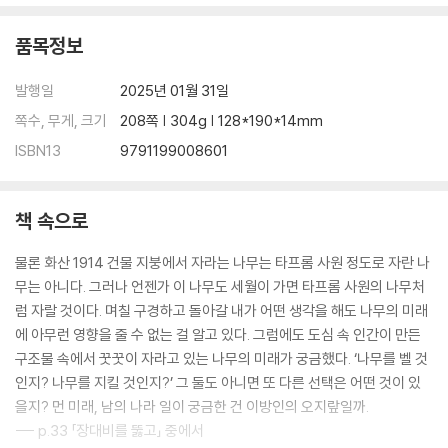
품목정보
발행일
2025년 01월 31일
쪽수, 무게, 크기
208쪽 | 304g | 128*190*14mm
ISBN13
9791199008601
책 속으로
물론 화산 1914 건물 지붕에서 자라는 나무는 타프롬 사원 정도로 자란 나
무는 아니다. 그러나 언젠가 이 나무도 세월이 가면 타프롬 사원의 나무처
럼 자랄 것이다. 며칠 구경하고 돌아갈 내가 어떤 생각을 해도 나무의 미래
에 아무런 영향을 줄 수 없는 걸 알고 있다. 그럼에도 도심 속 인간이 만든
구조물 속에서 꿋꿋이 자라고 있는 나무의 미래가 궁금했다. ‘나무를 벨 것
인지? 나무를 지킬 것인지?’ 그 둘도 아니면 또 다른 선택은 어떤 것이 있
을지? 먼 미래, 남의 나라 일이 궁금한 건 이방인의 오지랖일까.
--- p.33 「장대비를 뚫고」 중에서