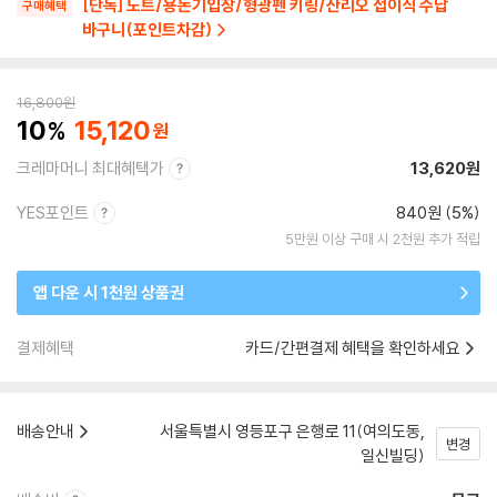
[단독] 노트/용돈기입장/형광펜 키링/산리오 접이식 수납
구매혜택
바구니(포인트차감)
16,800
원
10
15,120
크레마머니 최대혜택가
13,620원
YES포인트
840원 (5%)
5만원 이상 구매 시 2천원 추가 적립
앱 다운 시 1천원 상품권
결제혜택
카드/간편결제 혜택을 확인하세요
배송안내
서울특별시 영등포구 은행로 11(여의도동,
변경
일신빌딩)