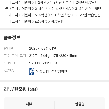
국내도서
어린이
1-2학년
1-2학년 학습
1-2학년 학습일반
국내도서
어린이
3-4학년
3-4학년 학습
3-4학년 학습일반
국내도서
어린이
5-6학년
5-6학년 학습
5-6학년 학습일반
국내도서
어린이
초등학습
학습일반
품목정보
발행일
2025년 02월 01일
쪽수, 무게, 크기
212쪽 | 544g | 175*230*15mm
ISBN13
9788915999039
KC인증
인증유형 : 적합성확인
리뷰/한줄평
38
리뷰
한줄평