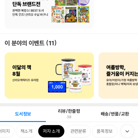
이 분야의 이벤트
11
리뷰/한줄평
도서정보
배송/반품/교환
38
이미지
책소개
저자 소개
관련분류
품목정보