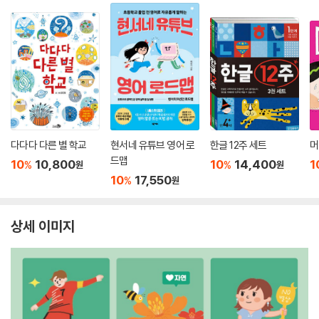
다다다 다른 별 학교
현서네 유튜브 영어 로
한글 12주 세트
머
드맵
10
10,800
10
14,400
1
%
%
원
원
10
17,550
%
원
상세 이미지