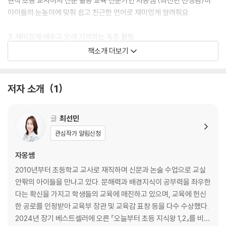
현직 초등 교사이자 신문 활용 교육 전문가인 자몽쌤 (최선민 선생님)이
아이들의 눈높이에 맞춰 쉽고 친근한 언어로 재미있게 알려줘요.
3. 재미있게 배우고 오래 기억하는 독후 활동
한 번 읽고 끝나는 책이 아니에요.
책소개 더보기
읽은 내용을 진짜 내 지식으로 만들 수 있도록 모든 주제에 독후 활동이 포
함돼 있어요.
어휘 퀴즈, 난센스 퀴즈, 미로 찾기, 상식툰 등 재미있는 독후 활동으로 상
저자 소개
1
식을 더욱 탄탄히 다져 보세요.
글
최선민
4. 초등 교과 연계로 자연스러운 학습 효과
과학과 사회 교과 내용과 연결돼 있어요. 배경지식을 쌓으면 학교 공부도
관심작가 알림신청
쉬워 지지요.
자몽쌤
읽다 보면 자연스럽게 학습 자신감까지 쑥쑥 자라나요!
2010년부터 초등학교 교사로 재직하며 신문과 논술 수업으로 교실
안팎의 아이들을 만나고 있다. 문해력과 배경지식이 공부력을 좌우한
다는 확신을 가지고 학생들의 교육에 매진하고 있으며, 교육에 헌신
한 공로를 인정받아 교육부 장관 및 교육감 표창 등을 다수 수상했다.
2024년 장기 베스트셀러에 오른 『오늘부터 초등 지식왕 1,2』를 비롯