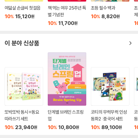
여덟살 손글씨 첫걸음
책 먹는 여우 25주년 특
초등 필수 백과
초
별 기념판
체
10
15,120
10
8,820
%
%
원
원
10
11,700
1
%
원
이 분야 신상품
또박또박 동시+동요
단계별 브레인 스프링
코티의 무럭무럭 인성
코
따라쓰기 세트
업
동화2 : 중국어 세트
동
10
23,940
10
10,800
10
89,100
1
%
%
%
원
원
원