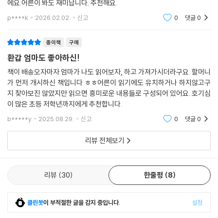
나게 꾸준히 잘 보는 책이라 구매하기를 참 잘했다는 생각이 들었던 책이
에요.어른이 봐도 재미납니다. 추천해요.
p****k
2026.02.02.
신고
0
댓글
0
종이책
구매
환갑 엄마도 좋아하신!
책이 배송오자마자 엄마가 나도 읽어보자, 하고 가져가시더라구요. 할머니
가 먼저 개시하신 책입니다 ㅎㅎ어른이 읽기에도 유치하거나 하지않고구
지 찾아보진 않았지만 읽으면 흥미로운 내용들로 구성되어 있어요. 호기심
이 많은 초등 저학년까지에게 추천합니다.
b*****y
2025.08.29.
신고
0
댓글
0
리뷰 전체보기
리뷰
30
한줄평
8
클린봇
이 부적절한 글을 감지 중입니다.
설정