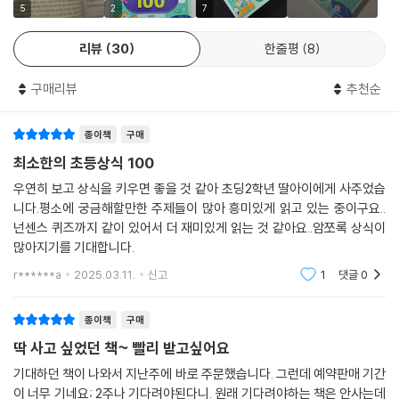
더보기
5
2
7
리뷰
30
한줄평
8
구매리뷰
추천순
종이책
구매
최소한의 초등상식 100
우연히 보고 상식을 키우면 좋을 것 같아 초딩2학년 딸아이에게 사주었습
니다.평소에 궁금해할만한 주제들이 많아 흥미있게 읽고 있는 중이구요..
넌센스 퀴즈까지 같이 있어서 더 재미있게 읽는 것 같아요..암쪼록 상식이
많아지기를 기대합니다.
r******a
2025.03.11.
신고
1
댓글
0
종이책
구매
딱 사고 싶었던 책~ 빨리 받고싶어요
기대하던 책이 나와서 지난주에 바로 주문했습니다. 그런데 예약판매 기간