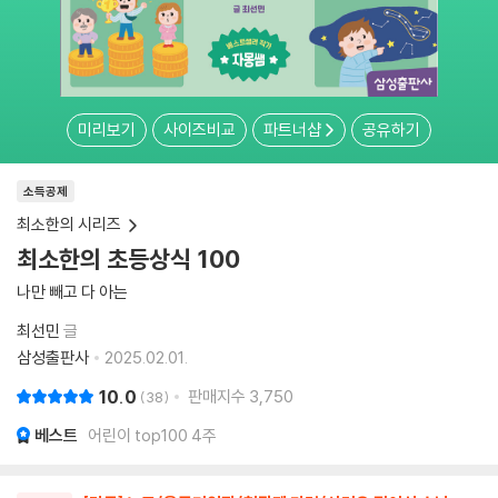
미리보기
사이즈비교
파트너샵
공유하기
소득공제
최소한의 시리즈
최소한의 초등상식 100
나만 빼고 다 아는
최선민
글
삼성출판사
2025.02.01.
10.0
판매지수
3,750
38
베스트
어린이 top100 4주