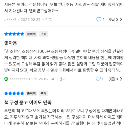
이 너무 기네요; 2주나 기다려야된다니. 원래 기다려야하는 책은 안사는데
자몽쌤 책이라 주문했어요. 오늘부터 초등 지식왕도 정말 재미있게 읽어
서 기대됩니다. 빨리받고싶어요~
c****6
2025.02.25.
신고
1
댓글
0
종이책
구매
좋아용
『최소한의 초등상식 100』은 초등학생이 꼭 알아야 할 핵심 상식을 간결하
게 정리한 책이다. 사회·과학·생활 등 다양한 분야의 내용을 한눈에 이해할
수 있도록 구성해 부담 없이 읽기 좋다. 짧은 설명과 그림 덕분에 집중력이
떨어지지 않고, 학교 공부나 일상 대화에서 바로 활용할 수 있어 유익하다.
상식을 자연스럽게 넓혀 주는 입문서로 추천할 만하다.
p********9
2026.02.04.
신고
0
댓글
0
종이책
구매
책 구성 좋고 아이도 만족
우연히 책 고르다 보게 되었는데 미리보기로 보니 구성이 참 다채롭더라고
요. 지루하지 않고 호기심 자극하는 그림 구성까지 더해져서 아이도 재미