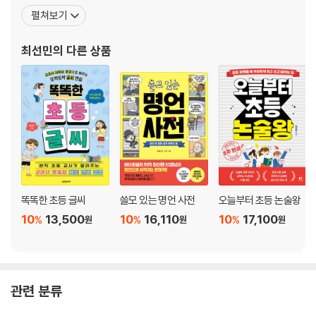
해 『오늘부터 초등 어휘왕』, 『오늘부터 초등 역사왕』, 『최소한의 초등
펼쳐보기
상식 100』, 『학생회장이 뭐길래!』 등을 집필했고, 다양한 매체에서
교육 칼럼니스트로 활동 중이다. 교사 연수와 학부모 연수 강사로 활
최선민
의 다른 상품
동하며 교육에 대한 고민을 함께
똑똑한 초등 글씨
쓸모 있는 명언 사전
오늘부터 초등 논술왕
10
13,500
10
16,110
10
17,100
%
%
%
원
원
원
관련 분류