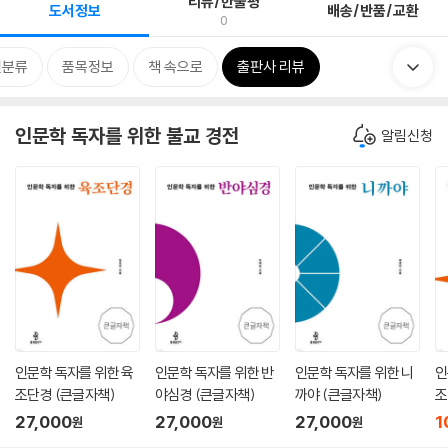
리뷰/한줄평
도서정보
배송/반품/교환
0
련분류
품목정보
책 속으로
출판사 리뷰
인문학 독자를 위한 불교 경전
알림신청
인문학 독자를 위한 육
인문학 독자를 위한 반
인문학 독자를 위한 니
인
조단경 (큰글자책)
야심경 (큰글자책)
까야 (큰글자책)
조
27,000
27,000
27,000
1
원
원
원