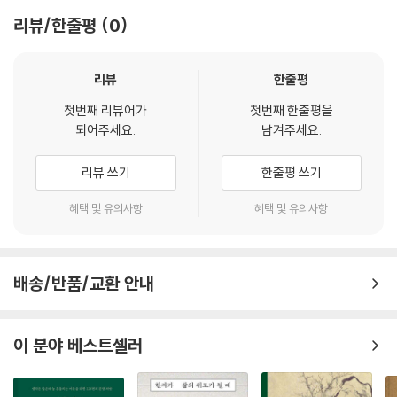
삶과 함께하는 경전이라고 할 수 있다.
리뷰/한줄평
0
불교는 붓다 당시의 종교였던 바라문교와는 전혀 다른 종교적 입장을 갖고
있었습니다. 그 대표적인 것이 무아설(無我說)입니다. 불교는 바라문교
그 어떤 것도 실체로 받아들이지 말라
를 비롯한 대다수의 인도 종교에서 인정했던 유아설(有我說)의 핵심 개
리뷰
한줄평
념인 아뜨만을 인정하지 않았고, 오히려 아뜨만이 없다는 주장을 펼쳤습니
『반야심경』은 불교의 모든 경전 가운데 가장 짧고도 익숙한 경전이지만 막
다. 그것이 바로 무아설입니다.
첫번째 리뷰어가
첫번째 한줄평을
상 읽고 이해하기란 쉽지 않다. 일단 일반인의 눈에는 『반야심경』의 간단
되어주세요.
남겨주세요.
--- p.61
한 내용을 구성하는 진술들 하나하나가 암호처럼 느껴지기 십상이다. 물론
불교에 관심을 가진 이라면 그 암호들을 불교의 기본 개념들로 분석할 수
리뷰 쓰기
한줄평 쓰기
『반야심경』이 색이란 실체가 없는 공이라고 말하는 것은 우리의 삶에 주의
있을 것이다. 하지만 그러한 분석 결과를 해석하는 것은 더욱 넘기 힘든 난
를 기울여야한다는 뜻으로 이해될 수 있습니다. 우리가 살아가면서 경험하
관으로 다가오기 마련이다. 반야사상의 귄위자인 이태승 전 위덕대 불교문
혜택 및 유의사항
혜택 및 유의사항
는 모든 현상은 끊임없이 변해갑니다. 하지만 우리는 그렇게 변해가는 현
화학과 교수가 집필한 『인문학 독자를 위한 반야심경』은 이런 『반야심경』
상을 변치 않는 개념으로 분석하고 판단하고 이해합니다. 한마디로 말해
의 세계로 독자들을 안내한다. ‘색즉시공(色卽是空)’이라는 너무도 유명
우리는 우리의 삶에 충분히 주의를 기울이지 않은 채로, 즉 현상의 진정한
한 말은 무슨 뜻인가? “색(色)이 곧 공(空)이다”라고 풀이하는 정도는 어
모습을 제대로 이해하지 못한 채로 살아가고 있습니다.
배송/반품/교환 안내
렵지 않지만, “색이 곧 공이다”라는 진술이 실제로 말하고자 하는 바는 무
--- p.88~89
엇인가? 아니, 그 이전에 불교에서 자주 이야기하는 ‘공’이라는 것은 도대
체 무엇인가? 기본적으로 공은 우리의 의식을 지배하는 실체적 개념을 해
이 분야 베스트셀러
불교는 인간이 경험하는 세계를 그 자체로서 존재하는 세계라기보다는 경
체하는 것이다. 『인문학 독자를 위한 반야심경』은 이 부분을 이리저리 뜯
험된 세계라고 봅니다. 따라서 그러한 경험을 만드는 기반이 되는 감각 기
어보며 설명한다. 『반야심경』 가운데 언급되는 오온, 십이처, 십팔계, 십이
관, 감각 기능, 감각 대상을 분석함으로써 이 세계를 설명하고자 합니다. 십
연기, 사제와 같은 불교의 기본 개념들을 간명하게 짚어보는 것은 물론, 일