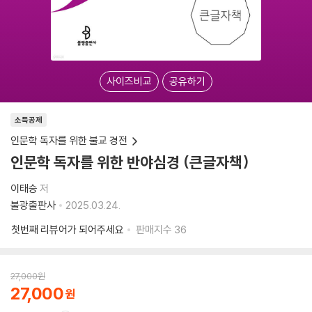
사이즈비교
공유하기
소득공제
인문학 독자를 위한 불교 경전
인문학 독자를 위한 반야심경 (큰글자책)
이태승
저
불광출판사
2025.03.24.
첫번째 리뷰어가 되어주세요
판매지수
36
27,000
원
27,000