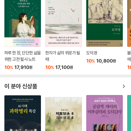
팔계에서 보듯, 불교는 이러한 관점에서의 세계 분석을 정치하게 수행합니
반인에게는 낯선 지혜륜 역 대본(大本) 『반야심경』과의 교차 검토까지 진
다. 세계에 대한 불교의 설명은 종교적 태도에만 입각한 것이 아니라 과학
행하며 공에 대해 살펴본다. 불교의 맥락에서뿐만 아니라, 불교를 배태한
적 태도에도 입각한 것이라고 말할 수 있습니다.
더 넓은 지적 차원인 인도철학의 맥락에서도 공을 다루는 접근법 역시 이
--- p.103
책의 빼놓을 수 없는 장점이다. 이를 통해 이 책은 대승불교의 핵심인 공을
선명하게 이해시켜준다.
실체적 관념에서 철저하게 벗어나게 될 때, 즉 공성을 체득하게 될 때 우리
는 인간이라는 존재를 새롭게 이해하게 됩니다. 이때 우리는 자유를 경험
대자유의 세계를 향해
하게 됩니다. 여기서 말하는 자유란 신과 같은 절대적 존재에 대해서는 물
하루 한 장, 단단한 삶을
한자가 삶의 위로가 될
도덕경
불
위한 고전 필사 노트
때
에
론, 우리 삶의 일체 개별적인 요소들에 대해서도 얽매이지 않는 것을 말합
10
10,800
%
원
불교가 말하고자 하는 것은 단순히 공 자체가 아니다. 불교가 궁극적으로
니다. 해탈이란 바로 이러한 자유의 경험을 말합니다.
10
17,910
10
17,100
1
%
%
원
원
말하고자 하는 것은 새로운 삶의 길이며, 공은 그 새로운 삶이 어떤 것이고
--- p.126
어떻게 그것이 가능한지를 설명하기 위한 수단이라고 할 수 있다. 『인문학
독자를 위한 반야심경』 역시 이 부분에 주목한다. 이 책은 공성(空性)의
이 분야 신상품
체득, 즉 반야바라밀다에 대한 설명을 디딤돌 삼아, 나와 남의 구별이 신기
루 같이 사라지는 대자유의 경지에 대해 말하는 것으로 나아간다. 이러한
모델에 따라 살아갈 때 우리는 지혜롭고 평화롭게 살아갈 수 있을 것이며,
스스로를 구원하고 궁극적으로는 세상을 구원할 수 있을 것이다. “신이든
사물이든 ‘나’이든, 모든 것이 연기된 것일 뿐 실체로서 존재하는 것이 아님
을 알게 되면 그 모든 것들 사이의 구분 역시 존재하지 않음을 알게 됩니다.