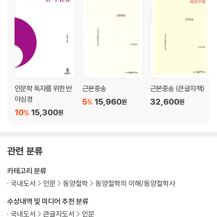
실체 개념의 해체
불교 지성의 회복
이타자리의 삶
『반야심경』과 나
대승불교의 목적
부록 1: 직역으로 읽는 현장 역 『반야심경』
인문학 독자를 위한 반
근본중송
근본중송 (큰글자책)
부록 2: 의역으로 읽는 현장 역 『반야심경』
야심경
5
15,960
32,600
%
원
원
10
15,300
%
원
관련 분류
카테고리 분류
국내도서
인문
동양철학
동양철학의 이해/동양철학사
수상내역 및 미디어 추천 분류
국내도서
큰글자도서
인문