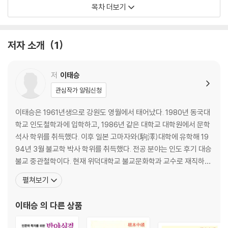
2. 『반야심경』은 왜 만들어졌을까
목차 더보기
『반야심경』의 출현
대본과 소본의 비교
저자 소개
1
대본과 소본의 차이
제법자성공
반야바라밀다는 주문인가
저
이태승
관심작가 알림신청
3. 『반야심경』이 말하고자 하는 것은 무엇일까
이태승은 1961년생으로 강원도 영월에서 태어났다. 1980년 동국대
행심반야바라밀다시
학교 인도철학과에 입학하고, 1986년 같은 대학교 대학원에서 문학
조견오온개공 도일체고액
석사 학위를 취득했다. 이후 일본 고마자와(駒澤)대학에 유학해 19
색즉시공
94년 3월 불교학 박사 학위를 취득했다. 전공 분야는 인도 후기 대승
불생불멸 불구부정 부증불감
불교 중관철학이다. 현재 위덕대학교 불교문화학과 교수로 재직하고
무
있다. 저서로 『을유불교산책』 『인도철학산책』 『실담자기와 망월사본
펼쳐보기
구경열반
진언집 연구』(공저) 『샨타라크쉬타의 중관사상』 『지성불교의 철학 :
아뇩다라삼먁삼보리
중도 연기의 사상적 의미와 대승 중관 철학의 전개』가 있고, 편역서로
이태승
의 다른 상품
는 『불교혼성범어입문』이 있다. 주요 논문으
4. 『반야심경』에서 우리는 무엇을 배울 수 있을까