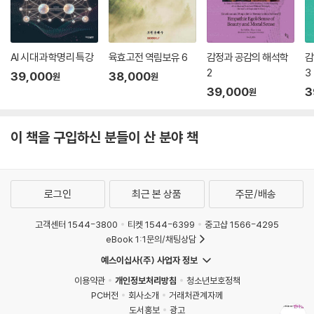
그 결과 우리는 우리의 주변과 더욱 합일하게 되고 나아가 우리 자신이 자
연과 하나임을 깨닫게 됩니다.” (본문 중에서)
저자의 말
AI 시대 과학명리 특강
육효고전 역림보유 6
감정과 공감의 해석학
감
2
3
39,000
38,000
원
원
“공성의 체득을 통한 정신적 자유와 이타심의 발양(發揚)은 다른 종교에
39,000
3
원
서는 볼 수 없는 대승불교의 근본적 성격을 나타내는 것입니다. 이러한 대
승의 정신이 온전히 녹아 있는 대표적인 경전이 『반야심경』인 것은 다시
이 책을 구입하신 분들이 산 분야 책
말할 필요가 없을 듯합니다.”
로그인
최근 본 상품
주문/배송
고객센터 1544-3800
티켓 1544-6399
중고샵 1566-4295
eBook 1:1문의/채팅상담
예스이십사(주) 사업자 정보
이용약관
개인정보처리방침
청소년보호정책
PC버전
회사소개
거래처관계자께
도서홍보
광고