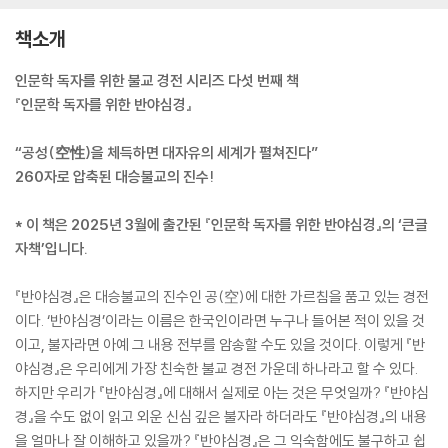
책소개
인문학 독자를 위한 불교 경전 시리즈 다섯 번째 책
『인문학 독자를 위한 반야심경』
“공성(空性)을 체득하면 대자유의 세계가 펼쳐진다”
260자로 압축된 대승불교의 진수!
* 이 책은 2025년 3월에 출간된 『인문학 독자를 위한 반야심경』의 ‘큰글
자책’입니다.
『반야심경』은 대승불교의 진수인 공(空)에 대한 가르침을 품고 있는 경전
이다. ‘반야심경’이라는 이름은 한국인이라면 누구나 들어본 적이 있을 것
이고, 불자라면 아예 그 내용 전부를 암송할 수도 있을 것이다. 이렇게 『반
야심경』은 우리에게 가장 친숙한 불교 경전 가운데 하나라고 할 수 있다.
하지만 우리가 『반야심경』에 대해서 실제로 아는 것은 무엇일까? 『반야심
경』을 수도 없이 읽고 외운 신심 깊은 불자라 하더라도 『반야심경』의 내용
을 얼마나 잘 이해하고 있을까? 『반야심경』은 그 익숙함에도 불구하고 쉽