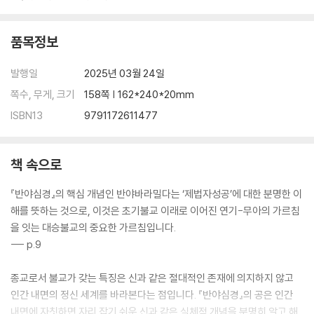
품목정보
발행일
2025년 03월 24일
쪽수, 무게, 크기
158쪽 | 162*240*20mm
ISBN13
9791172611477
책 속으로
『반야심경』의 핵심 개념인 반야바라밀다는 ‘제법자성공’에 대한 분명한 이
해를 뜻하는 것으로, 이것은 초기불교 이래로 이어진 연기-무아의 가르침
을 잇는 대승불교의 중요한 가르침입니다.
--- p.9
종교로서 불교가 갖는 특징은 신과 같은 절대적인 존재에 의지하지 않고
인간 내면의 정신 세계를 바라본다는 점입니다. 『반야심경』의 공은 인간
내면에 자칫하면 자리 잡기 쉬운 신과 같은 실체적 개념을 분명히 알고 해