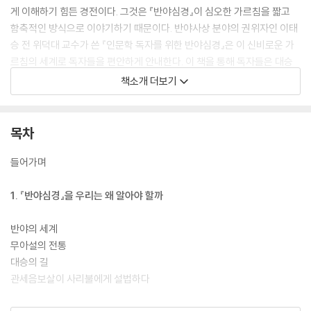
게 이해하기 힘든 경전이다. 그것은 『반야심경』이 심오한 가르침을 짧고
함축적인 방식으로 이야기하기 때문이다. 반야사상 분야의 권위자인 이태
승 전 위덕대 교수가 쓴 『인문학 독자를 위한 반야심경』은 이 신비로운 가
르침의 세계로 독자들을 편안하게 안내한다. 이 책을 통해 독자들은 대승
불교의 진면목, 곧 공(空)으로 대표되는 불교의 세계관과 이타자리(利他
책소개 더보기
自利)로 대표되는 불교의 인생관을 비로소 이해하게 될 것이다.
목차
들어가며
1. 『반야심경』을 우리는 왜 알아야 할까
반야의 세계
무아설의 전통
대승의 길
관세음보살이 사리불에게 설법하다