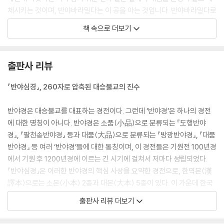
체시키는 것이며, 반야바라밀다는 이 공을 아는 것입니다. 반야바라밀다로
서의 공성(空性)을 통찰함으로써 인간 내면의 순수한 정신적 성품을 확인
책 속으로 더보기
하고 붓다와 같은 인격성을 갖고자 하는 것, 이것이 바로 『반야심경』에서
강조하는 대승불교의 목적이라고 할 수 있습니다.
--- p.23
출판사 리뷰
대승불교는 변치 않는 자성이라는 속성을 갖는 법의 개념 대신, 끊임없이
『반야심경』, 260자로 압축된 대승불교의 진수
변하면서 서로에 대해 영향을 미치는 법의 개념을 주장했습니다. 그리고
이러한 법을 ‘자성이 없다’는 의미에서 ‘공’이라고 표현했습니다. 대승불교
반야경은 대승불교를 대표하는 경전이다. 그런데 ‘반야경’은 하나의 경전
의 이러한 입장은 초기불교 이래로 이어져온 영원하고 절대적인 것은 없다
에 대한 명칭이 아니다. 반야경은 소품(小品)으로 분류되는 『도행반야
고 하는 연기-무아의 가르침을 충실히 따랐던 것이라 할 수 있습니다.
경』, 『팔천송반야경』 등과 대품(大品)으로 분류되는 『방광반야경』, 『대품
--- p.33
반야경』 등 여러 ‘반야경’들에 대한 통칭이며, 이 경전들은 기원전 100년경
에서 기원 후 1200년경에 이르는 긴 시기에 걸쳐서 저마다 성립되었다.
이 반야바라밀다의 경계 속에서 통찰된 지혜의 경계는 구체적이고 생생한
『반야심경』은 이러한 반야경의 핵심 사상을 요약한 경전으로, 한역본(漢
현실 속을 살아가야 하는 보살들에게 정신적 지침이 되어줍니다. 달리 말
譯本)으로는 소본(小本) 2종과 대본(大本) 5종이 있다. 이 가운데 한국
해, 지혜의 눈으로 본 세상에 대한 이해가 삶에서 이루어지는 모든 행위의
에서 가장 널리 읽히는 『반야심경』은 소본으로 분류되는 현장 역 『반야바
출판사 리뷰 더보기
토대가 됩니다.
라밀다심경(般若波羅蜜多心經)』이다. 대승불교의 심오한 진수를 불과
--- p.34
260자의 한자로 압축해놓은 현장 역 『반야심경』은 그야말로 한국 불자의