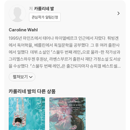
저
카롤리네 발
관심작가 알림신청
Caroline Wahl
1995년 마인츠에서 태어나 하이델베르크 인근에서 자랐다. 튀빙겐
에서 독어학을, 베를린에서 독일문학을 공부했다. 그 후 여러 출판사
에서 일했다. 데뷔 소설인 『스물두 번째 레인』으로 울라-한 작가상과
그리멜스하우젠 후원상, 라벤스부르거 출판사 재단 가정소설 도서상
을 수상했다. 『스물두 번째 레인』은 출간되자마자 슈피겔 베스트셀러
목록에 올랐고 30주 동안 20위 안에 들었으며, 2023년 독일 독립
펼쳐보기
서점이 가장 사랑한 책으로 선정되기도 했다. 2024년 5월에는 『스
물두 번째 레인』의 속편으로 북독일 바다 도시를 배경으로 하는 『바
카롤리네 발
의 다른 상품
람 세기 17(WINDSTAKE 17)』(가제)이