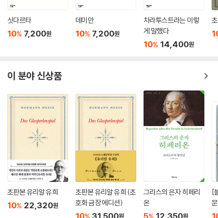
고요한 수면 아래 웅크린 마음, 여름의 끝에서 낸 용기
싯다르타
데미안
차라투스트라는 이렇
초
사랑은 책임이었고, 삶은 의무였던 한 소녀의 이야기
게 말했다
10
7,200
10
7,200
1
%
%
원
원
10
14,400
%
원
“숨을 쉬지 못해 죽지만 않는다면, 물 아래에 좀 더 오래 있고 싶다?”
작가 카롤리네 발은 『스물두 번째 레인』의 출발점에 대해 “강한 젊은 여성,
이 분야 신상품
여주인공을 만들고 싶었다”라고 말한다. 그렇게 탄생한 주인공 ‘틸다’는 어
린 여동생을 돌보며 알코올중독자인 어머니와 살아가는 소녀다. 혼란스러
운 현실에서 살아남기 위해 그녀가 택한 방식은 ‘질서’와 ‘반복’이다. 작가
는 틸다에게 수학이라는 전공을 부여한 이유에 대해 “감정에 매몰되면 무
너질 수밖에 없는 가정환경 속에서, 논리와 계산이야말로 틸다가 삶을 정
리하고 견딜 수 있게 해주는 구조”였기 때문이라고 말한다. 작가 본인 또한
집필 당시 알코올중독 문제를 가까이서 목격하고 있었고, 그 경험을 바탕
으로 인물의 내면과 가족의 상호작용을 정밀하게 설계했다.
소설은 회색빛으로 물든 독일 소도시의 일상과 그 안에서 점점 무게를 더
초판본 유리알 유희
초판본 유리알 유희 (초
그리스의 은자 히페리
[
해가는 감정을 균형감 있게 엮어낸다. 틸다의 세계는 무너지는 것을 버텨
호화 금장 에디션)
온
문
10
22,320
%
원
내는 시간이며, 동시에 자신의 자리를 지키기 위해 침묵하고 관찰하며 체
폭
10
31,500
5
12,350
1
%
%
원
원