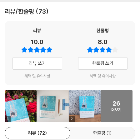
네가, 마를레네의 무지가 싫었다. 나에게는 정성껏 차린 저녁 식탁이 없었
★★★올가을 영화 개봉 확정
리뷰/한줄평
73
다. 치과의사 아버지는커녕 그냥 아버지도 없었다. 무책임한 청소년처럼
행동하는 엄마와 그런 엄마를 둔 다섯 살짜리 동생밖에 없었다. 그리고 동
독일에서 뜨거운 반응을 얻으며 베스트셀러 1위를 차지한 뒤 무려 30주나
생에게는, 그런 엄마와 나뿐이었다. 나는 못된 말을 억지로 삼키려고 애썼
순위에 머물고, 80만 부가 판매되는 등 2024년 한 해 동안 가장 화제였던
리뷰
한줄평
다. 대답을 하나씩 차례로 삼켰다. ‘네 아빠가 제2의 포트폴리오 강좌와 집
소설 『스물두 번째 레인』이 다산책방에서 출간되었다. 『스물두 번째 레인』
10.0
8.0
을 지원해 주신대?’ 꿀꺽. ‘나도 피아트 500을 받는 거니? 되도록 빨간색
은 1,000개의 독립서점이 가장 사랑한 책에 뽑혔을 뿐만 아니라 그리멜스
이면 좋겠네.’ 꿀꺽. ‘그 전에 태국에 여행 다녀와도 될까?’ 꿀꺽. 그러고 이
하우젠 후원상, 울라-한 작가상까지 수상하며 대중과 평단의 마음을 모두
렇게 말했다. “네가 나를 여기서 데리고 나갈 일은 없어. 혹시 나간다고 해
사로잡아 문학계를 놀라게 만들었다. 주목할 점은 독일 전역을 넘어 덴마
리뷰 쓰기
한줄평 쓰기
도 내 힘으로 나갈 거야.”
크, 네덜란드, 프랑스, 이탈리아, 스페인 등 무려 13개국에 수출이 완료되
--- pp.91-92
고 수많은 국가의 출간 문의가 쇄도하고 있는 이 작품이 작가 카롤리네 발
혜택 및 유의사항
혜택 및 유의사항
의 데뷔작이라는 것이다. 1995년생으로 어린 나이에 베스트셀러를 배출
나는 작별하기의 진정한 전문가다. 자녀들이 넓은 세상으로 나가 그곳에서
해 낸 작가는 『스물두 번째 레인』의 초고를 3개월 만에 썼다고 밝혔다. 그
성장하는 동안 고향에 남은 엄마, 할머니가 되었는데 손주들이 어느 도시
짧은 시간 동안 쏟아낸 문장들은 놀라울 정도로 밀도 있고, 주인공 틸다의
에 사는지 전혀 알지 못하는 여인처럼. 정확하게 말하자면 제일 먼저 떠난
26
삶을 생생하게 재현한다. 계산대 너머로 스치는 낯선 얼굴, 수영장의 염소
사람은 아버지였고 그다음은 레온이었지만, 이미 말했듯이 그때는 이번처
더보기
냄새, 여름밤의 공기까지, 소설은 틸다의 시선에서 포착한 일상의 감각들
럼 끔찍하지 않았다. 그다음은 대학 입학 자격시험 후에 마를레네가 태국
을 또렷하게 그려낸다. 작가는 극적인 사건 없이도 인물의 고통과 회복, 성
3
2
으로 갔고, 같은 학년의 많은 아이들이 백팩을 짊어지고 오스트레일리아나
장을 설득력 있게 풀어내며, 현실적인 설정과 섬세한 심리 묘사로 독자의
캐나다로 도망쳤다. 또 다른 아이들은 바로 대학교 공부를 시작하러 떠났
리뷰
72
한줄평
1
마음을 천천히, 그러나 깊이 파고든다. “독일에서 가장 성공한 작가가 되고
다. 이곳에 남은 아이들도 많았지만 나와 친구였던 아이는 없었다. 1년 후