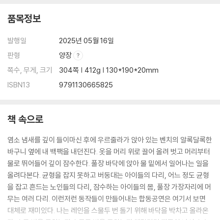
품목정보
발행일
2025년 05월 16일
판형
양장
쪽수, 무게, 크기
304쪽 | 412g | 130*190*20mm
ISBN13
9791130665825
책 속으로
염소 냄새를 깊이 들이마신 후에 우르줄라가 앉아 있는 벤치의 알록달록한
바구니 옆에 내 백팩을 내던진다. 옷을 머리 위로 끌어 올려 벗고 머리부터
물로 뛰어들어 깊이 잠수한다. 풀장 바닥에 앉아 물 밑에서 일어나는 일을
올려다본다. 균형을 잡지 못하고 버둥대는 아이들의 다리, 어느 정도 균형
을 잡고 흔드는 노인들의 다리, 잠수하는 아이들의 몸, 풀장 가장자리에 머
무는 여러 다리. 이런저런 동작들이 만들어내는 합동공연은 여기서 보면
대체로 재미있다. 나는 레인을 스물두 번 돌기 위해 바닥을 박차고 올라온