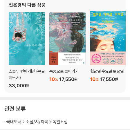
학』, 『인터넷이 끊어진 날』, 『호기심 로봇 로키』, 『이래도 안 무서
전은경
의 다른 상품
워?』, 『알록달록 손바
스물두 번째 레인 (큰글
폭풍으로 들어가기
월요일 수요일 토요일
자도서)
10
17,550
10
17,550
%
%
원
원
33,000
원
관련 분류
국내도서
소설/시/희곡
독일소설