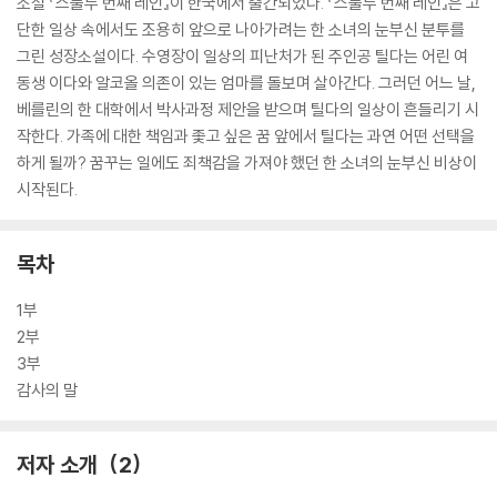
소설 『스물두 번째 레인』이 한국에서 출간되었다. 『스물두 번째 레인』은 고
단한 일상 속에서도 조용히 앞으로 나아가려는 한 소녀의 눈부신 분투를
그린 성장소설이다. 수영장이 일상의 피난처가 된 주인공 틸다는 어린 여
동생 이다와 알코올 의존이 있는 엄마를 돌보며 살아간다. 그러던 어느 날,
베를린의 한 대학에서 박사과정 제안을 받으며 틸다의 일상이 흔들리기 시
작한다. 가족에 대한 책임과 좇고 싶은 꿈 앞에서 틸다는 과연 어떤 선택을
하게 될까? 꿈꾸는 일에도 죄책감을 가져야 했던 한 소녀의 눈부신 비상이
시작된다.
목차
1부
2부
3부
감사의 말
저자 소개
2