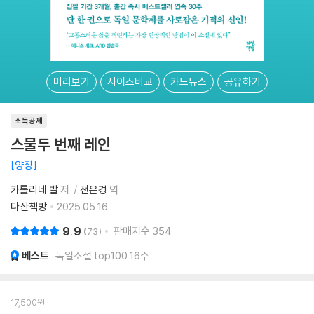
미리보기
사이즈비교
카드뉴스
공유하기
소득공제
스물두 번째 레인
양장
카롤리네 발
저
전은경
역
다산책방
2025.05.16.
9.9
판매지수
354
73
베스트
독일소설 top100 16주
17,500
원