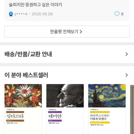
나: 이건 작별이야?
한 말들은 그녀를 침묵 속에 가둔다. 이런 상황 속에서 빅토르가 나타나며
슬피지만 응원하고 싶은 이야기
빅토르가 고개를 젓는다.
이야기는 더욱 미묘한 방향으로 흘러간다. 빅토르의 존재는 틸다에게 처음
y****4
2025.06.28.
0
빅토르: 아니, 오히려 반대지.
으로 자기 자신을 위해 선택하고 싶다는 욕망을 일깨운다. 그렇게 모든 것
나: 작별의 반대가 뭔데?
이 흔들리기 시작한 여름, 틸다는 처음으로 자신에게 묻는다. ‘이제는, 나를
그가 생각에 잠긴다.
한줄평 전체보기
위해 살아도 될까?’
빅토르: 도착?
나: 왜 물음표가 붙어?
이 작품의 특별한 점은 극적인 사건 없이도 일상을 통과하는 감정의 결을
빅토르: 나도 몰라.
배송/반품/교환 안내
끝까지 따라간다는 데 있다. 틸다는 고통스러운 삶을 고백하지 않으며, 희
빅토르: 어쩌면 너에게 하는 질문이기 때문에? 아니면 네가 더 나은 말을
망을 말하지도 않는다. 하지만 매일 스물두 번 수영장을 돌고, 매일 여동생
떠올릴 수도 있으니까?
의 그림을 바라보고, 매일 같은 트램을 타는 반복 속에서 점차 자신의 감정
나: 나에게 하는 질문이라면, 내 대답은 ‘응’이야.
이 분야 베스트셀러
과 삶의 가능성을 마주한다. 작가는 이 단단한 성장의 서사를 통해 말한다.
나: 도착이 좋다고 생각해.
누구에게나 인생에는 그저 ‘버텨야만 하는’ 시간이 있고, 그 시간을 통과해
빅토르가 미소 짓는다.
내는 용기가 필요하다고. 『스물두 번째 레인』은 바로 그 시간을 견디는 법
빅토르: 좋아.
에 관한 이야기다. 그리고 견딘다는 것이 단순한 인내가 아닌, 자신만의 방
나는 그에게 키스한다. 작별이 아니라 도착임을 이제 알게 됐으니 큰 부담
식을 찾아가는 능동적인 행위임을 보여준다. 독일의 작은 마을을 배경으로
이 사라진다.
한 이 이야기가 전 세계 독자들에게 긴 여운을 남기는 이유다. 틸다의 고요
--- p.282
한 저항과 조용한 사랑은, 읽는 이로 하여금 자기 자신만의 ‘레인’을 떠올리
게 만든다.