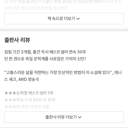
다. 스무 번을 돌았는지 스물두 번을 돌았는지 헷갈리면 짜증이 나서 스스
로에 대한 벌칙으로 다섯 번을 추가한다.
--- p.11
책 속으로 더보기
아침이면 전철을 타고 학교에 가고, 두 명의 박사 과정 학생들과 함께 연구
실을 사용하겠지. 그곳에서는 내가 원하는 만큼 얼마든지 계산하고, 책을
출판사 리뷰
읽고, 일을 하고, 그사이에 학생 식당에서 식사를 하고 커피를 마시며 쉴 거
야. 커피 메이커 옆 찬장에는 내 컵이 있을 테고. 저녁이면 집에 가서 발코
집필 기간 3개월, 출간 즉시 베스트셀러 연속 30주
니에 앉아 어쩌면 맥주나 와인을 한잔 마시고, 해넘이를 보면서 이다에게
단 한 권으로 독일 문학계를 사로잡은 기적의 신인!
전화를 할 테지. 이다는 그날 있었던 일을 말하고, 좋아하게 된 남자아이나
여자아이, 자기가 그린 그림들, 상태가 좋을 때도 있고 나쁠 때도 있는 엄마
“고통스러운 삶을 직면하는 가장 인상적인 방법이 이 소설에 있다”_데니
에 대해 이야기할 거야. 그러다가 문득 트위티 잠옷 차림으로 겁에 질려 창
스 셰크, ARD 방송국
백한 얼굴로 내 앞에 서 있던 금요일 밤 이다의 모습을 떠올린다.
--- pp.73-74
★★★슈피겔 베스트셀러 1위
★★★독일 누적 80만 부 판매
마를레네: 내가 한마디 해둘게. 난 언젠가 너를 여기서 데리고 나갈 거야.
★★★전 세계 13개국 수출
이다가 열여덟 살이 될 때까지 여기서 썩을 순 없어. 틸다, 너도 혼자 잘 해
★★★그리멜스하우젠 후원상 수상
출판사 리뷰 더보기
냈잖아.
★★★울라-한 작가상 수상
마치 자기가 나를 여기서 데리고 나갈 수 있다는 듯이. 나는 이따금 마를레
★★★1,000개의 독립서점이 가장 사랑한 책