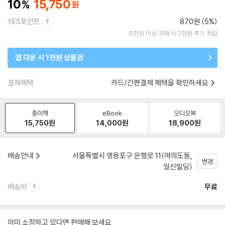
10
15,750
YES포인트
870원 (5%)
5만원 이상 구매 시 2천원 추가 적립
앱 다운 시 1천원 상품권
결제혜택
카드/간편결제 혜택을 확인하세요
종이책
eBook
오디오북
15,750
원
14,000
원
18,900
원
배송안내
서울특별시 영등포구 은행로 11(여의도동,
변경
일신빌딩)
배송비
무료
이미 소장하고 있다면 판매해 보세요.