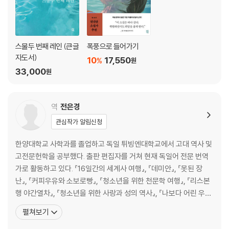
스물두 번째 레인 (큰글
폭풍으로 들어가기
자도서)
10
17,550
%
원
33,000
원
역
전은경
관심작가 알림신청
한양대학교 사학과를 졸업하고 독일 튀빙엔대학교에서 고대 역사 및
고전문헌학을 공부했다. 출판 편집자를 거쳐 현재 독일어 전문 번역
가로 활동하고 있다. 『16일간의 세계사 여행』, 『데미안』, 『못된 장
난』, 『커피우유와 소보로빵』, 『청소년을 위한 천문학 여행』, 『리스본
행 야간열차』, 『청소년을 위한 사랑과 성의 역사』, 『나보다 어린 우리
누나』, 『꿈꾸는 책들의 미로』, 『아침 식사로 공기 한 모금』, 『열아홉,
펼쳐보기
자살 일기』, 『가르쳐 주세요!』, 『아인슈타인의 청소년을 위한 물리