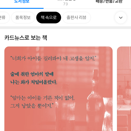
도서정보
배송/반품/교환
73
분류
품목정보
책 속으로
출판사 리뷰
카드뉴스로 보는 책