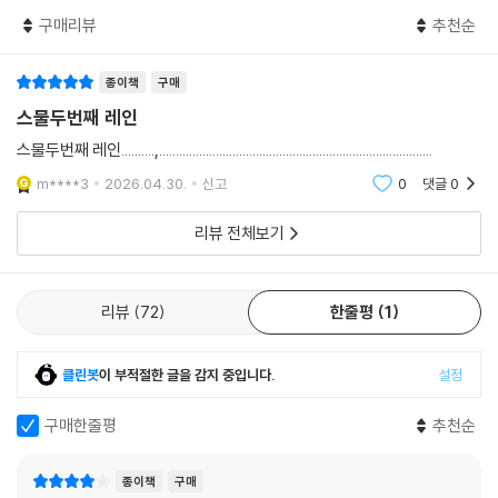
싶다”라는 작가의 바람이 빠른 시간 내에 현실이 될 수도 있겠다는 생각이
에 마를레네가 돌아왔다. 그 후에는 이반이 떠났다. 마를레네는 혼자 암스
구매리뷰
추천순
들 만큼, 이 작품은 단단하고 섬세하며 무엇보다 진실하다. 『스물두 번째
테르담으로 갔고, 그러는 내내 나는 이곳에 남았다. 나는 내내 이곳에 있었
레인』은 단순한 데뷔작이 아니라, 오래도록 마음에 남을 첫 문장의 시작이
다. 대학 입학 자격시험 이후로 6년 내내, 친구들이 떠나고, 이사하고, 여행
종이책
구매
다.
가고, 한 친구는 죽는 내내 나는 6년 동안 이곳에서 일하고, 공부하고, 이다
스물두번째 레인
를 돌보고, 마를레네나 레온이 가끔 방문하면 기뻐했다. 마치 할머니처럼.
가족이라는 무게를 짊어진 당신에게 건네는
스물두번째 레인..........,..................................................................................
--- p.104
어른을 위한 가슴 뭉클한 성장소설
m****3
2026.04.30.
신고
0
댓글
0
엄마: 베를린으로 꺼져버려. 도대체 뭐가 문제인지 모르겠네.
“이제는 나를 위해 살아도 될까?”
리뷰 전체보기
나: 이다는 어떻게 해?
엄마: 이다는 열 살이야. 열 살이면 예전에는 아이도 키웠어.
『스물두 번째 레인』은 고단한 일상 속에서도 조용히 앞으로 나아가려는 한
나: 아니, 엄마. 열 살이면 예전에도 아이를 키우지 않았어. 그리고 돌봐줘
소녀의 눈부신 분투를 그린 성장소설이다. 수영장이 일상의 피난처가 된
리뷰
72
한줄평
1
야 할 아이와 돌봐야 할 알코올중독자 엄마 사이에는 차이가 있어. 나는 첫
주인공 틸다는, 어린 여동생 이다와 알코올의존증인 엄마를 돌보며 살아간
번째를 선택할 거야.
다. 꿈꾸는 것조차 사치로 여겨지는 환경 속에서 그녀는 매일 수영장을 찾
엄마: 흥, 하지만 여기가 지금 소원을 말하는 자리는 아니니까. 아이 기르기
클린봇
이 부적절한 글을 감지 중입니다.
설정
아 레인을 스물두 번 돈다. 그러던 어느 날, 베를린의 한 대학에서 박사 과
는 빌어먹을 짓이라는 걸 내 경험상 확실하게 말할 수 있지.
정 제안을 받으며 틸다의 일상이 흔들리기 시작한다. 수많은 밤, 이다의 잠
나: 엄마는 아이를 기른 적이 없어. 그저 낳았을 뿐이지.
구매한줄평
추천순
든 얼굴을 보며 결심했던 ‘여기 남겠다’라는 선택은 그 가능성 앞에서 갈 곳
--- p.229
을 잃고 갈팡질팡한다. ‘이다를 두고 떠나도 될까? 엄마가 이다를 돌볼 수
종이책
구매
없을 텐데?’ 떠나야 한다는 사실을 알고 있지만, 쉽게 입 밖으로 꺼내지 못