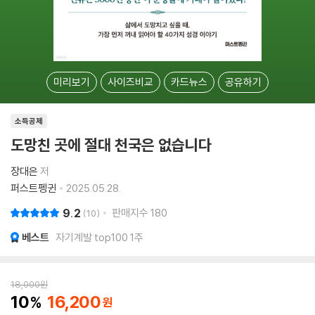
미리보기
사이즈비교
카드뉴스
공유하기
소득공제
도망친 곳에 절대 천국은 없습니다
장대은
저
퍼스트펭귄
2025.05.28.
9.2
판매지수
180
10
베스트
자기계발 top100 1주
18,000
원
10
16,200