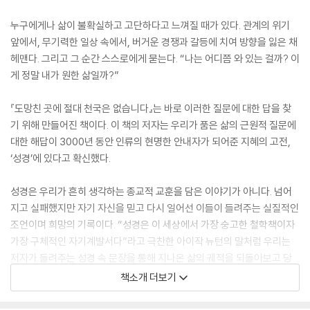
누구에게나 삶이 불확실하고 고단하다고 느껴질 때가 있다. 관계의 위기
앞에서, 무기력한 일상 속에서, 버거운 경쟁과 갈등에 치여 방향을 잃은 채
헤맨다. 그리고 그 순간 스스로에게 묻는다. “나는 어디쯤 와 있는 걸까? 이
게 정말 내가 원한 삶일까?”
『도망친 곳에 절대 천국은 없습니다』는 바로 이러한 질문에 대한 답을 찾
기 위해 만들어진 책이다. 이 책의 저자는 우리가 품은 삶의 근원적 질문에
대한 해답이 3000년 동안 인류의 현명한 안내자가 되어준 지혜의 고전,
‘성경’에 있다고 확신했다.
성경은 우리가 흔히 생각하는 종교적 교훈을 담은 이야기가 아니다. 넘어
지고 실패했지만 자기 자신을 믿고 다시 일어선 이들이 들려주는 실질적인
조언이며 희망의 기록이다. “성경은 이 세상에서 가장 숭고한 철학책이자
가장 구체적인 자기계발서다”라고 극찬한 아이작 뉴턴의 말처럼 우리는
저자가 들려주는 성경 속 문장을 통해 지나온 삶의 궤적을 되돌아보고 당
당하게 앞으로 나아갈 수 있는 뜨거운 격려와 용기를 얻을 수 있게 된다.
책소개 더보기
힘들 때 도망치는 일은 가장 쉬운 선택이다. 하지만 우리가 잊지 말아야 할