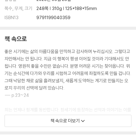
쪽수, 무게, 크기
248쪽 | 310g | 125*188*15mm
ISBN13
9791199040359
책 속으로
좋은 시기에는 삶의 아름다움을 만끽하고 감사하며 누리십시오. 그렇다고
자만해서는 안 됩니다. 지금 이 행복이 평생 이어질 것이라 기대해서도 안
됩니다. 영원히 좋을 수만은 없습니다. 분명 어려운 시기는 찾아옵니다. 위
기는 순식간에 다가와 우리를 시험하고 어려움에 좌절하도록 만들 겁니다.
그때 낙담한 채로 삶을 흘려보낼지, 새롭게 도약하는 계기로 만들지는 오
로지 우리의 선택에 달려 있습니다.
--- p.23~24
죄는 언제나 핑계를 동반합니다. 창세기에 등장하는 선악과 이야기는 이를
명확하게 보여줍니다. 아담과 하와는 하나님과의 약속을 어긴 뒤 각자 핑
책 속으로 더보기
계를 대며 책임을 회피하려 했습니다. 아담은 자신의 잘못을 인정하기보다
는 “당신께서 저에게 짝지어 주신 여자가 그 나무에서 열매를 따주기에 먹