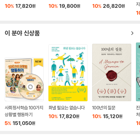
지
10
17,820
10
19,800
10
26,820
%
%
%
원
원
원
1
이 분야 신상품
사회정서학습 100가지
화낼 필요는 없습니다
100년의 질문
진
상황별 행동하기
처
10
17,820
10
15,120
%
%
원
원
5
151,050
1
%
원