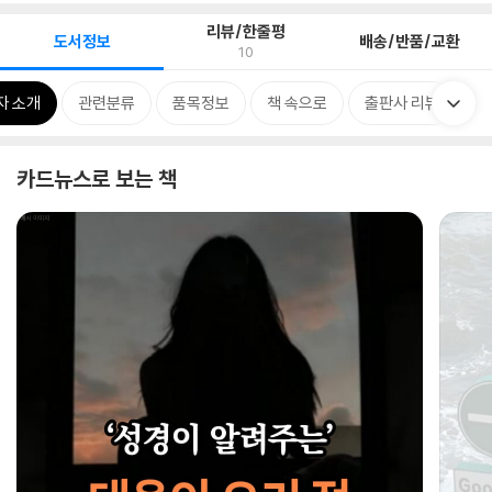
리뷰/한줄평
도서정보
배송/반품/교환
10
자 소개
관련분류
품목정보
책 속으로
출판사 리뷰
카드뉴스로 보는 책