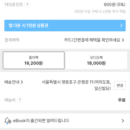
YES포인트
900원 (5%)
5만원 이상 구매 시 2천원 추가 적립
앱 다운 시 1천원 상품권
결제혜택
카드/간편결제 혜택을 확인하세요
종이책
오디오북
16,200
원
18,000
원
배송안내
서울특별시 영등포구 은행로 11(여의도동,
변경
일신빌딩)
배송비
무료
eBook이 출간되면 알려드립니다.