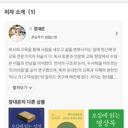
10 거만한 사람을 책망하지 말라 잠 9:8~9
11 약점을 극복하는 방법 출 4:10~12
저자 소개
1
12 피보다 진한 친구 관계 잠 18:24
13 지식을 간직하는 입과 멸망을 재촉하는 입 잠 10:10~14
14 짐은 나누어 져야 한다 출 18:13~14, 17~18
저
장대은
15 정직과 공정, 더 나은 세상을 위한 선택 레 19:11, 13, 35~36
관심작가 알림신청
16 보증을 선 자여! 어서 벗어나서 너 자신을 구하라! 잠 6:1~5
17 너희도 한때 외국인이었음을 기억하라 레 19:33~34
독서와 교육을 통해 사람을 세우고 삶을 변화시키는 일에 헌신해 온
18 하나님이 가장 싫어하는 일곱 가지 죄 잠 6:16~19
교육 전문가이자 저술가 다. 독서 토론과 인문학 교육 현장에서 수많
19 준비할수록 강해진다 민 13:1~25
은 이들과 만남을 이어왔다. 언어의 구조와 논리, 수사학을 아우르는
20 지혜자의 책망이 어리석은 자의 칭찬보다 낫다 잠 15:31~32
‘트리비움’을 깊이 연구했으며, 특히 유대인의 교육과 지혜의 원천인
21 큰 수의 법칙과 초심자 성장의 비밀 갈 6:9
‘타나 크(구약성경)’와 탈무드 연구에 매진해 왔다. 저자는 현대를 살
22 게으름의 대가는 혹독하다 잠 26:13~16
아가는 중년들이 겪는 정체성의 혼란과 방향 상실의 문제를 절실하게
펼쳐보기
23 그들은 우리의 밥이다 민 13:25~14:10
체감했 다. 화려한 스펙과 열정만으로는 더 이상 나아갈 수 없는 시점
24 미련한 사람은 쉽게 화를 내지만 슬기로운 사람은 모욕을 참는다 잠 1
에서, 저자는 수천 년간 유대 민족을 지탱해온 타나크의 지혜에 주목
장대은
의 다른 상품
2:15~20
했다. 유대 경전과 탈무드를 깊이 탐구하며
25 마른 뼈도 살아날 수 있다 에 37:1~10
26 성급함과 분노를 다스리는 지혜 잠 15:18
27 한 번의 작은 실수를 가벼이 여기지 말라 사 2:6~10