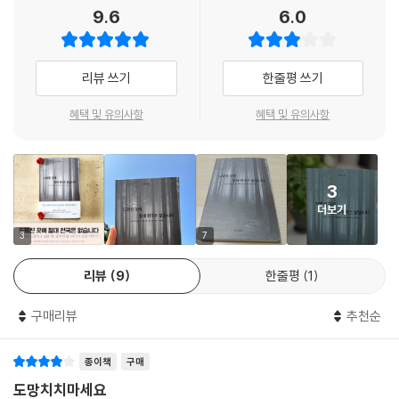
달리오
9.6
6.0
우리의 삶은 끊임없는 변화와 적응의 연속입니다. 오늘의 전문가도 언젠가
문학, 철학, 정치, 경제에 이르기까지 자신의 분야에서 탁월한 성과를 낸
는 새로운 분야의 초보자가 될 수 있습니다. 이러한 인생의 지혜를 깨닫고
이들이 이토록 성경을 극찬한 이유는 명료하다. 인내, 자존, 용서, 회복, 공
리뷰 쓰기
한줄평 쓰기
실천할 때 우리는 더욱 포용적이고 따뜻한 공동체를 만들어갈 수 있습니
감, 결단 같은 삶의 핵심 요소를 인물의 이야기로 들려줌으로써 그 안에서
다. 타인의 어려움에 공감하고 도움의 손길을 내밀 때 우리는 단순히 그들
자기 자신을 발견하게 만들기 때문이다. 아담과 하와의 선악과는 우리의
혜택 및 유의사항
혜택 및 유의사항
을 돕는 것을 넘어 나 자신을 더욱 가치 있는 존재로 만들어가고 있음을 깨
눈과 귀를 어지럽히는 유혹을 이겨낼 수 있는 지혜를, 바벨탑 이야기는 진
닫게 될 것입니다. 이것이 바로 성경이 우리에게 가르치는 사랑의 실천이
정한 소통의 중요성을, 모세와 형 아론의 이야기는 현명한 인간관계를 지
며 지혜의 적용입니다.
켜낼 수 있는 혜안을 엿볼 수 있다.
--- p.102
3
더보기
우리는 종종 타인의 눈을 신경 쓰느라 진짜 나의 삶을 놓치며 산다. 세상이
올바른 비판은 생명력이 있습니다. 우리의 일상을 나은 방향으로 이끌고
정해놓은 기준대로 사느라 정작 소중한 것을 챙기지 못한다. 하지만 우리
3
7
더 건강하고 풍요로운 삶을 살도록 만드는 축복의 선물이 되어주지요. 반
인생의 주인공은 나 자신이다. 내 삶의 주인공으로 살아가기 위한 답과 방
면 비판을 무시하고 자기 고집만 부리는 사람들도 있습니다. 잠언은 그들
리뷰
9
한줄평
1
식은 하나다. ‘스스로 삶의 목적지를 결정하고 뚜벅뚜벅 걸어나가는 것.’ 이
의 태도를 이렇게 꼬집습니다. “책망을 자주 받으면서도 고집만 부리는 사
책의 마지막 페이지가 덮이는 순간 우리는 진정한 나로 살아가는 자유로움
람은, 갑자기 무너져서 회복하지 못한다.” 비판을 수용하지 못하는 태도가
구매리뷰
추천순
과 기쁨을 만끽하게 될 것이다.
결국 삶 전체를 무너뜨릴 수 있다는 경고인데요. 우리의 삶은 거대한 사건
하나로 변화하는 것이 아닙니다. 작은 태도들이 모여 삶 속에 뿌리를 내리
종이책
구매
“성경은 이 세상에서 가장 숭고한 철학책이자
고 열매로 맺히지요. 그렇기에 값진 거름이 되어주는 타인의 비판을 긍정
가장 구체적인 자기계발서다”
도망치치마세요