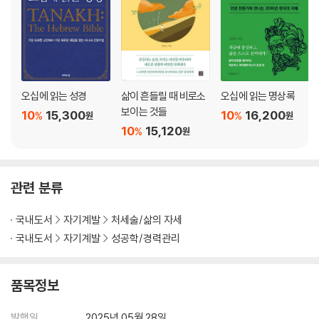
28 하나님의 네 가지 선물 전 3:12~13
29 복과 저주가 우리 앞에 놓여 있다 신 11:26~28
30 남들이 하는 말에 마음을 쓰지 말아라 전 7:21~22
31 목표를 이루지 못함도 영광이다 신 34:1~10
32 들어와도 복을 받고 나가도 복을 받는 조건 신 28:1~8
33 실천은 어렵지 않다 신 30:11~14
오십에 읽는 성경
삶이 흔들릴 때 비로소
오십에 읽는 명상록
34 성공은 혼자 이룰 수 없다 다 1:6~9
보이는 것들
10
15,300
10
16,200
%
%
원
원
35 당신의 격이 경쟁력이다 열 3:5~9
10
15,120
%
원
36 젊음과 늛음에는 서로 다른 가치가 있다 잠 20:29
37 떠날 때는 풍족했지만 돌아올 때는 빈손인 순간이 있다 룻 1:19~22
38 준비된 강점, 나의 물맷돌로 승부하기 사 17:38~51
관련 분류
39 꿈은 보호되어야 한다 잠 14:12
40 인생의 주인공은 바로 당신입니다 예 4:17
국내도서
자기계발
처세술/삶의 자세
국내도서
자기계발
성공학/경력관리
에필로그 인생의 정답은 회피 너머에 있습니다
품목정보
발행일
2025년 05월 28일