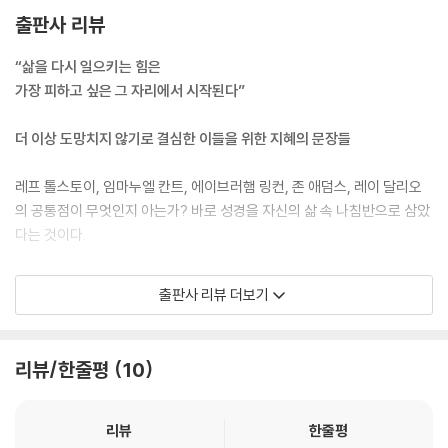
었을 뿐입니다”라고 변명했고, 하와는 “뱀이 나를 꾀므로 내가 먹었습니
출판사 리뷰
다”라고 하며 책임을 전 가했습니다. 그들의 핑계는 결코 죄를 덮어주지 않
았습니다. 오히려 책임을 회피하려는 그들의 태도를 더욱 명확하게 드러냈
“삶을 다시 일으키는 힘은
을 뿐입니다. 핑계는 단지 문제를 피하려는 눈가림일 뿐, 궁극적인 해결책
가장 피하고 싶은 그 자리에서 시작된다”
이 될 수 없습니다.
--- p.26~27
더 이상 도망치지 않기로 결심한 이들을 위한 지혜의 문장들
전도서의 이 아름다운 구절들은 인생을 살아가며 겪는 다양한 순간들을 마
레프 톨스토이, 임마누엘 칸트, 에이브러햄 링컨, 존 애덤스, 레이 달리오
치 시를 읊듯 섬세하게 그려냅니다. 태어남과 죽음, 심음과 거둠, 울음과 웃
의 공통점이 무엇인지 아는가? 바로 성경을 자신의 삶 속 나침반으로 삼았
음, 사랑과 미움 등 상반된 듯한 순간들이 모두 우리 삶의 일부임을 보여줍
다는 것이다.
니다. 더 나아가 이 모든 것들이 무작위로 일어나는 것이 아니라 각각 적절
한 때와 시기가 있다는 깊은 진리를 일깨워줍니다.
“성경은 인류에게 주어진 가장 위대한 책이다.” _레프 톨스토이
출판사 리뷰 더보기
--- p.42
“성경은 모르는 자는 세계를 절반밖에 이해하지 못한다.” _임마누엘 칸트
“이 책이 없었다면 우리는 옳고 그름을 분별할 수 없었을 것이다.” _에이
성경은 “우리가 알거니와 하나님을 사랑하는 자, 곧 그의 뜻대로 부르심을
브러햄 링컨
리뷰/한줄평
10
입은 자들에게는 모든 것이 합력하여 선을 이루느니라”라고 이야기합니
“성경에는 전 세계의 도서관보다도 더 많은 내용이 담겨 있다.” _존 애덤
다. 과거의 아픔을 내려놓고, 현재에 감사하며, 미래를 향해 한 걸음 내딛어
스
보세요. 그 작은 변화가 여러분 인생의 대반전을 만들어낼 수 있습니다.
“나는 이 책을 통해 도덕적 가치관과 투자 철학의 기초를 세웠다.” _레이
리뷰
한줄평
--- p.57~58