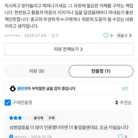
적으로 수용하고자 노력하는 자세가 필요합니다.
_ 아이작 뉴턴
직시하고 받아들이고 헤쳐나가세요. 그 과정에 필요한 지혜를 구하는 책입
--- p.119
니다. 한번읽고 틈틈히 마음이 지치거나 길을 잃었을때마다 꺼내읽기 좋은
도망이 아닌 직면으로, 포기가 아닌 회복으로!
책인듯합니다. 종교와 무관하게 누구에게나 위로와 도움이 될 수있는 내용
믿음과 신뢰는 삶에서 두려움을 이기는 강력한 도구입니다. 어떤 도전이든
이라고 생각됩니다.
그것이 처음에는 ‘거인’처럼 보일지 몰라도, 믿음과 긍정적인 마음가짐으
세상은 빠르게 변화하고 있고 우리에게 늘 새로운 것을 요구한다. 하지만
s*****o
2025.07.04.
신고
0
댓글
0
로 맞서고 이겨낸다면 그 도전은 결국 우리의 성장을 위한 ‘밥’이 될 것이라
반대로 오래되어서 더 유효한 진리가 있다. 바로 시대를 초월해 우리에게
믿고 굳건하게 앞으로 나아가야 합니다. 이러한 태도가 거대한 거인을 무
깊은 깨달음과 통찰을 주는 성경 속 문장들이다. 톨스토이, 칸트, 마터 테레
리뷰 전체보기
너뜨릴 수 있습니다.
사, 마틴 루터 킹, 빅터 프랭클처럼 각 시대를 이끌었던 현자들은 물론이고
--- p.140
지금도 전 세계 수천만 독자들이 성경 속 문장으로 마음을 다잡고 온전한
스스로의 삶을 향해 당당히 뛰어들고 있다.
리뷰
9
한줄평
1
오늘, 여러분의 삶을 이끄는 핵심 원칙은 무엇인지 돌아보세요. 그리고 그
원칙을 일상의 작은 선택들 속에서 실천해 나가세요. 그것이 바로 여러분
저자는 이렇게 말한다. “성경은 절대자에 대한 믿음 너머 인간의 삶에 대한
클린봇
이 부적절한 글을 감지 중입니다.
설정
삶의 복리 효과를 만들어내는 시작점이 될 것입니다. 시간이 지나 여러분
깊은 통찰을 제공하며 자신의 내면과 마주할 용기를 준다.” 그렇다. 진실된
의 노력이 차곡차곡 쌓이게 되면 상상도 못 했던 축복과 성공을 경험하게
믿음은 자기 자신을 믿고 나아가는 내면의 힘에 대한 존중이자 의지이며
구매한줄평
추천순
될 것입니다. 이것이 바로 ‘들어와도 복을 받고 나가도 복을 받을 것이다’라
진짜 삶에 뛰어드는 결단이다. 그리고 그 믿음이 단단해질 때 비로소 우리
는 말의 진정한 의미입니다.
의 삶은 변화될 수 있다.
--- p.196~197
종이책
구매
성경말씀을 더 많이 인용했더라면 더 좋았을텐데요..조금 아쉽습니다
믿음은 바라는 것들의 실상이요
홀로 걷는 길은 외롭고 힘들 수 있지만 뜻을 함께하는 이들이 있다면 그 여
보이지 않는 것들의 증거니
w***s
2025.10.28.
0