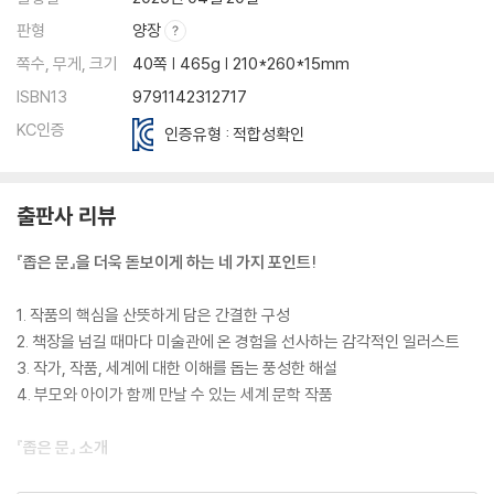
판형
양장
쪽수, 무게, 크기
40쪽 | 465g | 210*260*15mm
ISBN13
9791142312717
KC인증
인증유형 : 적합성확인
출판사 리뷰
『좁은 문』을 더욱 돋보이게 하는 네 가지 포인트!
1. 작품의 핵심을 산뜻하게 담은 간결한 구성
2. 책장을 넘길 때마다 미술관에 온 경험을 선사하는 감각적인 일러스트
3. 작가, 작품, 세계에 대한 이해를 돕는 풍성한 해설
4. 부모와 아이가 함께 만날 수 있는 세계 문학 작품
『좁은 문』 소개