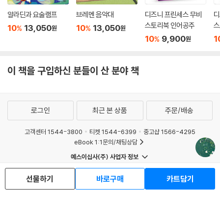
알라딘과 요술램프
브레멘 음악대
디즈니 프린세스 무비
디
스토리북 인어공주
스
10
13,050
10
13,050
%
%
원
원
10
9,900
1
%
원
이 책을 구입하신 분들이 산 분야 책
로그인
최근 본 상품
주문/배송
고객센터 1544-3800
티켓 1544-6399
중고샵 1566-4295
eBook 1:1문의/채팅상담
예스이십사(주) 사업자 정보
이용약관
개인정보처리방침
청소년보호정책
선물하기
바로구매
카트담기
PC버전
회사소개
거래처관계자께
도서홍보
광고
Copyright © YES24 Corp. All Rights Reserved.
MATOM1