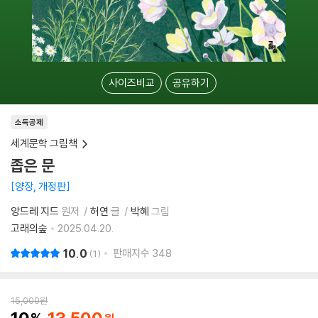
사이즈비교
공유하기
소득공제
세계문학 그림책
좁은 문
양장, 개정판
앙드레 지드
원저
허연
글
박혜
그림
고래의숲
2025.04.20.
10.0
판매지수
348
1
15,000
원