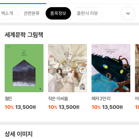
책소개
관련분류
품목정보
출판사 리뷰
세계문학 그림책
월든
작은 아씨들
해저 2만 리
어
10
13,500
10
13,500
10
13,500
1
%
%
%
원
원
원
상세 이미지