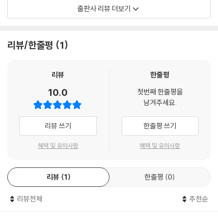
아버지가 일찍 돌아가신 제롬은 매번 방학을 외삼촌 집에 가서 보냈다.
출판사 리뷰 더보기
우수에 찬 알리사에게 매력을 느껴 가던 어느 날 제롱은
알리사가 촉촉해진 눈으로 무릎을 꿇고 기도하는 모습을 보고 사랑에 빠진
다.
리뷰/한줄평
1
그의 일생을 결정지어 버린 사랑은 그렇게 시작되는데…….
순수함과 본능 사이에서 고뇌하는 제롬과 알리사의 비극적인 사랑 이야기
리뷰
한줄평
를 통해
10.0
첫번째 한줄평을
우리는 어떤 삶의 진실을 마주하게 될까?
남겨주세요.
리뷰 쓰기
한줄평 쓰기
혜택 및 유의사항
혜택 및 유의사항
리뷰
1
한줄평
0
리뷰전체
추천순