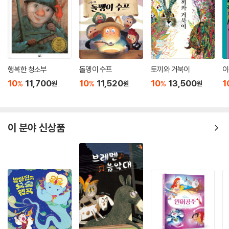
행복한 청소부
돌멩이 수프
토끼와 거북이
이
10
11,700
10
11,520
10
13,500
1
%
%
%
원
원
원
이 분야 신상품