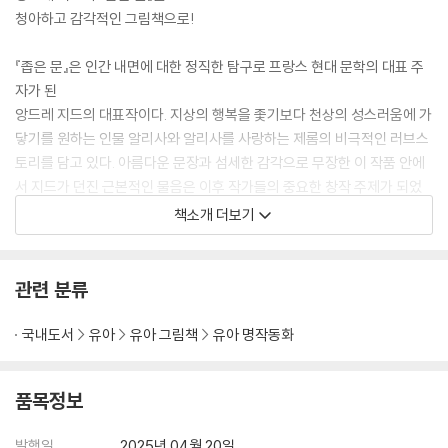
청아하고 감각적인 그림책으로!
『좁은 문』은 인간 내면에 대한 정직한 탐구로 프랑스 현대 문학의 대표 주
자가 된
앙드레 지드의 대표작이다. 지상의 행복을 좇기보다 천상의 성스러움에 가
닿기를 원하는 인물 알리사와 알리사를 사랑하는 제롬의 비극적인 러브스
토리를 담고 있다. 아름다운 문장과 섬세한 감각으로 무장한 이 작품 안에
서 지드가 던진 근본적인 물음은 이후 작가들의 중요한 창작 주제가 되었
다고 평가받는다. 난해하고 지루할 것 같은 부담감에 선뜻 도전하지 못했
책소개 더보기
던 고전의 장벽을 훌쩍 뛰어넘어 위대한 작가 앙드레 지드의 대표작을 만
나 보자.
관련 분류
국내도서
유아
유아 그림책
유아 명작동화
품목정보
발행일
2025년 04월 20일