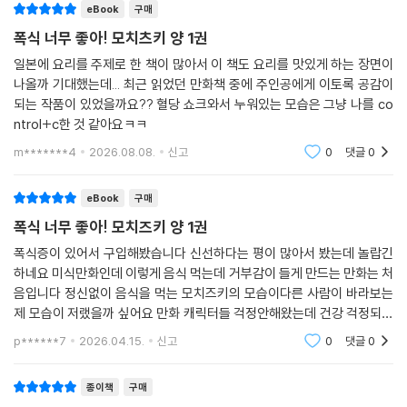
eBook
구매
폭식 너무 좋아! 모치츠키 양 1권
일본에 요리를 주제로 한 책이 많아서 이 책도 요리를 맛있게 하는 장면이
나올까 기대했는데... 최근 읽었던 만화책 중에 주인공에게 이토록 공감이
되는 작품이 있었을까요?? 혈당 쇼크와서 누워있는 모습은 그냥 나를 co
ntrol+c한 것 같아요ㅋㅋ
m*******4
2026.08.08.
신고
0
댓글
0
eBook
구매
폭식 너무 좋아! 모치즈키 양 1권
폭식증이 있어서 구입해봤습니다 신선하다는 평이 많아서 봤는데 놀랍긴
하네요 미식만화인데 이렇게 음식 먹는데 거부감이 들게 만드는 만화는 처
음입니다 정신없이 음식을 먹는 모치즈키의 모습이다른 사람이 바라보는
제 모습이 저랬을까 싶어요 만화 캐릭터들 걱정안해왔는데 건강 걱정되는
주인공이네요
p******7
2026.04.15.
신고
0
댓글
0
종이책
구매