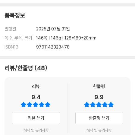
품목정보
발행일
2025년 07월 31일
쪽수, 무게, 크기
146쪽 | 146g | 128*180*20mm
ISBN13
9791142323478
리뷰/한줄평
48
리뷰
한줄평
9.4
9.9
리뷰 쓰기
한줄평 쓰기
혜택 및 유의사항
혜택 및 유의사항