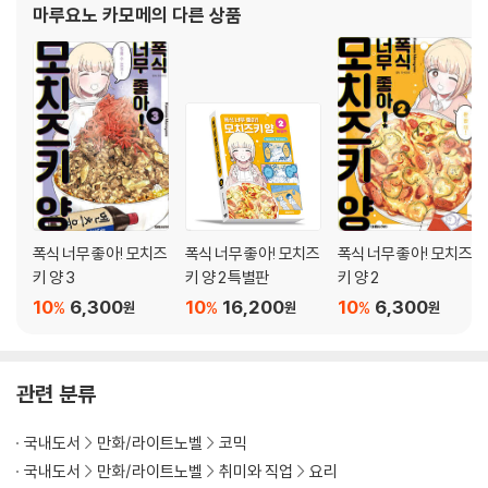
마루요노 카모메
의 다른 상품
폭식 너무 좋아! 모치즈
폭식 너무 좋아! 모치즈
폭식 너무 좋아! 모치즈
키 양 3
키 양 2 특별판
키 양 2
10
6,300
10
16,200
10
6,300
%
%
%
원
원
원
관련 분류
국내도서
만화/라이트노벨
코믹
국내도서
만화/라이트노벨
취미와 직업
요리