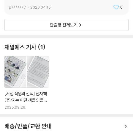
재밌습니다 신선하네요
p******7
2026.04.15.
0
한줄평 전체보기
채널예스 기사
1
[서점 직원의 선택] 전자책
담당자는 어떤 책을 읽을
까?
2025.09.26.
배송/반품/교환 안내