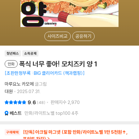
사이즈비교
공유하기
청년패스
소득공제
폭식 너무 좋아! 모치즈키 양 1
만화
초판한정부록 : BIG 클리어카드 (책과랩핑)
마루요노 카모메
글그림
대원
2025.07.31.
9.6
판매지수
2,970
48
베스트
만화/라이트노벨 top100 4주
[단독] 아크릴 마그넷 (포함 만화/라이트노벨 1만 5천원↑,
구매혜택
포인트 차감)