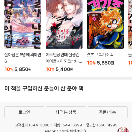
살아남은 6명에 의하면
여주인공인데 잘생긴
렛츠고 괴기조 4
돌
6
아이돌♂이 되었습니
10
5,850
1
%
원
다?! 3
10
5,850
10
5,400
%
%
원
원
이 책을 구입하신 분들이 산 분야 책
로그인
최근 본 상품
주문/배송
고객센터 1544-3800
티켓 1544-6399
중고샵 1566-4295