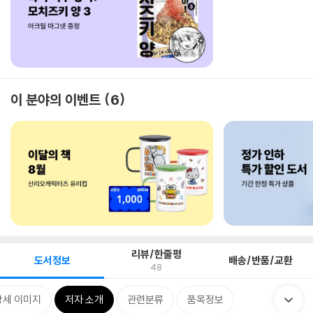
이 분야의 이벤트
6
리뷰/한줄평
도서정보
배송/반품/교환
48
상세 이미지
저자 소개
관련분류
품목정보