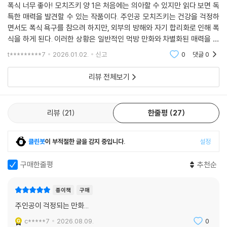
good
폭식 너무 좋아! 모치즈키 양 1은 처음에는 의아할 수 있지만 읽다 보면 독
특한 매력을 발견할 수 있는 작품이다. 주인공 모치즈키는 건강을 걱정하
면서도 폭식 욕구를 참으려 하지만, 외부의 방해와 자기 합리화로 인해 폭
식을 하게 된다. 이러한 상황은 일반적인 먹방 만화와 차별화된 매력을 지
니며, 모치즈키의 자기 변명이 공감할 수 있어 재미있다 굿굿 먹는거에 진
t*********7
2026.01.02.
신고
0
댓글
0
심이고 좋아하시
리뷰 전체보기
리뷰
21
한줄평
27
클린봇
이 부적절한 글을 감지 중입니다.
설정
구매한줄평
추천순
종이책
구매
주인공이 걱정되는 만화...