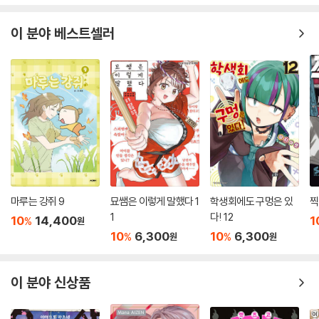
이 분야 베스트셀러
마루는 강쥐 9
묘쌤은 이렇게 말했다 1
학생회에도 구멍은 있
찍
1
다! 12
10
14,400
1
%
원
10
6,300
10
6,300
%
%
원
원
이 분야 신상품