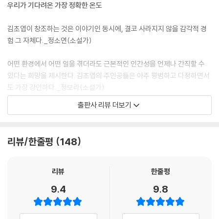
고 싶은 바를 담아내지. 정확히 기록된 언어가 하는 역할이야. 그렇지만 그
우리가 기다려온 가장 정확한 온도
것뿐만은 아니야. 진동새들은 무언가 정보 외의 다른 것도 가지고 있었지.
나는 그것을 ‘느낄’ 수는 있었지만, 그것의 기능이 무엇인지는 도무지 짐작
김초엽이 창조하는 것은 이야기인 동시에, 결코 사라지지 않을 감각적 경
이 가지 않았어.
험 그 자체다._정소연(소설가)
--- p.124 「진동새와 손편지」 중에서
어떤 환경에서 어떤 일을 겪더라도 근본적인 인간성을 언제나 간직할 수
- 할머니, 나 몽이 아니고 모아인데.
있다는 희망을 제시한다. 김초엽의 주인공들은 아주 평범하고 다정하면서
- 몽이도 모아도 다 내 손녀지. 내가 꼭 당부할 것이 있는데 그걸 못 전했다.
도 가장 강인하다._정보라(소설가)
- 그게 뭔데요? 지금 나 여기 있으니까 말하면 되지.
출판사 리뷰 더보기
- 한 번은 돌아와야 한다. 알겠지? 그래야 다시 나아갈 수도 있다.
김초엽이 이끄는 곳이라면 어디든 가고 싶다. 관찰의 마술사가 우리에게
--- p.159 「소금물 주파수」 중에서
남긴 고요와 소란의 문장을 따라 함께 지도를 완성해간다._이다혜(작가,
《씨네21》 기자)
리뷰/한줄평
148
어쩌면 그건 인간의 슬픈 한계일지도 모릅니다. 영혼 없는 사물의 고유한
목소리를 온전히 들을 수 없는 인간은, 사물의 소리를 갈망할 때조차 우리
이 시대 한국인이 삶과 세계를 어떻게 이해했는지 알아보기 위해 김초엽의
자신의 모습에 빗대어 그 본질을 상상할 수밖에 없으니까요.
소설을 찾아 읽는 것은 너무나 자연스러운 일이다._배명훈(소설가)
리뷰
한줄평
--- p.229 「고요와 소란」 중에서
9.4
9.8
네 갈망과 나아감, 변화를 격려한다고. 깨어지고 망가지는 과정 또한 변화
몰두는 규칙이다. 몰두는 이 세계가 마치 물리적 현실인것처럼 살아가는
라고. 네 삶 전체를 응원한다고._김보영(소설가)
행위다. 몰두는 이 세계가 거짓이라는 사실에서 모른 척 눈을 돌리고, 모두