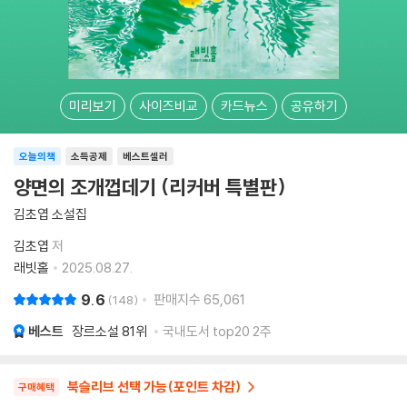
미리보기
사이즈비교
카드뉴스
공유하기
오늘의책
소득공제
베스트셀러
양면의 조개껍데기 (리커버 특별판)
김초엽 소설집
김초엽
저
래빗홀
2025.08.27.
9.6
판매지수
65,061
148
베스트
장르소설
81위
국내도서 top20 2주
북슬리브 선택 가능(포인트 차감)
구매혜택