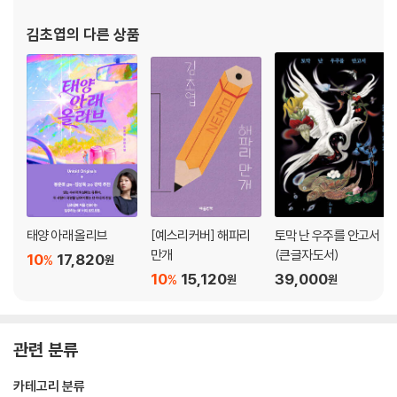
김초엽
의 다른 상품
태양 아래 올리브
[예스리커버] 해파리
토막 난 우주를 안고서
만개
(큰글자도서)
10
17,820
%
원
10
15,120
39,000
%
원
원
관련 분류
카테고리 분류