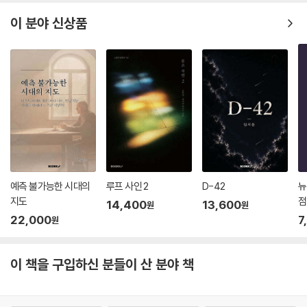
이 분야 신상품
예측 불가능한 시대의
루프 사인 2
D-42
뉴
지도
점
14,400
13,600
원
원
22,000
7
원
이 책을 구입하신 분들이 산 분야 책