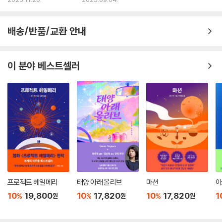
닐까”
2025.11.20.
2025.09.04.
배송/반품/교환 안내
이 분야 베스트셀러
프로젝트 헤일메리
태양 아래 올리브
마션
아
10
19,800
10
17,820
10
17,820
1
%
%
%
원
원
원