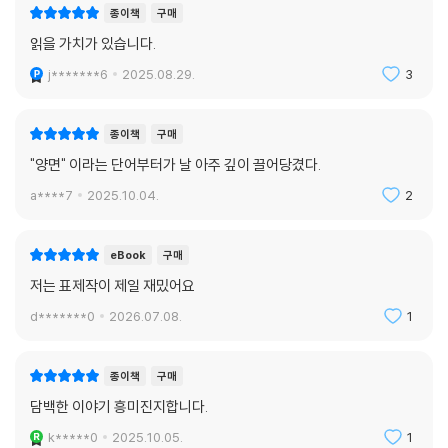
인간 존재와 그 기반의 우주를 이해해보려는 부단한 노력의 흔적이 담긴
‘탐색’ 연작이라고 불릴 만하다. 우리가 일상 세계를 이해하는 방식의 납작
종이책
구매
함과 편리함에서 벗어나 기존의 관념을 뒤집고 굳은 프레임을 깨버리는 이
읽을 가치가 있습니다.
작품들은 집요하게 이유를 묻고 논리를 세우며 관찰하고 증명해내는 에너
j*******6
2025.08.29.
3
지로 가득하다. ‘믿고 싶지 않은 방식으로 현존하는 신의 얼굴’ ‘살아 있음
을 증명할 수 없는 세계에서의 존재 가능성’ ‘내가 속한 우주에서 엇갈린 사
람의 도약’ 등 쉽게 답할 수 없는 물음들을 끈질기게 탐구하며 진실을 향해
종이책
구매
조금씩 접근하는 이들의 발걸음에 독자도 자신의 발을 가만히 대어보게 된
"양면" 이라는 단어부터가 날 아주 깊이 끌어당겼다.
다.
a****7
2025.10.04.
2
비현실을 통해서, 분열하는 목소리를 통해서, 설명되지 않는 방식으로 존
재하고 감각되는 몸을 통해서 전달되는 이 소설들은 확실히 낯선 방향으로
eBook
구매
향한다. 이는 낯섦의 경험이 어떻게 변화를 초래하는지를 현실적으로 보여
저는 표제작이 제일 재밌어요
준다. 어쩌면 이해할 수 있을지도, 언젠가 도달할지도 모른다는 착각과 함
께. - 심완선, 〈불가능할 줄 알면서도, 알기 때문에 - 김초엽론〉 중에서
d*******0
2026.07.08.
1
김초엽은 가장 낯선 세계에 우리를 데려가 상상해본 적 없는 존재들과 만
종이책
구매
나게 하고 알지 못했던 감각을 깨운다. 그러면서도 오래 기다려온 사랑과
담백한 이야기 흥미진지합니다.
배반되지 않은 작은 신뢰를 가만히 들여다보며 연약한 마음 한구석에 거대