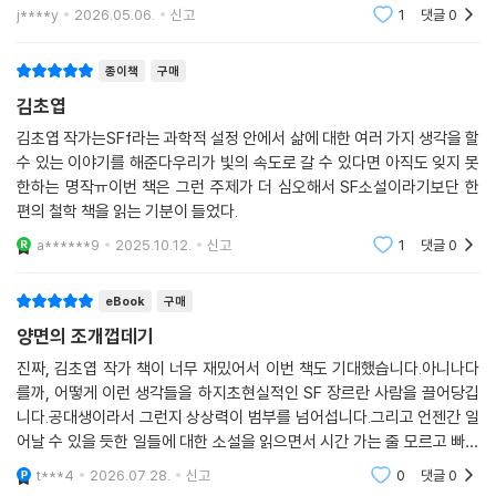
때마다 느끼는 '어렵다', '낯설다', '모른다'는 감각이 역으
검푸른 물의 세계가 우리를 압도한다. 광활한 공간 속에서 오직 우리만이
로 평소에 내가 얼마나 새로운 감각이 없는 생활을 하고
바다를 마주하고 있다. 나는 이 거대한 외로움을 직면하는 것이 두려웠었
j****y
2026.05.06.
신고
1
댓글
0
있는지 깨닫게 하고, 더 나이 들기 전에 새로운 걸 배우고
다. 하지만 레몬은 진작 알고 있었던 것이다. 이 외로운 세계가, 그렇기에
싶은 욕구를 자극하기 때문이다. 소설가
얼마나 자유로운지. (〈양면의 조개껍데기〉)
종이책
구매
김초엽
전반부에 배치된 〈수브다니의 여름휴가〉와 〈양면의 조개껍데기〉는 우리가
김초엽 작가는SFf라는 과학적 설정 안에서 삶에 대한 여러 가지 생각을 할
‘정상’이라고 규정하는 것, 으레 당연하게 여기고 모두에게 강요하는 익숙
수 있는 이야기를 해준다우리가 빛의 속도로 갈 수 있다면 아직도 잊지 못
한 욕망들에 물음을 던진다. 인간이 아닌 존재가 되려는 열망에, 자신의 생
한하는 명작ㅠ이번 책은 그런 주제가 더 심오해서 SF소설이라기보단 한
물학적 성별과의 부조화 감정에, 비독점적인 애정 관계를 맺고자 하는 의
편의 철학 책을 읽는 기분이 들었다.
지에 특별한 이유가 필요할까. 김초엽의 소설을 따라가다 보면 이러한 질
a******9
2025.10.12.
신고
1
댓글
0
문을 자연스럽게 마주하게 되는데, 소설의 수용자는 일방적으로 작가의 메
시지를 수신하는 방식이 아니라 직접 여러 입장에 자신을 대입하고 공감하
eBook
구매
고 진동하는 공간을 제공받는다. 사랑과 질투, 소유, 증오와 같은 다양한 감
정을 경유하면서 이야기는 생동감을 부여받고, 모든 인물은 자신만의 입체
양면의 조개껍데기
적인 색감으로 반짝인다.
진짜, 김초엽 작가 책이 너무 재밌어서 이번 책도 기대했습니다.아니나다
를까, 어떻게 이런 생각들을 하지초현실적인 SF 장르란 사람을 끌어당깁
나와 세계를 이해하려는 부단한 노력
니다.공대생이라서 그런지 상상력이 범부를 넘어섭니다.그리고 언젠간 일
프레임을 깨고 관념을 뒤집는 첨단의 소설 실험실
어날 수 있을 듯한 일들에 대한 소설을 읽으면서 시간 가는 줄 모르고 빠져
듭니다.