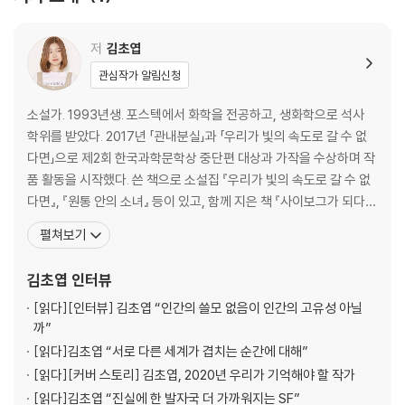
인간을 정의하는 방식을 시대에 따라 변화하지만, 작가는 “우리가 스스로
부여하고 싶은 고유성, 끝내 붙들고 싶은 어떤 소중한 가치가 있다면 그건
저
김초엽
오히려 인간이 가지고 있는 근원적 한계에 있을 것 같”다는 이야기를 남긴
관심작가 알림신청
다. 항상 엇갈리면서도, 불완전한 대화 끝에 오해하고 돌아서더라도, 끝까
지 놓지 않는 작은 믿음이 김초엽의 소설에 남아 있다. 언제나처럼, 아주 작
소설가. 1993년생. 포스텍에서 화학을 전공하고, 생화학으로 석사
은 가능성의 빛으로.
학위를 받았다. 2017년 「관내분실」과 「우리가 빛의 속도로 갈 수 없
다면」으로 제2회 한국과학문학상 중단편 대상과 가작을 수상하며 작
품 활동을 시작했다. 쓴 책으로 소설집 『우리가 빛의 속도로 갈 수 없
다면』, 『원통 안의 소녀』 등이 있고, 함께 지은 책 『사이보그가 되다』
가 있고, 여러 앤솔러지에 참여했다. 2019년 오늘의 작가상, 2020년
펼쳐보기
문학동네 젊은작가상을 수상했다. 2021년도 한국 문학의 미래가 될
젊은 작가 투표에서 1위 하였다. 우주에 대해 상상하는 걸 좋아하지만
김초엽
인터뷰
우주에 직접 가고
[읽다]
[인터뷰] 김초엽 “인간의 쓸모 없음이 인간의 고유성 아닐
까”
[읽다]
김초엽 “서로 다른 세계가 겹치는 순간에 대해”
[읽다]
[커버 스토리] 김초엽, 2020년 우리가 기억해야 할 작가
[읽다]
김초엽 “진실에 한 발자국 더 가까워지는 SF”