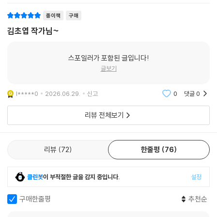
t***4
2026.07.28.
신고
0
댓글
0
“빙하의 소리를 있는 그대로 녹음한다고 했을 때조차도, 그 소리에는 듣는
나의 의도와 관점이 담겨 있었으니까요. 그렇게 생각한다면, 사물의 영혼
종이책
구매
이라는 개념은 목적 소리와 완전히 분리할 수 없었던 인간의 ‘관점’의 흔적
김초엽 작가님~
이겠지요.” (〈고요와 소란〉)
“이젠 이 세계와 나와 당신이 큐비트로 구성된 시뮬레이션이라는 사실을
스포일러가 포함된 글입니다!
의식하지 않을 수 없어. 얼마 전부터 감각이 겉돌기 시작했어. (…) 빨강이
글보기
빨강 같지 않고, 단맛이 단맛 같지 않아. 긴장하면 땀이 나거나 심장이 빠르
게 뛰는 것도 기이하게 느껴지고.” (〈달고 미지근한 슬픔〉)
l*****0
2026.06.29.
신고
0
댓글
0
수없이 많은 세계를 상상하는데, 왜 그런 세계들에 매료된 걸까? 그곳들은
리뷰 전체보기
유토피아도 아니고, 이곳보다 더 아름답거나 더 낭만적이지도 않고, 약한
사람들에게 특별히 더 상냥하지도 않고, 여기와 같은 고통과 억압과 불행
이 존재하는데. 그곳에 사는 사람들에게는 그 세계 역시 벗어나고 싶은 새
리뷰
72
한줄평
76
장일 텐데. 단지 지금 이곳이 아니기만 하면 되는 건가? (〈비구름을 따라
서〉)
클린봇
이 부적절한 글을 감지 중입니다.
설정
이번 소설집에서 〈고요와 소란〉 〈달고 미지근한 슬픔〉 〈비구름을 따라서〉는
구매한줄평
추천순