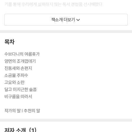
기를 통해 우리에게 실패하지 않는 독서 경험을 선사해왔다.
이번 책에는 인간성의 본질에 관해 다각적으로 질문을 던지는 총 7편의 중
책소개 더보기
단편소설이 담겼다. “인간의 재료가 달라진다면 인간과 세계의 상호작용
도 바뀌지 않을까?”라는 도발적인 질문과 함께 욕망과 의지의 문제를 다
루는 〈수브다니의 여름휴가〉, 한 몸에 존재하는 두 인격체가 한 사람을 사
목차
랑하게 되면서 벌어지는 갈등을 보여주는 〈양면의 조개껍데기〉는 사회의
‘정상성’ 규범 밖에 존재했던 정체성을 있는 그대로 이해하고 수용하게 되
수브다니의 여름휴가
는 과정을 담는다. ‘탐색 연작’이라고 불릴 만한 〈고요와 소란〉 〈달고 미지근
양면의 조개껍데기
한 슬픔〉 〈비구름을 따라서〉는 SF에서 익숙하게 볼 수 있는 고차원적 존재,
진동새와 손편지
서버로 이주한 인류, 평행 세계 등을 다루면서도 인간이 가지고 있는 주관
소금물 주파수
적 해석의 한계나, 기존의 방식으로 설명할 수 없는 자아 형식, 얽힘으로써
고요와 소란
고정되는 존재 등 여러 시각이 중첩된 문제들을 탐구하여 소설의 깊이와
달고 미지근한 슬픔
재미를 더한다. 촉각으로 메시지를 전하는 문명을 다룬 〈진동새와 손편지〉,
비구름을 따라서
“한 번은 돌아와야 한다. 알겠지? 그래야 다시 나아갈 수도 있다”라는 할
머니의 당부 아래 길 잃은 고래와 도시로 떠났던 청년의 귀향이 겹쳐지는
작가의 말 | 추천의 말
〈소금물 주파수〉 또한 흥미로운 전개 끝에 눈물의 펀치라인이 준비되어 있
는 작품들이다.
저자 소개
1