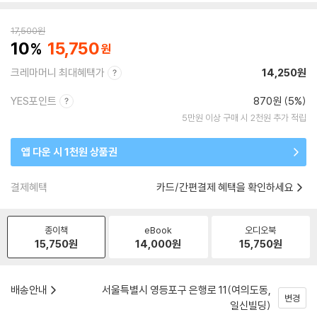
17,500
원
10
15,750
크레마머니 최대혜택가
14,250원
YES포인트
870원 (5%)
5만원 이상 구매 시 2천원 추가 적립
앱 다운 시 1천원 상품권
결제혜택
카드/간편결제 혜택을 확인하세요
종이책
eBook
오디오북
15,750
원
14,000
원
15,750
원
배송안내
서울특별시 영등포구 은행로 11(여의도동,
변경
일신빌딩)