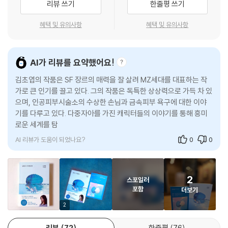
리뷰 쓰기
한줄평 쓰기
가 그러기로 합의하는 것이다.
첫 소설집 《우리가 빛의 속도로 갈 수 없다면》으로 대중과 평단의 호평 속
--- p.259 「달고 미지근한 슬픔」 중에서
에 초장기 베스트셀러 기록을 세우며, 한국 문학에서 SF의 영역을 단번에
혜택 및 유의사항
혜택 및 유의사항
확장해버린 소설가 김초엽이 4년 만에 신작 소설집 《양면의 조개껍데기》
다른 세계에 매료된 사람. 다른 세계가 있다고 확신하는 사람. 그 세계를 말
를 펴냈다. 데뷔 후 지난 8년간 작가는 트랜스휴먼, 비인간 등 정상 규범에
할 때 눈이 빛나고, 당장이라도 그곳의 공기가 손끝에 만져질 것처럼 말하
서 벗어난 이들의 이야기를 다루며 사회적 소외와 배제에 주목하고 개인적
AI가 리뷰를 요약했어요!
는 사람.
극복을 넘어 사회적 전복으로 향하는 강력한 상상력을 펼쳐 보였다. 또한
김초엽의 작품은 SF 장르의 매력을 잘 살려 MZ세대를 대표하는 작
--- p.338 「비구름을 따라서」 중에서
극단적 재난이나 닿을 수 없는 시공, 이질적 존재의 감각, 불완전한 소통과
가로 큰 인기를 끌고 있다. 그의 작품은 독특한 상상력으로 가득 차 있
변형된 신체 등 일상인이 경험할 수 없는 세계와 존재를 그려내며 끊임없
으며, 인공피부시술소의 수상한 손님과 금속피부 욕구에 대한 이야
는 소설적 실험을 감행해왔다. 낯선 세계 속에서 벌어질 작은 기적들, 매일
기를 다루고 있다. 다중자아를 가진 캐릭터들의 이야기를 통해 흥미
의 다정한 우정과 긴 시간에도 바래지 않는 사랑을 통해 읽는 사람을 무장
로운 세계를 탐구하며, 고래의 도시 울산을 배경으로 자연과 인간의
해제시키는 기술 또한 탁월했다. 김초엽의 소설 궤적을 따라가며 우리는
소통을 다룬다.
오늘도 그가 이룰 문학적 개성과 성취를 알아가고 있다.
AI 리뷰가 도움이 되었나요?
0
0
이번 소설집에 실린 7편의 중단편소설들에는 인간성의 본질에 관한 다각
적인 질문과 탐구의 결과가 모여 있다. 그간 김초엽 소설이 제시했던 더 나
2
스포일러
은 세계를 위한 질문들, 다채로운 자아와 언어의 탐색 등과 연결되면서도
포함
더보기
인간과 존재의 문제에 무게중심을 둔다. 소설가 정보라는 추천사를 통해
소설 속 인물들이 “시뮬레이션 안에서 살아가더라도, 안드로이드로 태어
2