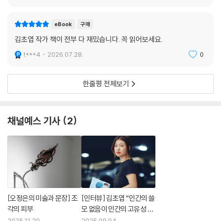
한 파문을 일으킨다. 우리는 모르는 세계에서 눈뜰 준비가 됐다. 김초엽 신
k*****0
2025.10.05.
1
작을 기다려온 이유다.
eBook
구매
김초엽 작가 책이 전부 다 재밌습니다. 꼭 읽어보세요.
t***4
2026.07.28.
0
한줄평 전체보기
채널예스 기사
2
[오정은의 미술과 문장] 조
[인터뷰] 김초엽 “인간의 쓸
각의 피부
모 없음이 인간의 고유성 아