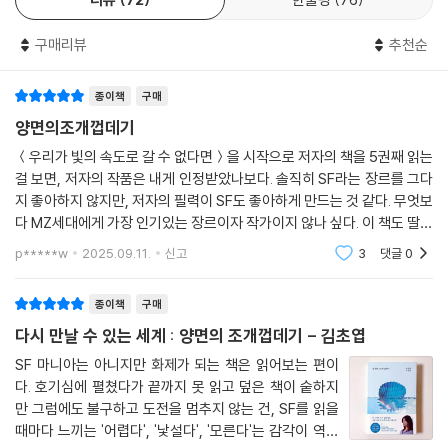
나 인공의 하드웨어가 씌워졌더라도, 어떤 존재 방식 속에서든 자신의 필
리뷰
72
한줄평
76
멸을 바라보며 존재의 의미를 스스로 찾아간다”는 점에 주목하기도 했다.
구매리뷰
추천순
김초엽은 손쉬운 결론을 내리거나 관념적인 사고실험을 경계하며 소설을
읽는 우리 모두를 이 질문의 한가운데에 초대하고 현실적인 감각과 소박한
종이책
구매
믿음으로 세워진 열기구에 태워 이 여정에 동참할 수 있도록 한다. 그 안에
서 독자는 슬프면서도 행복하고, 쓸쓸하면서도 충만한 모순된 감정들을 통
양면의조개껍데기
과하며 김초엽의 새로운 도약을 직접 체험할 수 있다.
＜우리가 빛의 속도로 갈 수 없다면＞을 시작으로 저자의 책을 5권째 읽는
걸 보면, 저자의 작품은 내게 인정받았나보다. 솔직히 SF라는 장르를 그다
편협과 오해를 넘어, 세계의 가장자리 너머
지 좋아하지 않지만, 저자의 필력이 SF도 좋아하게 만드는 것 같다. 무엇보
작은 빛을 향해 나아가는 가능성의 틈새
다 MZ세대에게 가장 인기있는 장르이자 작가이지 않나 싶다. 이 책도 딸이
사달라고 해서 구입한 거니깐. 인공피부시술소의 수상한 손님 ‘수브다
p*****w
2025.09.11.
신고
3
댓글
0
니’가 금속피부
전 아직도 가끔 솜 인간이 되는 상상을 해요. 마음이 무거울 땐 펑펑 울어서
물먹은 솜이 되고 기분 좋은 날은 햇볕에 바짝 마른 보송한 솜이 되는 거예
종이책
구매
요. 화가 날 땐 나 자신을 마구 때려도 되겠죠. 솜 인간에게는 자해든 자기
다시 만날 수 있는 세계 : 양면의 조개껍데기 - 김초엽
파괴든 조금은 덜 위험하고 더 보송한 일이 될 거예요. 축축한 마음은 시간
이 지나면 마를 거예요. 다시 산뜻하게 살아갈 수 있도록요. (〈수브다니의
SF 마니아는 아니지만 화제가 되는 책은 읽어보는 편이
다. 호기심에 펼쳤다가 끝까지 못 읽고 덮은 책이 숱하지
여름휴가〉)
만 그럼에도 불구하고 도전을 멈추지 않는 건, SF를 읽을