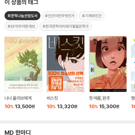
이 상품의 태그
#문학나눔선정도서
#인간이란무엇인가
#기계와인간
#SF의우아한계보
#한국문학의미래가될젊은작가
나나 올리브에게
비스킷
첫 여름, 완주
행
10
13,500
10
13,320
10
15,300
1
%
%
%
원
원
원
MD 한마디