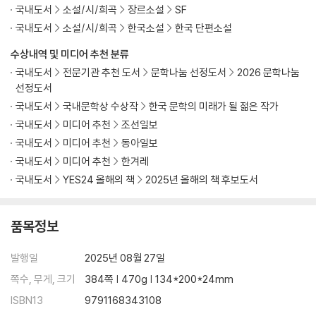
국내도서
소설/시/희곡
장르소설
SF
국내도서
소설/시/희곡
한국소설
한국 단편소설
수상내역 및 미디어 추천 분류
국내도서
전문기관 추천 도서
문학나눔 선정도서
2026 문학나눔
선정도서
국내도서
국내문학상 수상작
한국 문학의 미래가 될 젊은 작가
국내도서
미디어 추천
조선일보
국내도서
미디어 추천
동아일보
국내도서
미디어 추천
한겨레
국내도서
YES24 올해의 책
2025년 올해의 책 후보도서
품목정보
발행일
2025년 08월 27일
쪽수, 무게, 크기
384쪽 | 470g | 134*200*24mm
ISBN13
9791168343108