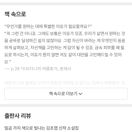
책 속으로
“무언가를 원하는 데에 특별한 이유가 필요할까요?”
“꼭 그런 건 아니죠. 그래도 보통은 이유가 있죠. 우리가 살면서 원하는 것
을 곧바로 달성하긴 쉽지 않잖아요. 그럼 자신이 바라는 게 무엇인지 꼼꼼
하게 살펴보고, 차선책을 고민하는 게 답이 될 수 있죠. 금속 피부를 왜 필
요로 하시는지, 이유가 뭔지 알면 저도 같이 대안을 고민해드릴 수 있어
요.”
--- p.26 「수브다니의 여름휴가」 중에서
레몬과 나의 불행은 우리가 독립적 개체일 수 없다는 점에서 비롯한다. 우
리는 친구일 수도 가족일 수도 없다. 왜냐하면 그 관계들은, 모두 개별 개체
책 속으로 더보기
에 깃든 독립적 자아를 가정하는 지구에서 생겨난 것들이니까. 그럼 우리
는 대체 뭘까.
--- p.92 「양면의 조개껍데기」 중에서
출판사 리뷰
진동새들은 고유한 진동 패턴이 있었어. 그 패턴은 정보와 의미를 전달하
일곱 가지 색으로 빛나는 김초엽 신작 소설집