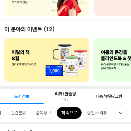
이 분야의 이벤트
12
리뷰/한줄평
도서정보
배송/반품/교환
148
개
관련분류
품목정보
책 속으로
출판사 리뷰