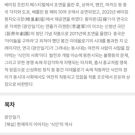
베이징 프린지 페스티벌에서 초연을 올린 후, 상하이, 톈진, 마카오 등 중
국 각지와 도쿄, 베를린 등 해외 10여 곳에서 공연되었고, 2022년 베이징
펑차오극장(蜂巢劇場)에서 재공연을 하였다. 좡자윈(莊稼?)이 연극으
로 각색한 〈광인일기〉는 연출가 리젠쥔(李建軍)이 이끄는 신청년 극단
(新靑年劇團)의 창단 기념 작품으로 2011년에 초연을 올렸다. 중국은
‘아이들을 구하라’고 외쳐야 했던 봉건 이데올로기의 시대를 통과한 지 오
래이지만, 연극 〈광인일기〉가 그려내는 동시대는 여전히 사람이 사람을 잡
아먹는 ‘식인의 사회’이다. 발전과 개발 이슈에 등한시되는 불평등의 문제,
그리고 무한 경쟁 속에 무감각하게 자행되는 타자화, 흡사 종교처럼 맹목
적 믿음으로 신성화된 정치 등 봉건 이데올로기 속에 작동하던 식인의 원
리가 동시대 사회에서도 여전히 작동되고 있음을 작품 곳곳에서 은유와 상
징으로 비판한다.
목차
광인일기
[해설] 현재까지 이어지는 ‘식인’의 역사