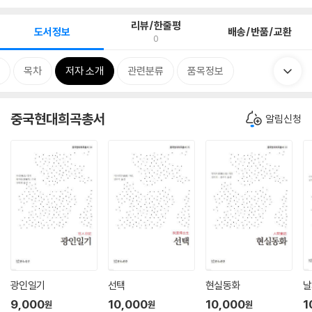
리뷰/한줄평
도서정보
배송/반품/교환
0
목차
저자 소개
관련분류
품목정보
중국현대희곡총서
알림신청
광인일기
선택
현실동화
날
9,000
10,000
10,000
1
원
원
원