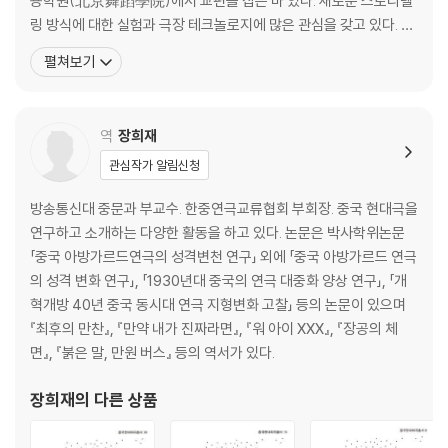
용학원(北京舞蹈學院)에서 교편을 잡은 바 있다. 새로운 스토리텔
링 방식에 대한 실험과 극장 테크놀로지에 많은 관심을 갖고 있다. 안
무가 장판(江帆)과 함께 연극과 무용을 결합하는 ‘싼완 씨어터그룹
펼쳐보기
(三碗合作社)’을 창립하고, 여성의 삶에 대한 다양한 표현을 탐색하
고 있다. 도쿄 연극제, 취리히 연극제 등 다양한 국제연극제에 초청되
는 등 활발한 국제교류 활동을 하고 있으며, 최근 작품으로
역
장희재
관심작가 알림신청
방송통신대 중문과 부교수. 한중연극교류협회 부회장. 중국 현대극을
연구하고 소개하는 다양한 활동을 하고 있다. 논문은 박사학위논문
「중국 아방가르드연극의 성격변천 연구」 외에 「중국 아방가르드 연극
의 성격 변화 연구」, 「1930년대 중국의 연극 대중화 양상 연구」, 「개
혁개방 40년 중국 동시대 연극 지형변화 고찰」 등의 논문이 있으며
『최후의 만찬』, 『만약 내가 진짜라면』, 『워 아이 XXX』, 『장공의 체
면』, 『붉은 말, 만원 버스』 등의 역서가 있다.
장희재
의 다른 상품