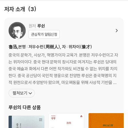
저자 소개
3
원저
루쉰
관심작가 알림신청
魯迅,본명 : 저우수런(周樹人), 자 : 위차이(豫才)
중국의 문학가, 사상가, 혁명가이자 교육가. 본명은 저우수런이고 자
는 위차이이다. 중국 현대 문학의 창시자로 여겨지는 루쉰은 당대의
중국 예술과 화에서 다른 어떤 작가와도 비견될 수 없는 위치를 차지
한다. 중국 공산당이 국민적 영웅으로 찬양한 루쉰은 중국혁명의 지
적 원천으로서 추앙받아 왔으며, 마오쩌둥을 위해 사상적 기반을 마
련한 인물이기도 하다. 저장성 사오싱(紹興)의 지주 집안에서 태어
펼쳐보기
났으나, 조부의 하옥, 아버지의 병사 등으로 어려서부터 고생스럽게
살았다. 청년시대에 진화론과 니체의 초인철학, 톨스토이의 박애사
루쉰
의 다른 상품
상의 영향을 받았다. 1898년 난징의 강남수사학당에 입학,