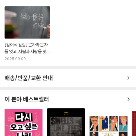
[김이삭 칼럼] 문자와 문자
를 잇고, 사람과 사람을 잇는
희곡 번역
2025.09.09.
배송/반품/교환 안내
이 분야 베스트셀러