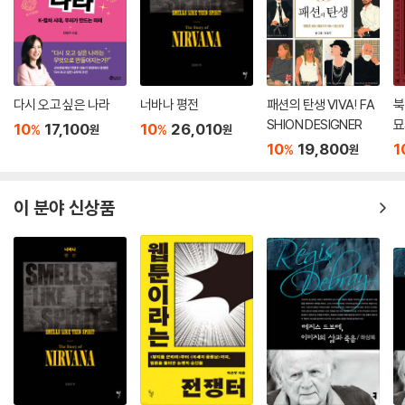
다시 오고 싶은 나라
너바나 평전
패션의 탄생 VIVA! FA
북
SHION DESIGNER
묘
10
17,100
10
26,010
%
%
원
원
10
19,800
1
%
원
이 분야 신상품