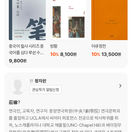
중국어 필사 시리즈 중
방황
아큐정전
국어를 심다 루쉰 수필
10
8,100
10
13,500
%
%
원
원
편
9,800
원
편
좡자윈
관심작가 알림신청
莊稼?
연극인, 교육자, 연구자. 중앙연극학원(中央?劇學院) 연극문학과
를 졸업하고 UCLA에서 씨어터 퍼포먼스 전공으로 박사학위를 취
득, 노스캐롤라이나 대학교 채플힐(UNC-Chapel Hill)과 베이징무