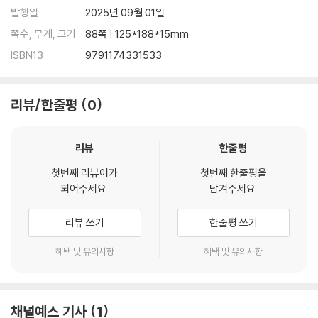
발행일
2025년 09월 01일
쪽수, 무게, 크기
88쪽 | 125*188*15mm
ISBN13
9791174331533
리뷰/한줄평
0
리뷰
한줄평
첫번째 리뷰어가
첫번째 한줄평을
되어주세요.
남겨주세요.
리뷰 쓰기
한줄평 쓰기
혜택 및 유의사항
혜택 및 유의사항
채널예스 기사
1