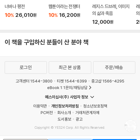
너바나 평전
웹툰이라는 전쟁터
레지스 드브레, 이미지
레
의 삶과 죽음
의
10
26,010
10
16,200
%
%
원
원
책
12,000
2
원
이 책을 구입하신 분들이 산 분야 책
로그인
최근 본 상품
주문/배송
고객센터 1544-3800
티켓 1544-6399
중고샵 1566-4295
eBook 1:1문의/채팅상담
예스이십사(주) 사업자 정보
이용약관
개인정보처리방침
청소년보호정책
PC버전
회사소개
거래처관계자께
도서홍보
광고
Copyright © YES24 Corp. All Rights Reserved.
MATOM13