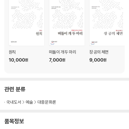
원칙
떠돌이 개 두 마리
장 공의 체면
10,000
7,000
9,000
원
원
원
관련 분류
국내도서
예술
대중문화론
품목정보