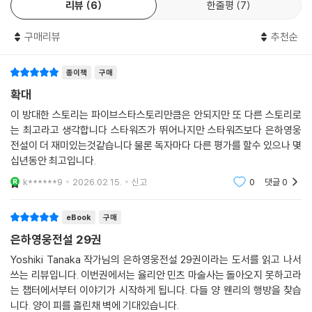
리뷰
6
한줄평
7
구매리뷰
추천순
종이책
구매
확대
이 방대한 스토리는 파이브스타스토리만큼은 안되지만 또 다른 스토리로
는 최고라고 생각합니다 스타워즈가 뛰어나지만 스타워즈보다 은하영웅
전설이 더 재미있는것같습니다 물론 독자마다 다른 평가를 할수 있으나 몇
십년동안 최고입니다.
k******9
2026.02.15.
신고
0
댓글
0
eBook
구매
은하영웅전설 29권
Yoshiki Tanaka 작가님의 은하영웅전설 29권이라는 도서를 읽고 나서
쓰는 리뷰입니다. 이번권에서는 율리안 민츠 마술사는 돌아오지 못하고라
는 챕터에서부터 이야기가 시작하게 됩니다. 다들 양 웬리의 행방을 찾습
니다. 양이 피를 흘린채 벽에 기대있습니다.