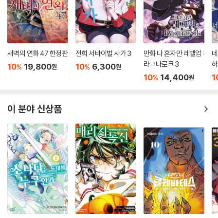
새벽의 연화 47 한정판
전희 서바이벌 사가 3
만화 나 혼자만 레벨업 :
네
라그나로크 3
하
10
19,800
10
6,300
%
%
원
원
10
14,400
1
%
원
이 분야 신상품