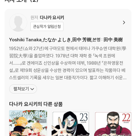
원저
다나카 요시키
관심작가 알림신청
Yoshiki Tanaka,たなか よしき,田中 芳樹,본명 : 田中 美樹
1952년(쇼와 27년)에 구마모토 현에서 태어나 가쿠슈엔 대학원(學
習院大學)을 졸업하였다. 1978년 대학 재학 중 「녹색 초원에
서……」로 겐에이죠 신인상을 수상하며 데뷔, 1988년 『은하영웅전
설』로 제19회 성운상을 수상한 경력이 있으며 발표하는 작품마다 베
스트셀러의 기록을 세우는 일본 대중작가이다. 짧고 이해하기 쉬운
간결한 문체와 상호연관관계가 전혀 흐트러지지 않는 짜임새있는 일
펼쳐보기
관된 구조로 스토리의 호흡을 매끄럽게 이어간다는 평을 받고 있다.
『은하영웅전설』외에 『창룡전』『아루스란 전기』 등을 썼으며, 이 세 작
다나카 요시키
의 다른 상품
품은 모두 애니메이션으로 제작되었다. 특히 일본에서만 950