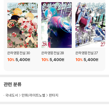
은하영웅전설 30
은하영웅전설 28
은하영웅전설 27
10
5,400
10
5,400
10
5,400
%
%
%
원
원
원
관련 분류
국내도서
만화/라이트노벨
판타지