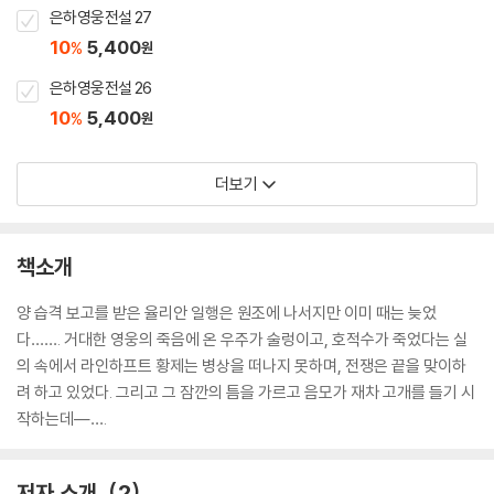
은하영웅전설 27
10
5,400
%
원
은하영웅전설 26
10
5,400
%
원
더보기
책소개
양 습격 보고를 받은 율리안 일행은 원조에 나서지만 이미 때는 늦었
다……. 거대한 영웅의 죽음에 온 우주가 술렁이고, 호적수가 죽었다는 실
의 속에서 라인하프트 황제는 병상을 떠나지 못하며, 전쟁은 끝을 맞이하
려 하고 있었다. 그리고 그 잠깐의 틈을 가르고 음모가 재차 고개를 들기 시
작하는데―….
저자 소개
2