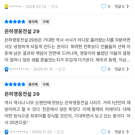
i****n
2026.02.12.
신고
0
댓글
0
종이책
구매
은하영웅전설 29
은하영웅전설 29권은 거대한 역사 서사가 어디로 흘러왔는지를 차분하면
서도 냉정하게 되짚게 만드는 권이다. 화려한 전투보다 인물들의 선택 이
후에 남은 결과와 책임이 전면에 드러나며, 영웅이라 불렸던 이들의 결정
이 얼마나 많은 생을 흔들었는지가 무겁게 다가온다. 제국과 동맹, 이상과
현실의 대비는 더 이상 추상적이지 않고, 정치와 권력의 본질을 직시하게
s*******n
2026.01.31.
신고
0
댓글
0
만든다. 읽고 나면
종이책
구매
은하영웅전설 29
역시 역시나 너무 오랜만에 맛보는 은하영웅전설 시리즈. 거의 1년만의 재
방이라고 할 수 있다. 전권에서 양은 죽었다. 이제 황제의 차례이다. 대체
어떤 방식으로 최후미를 장식할 것인지, 기대하면서 보고 있는 중이다. 어
서 30권으로!
i*******a
2025.11.25.
신고
0
댓글
0