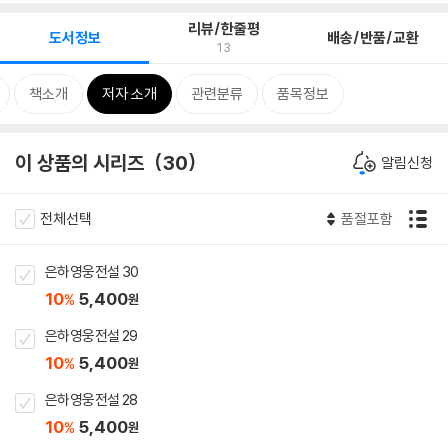
리뷰/한줄평
도서정보
배송/반품/교환
13
책소개
저자 소개
관련분류
품목정보
이 상품의 시리즈
30
알림신청
전체선택
품절포함
은하영웅전설 30
10
5,400
%
원
은하영웅전설 29
10
5,400
%
원
은하영웅전설 28
10
5,400
%
원