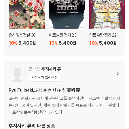
은하영웅전설 30
아르슬란 전기 23
아르슬란 전기 22
10
5,400
10
5,400
10
5,400
%
%
%
원
원
원
글그림
후지사키 류
관심작가 알림신청
Ryu Fujisaki,ふじさき りゅう,藤崎 龍
일본의 만화가로 공학계 전문학교를 졸업하였다. 시스템 개발자가 되
는 것이 꿈이 였지만, 재학 중에 만화가를 목표로 하게 되어 데뷔했다.
대표작으로는 『봉신연의』가 있다.
후지사키 류
의 다른 상품