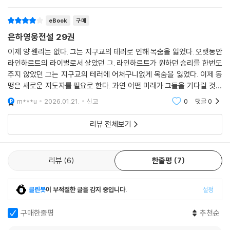
eBook
구매
은하영웅전설 29권
이제 양 웬리는 없다. 그는 지구교의 테러로 인해 목숨을 잃었다. 오랫동안
라인하르트의 라이벌로서 살았던 그. 라인하르트가 원하던 승리를 한번도
주지 않았던 그는 지구교의 테러에 어처구니없게 목숨을 잃었다. 이제 동
맹은 새로운 지도자를 필요로 한다. 과연 어떤 미래가 그들을 기다릴 것인
가?
m***u
2026.01.21.
신고
0
댓글
0
리뷰 전체보기
리뷰
6
한줄평
7
클린봇
이 부적절한 글을 감지 중입니다.
설정
구매한줄평
추천순