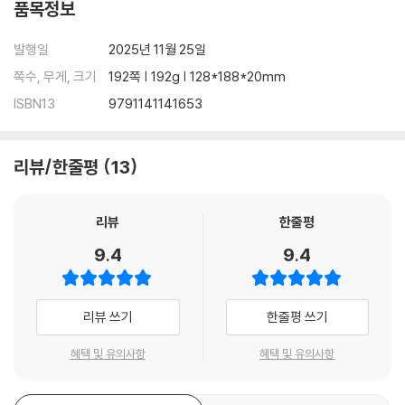
품목정보
발행일
2025년 11월 25일
쪽수, 무게, 크기
192쪽 | 192g | 128*188*20mm
ISBN13
9791141141653
리뷰/한줄평
13
리뷰
한줄평
9.4
9.4
리뷰 쓰기
한줄평 쓰기
혜택 및 유의사항
혜택 및 유의사항