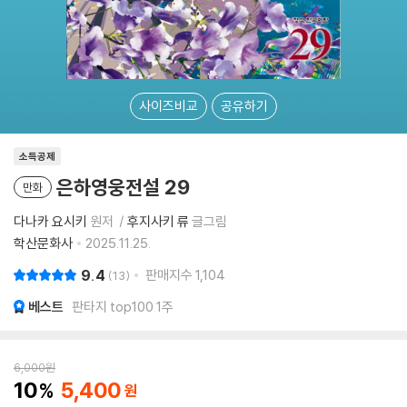
사이즈비교
공유하기
소득공제
은하영웅전설 29
만화
다나카 요시키
원저
후지사키 류
글그림
학산문화사
2025.11.25.
9.4
판매지수
1,104
13
베스트
판타지 top100 1주
6,000
원
10
5,400