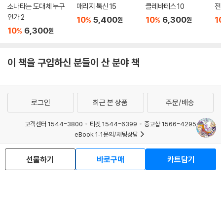
소나타는 도대체 누구
매리지 톡신 15
클레바테스 10
전
인가 2
10
5,400
10
6,300
1
%
%
원
원
10
6,300
%
원
이 책을 구입하신 분들이 산 분야 책
로그인
최근 본 상품
주문/배송
고객센터 1544-3800
티켓 1544-6399
중고샵 1566-4295
eBook 1:1문의/채팅상담
예스이십사(주) 사업자 정보
선물하기
바로구매
카트담기
이용약관
개인정보처리방침
청소년보호정책
PC버전
회사소개
거래처관계자께
도서홍보
광고
Copyright © YES24 Corp. All Rights Reserved.
MATOM2