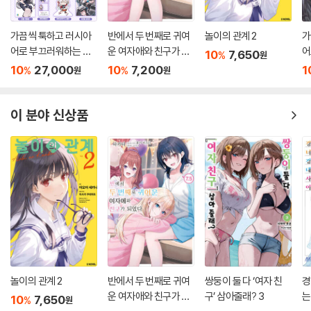
가끔씩 툭하고 러시아
반에서 두 번째로 귀여
놀이의 관계 2
가
어로 부끄러워하는 옆
운 여자애와 친구가 되
어
10
7,650
%
원
자리의 아랴 양 11 특별
었다 7.5
자
10
27,000
10
7,200
1
%
%
원
원
판
이 분야 신상품
놀이의 관계 2
반에서 두 번째로 귀여
쌍둥이 둘 다 ‘여자 친
경
운 여자애와 친구가 되
구’ 삼아줄래? 3
는
10
7,650
%
원