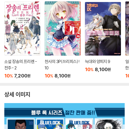
소설 장송의 프리렌 -
천사의 3P(쓰리피스)!
늑대와 양피지 9
일
전주- 2
10
한
10
8,100
%
원
10
7,200
10
8,100
1
%
%
원
원
상세 이미지