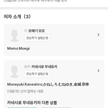
Chapter 3 바치라 메구루 메구루의 여름 방학
저자 소개
3
저
모에기 모모
관심작가 알림신청
Momo Moegi
원저
카네시로 무네유키
관심작가 알림신청
Muneyuki Kaneshiro,かねしろ むねゆき,金城 宗幸
[대표작] 신이 말하는 대로
카네시로 무네유키
의 다른 상품