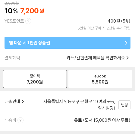
8,000
원
10
7,200
YES포인트
400원 (5%)
5만원 이상 구매 시 2천원 추가 적립
앱 다운 시 1천원 상품권
결제혜택
카드/간편결제 혜택을 확인하세요
종이책
eBook
7,200
원
5,500
원
배송안내
서울특별시 영등포구 은행로 11(여의도동,
변경
일신빌딩)
배송비
유료
(도서 15,000원 이상 무료)