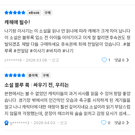
eBook
구매
캐해에 필수!
나기랑 이사기는 이 소설을 읽냐 안 읽냐에 따라 캐해가 크게 차이 납니다
이 소설은 블루록 입소 전 아이들 이야기이고 이게 잘 팔리면 후속권도 정
발되겠죠 제발 다들 구매하세요 후속권에 최애 전일담이 있습니다...#블
루록 #전일담 #이사기 #바치라 #나기
c******9
2026.03.08.
신고
1
댓글
0
종이책
구매
소설 블루 록 : 싸우기 전, 우리는
본편에서는 볼 수 없었던 캐릭터들의 과거 서사를 읽을 수 있어 정말 좋았
습니다. 경기장 밖에서의 인간적인 모습과 축구를 시작하게 된 계기들을
알고 나니 캐릭터에 대한 애정이 훨씬 깊어지네요.소설이라 읽기 부담스럽
지 않을까 걱정했는데, 문장이 매끄러워 술술 읽히고 감정 묘사가 섬세해
서 몰입감이 대단합니다. 블루 록 팬이라면 선수들의 '진짜 속마음'을 엿볼
g*******2
2026.04.03.
신고
0
댓글
0
수 있는 이 책을