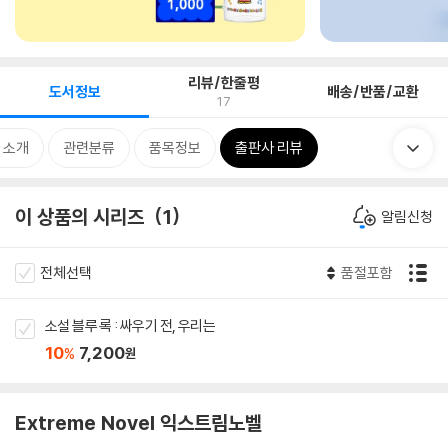
리뷰/한줄평
도서정보
배송/반품/교환
17
 소개
관련분류
품목정보
출판사 리뷰
이 상품의 시리즈
1
알림신청
전체선택
품절포함
소설 블루 록 : 싸우기 전, 우리는
10
7,200
%
원
Extreme Novel 익스트림노벨