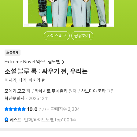
사이즈비교
공유하기
소득공제
Extreme Novel 익스트림노벨
소설 블루 록 : 싸우기 전, 우리는
이사기, 나기, 바치라 편
모에기 모모
저
카네시로 무네유키
원저
산노미야 코타
그림
학산문화사
2025.12.11.
10.0
판매지수
2,334
17
베스트
만화/라이트노벨 top100 1주