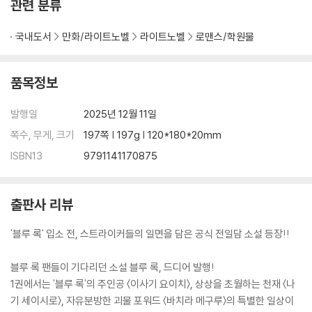
관련 분류
국내도서
만화/라이트노벨
라이트노벨
로맨스/학원물
품목정보
발행일
2025년 12월 11일
쪽수, 무게, 크기
197쪽 | 197g | 120*180*20mm
ISBN13
9791141170875
출판사 리뷰
'블루 록' 입소 전, 스트라이커들의 일면을 담은 공식 전일담 소설 등장!!
블루 록 팬들이 기다리던 소설 블루 록, 드디어 발행!
1권에서는 '블루 록'의 주인공 〈이사기 요이치〉, 상상을 초월하는 천재 〈나
기 세이시로〉, 자유분방한 괴물 포워드 〈바치라 메구루〉의 특별한 일상이