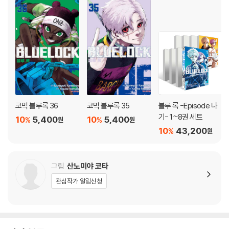
코믹 블루록 36
코믹 블루록 35
블루 록 -Episode 나
기- 1~8권 세트
10
5,400
10
5,400
%
%
원
원
10
43,200
%
원
그림
산노미야 코타
관심작가 알림신청