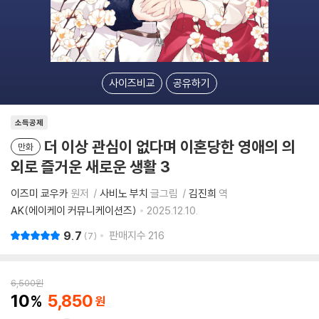
사이즈비교
공유하기
소득공제
더 이상 관심이 없다며 이혼당한 영애의 의
만화
외로 즐거운 새로운 생활 3
이즈미 쿄우카
원저
사비노 부치
글그림
김진희
역
AK(에이케이 커뮤니케이션즈)
2025.12.10.
9.7
판매지수
216
7
6,500
원
10
5,850