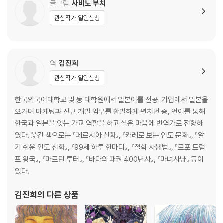
글그림
사비노 부치
관심작가 알림신청
역
김진희
관심작가 알림신청
한국외국어대학교 및 동 대학원에서 일본어를 전공. 기업에서 일본을
오가며 마케팅과 신규 개발 업무를 활발하게 펼치던 중, 언어를 통해
한국과 일본을 잇는 가교 역할을 하고 싶은 마음에 번역가로 전향하
였다. 옮긴 책으로는 『페르시아 신화』, 『카레로 보는 인도 문화』, 『알
기 쉬운 인도 신화』, 『99세 하루 한마디』, 『철학 사용법』, 『르포 트럼
프 왕국』, 『마르틴 루터』, 『바다의 패권 400년사』, 『마녀사냥』 등이
있다.
김진희
의 다른 상품