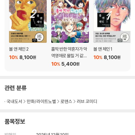
볼 앤 체인 2
홀딱 반한 약혼자가 악
볼 앤 체인 1
역영애로 몰릴 거 같아
10
8,100
10
8,100
%
%
원
원
서 4
10
5,400
%
원
관련 분류
국내도서
만화/라이트노벨
로맨스
러브 코미디
품목정보
발행일
2025년 12월 10일