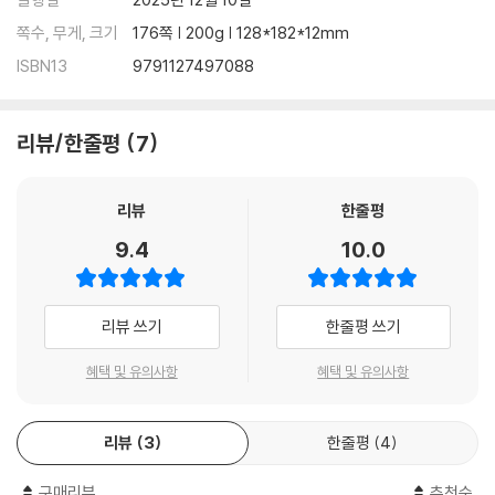
쪽수, 무게, 크기
176쪽 | 200g | 128*182*12mm
ISBN13
9791127497088
리뷰/한줄평
7
리뷰
한줄평
9.4
10.0
리뷰 쓰기
한줄평 쓰기
혜택 및 유의사항
혜택 및 유의사항
리뷰
3
한줄평
4
구매리뷰
추천순