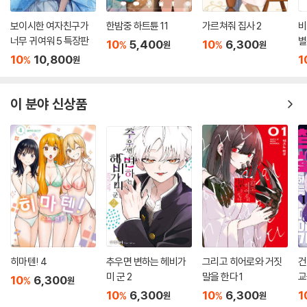
보이시한 여자친구가
한밤중 하트튠 11
가르쳐줘 집사 2
비
너무 귀여워 5 특장판
별
10
5,400
10
6,300
%
%
원
원
10
10,800
1
%
원
이 분야 신상품
히마텐! 4
추우면 변하는 헤비가
그리고 히어로와 거짓
건
미 군 2
말을 한다 1
교
10
6,300
%
원
10
6,300
10
6,300
1
%
%
원
원