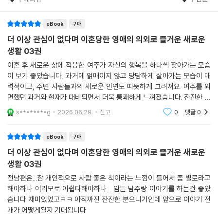
eBook
구매
더 이상 관심이 없다며 이혼당한 영애의 의외로 즐거운 새로운
생활 03권
이혼 후 새로운 삶에 적응한 여주가 자신의 행복을 하나씩 찾아가는 모습
이 보기 좋았습니다. 과거에 얽매이지 않고 당당하게 살아가는 모습이 매
력적이고, 주변 사람들과의 새로운 인연도 따뜻하게 그려져요. 여주를 외
면했던 과거와 현재가 대비되면서 더욱 통쾌하게 느껴졌습니다. 잔잔한 힐
링과 사이다 전개를 함께 즐길 수 있었던 3권이었습니다.
s********g
2026.06.29.
신고
0
댓글
0
eBook
구매
더 이상 관심이 없다며 이혼당한 영애의 의외로 즐거운 새로운
생활 03권
전남편은...참 개인적으로 사람 좋은 척이라는 느낌이 들어서 좀 별로라고
해야하나 여러모로 아쉽다해야하나... 암튼 남주랑 이야기를 하는건 좋았
습니다 재미있었고ㅋㅋ 아직까진 잔잔한 분으니기인데 앞으로 이야기 전
개가 어떻게될지 기대됩니다