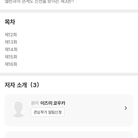
앨런과의 관계도 진전을 보이는 제3권!!
목차
제12화
제13화
제14화
제15화
제16화
저자 소개
3
원저
이즈미 쿄우카
관심작가 알림신청