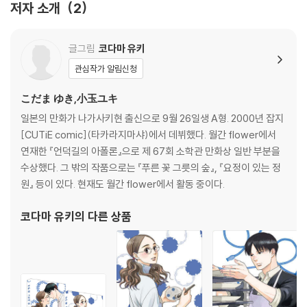
저자 소개
2
글그림
코다마 유키
관심작가 알림신청
こだま ゆき,小玉ユキ
일본의 만화가 나가사키현 출신으로 9월 26일생 A형. 2000년 잡지
[CUTiE comic](타카라지마샤)에서 데뷔했다. 월간 flower에서
연재한 『언덕길의 아폴론』으로 제 67회 소학관 만화상 일반 부분을
수상했다. 그 밖의 작품으로는 『푸른 꽃 그릇의 숲』, 『요정이 있는 정
원』 등이 있다. 현재도 월간 flower에서 활동 중이다.
코다마 유키
의 다른 상품