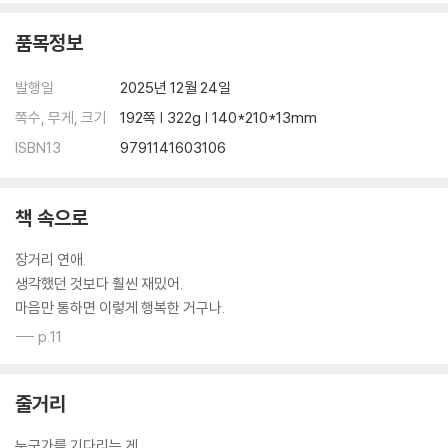
품목정보
발행일
2025년 12월 24일
쪽수, 무게, 크기
192쪽 | 322g | 140*210*13mm
ISBN13
9791141603106
책 속으로
장거리 연애.
생각했던 것보다 훨씬 재밌어.
마음만 통하면 이렇게 행복한 거구나.
--- p.11
줄거리
누군가를 기다리는 게