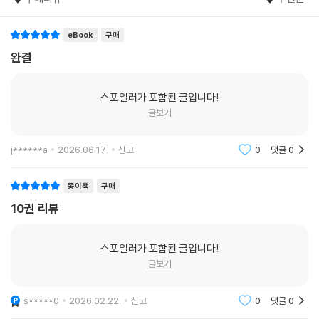
10권에는 완결의 아쉬움을 달래는 다채로운 즐거움이 담겨 있다. 먼저, 광
용요의 분위기메이커였던 후미야와 사야카의 이야기를 그린 〈그녀의 립스
eBook
구매
틱〉, 다쓰키는 기억하지 못하는 하루마와의 아련한 추억을 그린 〈백야〉까
완결
지 두 편의 번외편이 수록되어 있다. 또한 작가가 하사미 마을을 직접 취재
하며 도움받았던 요장 ‘고슌가마’와 작업실 ‘스튜디오 와니’의 탐방기가 작
스포일러가 포함된 글입니다!
품 후기로 실려 있어, 생생한 하사미 마을의 정취를 다시 한 번 느낄 수 있
글보기
다. 여기에 완결을 기념해 아오코와 다쓰키의 다정한 순간을 담은 엽서를 1
0권 초판한정으로 동봉해 이야기의 끝을 더욱 따뜻하게 장식한다.
j******a
2026.06.17.
신고
0
댓글
0
종이책
구매
10권 리뷰
스포일러가 포함된 글입니다!
글보기
s*****0
2026.02.22.
신고
0
댓글
0