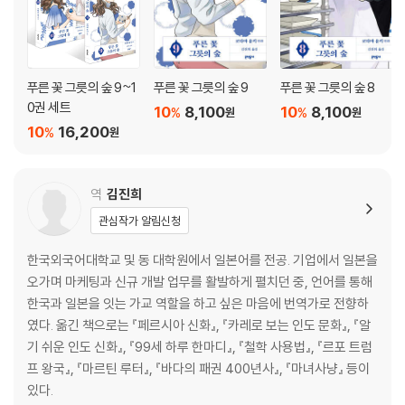
푸른 꽃 그릇의 숲 9~1
푸른 꽃 그릇의 숲 9
푸른 꽃 그릇의 숲 8
0권 세트
10
8,100
10
8,100
%
%
원
원
10
16,200
%
원
역
김진희
관심작가 알림신청
한국외국어대학교 및 동 대학원에서 일본어를 전공. 기업에서 일본을
오가며 마케팅과 신규 개발 업무를 활발하게 펼치던 중, 언어를 통해
한국과 일본을 잇는 가교 역할을 하고 싶은 마음에 번역가로 전향하
였다. 옮긴 책으로는 『페르시아 신화』, 『카레로 보는 인도 문화』, 『알
기 쉬운 인도 신화』, 『99세 하루 한마디』, 『철학 사용법』, 『르포 트럼
프 왕국』, 『마르틴 루터』, 『바다의 패권 400년사』, 『마녀사냥』 등이
있다.