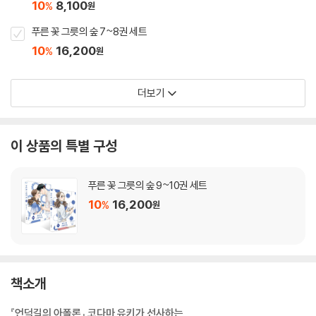
10
8,100
%
원
푸른 꽃 그릇의 숲 7~8권 세트
10
16,200
%
원
더보기
이 상품의 특별 구성
푸른 꽃 그릇의 숲 9~10권 세트
10
16,200
%
원
책소개
『언덕길의 아폴론』 코다마 유키가 선사하는