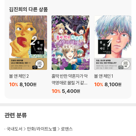
김진희
의 다른 상품
볼 앤 체인 2
홀딱 반한 약혼자가 악
볼 앤 체인 1
역영애로 몰릴 거 같아
10
8,100
10
8,100
%
%
원
원
서 4
10
5,400
%
원
관련 분류
국내도서
만화/라이트노벨
로맨스