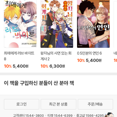
최애에게 러브 바이트
왕자님의 사연 있는 회
0.5인분의 연인 6
네
8
계사 2
10
5,400
1
%
원
10
5,400
10
6,300
%
%
원
원
이 책을 구입하신 분들이 산 분야 책
로그인
최근 본 상품
주문/배송
고객센터 1544-3800
티켓 1544-6399
중고샵 1566-4295