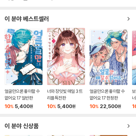
이 분야 베스트셀러
얼굴만으론 좋아할 수
너와 장밋빛 매일 3 트
얼굴만으론 좋아할 수
보
없어요 17 일반판
리플특전판
없어요 17 한정판
너
10
5,400
10
5,400
10
22,500
1
%
%
%
원
원
원
이 분야 신상품