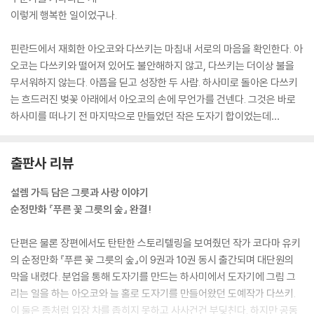
이렇게 행복한 일이었구나.
핀란드에서 재회한 아오코와 다쓰키는 마침내 서로의 마음을 확인한다. 아
오코는 다쓰키와 떨어져 있어도 불안해하지 않고, 다쓰키는 더이상 불을
무서워하지 않는다. 아픔을 딛고 성장한 두 사람. 하사미로 돌아온 다쓰키
는 흐드러진 벚꽃 아래에서 아오코의 손에 무언가를 건넨다. 그것은 바로
하사미를 떠나기 전 마지막으로 만들었던 작은 도자기 합이었는데…
출판사 리뷰
설렘 가득 담은 그릇과 사랑 이야기
순정만화 『푸른 꽃 그릇의 숲』 완결!
단편은 물론 장편에서도 탄탄한 스토리텔링을 보여줬던 작가 코다마 유키
의 순정만화 『푸른 꽃 그릇의 숲』이 9권과 10권 동시 출간되며 대단원의
막을 내렸다. 분업을 통해 도자기를 만드는 하사미에서 도자기에 그림 그
리는 일을 하는 아오코와 늘 홀로 도자기를 만들어왔던 도예작가 다쓰키.
이 둘은 좀처럼 입장 차를 좁히지 못하고 사사건건 부딪친다. 하지만 공동