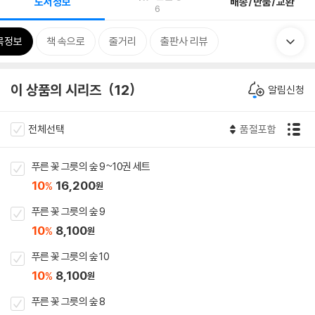
도서정보
배송/반품/교환
6
목정보
책 속으로
줄거리
출판사 리뷰
이 상품의 시리즈
12
알림신청
전체선택
품절포함
푸른 꽃 그릇의 숲 9~10권 세트
10
16,200
%
원
푸른 꽃 그릇의 숲 9
10
8,100
%
원
푸른 꽃 그릇의 숲 10
10
8,100
%
원
푸른 꽃 그릇의 숲 8