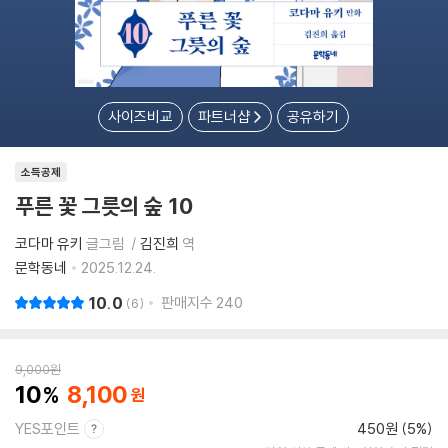
사이즈비교
파트너샵
공유하기
소득공제
푸른 꽃 그릇의 숲 10
코다마 유키
글그림
김진희
역
문학동네
2025.12.24.
10.0
판매지수
240
6
9,000
원
10
8,100
YES포인트
450원 (5%)