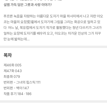
설렘 가득 담은 그릇과 사랑 이야기!
푸르른 녹음을 자랑하는 아름다운 도자기 마을 하사미에서 나고 자란 아오
코는 마을의 요장窯場에서 도자기에 그림을 그리는 화공으로 일하고 있
다. 어느 날, 북유럽에서 도자기 작가로 활동했다는 청년 다쓰키가 그녀가
일하는 요장에 도자기를 배우러 오고, 아오코는 차가운 인상의 그가 자꾸
만 눈에 밟히는데…
목차
제46화 005
제47화 043
최종화 079
번외편 - 그녀의 립스틱 111
번외편 - 백야 147
작품 후기 184 · 186