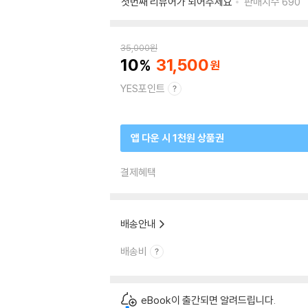
첫번째 리뷰어가 되어주세요
판매지수
690
35,000
원
10
31,500
YES포인트
앱 다운 시 1천원 상품권
결제혜택
배송안내
배송비
eBook이 출간되면 알려드립니다.