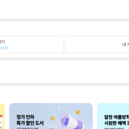
팔기
내 
500원