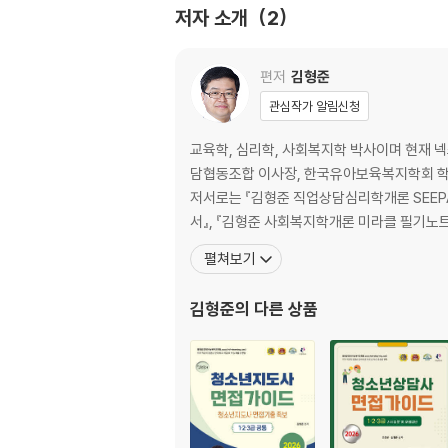
2023년
저자 소개
2
제1회 실기 기출복원문제 144
제2회 실기 기출복원문제 164
제3회 실기 기출복원문제 186
편저
김형준
관심작가 알림신청
2022년
제1회 실기 기출복원문제 206
교육학, 심리학, 사회복지학 박사이며 현재 
제3회 실기 기출복원문제 227
담협동조합 이사장, 한국유아보육복지학회 학술
저서로는 『김형준 직업상담심리학개론 SEEPA
2021년
서』, 『김형준 사회복지학개론 미라클 필기노
제1회 실기 기출복원문제 248
펼쳐보기
제3회 실기 기출복원문제 269
김형준
의 다른 상품
2020년
제1회 실기 기출복원문제 291
제1, 2회 통합 실기 기출복원문제 316
제3회 실기 기출복원문제 338
2019년