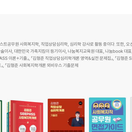
넥스트공무원 사회복지학, 직업상담심리학, 심리학 강사로 활동 중이다. 또한, 
이사, 대한민국 가족지킴이 등기이사, 나눔복지교육원 대표, 나눔book 대표
SS 이론+기출』, 『김형준 직업상담심리학개론 영역&실전 문제집』, 『김형준 
트』, 『김형준 사회복지학개론 뫼비우스 기출문제