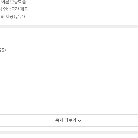
으로 이론 보충학습
성 연습공간 제공
의 제공(유료)
25)
목차 더보기