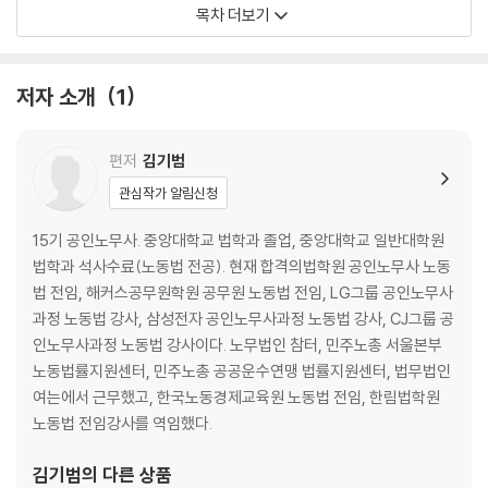
제5장. 여성과 소년
목차 더보기
제6장. 직장 내 괴롭힘의 금지
제7장. 취업규칙
제8장. 기숙사·근로감독관·벌칙
저자 소개
1
PART 03 노동조합 및 노동관계조정법
제1장. 총칙
편저
김기범
제2장. 노동조합
관심작가 알림신청
제3장. 단체교섭
제4장. 단체협약
15기 공인노무사. 중앙대학교 법학과 졸업, 중앙대학교 일반대학원
제5장. 쟁의행위
법학과 석사수료(노동법 전공). 현재 합격의법학원 공인노무사 노동
제6장. 노동쟁의의 조정
법 전임, 해커스공무원학원 공무원 노동법 전임, LG그룹 공인노무사
제7장. 부당노동행위
과정 노동법 강사, 삼성전자 공인노무사과정 노동법 강사, CJ그룹 공
제8장. 벌칙
인노무사과정 노동법 강사이다. 노무법인 참터, 민주노총 서울본부
노동법률지원센터, 민주노총 공공운수연맹 법률지원센터, 법무법인
PART 04 개별법 부속법령
여는에서 근무했고, 한국노동경제교육원 노동법 전임, 한림법학원
제1장. 최저임금법
노동법 전임강사를 역임했다.
제2장. 남녀고용평등과 일·가정 양립 지원에 관한 법률
제3장. 산업안전보건법
김기범
의 다른 상품