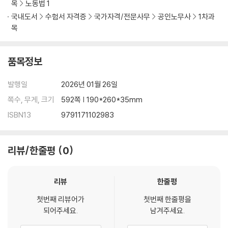
목
노동법 1
국내도서
수험서 자격증
국가자격/전문사무
공인노무사
1차과
목
품목정보
발행일
2026년 01월 26일
쪽수, 무게, 크기
592쪽 | 190*260*35mm
ISBN13
9791171102983
리뷰/한줄평
0
리뷰
한줄평
첫번째 리뷰어가
첫번째 한줄평을
되어주세요.
남겨주세요.