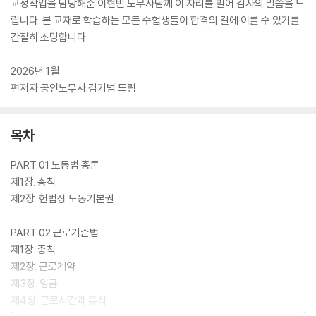
교정작업을 담당해준 이현빈 노무사님께 이 자리를 빌어 감사의 말씀을 드
립니다. 본 교재로 학습하는 모든 수험생들이 합격의 길에 이를 수 있기를
간절히 소망합니다.
2026년 1월
편저자 공인노무사 김기범 드림
목차
PART 01 노동법 총론
제1장. 총칙
제2장. 헌법상 노동기본권
PART 02 근로기준법
제1장. 총칙
제2장. 근로계약
제3장. 임금
제4장. 근로시간과 휴식