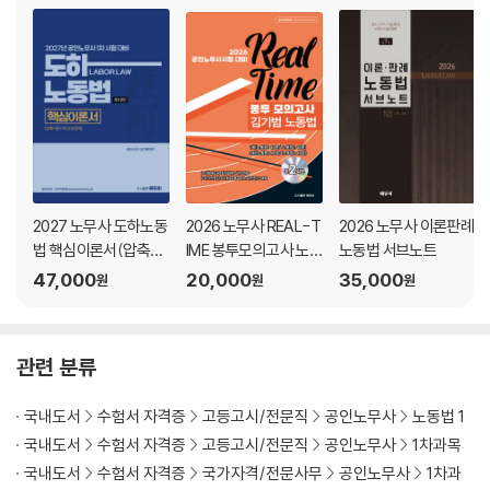
제4장. 기간제 및 단시간근로자 보호 등에 관한 법률
제5장. 파견근로자 보호 등에 관한 법률
제6장. 임금채권보장법
제7장. 근로자퇴직급여 보장법
제8장. 직업안정법
제9장. 근로복지기본법
제10장. 외국인근로자의 고용 등에 관한 법률
PART 05 집단법 부속법령
2027 노무사 도하노동
2026 노무사 REAL-T
2026 노무사 이론판례
제1장. 공무원의 노동조합 설립 및 운영 등에 관한 법률
법 핵심이론서(압축이
IME 봉투모의고사 노
노동법 서브노트
제2장. 교원의 노동조합 설립 및 운영 등에 관한 법률
론+약식OX문제)
동법 김기범
47,000
20,000
35,000
원
원
원
제3장. 노동위원회법
제4장. 근로자참여 및 협력증진에 관한 법률
관련 분류
국내도서
수험서 자격증
고등고시/전문직
공인노무사
노동법 1
국내도서
수험서 자격증
고등고시/전문직
공인노무사
1차과목
국내도서
수험서 자격증
국가자격/전문사무
공인노무사
1차과