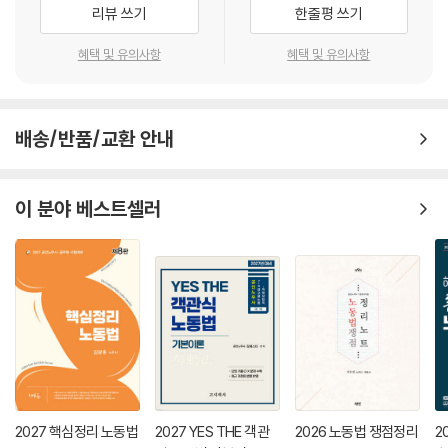
리뷰 쓰기
한줄평 쓰기
혜택 및 유의사항
혜택 및 유의사항
배송/반품/교환 안내
이 분야 베스트셀러
2027 핵심정리 노동법
2027 YES THE 객관
2026 노동법 쟁점정리
2