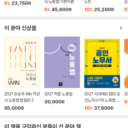
식 노동법 기본이론
노트
순
5
23,750
%
원
(
5
45,600
10
25,200
5
%
%
원
원
대
이 분야 신상품
2027 손승주 Win 객관
2027 적중 노동법
2027 시대에듀 EBS 공
2
식 노동법 법필문 2
인노무사 1차 노동법 기
30,000
5
원
출문제 한권으로 끝내
55,000
10
37,800
%
원
원
기
이 책을 구입하신 분들이 산 분야 책