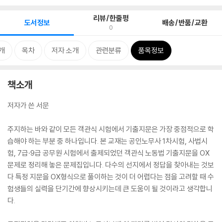
리뷰/한줄평
도서정보
배송/반품/교환
0
개
목차
저자 소개
관련분류
품목정보
책소개
저자가 쓴 서문
주지하는 바와 같이 모든 객관식 시험에서 기출지문은 가장 중점적으로 학
습해야 하는 부분 중 하나입니다. 본 교재는 공인노무사 1차시험, 사법시
험, 7급·9급 공무원 시험에서 출제되었던 객관식 노동법 기출지문을 OX
문제로 정리해 놓은 문제집입니다. 다수의 선지에서 정답을 찾아내는 것보
다 특정 지문을 OX형식으로 풀이하는 것이 더 어렵다는 점을 고려할 때 수
험생들의 실력을 단기간에 향상시키는데 큰 도움이 될 것이라고 생각합니
다.