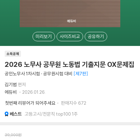
미리보기
사이즈비교
공유하기
소득공제
2026 노무사 공무원 노동법 기출지문 OX문제집
공인노무사 1차시험 · 공무원시험 대비
제7판
김기범
편저
에듀비
2026.01.26.
첫번째 리뷰어가 되어주세요
판매지수
672
베스트
고등고시/전문직 top100 1주
39,000
원