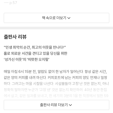
--- p.57
며, 오직 한 사람에게만 헌신한 남자다. 오래된 집을 부수어 새 집을 짓고,
평생 가는 직장이 사라지고, 법원에서 매일 이혼도장을 쾅쾅 찍어대는 세
누군가를 잃게 되면 정말 별난 것들이 그리워진다. 아주 사소한 것들이. 미
상이 못마땅하다. 또한 그는 행동하는 시대의 남자다. 차가 고장나면 바로
책 속으로 더보기
소, 잘 때 돌아눕는 방식, 심지어는 방을 새로 칠하는 것까지도.
서비스센터로 전화해 손쉽게 해결하려 하거나, IT컨설턴트라 거들먹거리
--- p.83
면서 자기 옷장도 고칠 줄 모르는 사람들이 못마땅하다. 그는 집도 직접 지
은 남자이며, 무엇이든 자기 손으로 직접 해결하려 한다. 그는 세상의 흐름
출판사 리뷰
그는 그녀가 왜 자기를 택했는지 결코 이해하지 못했다. 그녀는 음악이나
에 발맞추기 보다는 한 시대에 영원히 닻을 내려버린 남자다.
책이나 이상한 단어 같은 추상적인 것들을 사랑했다. 오베는 손에 쥘 수 있
“인생 최악의 순간, 최고의 이웃을 만나다!”
는 것들로만 채워진 남자였다. 그는 드라이버와 기름 여과기를 좋아했다.
이 소설이 시종일관 유발하는 유쾌한 웃음과 마침내 가슴을 말캉말캉하게
홀로 외로운 시간을 견디고 있을 당신을 위한
그는 손을 주머니에 찔러 넣은 채 인생을 살아갔다. 그녀는 춤을 췄다.
만드는 감동은 모두 오베가 EVO를 뒤집어 만들어졌다는 사실에서 발생한
‘성가신 이웃’의 ‘따뜻한 오지랖’
“모든 어둠을 쫓아버리는 데는 빛줄기 하나면 돼요.” 언젠가 그가 어째서
다. 유료주차장에서 주차요금을 받는다는 당연한 사실에 폭발하며, BMW
늘 그렇게 명랑하게 살아가려 하느냐고 그녀에게 물었을 때, 그녀는 그렇
운전자와는 상종도 하지 않고, 아이패드에 키보드가 없어서 분노하는 남자
매일 아침 6시 15분 전, 알람도 없이 한 남자가 일어난다. 항상 같은 시간,
게 말했다.
가 오베다. 오늘의 시각에서는 괴팍한 이유로 투덜대고 버럭하는 오베의
같은 양의 커피를 내려 마신다. 커피포트에 남는 커피의 양도 언제나 일정
--- pp.162~163
까칠함이 이 소설의 웃음포인트인데, 유심히 보면 분노의 포인트가 죄다
하다. 그러고는 마을 시찰을 나선다. 시설물들이 고장 난 것은 없는지, 아니
과거에 비해 현재의 세상 혹은 사람들을 못마땅하게 여기는 지점임을 알
정확히 말하자면 누군가 ‘고장 낸’ 것은 없는지 확인하러. 40년 동안 한집
세상 사람 모두가 그녀가 무엇을 위해 싸우는지 알아야 한다. 그게 사람들
수 있다. 오베가 세상의 흐름을 뒤쫓는 캐릭터라면 웃음이 발생하는 양상
에서 살고, 같은 일과를 보내고, 한 세기의 3분의 1을 한 직장에서 일한 59
이 했던 얘기였다. 그녀는 선을 위해 싸웠다. 결코 가져본 적 없는 아이들을
은 완전히 달라졌을 것이다. 작가는 여기서 더 나아가 오베를 굉장히 성실
세 남자 오베. 그에게 31세 젊은 관리자들은 말했다. ‘이제 좀 느긋하게 살
출판사 리뷰 더보기
위해 싸웠다. 그리고 오베는 그녀를 위해 싸웠다. 왜냐하면 그녀를 위해 싸
한 캐릭터로 만드는데, 자신만이라도 세상이 제대로 돌아가도록 해야 한다
면 좋지 않겠느냐’고. 이 한 마디와 함께 오베는 자신의 일생을 바친 직장에
우는 것이야말로 그가 이 세상에서 제대로 아는 유일한 것이었으니까.
는 책임감에 매일 동네를 순찰하도록 만든 것이다. 이 까칠한 남자가 성실