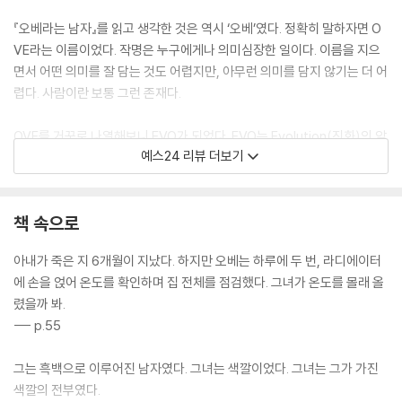
『오베라는 남자』를 읽고 생각한 것은 역시 ‘오베’였다. 정확히 말하자면 O
VE라는 이름이었다. 작명은 누구에게나 의미심장한 일이다. 이름을 지으
면서 어떤 의미를 잘 담는 것도 어렵지만, 아무런 의미를 담지 않기는 더 어
렵다. 사람이란 보통 그런 존재다.
OVE를 거꾸로 나열해보니 EVO가 되었다. EVO는 Evolution(진화)의 앞
예스24 리뷰 더보기
세 글자를 연상시킨다. 국내에 『이보디보(EVO DEVO)』란 제목으로 출간
된 유명한 진화(발생)생물학 책 때문인 것 같은데, 아무튼 Evolution은 E
VO로 쓰이기도 한다는 사실이 바로 떠올랐다. 이 사실에 주목하는 이유는
책 속으로
OVE라는 알파벳 순서가 EVO라는 알파벳 순서의 반대인 것처럼, ‘오베’의
삶이 ‘진화’라는 개념과 반대이기 때문이다. 실제로 작가가 EVO를 뒤집어
아내가 죽은 지 6개월이 지났다. 하지만 오베는 하루에 두 번, 라디에이터
OVE라 이름을 지었는진 모르겠다. 하지만 이 소설의 자랑거리인 오베라
에 손을 얹어 온도를 확인하며 집 전체를 점검했다. 그녀가 온도를 몰래 올
는 캐릭터를 살펴보면 이런 해석이 잘 들어맞는다.
렸을까 봐.
--- p.55
우리는 세상이 변화하면 그에 적응하려 애를 쓴다. 컴퓨터가 보급되면 컴
퓨터를 배우고, 어떤 자격증이 취업에 유리해지면 그 자격증을 따려고 한
그는 흑백으로 이루어진 남자였다. 그녀는 색깔이었다. 그녀는 그가 가진
다. 상황의 변화에 따른 이 같은 적응을 ‘진화’라고 볼 때, 오베는 정반대다.
색깔의 전부였다.
그는 40년 동안 한 집에서 살고, 한 세기의 3분의 1을 한 직장에서 일했으