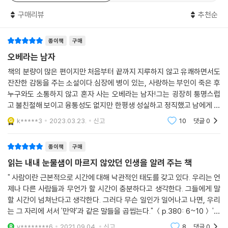
릭터의 매력에 우리가 이토록 빠져든다고 해서 지금보다 과거가 더 매력적
--- p.410
보드도 없는 아이패드를 사용하면서 자기 손으로 타이어 하나 갈아 끼우지
구매리뷰
추천순
이라는 의미는 아닐 것이다. 다만 세상이 흘러가고 우리가 거기에 발을 맞
못하는 바보 같은 사람들을 도저히 이해할 수 없어 외톨이가 되기를 자처
출 때, 마처 짐꾸러미에 챙겨 넣지 못한 것이 있을 수 있다는 것. 그것이 때
하는 남자 오베. 그러나 그는 도움을 청하는 이웃들의 손길을 차마 내치지
론 굉장히 아름다울 수도 있다는 것을 오베가 상기해주는 것은 아닐까? 그
종이책
구매
못해 마을의 해결사 노릇을 하게 된다. 소설은 모든 일에는 정도가 필요하
렇다면 앞에서 미래를 찾을 것만은 아니고, 뒤에서 미래를 ‘발견’할 수도 있
다고 믿으며 질서에서 벗어나는 건 참을 수 없는 융통성 제로인 지독한 원
오베라는 남자
다는 것을 늘 염두에 두어야 할 것이다. 발견의 장소는 행동하는 시대, 헌신
칙주의자가 이웃들을 통해 점차 변화해 가는 모습을 감동적으로 그려낸다.
책의 분량이 많은 편이지만 처음부터 끝까지 지루하지 않고 유쾌하면서도
하는 시대에 대한 아련함을 담은 『오베라는 남자』가 될 수도 있을 것이다.
나와는 너무 다르다고 생각했던 타인과 가까워지고 우정을 나누게 되는 과
잔잔한 감동을 주는 소설이다.심장에 병이 있는, 사랑하는 부인이 죽은 후
정은 고립과 소외, 무관심의 시대를 지나고 있는 우리에게 큰 울림으로 다
누구와도 소통하지 않고 혼자 사는 오베라는 남자!그는 굉장히 퉁명스럽
가온다.
고 불친절해 보이고 융통성도 없지만 한평생 성실하고 정직했고 남에게 피
해를 주지 않는 삶을 살아왔다. 부인을 따라 가기로 결심하고 여러 방법으
k*****3
2023.03.23.
신고
10
댓글
0
로 자살을 시도하
저자 프레드릭 배크만은 이번 리커버판을 통해 “서로 다른 인간과 함께 살
아간다는 건 지독히 힘든 일임을, 그러나 그들 없이 살아가기란 참으로 버
종이책
구매
겁다”는 메시지를 전했다. 이 책은 온기가 필요한 이들에겐 따뜻한 위로를,
읽는 내내 눈물샘이 마르지 않았던 인생을 알려 주는 책
일상에 지친 이들에겐 편안한 웃음을, 삶의 방향성을 잃어버린 이들에겐
이정표가 되어줄 것이다. 무엇보다 사회가 각박하고 삭막할지라도 우리는
" 사람이란 근본적으로 시간에 대해 낙관적인 태도를 갖고 있다. 우리는 언
제나 다른 사람들과 무언가 할 시간이 충분하다고 생각한다. 그들에게 말
관계 안에서 함께 울고 웃어야 함을, 사람을 살아가게 하는 힘은 결국 사람
할 시간이 넘쳐난다고 생각한다. 그러다 무슨 일인가 일어나고 나면, 우리
임을 깨닫게 한다.
는 그 자리에 서서 '만약'과 같은 말들을 곱씹는다." ＜p.380: 6~10＞ '오
베라는 남자'에 나오는 구절이다. 우리가 인생에 있어서 돌이킬수 없는 실
y********6
2021.09.04.
신고
8
댓글
0