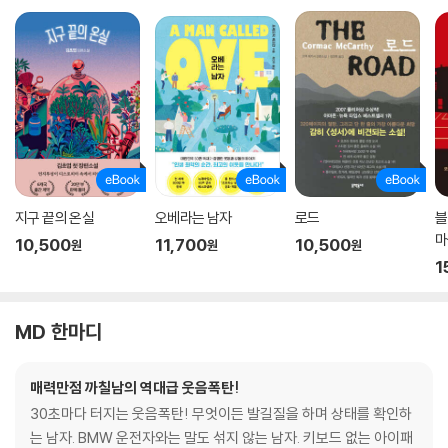
지구 끝의 온실
오베라는 남자
로드
블
마
10,500
11,700
10,500
원
원
원
1
MD 한마디
매력만점 까칠남의 역대급 웃음폭탄!
30초마다 터지는 웃음폭탄! 무엇이든 발길질을 하며 상태를 확인하
는 남자. BMW 운전자와는 말도 섞지 않는 남자. 키보드 없는 아이패