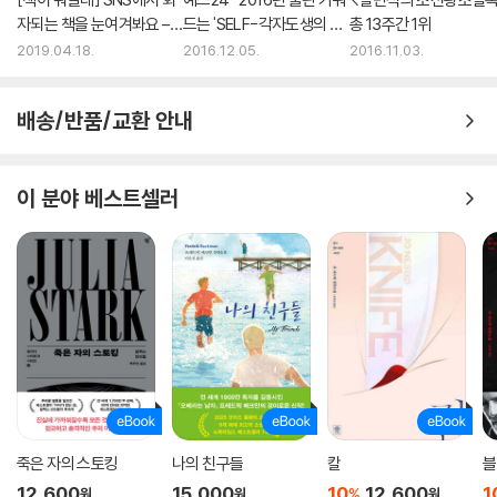
자되는 책을 눈여겨봐요 –
드는 'SELF-각자도생의 시
총 13주간 1위
황인찬 편
대’”
2019.04.18.
2016.12.05.
2016.11.03.
배송/반품/교환 안내
이 분야 베스트셀러
죽은 자의 스토킹
나의 친구들
칼
블
12,600
15,000
10
12,600
1
%
원
원
원