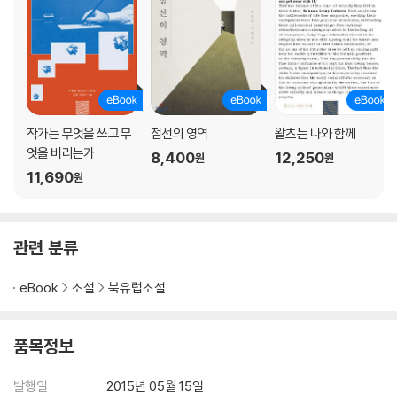
작가는 무엇을 쓰고 무
점선의 영역
왈츠는 나와 함께
엇을 버리는가
8,400
12,250
원
원
11,690
원
관련 분류
eBook
소설
북유럽소설
품목정보
발행일
2015년 05월 15일