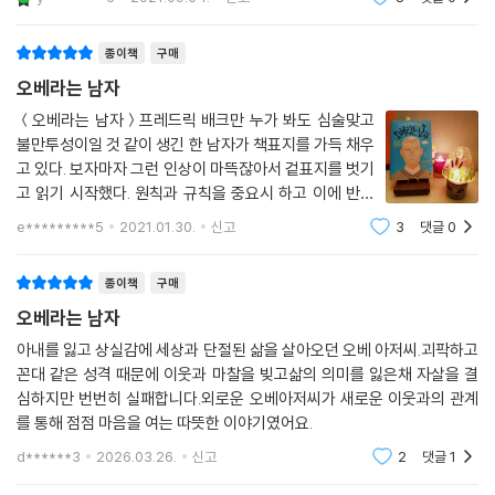
수를 그리고 때
종이책
구매
오베라는 남자
＜오베라는 남자＞프레드릭 배크만 누가 봐도 심술맞고
불만투성이일 것 같이 생긴 한 남자가 책표지를 가득 채우
고 있다. 보자마자 그런 인상이 마뜩잖아서 겉표지를 벗기
고 읽기 시작했다. 원칙과 규칙을 중요시 하고 이에 반하
는 행동을 하는 이들 앞에서 주머니에 주먹을 찔러 넣고는
e*********5
2021.01.30.
신고
3
댓글
0
씩씩거리기 일쑤인 그의 이름은 '오베'이다. 한 직장에서
생의 1/3을 바친 오베는 정리해고를당한
종이책
구매
오베라는 남자
아내를 잃고 상실감에 세상과 단절된 삶을 살아오던 오베 아저씨.괴팍하고
꼰대 같은 성격 때문에 이웃과 마찰을 빚고삶의 의미를 잃은채 자살을 결
심하지만 번번히 실패합니다.외로운 오베아저씨가 새로운 이웃과의 관계
를 통해 점점 마음을 여는 따뜻한 이야기였어요.
d******3
2026.03.26.
신고
2
댓글
1