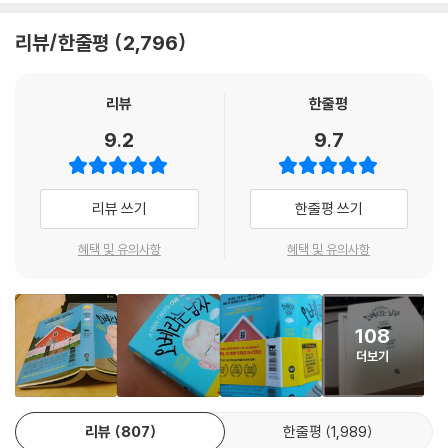
서 쫓겨난다. 그저 ‘이전 세대’가 되었다는 이유 하나만으로.
--- p.280
하기까지 하니 그의 이웃들은 마땅히 불행하다. 이 모든 소동에서 피식 피
리뷰/한줄평
2,796
식 웃음이 피어 오르는데, 오베의 지적질은 끝날 줄을 모르니 도무지 웃음
이렇게 된 상황에 반년 전 떠난 아내의 빈자리가 유난히 크다. 하지만 아내
“다른 집 아내들은 자기가 머리를 새로 한 걸 남편들이 못 알아본다는 이유
을 멈출 도리가 없다. 신기한 것은 그렇게 웃는 와중에 점점 오베의 말이 그
가 없다는 이유로, 그래서 자신이 힘들다는 이유로 모두들 자리를 비운다
로 짜증을 내잖아요. 제가 머리를 하니까 우리 남편은 내가 달라졌다고 며
리 터무니없는 것은 아니라는 생각도 드는 것이다. 돈으로 사는 것 외에 아
면 세상은 어떻게 돌아가겠는가? 그렇기에 오베는 단 한 번도 결근하지 않
리뷰
한줄평
칠 동안 짜증을 내더라고요.” 소냐는 그렇게 말하곤 했다. 그게 오베가 무
무 것도 할 줄 모르는 우리보다, 오베가 더 훌륭해 보이는 것이다.
았다. 늘 같은 일상을 반복해왔다. 하지만 이제는 책임져야 할 사람도, 일자
9.2
9.7
엇보다 그리워하는 것이다. 모든 것이 늘 같은 것. 오베는 사람들은 제 역할
리도 없다. 살아가야 할 이유를 찾지 못한 오베는 다짐한다. 아내 뒤를 따라
이 필요하다고 믿었다. 그는 언제나 제 역할을 했다. 누구도 그에게서 그걸
세상 모든 것에 까칠한 이 남자도 존중하는 것이 있으니 바로 ‘아내의 잔소
가기로. 튼튼한 고리와 밧줄도 준비해 두었다. 그런데 어떤 성가신 가족이
빼앗아갈 수 없었다.
리’다. 주변 모든 사람들에게 버럭버럭 화를 내는 오베의 모습에 웃음이 나
이사를 와서 그를 방해한다. 오베가 딱 싫어하는 타입의 인간들이다. 트레
리뷰 쓰기
한줄평 쓰기
--- p.353
오다가도, 아내에 대한 오베의 모습은 코끝, 가슴 끝을 찡하게 만든다. 마지
일러도 후진 못 시키는 멍청한 남자와 만삭의 임신부, 그리고 되바라진 꼬
막 페이지를 넘기고 나서는 따뜻해진 마음을 어찌할 줄 몰라 옆 사람에게
맹이들까지 아주 엉망진창이다. 게다가 이웃이랍시고 자꾸 오베 인생에 참
혜택 및 유의사항
혜택 및 유의사항
사람이란 근본적으로 시간에 대해 낙관적인 태도를 갖고 있다. 우리는 언
오베의 매력에 대해 말하게 된다. 출간 초 출판사는 ‘웃음’을 홍보했지만,
견을 하기에 이르는데……. 아, 왜 조용히 죽는 것도 맘대로 하게 놔두질 않
제나 다른 사람들과 무언가 할 시간이 충분하다고 생각한다. 그들에게 말
독자리뷰는 그야말로 ‘감동’의 물결이다. 오베에게 마음을 허락하지 않기
는 거냐고!
할 시간이 넘쳐난다고 생각한다. 그러다 무슨 일인가가 일어나고 나면, 우
란 힘든 일이다. 우리에게 감동을 주는 아내를 향한 사랑 역시 현대적이기
리는 그 자리에 서서 ‘만약’과 같은 말들을 곱씹는다.
108
보다는 고전적인 순애보의 형태다. 이 역시 (EVO를 뒤집은) ‘OVE’스러운
“함께 살아간다는 건,
--- p.360
더보기
감동이다.
아무도 모르게 매일 일어나는 기적이었다!”
‘사람’을 살아가게 하는 힘은, 결국 ‘사람’
자기가 틀렸다는 사실을 인정하기란 어렵다. 특히나 무척 오랫동안 틀린
그래서 ‘오베라는 남자’의 인기에는 ‘지나간 시대’에 호응하는 우리 안의 무
채로 살아왔을 때는.
리뷰
807
한줄평
1,989
엇이 연관되어 있는 게 아닐까 생각하게 된다. 물론 이 옛스럽게 설정된 캐
한 사람의 인생이 끝나기도 전에 그 사람이 구식이 되어버리는 세상과 키