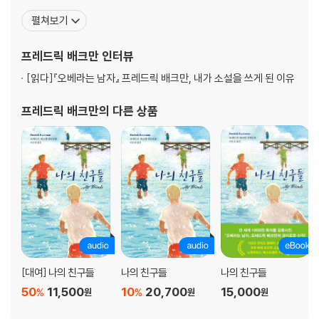
25 오베라는 남자와 골함석
간 즉시 굉장한 인기를 모았고, 인구 9백만의 스웨덴에서 84만 부 이
펼쳐보기
26 오베라는 남자와 더는 자전거 하나 못 고치는 세상
상, 전 세계 280만 부 이상 판매되었다. 미국 아마존 소설 분야 1위를
27 오베라는 남자와 운전교습
기록하며 77주간 뉴욕타임스 베스트셀러 리스트를 지켰고, 2017년
프레드릭 배크만
인터뷰
28 오베였던 남자와 루네였던 남자
미국에서 가장 많이 팔린 책의 자리에
29 오베라는 남자와 동성애자
[읽다]
『오베라는 남자』 프레드릭 배크만, 내가 소설을 쓰게 된 이유
30 오베라는 남자와 그가 없는 사회
31 오베라는 남자가 트레일러를 후진시키다. 또다시.
프레드릭 배크만
의 다른 상품
32 오베라는 남자는 망할 놈의 호텔 주인이 아니다
33 오베라는 남자와 평소와는 다른 시찰
34 오베라는 남자와 이웃집 소년
35 오베라는 남자와 사회적 무능력자
36 오베라는 남자와 위스키 한 잔
37 오베라는 남자와 쓸데없이 참견해대는 수많은 놈들
38 오베라는 남자와 이야기의 끝
39 오베라는 남자
오베라는 남자와 에필로그
[대여] 나의 친구들
나의 친구들
나의 친구들
50
11,500
10
20,700
15,000
%
%
원
원
원