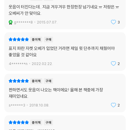
웃음이 터진다는데.. 지금 겨우겨우 한장한장 넘기네요.ㅠ 저랑은.ㅠ
오베씨가 안 맞아요.
g*******8
2015.07.07.
3
종이책
구매
표지 파란 자켓 오베가 입었던 거라면 제일 윗 단추까지 채웠어야
좋았을 것 같아요
4*******n
2022.02.22.
2
종이책
구매
짠하면서도 웃음이 나오는 책이에요! 올해 본 책중에 가장
재미있네요.
s******3
2018.10.08.
2
종이책
구매