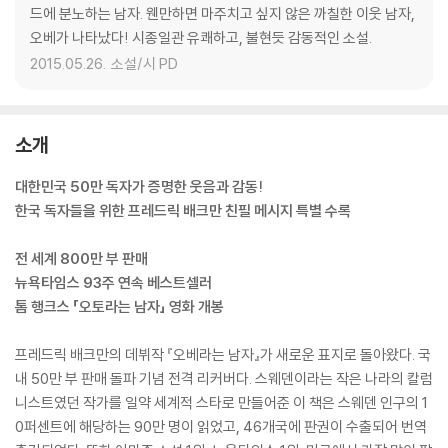
드에 분노하는 남자. 웬만하면 마주치고 싶지 않은 까칠한 이웃 남자,
오베가 나타났다! 시종일관 유쾌하고, 불현듯 감동적인 소설.
2015.05.26.
소설/시 PD
소개
대한민국 50만 독자가 증명한 웃음과 감동!
한국 독자들을 위한 프레드릭 배크만 친필 메시지 특별 수록
전 세계 800만 부 판매
뉴욕타임스 93주 연속 베스트셀러
톰 행크스 「오토라는 남자」 영화 개봉
프레드릭 배크만의 데뷔작 『오베라는 남자』가 새로운 표지로 돌아왔다. 국
내 50만 부 판매 돌파 기념 전격 리커버다. 스웨덴이라는 작은 나라의 칼럼
니스트였던 작가를 일약 세계적 스타로 만들어준 이 책은 스웨덴 인구의 1
0퍼센트에 해당하는 90만 명이 읽었고, 46개국에 판권이 수출되어 번역