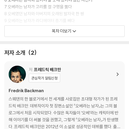
7 오베라는 남자가 고리를 걸 구멍을 뚫다
8 오베였던 남자와 아버지의 오래된 발자국 한 쌍
9 오베라는 남자가 라디에이터 증기를 빼다
10 오베였던 남자와 오베가 지은 집
목차 더보기
11 오베라는 남자와 사다리에서 떨어지지 않고서는 창문도 못 여는 멀대
12 오베였던 남자와 그만하면 충분했던 어느 하루
13 오베라는 남자와 베포라는 광대
저자 소개
2
14 오베였던 남자와 기차에 탄 여자
15 오베라는 남자와 연착된 기차
16 오베였던 남자와 숲속의 트럭
저
프레드릭 배크만
17 오베라는 남자와 눈더미에 묻힌 골칫거리 고양이
관심작가 알림신청
18 오베였던 남자와 어니스트라는 고양이
19 오베라는 남자와 다친 채 찾아온 고양이
Fredrik Backman
20 오베라는 남자와 불청객
스웨덴의 한 블로거에서 전 세계를 사로잡은 초대형 작가가 된 프레
21 오베였던 남자와 레스토랑에서 외국 음악을 연주하는 나라들
드릭 배크만. 데뷔작이자 첫 장편소설인 『오베라는 남자』는 그의 블
22 오베라는 남자와 차고에 갇힌 사람
로그에서 처음 시작되었다. 수많은 독자들이 ‘오베’라는 캐릭터에 반
23 오베였던 남자와 도착하지 못한 버스
해 이야기를 더 써볼 것을 권했고, 그렇게 『오베라는 남자』가 탄생했
24 오베라는 남자와 색칠하는 꼬마 녀석
다. 프레드릭 배크만은 2012년 이 소설로 성공적인 데뷔를 했다. 출