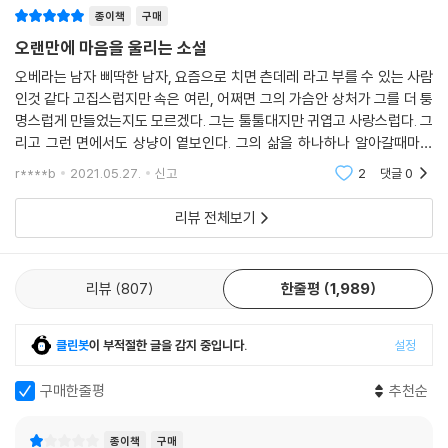
종이책
구매
오랜만에 마음을 울리는 소설
오베라는 남자 삐딱한 남자, 요즘으로 치면 츤데레 라고 부를 수 있는 사람
인것 같다 고집스럽지만 속은 여린, 어쩌면 그의 가슴안 상처가 그를 더 퉁
명스럽게 만들었는지도 모르겠다. 그는 툴툴대지만 귀엽고 사랑스럽다. 그
리고 그런 면에서도 상냥이 옅보인다. 그의 삶을 하나하나 알아갈때마다
점점 오베에게 빠져드는 느낌 그리고 그를 응원하게 되는 독자들.. 이것이
r****b
2021.05.27.
신고
2
댓글
0
바로 오베
리뷰 전체보기
리뷰
807
한줄평
1,989
클린봇
이 부적절한 글을 감지 중입니다.
설정
구매한줄평
추천순
종이책
구매