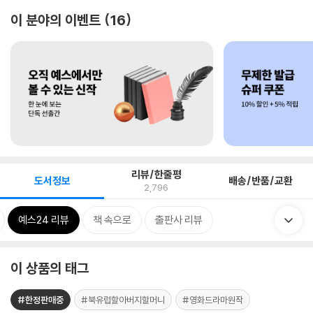
이 분야의 이벤트
16
리뷰/한줄평
도서정보
배송/반품/교환
2,796
예스24 리뷰
책 속으로
출판사 리뷰
이 상품의 태그
#한정판매중
#북유럽할아버지할머니
#영화드라마원작