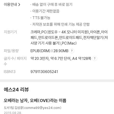
이용안내
배송 없이 구매 후 바로 읽기
이용기간 제한없음
TTS 불가능
저작권 보호를 위해 인쇄 기능 제공 안함
지원기기
크레마,PC(윈도우 - 4K 모니터 미지원),아이폰,아이
패드,안드로이드폰,안드로이드패드,전자책단말기(저
사양 기기 사용 불가),PC(Mac)
파일/용량
EPUB(DRM) | 28.90MB
글자 수/ 페이지
약 20.3만자, 약 6.7만 단어, A4 약 128쪽
수
ISBN13
9791130605241
예스24 리뷰
오베라는 남자, 오베(OVE)라는 이름
도서1팀 김성광(comma99@yes24.com)
2015.08.28.