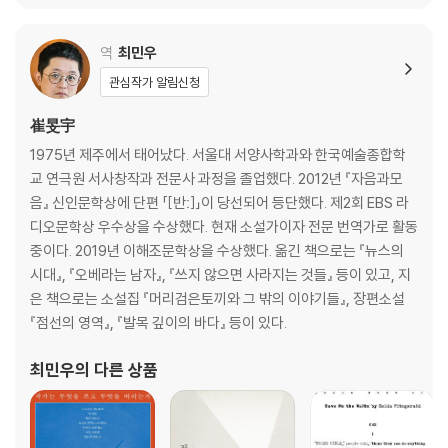
역
최민우
관심작가 알림신청
崔旻宇
1975년 제주에서 태어났다. 서울대 서양사학과와 한국예술종합학
교 연극원 서사창작과 전문사 과정을 졸업했다. 2012년 『자음과모
음』 신인문학상에 단편 「[반ː]」이 당선되어 등단했다. 제2회 EBS 라
디오문학상 우수상을 수상했다. 현재 소설가이자 전문 번역가로 활동
중이다. 2019년 이해조문학상을 수상했다. 옮긴 책으로는 『뉴스의
시대』, 『오베라는 남자』, 『쓰지 않으면 사라지는 것들』 등이 있고, 지
은 책으로는 소설집 『머리검은토끼와 그 밖의 이야기들』, 장편소설
『점선의 영역』, 『발목 깊이의 바다』 등이 있다.
최민우
의 다른 상품