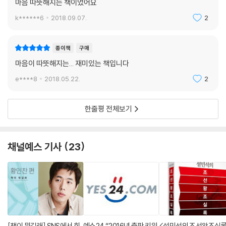
마음 따뜻해지는 책이었어요
k******6
2018.09.07.
2
종이책
구매
마음이 따뜻해지는... 재미있는 책입니다
e****8
2018.05.22.
2
한줄평 전체보기
채널예스 기사
23
[책이 뭐길래] SNS에서 회
예스24 “2016년 출판 키워
<설민석의 조선왕조실록