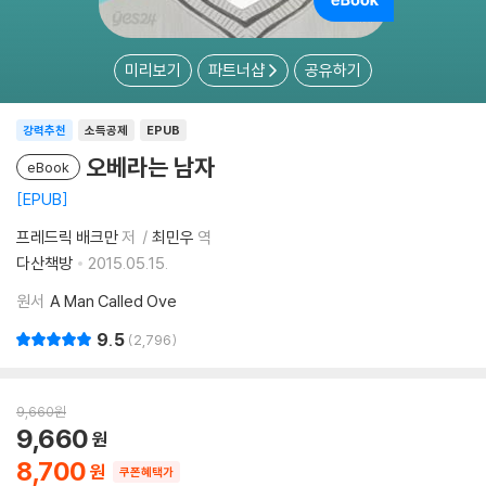
미리보기
파트너샵
공유하기
강력추천
소득공제
EPUB
오베라는 남자
eBook
EPUB
프레드릭 배크만
저
최민우
역
다산책방
2015.05.15.
원서
A Man Called Ove
9.5
2,796
9,660
원
9,660
8,700
쿠폰혜택가